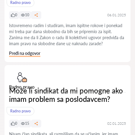
Radno pravo
0
10
06.01.2025
Istovremeno radim i studiram, imam ispitne rokove i ponekad
mi treba par dana slobodno da bih se pripremio za ispit.
Zanima me da li Zakon o radu ili kolektivni ugovor predviđa da
imam pravo na slobodne dane uz naknadu zarade?
Pređi na odgovor
Radno pravo
Može li sindikat da mi pomogne ako
imam problem sa poslodavcem?
Radno pravo
0
15
02.01.2025
Nisam član sindikata, ali razmišljam da se učlanim, jer imam