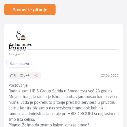
Postavite pitanje
Radno pravo
Posao
1 odgovor
Radno pravo
0
374
20.06.2025
Postovanje
Radnik sam HBIS Group Serbia u Smederevu već 28 godina.
Moja celina gde radim je Ishrana a obavljam posao kao serviser
hrane. Sada je pokrenuto pitanje prelaska servisera u privatnu
celinu Kontra biz samo nas servisera hrane dok kuhinja i
tamosnja administracija ostaje pri HBIS GROUP.Da naglasim mi
smo ista celina.
Pitanje. Želimo da znamo kakvo je nase pravo?