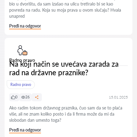
bio u dvorištu, da sam izašao na ulicu tretiralo bi se kao
povreda na radu. Koja su moja prava u ovom slučaju? Hvala
unapred
Pređi na odgovor
Radno pravo
Na koji način se uvećava zarada za
rad na državne praznike?
Radno pravo
0
26
15.01.2025
Ako radim tokom državnog praznika, čuo sam da se to plaća
više, ali ne znam koliko posto i da li firma može da mi da
slobodan dan umesto toga?
Pređi na odgovor