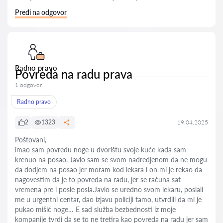
Pređi na odgovor
Radno pravo
Povreda na radu prava
1 odgovor
Radno pravo
2
1323
19.04.2025
Poštovani,
imao sam povredu noge u dvorištu svoje kuće kada sam
krenuo na posao. Javio sam se svom nadredjenom da ne mogu
da dodjem na posao jer moram kod lekara i on mi je rekao da
nagovestim da je to povreda na radu, jer se računa sat
vremena pre i posle posla.Javio se uredno svom lekaru, poslali
me u urgentni centar, dao izjavu policiji tamo, utvrdili da mi je
pukao mišić noge… E sad služba bezbednosti iz moje
kompanije tvrdi da se to ne tretira kao povreda na radu jer sam