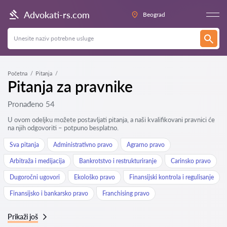
Advokati-rs.com
Beograd
Početna
Pitanja
Pitanja za pravnike
Pronađeno 54
U ovom odeljku možete postavljati pitanja, a naši kvalifikovani pravnici će
na njih odgovoriti – potpuno besplatno.
Sva pitanja
Administrativno pravo
Agrarno pravo
Arbitraža i medijacija
Bankrotstvo i restrukturiranje
Carinsko pravo
Dugoročni ugovori
Ekološko pravo
Finansijski kontrola i regulisanje
Finansijsko i bankarsko pravo
Franchising pravo
Prikaži još