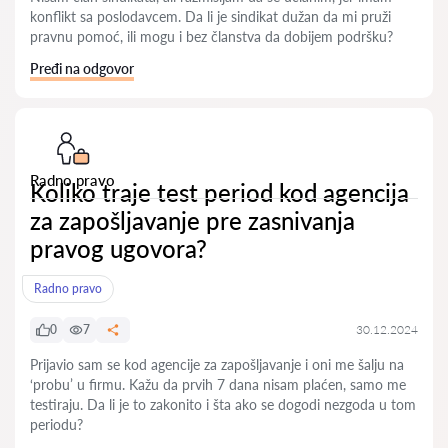
konflikt sa poslodavcem. Da li je sindikat dužan da mi pruži
pravnu pomoć, ili mogu i bez članstva da dobijem podršku?
Pređi na odgovor
Radno pravo
Koliko traje test period kod agencija
za zapošljavanje pre zasnivanja
pravog ugovora?
Radno pravo
0
7
30.12.2024
Prijavio sam se kod agencije za zapošljavanje i oni me šalju na
‘probu’ u firmu. Kažu da prvih 7 dana nisam plaćen, samo me
testiraju. Da li je to zakonito i šta ako se dogodi nezgoda u tom
periodu?