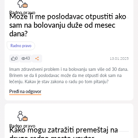
Radno pravo
Može li me poslodavac otpustiti ako
sam na bolovanju duže od mesec
dana?
Radno pravo
0
43
13.01.2025
Imam zdravstveni problem i na bolovanju sam više od 30 dana.
Brinem se da li poslodavac može da me otpusti dok sam na
lečenju. Kakav je stav zakona o radu po tom pitanju?
Pređi na odgovor
Radno pravo
Kako mogu zatražiti premeštaj na