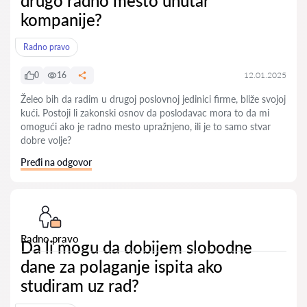
drugo radno mesto unutar
kompanije?
Radno pravo
0
16
12.01.2025
Želeo bih da radim u drugoj poslovnoj jedinici firme, bliže svojoj
kući. Postoji li zakonski osnov da poslodavac mora to da mi
omogući ako je radno mesto upražnjeno, ili je to samo stvar
dobre volje?
Pređi na odgovor
Radno pravo
Da li mogu da dobijem slobodne
dane za polaganje ispita ako
studiram uz rad?