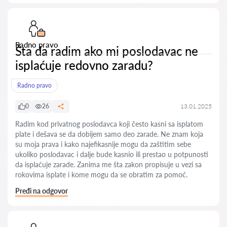
Radno pravo
Šta da radim ako mi poslodavac ne
isplaćuje redovno zaradu?
Radno pravo
0
26
13.01.2025
Radim kod privatnog poslodavca koji često kasni sa isplatom
plate i dešava se da dobijem samo deo zarade. Ne znam koja
su moja prava i kako najefikasnije mogu da zaštitim sebe
ukoliko poslodavac i dalje bude kasnio ili prestao u potpunosti
da isplaćuje zarade. Zanima me šta zakon propisuje u vezi sa
rokovima isplate i kome mogu da se obratim za pomoć.
Pređi na odgovor