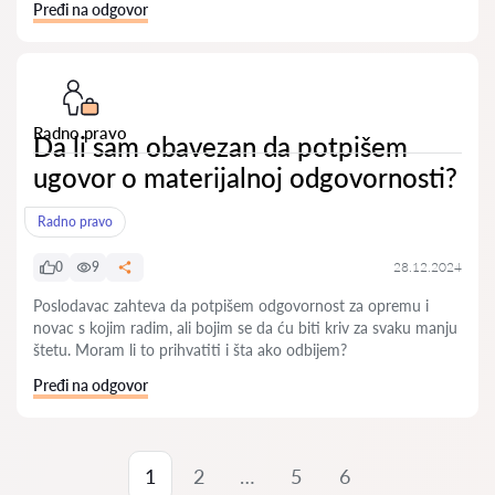
Pređi na odgovor
Radno pravo
Da li sam obavezan da potpišem
ugovor o materijalnoj odgovornosti?
Radno pravo
0
9
28.12.2024
Poslodavac zahteva da potpišem odgovornost za opremu i
novac s kojim radim, ali bojim se da ću biti kriv za svaku manju
štetu. Moram li to prihvatiti i šta ako odbijem?
Pređi na odgovor
1
2
…
5
6