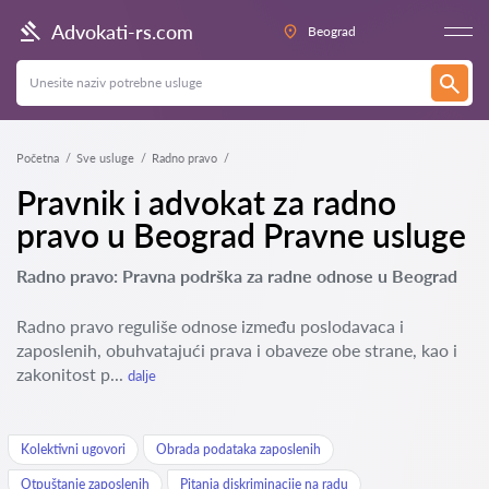
Advokati-rs.com
Beograd
Početna
Sve usluge
Radno pravo
Pravnik i advokat za radno
pravo u Beograd Pravne usluge
Radno pravo: Pravna podrška za radne odnose u Beograd
Radno pravo reguliše odnose između poslodavaca i
zaposlenih, obuhvatajući prava i obaveze obe strane, kao i
zakonitost p...
dalje
Kolektivni ugovori
Obrada podataka zaposlenih
Otpuštanje zaposlenih
Pitanja diskriminacije na radu