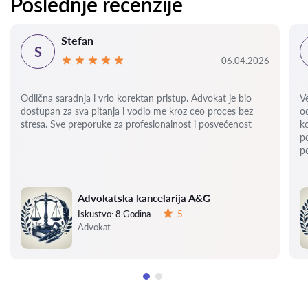
Poslednje recenzije
Stefan
S
06.04.2026
Odlična saradnja i vrlo korektan pristup. Advokat je bio
V
dostupan za sva pitanja i vodio me kroz ceo proces bez
o
stresa. Sve preporuke za profesionalnost i posvećenost
k
p
p
Advokatska kancelarija A&G
Iskustvo:
8 Godina
5
Ocena:
Advokat