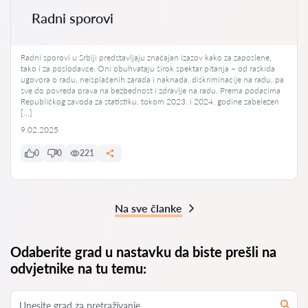
Radni sporovi
Radni sporovi u Srbiji predstavljaju značajan izazov kako za zaposlene,
tako i za poslodavce. Oni obuhvataju širok spektar pitanja – od raskida
ugovora o radu, neisplaćenih zarada i naknada, diskriminacije na radu, pa
sve do povreda prava na bezbednost i zdravlje na radu. Prema podacima
Republičkog zavoda za statistiku, tokom 2023. i 2024. godine zabeležen
[…]
9.02.2025
0
0
221
Na sve članke
Odaberite grad u nastavku da biste prešli na
odvjetnike na tu temu: