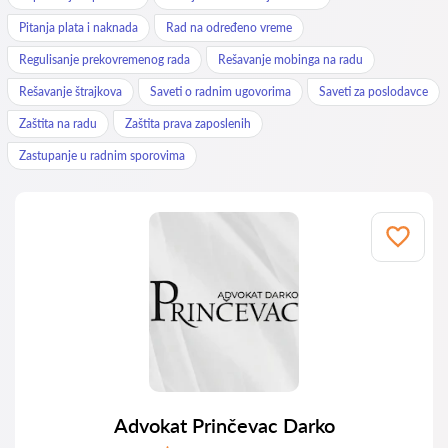
Pitanja plata i naknada
Rad na određeno vreme
Regulisanje prekovremenog rada
Rešavanje mobinga na radu
Rešavanje štrajkova
Saveti o radnim ugovorima
Saveti za poslodavce
Zaštita na radu
Zaštita prava zaposlenih
Zastupanje u radnim sporovima
Advokat Prinčevac Darko