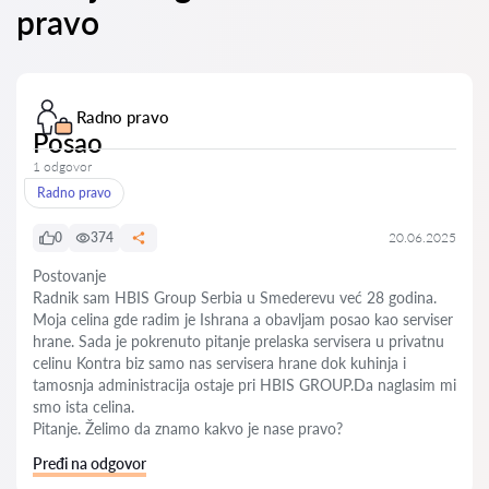
pravo
Radno pravo
Posao
1 odgovor
Radno pravo
0
374
20.06.2025
Postovanje
Radnik sam HBIS Group Serbia u Smederevu već 28 godina.
Moja celina gde radim je Ishrana a obavljam posao kao serviser
hrane. Sada je pokrenuto pitanje prelaska servisera u privatnu
celinu Kontra biz samo nas servisera hrane dok kuhinja i
tamosnja administracija ostaje pri HBIS GROUP.Da naglasim mi
smo ista celina.
Pitanje. Želimo da znamo kakvo je nase pravo?
Pređi na odgovor