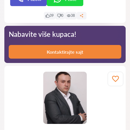
39
0
38
Nabavite više kupaca!
Kontaktirajte sajt