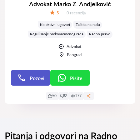
Advokat Marko Z. Andjelković
Recenzija:
5
0 recenzija
Ocena:
Kolektivni ugovori
Zaštita na radu
Regulisanje prekovremenog rada
Radno pravo
Advokat
Beograd
Pozovi
Pišite
Pišite
50
2
177
Pitanja i odgovori na Radno