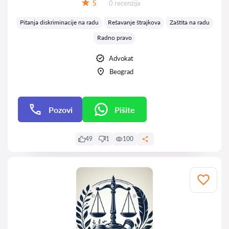
Recenzija:
5
0 recenzija
Ocena:
Pitanja diskriminacije na radu
Rešavanje štrajkova
Zaštita na radu
Radno pravo
Advokat
Beograd
Pozovi
Pišite
Pišite
49
1
100