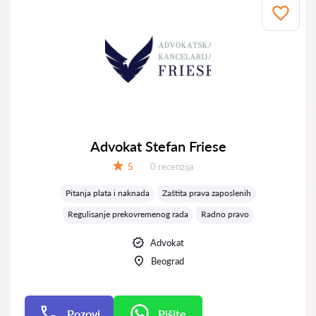
Advokat Stefan Friese
Recenzija:
5
0 recenzija
Ocena:
Pitanja plata i naknada
Zaštita prava zaposlenih
Regulisanje prekovremenog rada
Radno pravo
Advokat
Beograd
Pozovi
Pišite
Pišite