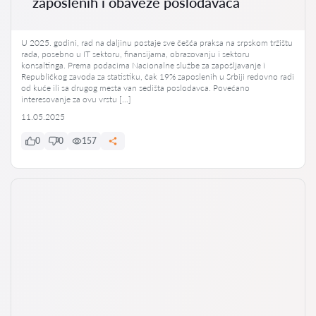
zaposlenih i obaveze poslodavaca
U 2025. godini, rad na daljinu postaje sve češća praksa na srpskom tržištu
rada, posebno u IT sektoru, finansijama, obrazovanju i sektoru
konsaltinga. Prema podacima Nacionalne službe za zapošljavanje i
Republičkog zavoda za statistiku, čak 19% zaposlenih u Srbiji redovno radi
od kuće ili sa drugog mesta van sedišta poslodavca. Povećano
interesovanje za ovu vrstu […]
11.05.2025
0
0
157