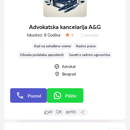
Advokatska kancelarija A&G
Iskustvo:
8 Godina
Recenzija:
5
2 recenzije
Ocena:
Rad na određeno vreme
Radno pravo
Obrada podataka zaposlenih
Saveti o radnim ugovorima
Advokat
Beograd
Pozovi
Pišite
Pišite
49
1
990