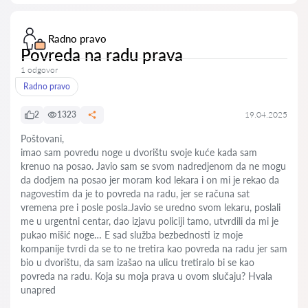
Radno pravo
Povreda na radu prava
1 odgovor
Radno pravo
2
1323
19.04.2025
Poštovani,
imao sam povredu noge u dvorištu svoje kuće kada sam
krenuo na posao. Javio sam se svom nadredjenom da ne mogu
da dodjem na posao jer moram kod lekara i on mi je rekao da
nagovestim da je to povreda na radu, jer se računa sat
vremena pre i posle posla.Javio se uredno svom lekaru, poslali
me u urgentni centar, dao izjavu policiji tamo, utvrdili da mi je
pukao mišić noge… E sad služba bezbednosti iz moje
kompanije tvrdi da se to ne tretira kao povreda na radu jer sam
bio u dvorištu, da sam izašao na ulicu tretiralo bi se kao
povreda na radu. Koja su moja prava u ovom slučaju? Hvala
unapred