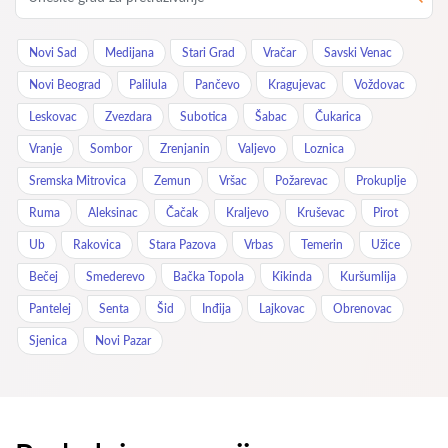
Novi Sad
Medijana
Stari Grad
Vračar
Savski Venac
Novi Beograd
Palilula
Pančevo
Kragujevac
Voždovac
Leskovac
Zvezdara
Subotica
Šabac
Čukarica
Vranje
Sombor
Zrenjanin
Valjevo
Loznica
Sremska Mitrovica
Zemun
Vršac
Požarevac
Prokuplje
Ruma
Aleksinac
Čačak
Kraljevo
Kruševac
Pirot
Ub
Rakovica
Stara Pazova
Vrbas
Temerin
Užice
Bečej
Smederevo
Bačka Topola
Kikinda
Kuršumlija
Pantelej
Senta
Šid
Inđija
Lajkovac
Obrenovac
Sjenica
Novi Pazar