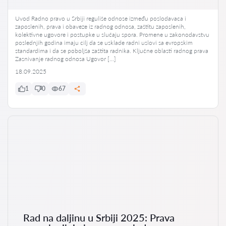
Uvod Radno pravo u Srbiji reguliše odnose između poslodavaca i
zaposlenih, prava i obaveze iz radnog odnosa, zaštitu zaposlenih,
kolektivne ugovore i postupke u slučaju spora. Promene u zakonodavstvu
poslednjih godina imaju cilj da se usklade radni uslovi sa evropskim
standardima i da se poboljša zaštita radnika. Ključne oblasti radnog prava
Zasnivanje radnog odnosa Ugovor […]
18.09.2025
1
0
67
Rad na daljinu u Srbiji 2025: Prava