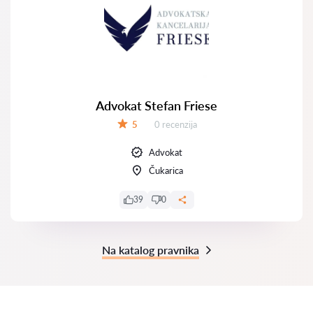
Advokat Stefan Friese
Recenzija:
5
0 recenzija
Ocena:
Advokat
Čukarica
39
0
Na katalog pravnika