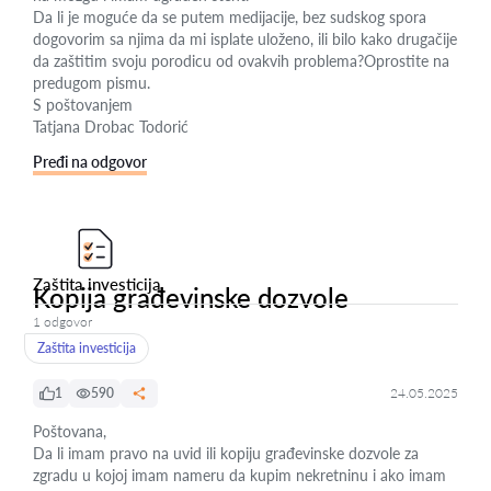
Da li je moguće da se putem medijacije, bez sudskog spora
dogovorim sa njima da mi isplate uloženo, ili bilo kako drugačije
da zaštitim svoju porodicu od ovakvih problema?Oprostite na
predugom pismu.
S poštovanjem
Tatjana Drobac Todorić
Pređi na odgovor
Zaštita investicija
Kopija građevinske dozvole
1 odgovor
Zaštita investicija
1
590
24.05.2025
Poštovana,
Da li imam pravo na uvid ili kopiju građevinske dozvole za
zgradu u kojoj imam nameru da kupim nekretninu i ako imam