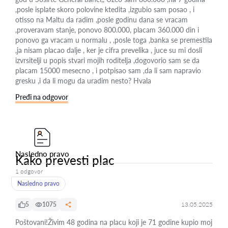
,posle isplate skoro polovine ktedita ,izgubio sam posao , i
otisso na Maltu da radim ,posle godinu dana se vracam
,proveravam stanje, ponovo 800.000, placam 360.000 din i
ponovo ga vracam u normalu , ,posle toga ,banka se premestila
,ja nisam placao dalje , ker je cifra prevelika , juce su mi dosli
izvrsitelji u popis stvari mojih roditelja ,dogovorio sam se da
placam 15000 mesecno , i potpisao sam ,da li sam napravio
gresku ,i da li mogu da uradim nesto? Hvala
Pređi na odgovor
Nasledno pravo
Kako prevesti plac
1 odgovor
Nasledno pravo
5
1075
13.05.2025
Poštovani!Živim 48 godina na placu koji je 71 godine kupio moj