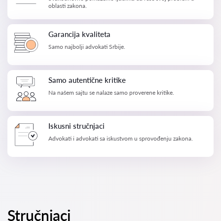
oblasti zakona.
Garancija kvaliteta
Samo najbolji advokati Srbije.
Samo autentične kritike
Na našem sajtu se nalaze samo proverene kritike.
Iskusni stručnjaci
Advokati i advokati sa iskustvom u sprovođenju zakona.
Stručnjaci