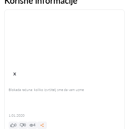
Korisne informacije
x
Blokada računa: koliko izvršitelj sme da vam uzme
1.01.2020
0
0
4