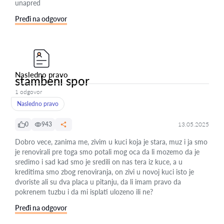
unapred
Pređi na odgovor
Nasledno pravo
stambeni spor
1 odgovor
Nasledno pravo
0
943
13.05.2025
Dobro vece, zanima me, zivim u kuci koja je stara, muz i ja smo
je renovirali pre toga smo potali mog oca da li mozemo da je
sredimo i sad kad smo je sredili on nas tera iz kuce, a u
kreditima smo zbog renoviranja, on zivi u novoj kuci isto je
dvoriste ali su dva placa u pitanju, da li imam pravo da
pokrenem tuzbu i da mi isplati ulozeno ili ne?
Pređi na odgovor