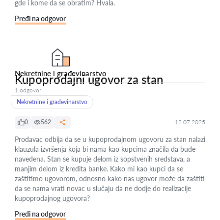
gde i kome da se obratim? Hvala.
Pređi na odgovor
Nekretnine i građevinarstvo
Kupoprodajni ugovor za stan
1 odgovor
Nekretnine i građevinarstvo
0
562
12.07.2025
Prodavac odbija da se u kupoprodajnom ugovoru za stan nalazi
klauzula izvršenja koja bi nama kao kupcima značila da bude
navedena. Stan se kupuje delom iz sopstvenih sredstava, a
manjim delom iz kredita banke. Kako mi kao kupci da se
zaštitimo ugovorom, odnosno kako nas ugovor može da zaštiti
da se nama vrati novac u slučaju da ne dodje do realizacije
kupoprodajnog ugovora?
Pređi na odgovor