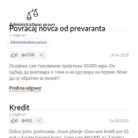
Administrativno pravo
Povracaj novca od prevaranta
1 odgovor
Administrativno pravo
0
1358
19.04.2025
Позајмио сам такозваном пријатељу 30.000 евра. Он
одбија да разговара о томе и не одговара на поруке. Коме
да се обратим за помоћ?
Pređi na odgovor
Kredit
1 odgovor
0
961
24.05.2025
Dobro jutro ,postovanje , imam pitanje ,Uzeo sam kredit pre 10
god u Sosirte General banci,, Uzeo sam 860.000 ,na 7 godina