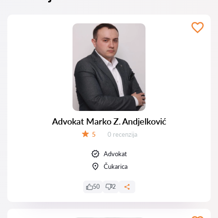
Advokat Marko Z. Andjelković
Recenzija:
5
0 recenzija
Ocena:
Advokat
Čukarica
50
2