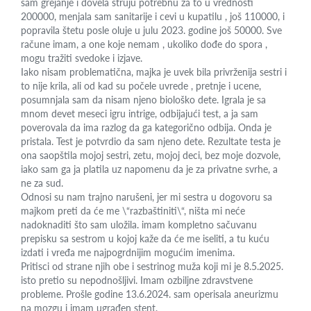
sam grejanje i dovela struju potrebnu za to u vrednosti
200000, menjala sam sanitarije i cevi u kupatilu , još 110000, i
popravila štetu posle oluje u julu 2023. godine još 50000. Sve
račune imam, a one koje nemam , ukoliko dođe do spora ,
mogu tražiti svedoke i izjave.
Iako nisam problematična, majka je uvek bila privrženija sestri i
to nije krila, ali od kad su počele uvrede , pretnje i ucene,
posumnjala sam da nisam njeno biološko dete. Igrala je sa
mnom devet meseci igru intrige, odbijajući test, a ja sam
poverovala da ima razlog da ga kategorično odbija. Onda je
pristala. Test je potvrdio da sam njeno dete. Rezultate testa je
ona saopštila mojoj sestri, zetu, mojoj deci, bez moje dozvole,
iako sam ga ja platila uz napomenu da je za privatne svrhe, a
ne za sud.
Odnosi su nam trajno narušeni, jer mi sestra u dogovoru sa
majkom preti da će me \“razbaštiniti\“, ništa mi neće
nadoknaditi što sam uložila. imam kompletno sačuvanu
prepisku sa sestrom u kojoj kaže da će me iseliti, a tu kuću
izdati i vređa me najpogrdnijim mogućim imenima.
Pritisci od strane njih obe i sestrinog muža koji mi je 8.5.2025.
isto pretio su nepodnošljivi. Imam ozbiljne zdravstvene
probleme. Prošle godine 13.6.2024. sam operisala aneurizmu
na mozgu i imam ugrađen stent.