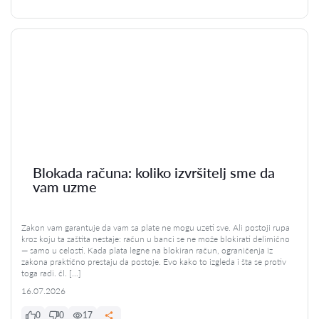
Blokada računa: koliko izvršitelj sme da
vam uzme
Zakon vam garantuje da vam sa plate ne mogu uzeti sve. Ali postoji rupa
kroz koju ta zaštita nestaje: račun u banci se ne može blokirati delimično
— samo u celosti. Kada plata legne na blokiran račun, ograničenja iz
zakona praktično prestaju da postoje. Evo kako to izgleda i šta se protiv
toga radi. čl. […]
16.07.2026
0
0
17