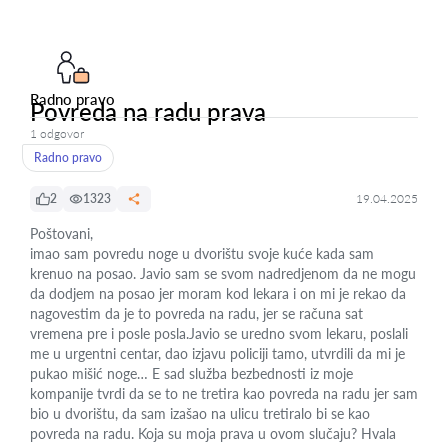
Radno pravo
Povreda na radu prava
1 odgovor
Radno pravo
2
1323
19.04.2025
Poštovani,
imao sam povredu noge u dvorištu svoje kuće kada sam
krenuo na posao. Javio sam se svom nadredjenom da ne mogu
da dodjem na posao jer moram kod lekara i on mi je rekao da
nagovestim da je to povreda na radu, jer se računa sat
vremena pre i posle posla.Javio se uredno svom lekaru, poslali
me u urgentni centar, dao izjavu policiji tamo, utvrdili da mi je
pukao mišić noge… E sad služba bezbednosti iz moje
kompanije tvrdi da se to ne tretira kao povreda na radu jer sam
bio u dvorištu, da sam izašao na ulicu tretiralo bi se kao
povreda na radu. Koja su moja prava u ovom slučaju? Hvala