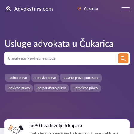
Advokati-rs.com
Čukarica
Usluge advokata u
Čukarica
Radno pravo
Poresko pravo
Zaštita prava potrošača
Krivično pravo
Korporativno pravo
Porodično pravo
5690+ zadovoljnih kupaca
Svakodnevno pomažemo ljudima da reše svoj problem u