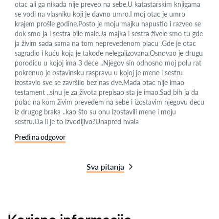
otac ali ga nikada nije preveo na sebe.U katastarskim knjigama
se vodi na vlasniku koji je davno umro.I moj otac je umro
krajem prošle godine.Posto je moju majku napustio i razveo se
dok smo ja i sestra bile male.Ja majka i sestra živele smo tu gde
ja živim sada sama na tom neprevedenom placu .Gde je otac
sagradio i kuću koja je takođe nelegalizovana.Osnovao je drugu
porodicu u kojoj ima 3 dece ..Njegov sin odnosno moj polu rat
pokrenuo je ostavinsku raspravu u kojoj je mene i sestru
izostavio sve se završilo bez nas dve.Mada otac nije imao
testament ..sinu je za života prepisao sta je imao.Sad bih ja da
polac na kom živim prevedem na sebe i izostavim njegovu decu
iz drugog braka ..kao što su onu izostavili mene i moju
sestru.Da li je to izvodljivo?Unapred hvala
Pređi na odgovor
Sva pitanja