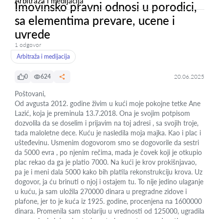
Arbitraža i medijacija
Imovinsko pravni odnosi u porodici,
sa elementima prevare, ucene i
uvrede
1 odgovor
Arbitraža i medijacija
0
624
20.06.2025
Poštovani,
Od avgusta 2012. godine živim u kući moje pokojne tetke Ane
Lazić, koja je preminula 13.7.2018. Ona je svojim potpisom
dozvolila da se doselim i prijavim na toj adresi , sa svojih troje,
tada maloletne dece. Kuću je nasledila moja majka. Kao i plac i
ušteđevinu. Usmenim dogovorom smo se dogovorile da sestri
da 5000 evra , po njenim rečima, mada je čovek koji je otkupio
plac rekao da ga je platio 7000. Na kući je krov prokišnjavao,
pa je i meni dala 5000 kako bih platila rekonstrukciju krova. Uz
dogovor, ja ću brinuti o njoj i ostajem tu. To nije jedino ulaganje
u kuću, ja sam uložila 270000 dinara u pregradne zidove i
plafone, jer to je kuća iz 1925. godine, procenjena na 1600000
dinara. Promenila sam stolariju u vrednosti od 125000, ugradila