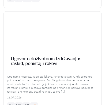
Ugovor o doživotnom izdržavanju:
raskid, poništaj i rokovi
Godinama negujete, kupujete lekove, renovirate stan. Onda se odnosi
pokvare — i sud raskine ugovor. Evo šta gotovo niko ne zna unapred:
raskid može tražiti i strana koja je kriva za poremećaj. A ako davalac
izdržavanja umre, a njegova porodica ne pristane da nastavi, ugovor se
raskida i oni ne mogu tražiti naknadu za sve […]
16.07.2026