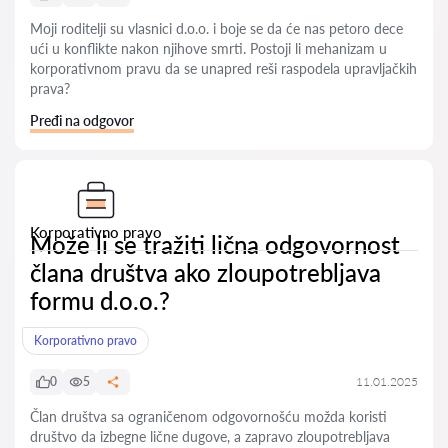
Moji roditelji su vlasnici d.o.o. i boje se da će nas petoro dece
ući u konflikte nakon njihove smrti. Postoji li mehanizam u
korporativnom pravu da se unapred reši raspodela upravljačkih
prava?
Pređi na odgovor
Korporativno pravo
Može li se tražiti lična odgovornost
člana društva ako zloupotrebljava
formu d.o.o.?
Korporativno pravo
0
5
11.01.2025
Član društva sa ograničenom odgovornošću možda koristi
društvo da izbegne lične dugove, a zapravo zloupotrebljava