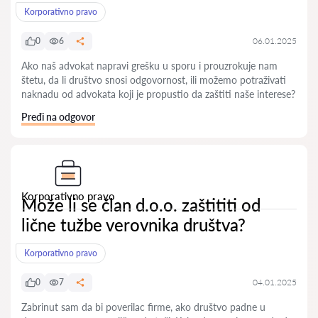
Korporativno pravo
0
6
06.01.2025
Ako naš advokat napravi grešku u sporu i prouzrokuje nam
štetu, da li društvo snosi odgovornost, ili možemo potraživati
naknadu od advokata koji je propustio da zaštiti naše interese?
Pređi na odgovor
Korporativno pravo
Može li se član d.o.o. zaštititi od
lične tužbe verovnika društva?
Korporativno pravo
0
7
04.01.2025
Zabrinut sam da bi poverilac firme, ako društvo padne u