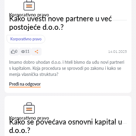
Korporativno pravo
Kako uvesti nove partnere u već
postojeće d.o.o.?
Korporativno pravo
0
11
14.01.2025
Imamo dobro uhodan d.o.o. i hteli bismo da uđu novi partneri
s kapitalom. Koja procedura se sprovodi po zakonu i kako se
menja vlasnička struktura?
Pređi na odgovor
Korporativno pravo
Kako se povećava osnovni kapital u
d.o.o.?