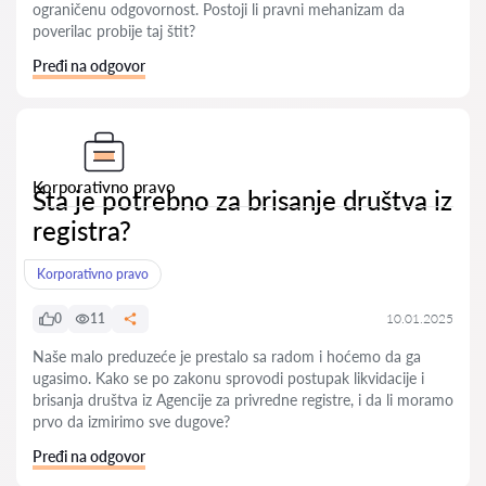
ograničenu odgovornost. Postoji li pravni mehanizam da
poverilac probije taj štit?
Pređi na odgovor
Korporativno pravo
Šta je potrebno za brisanje društva iz
registra?
Korporativno pravo
0
11
10.01.2025
Naše malo preduzeće je prestalo sa radom i hoćemo da ga
ugasimo. Kako se po zakonu sprovodi postupak likvidacije i
brisanja društva iz Agencije za privredne registre, i da li moramo
prvo da izmirimo sve dugove?
Pređi na odgovor