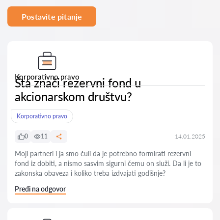
Postavite pitanje
Korporativno pravo
Šta znači rezervni fond u
akcionarskom društvu?
Korporativno pravo
0
11
14.01.2025
Moji partneri i ja smo čuli da je potrebno formirati rezervni
fond iz dobiti, a nismo sasvim sigurni čemu on služi. Da li je to
zakonska obaveza i koliko treba izdvajati godišnje?
Pređi na odgovor