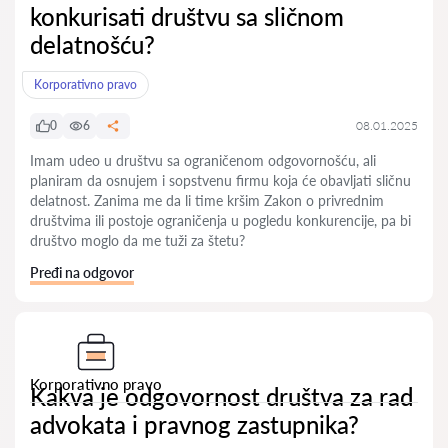
konkurisati društvu sa sličnom
delatnošću?
Korporativno pravo
0
6
08.01.2025
Imam udeo u društvu sa ograničenom odgovornošću, ali
planiram da osnujem i sopstvenu firmu koja će obavljati sličnu
delatnost. Zanima me da li time kršim Zakon o privrednim
društvima ili postoje ograničenja u pogledu konkurencije, pa bi
društvo moglo da me tuži za štetu?
Pređi na odgovor
Korporativno pravo
Kakva je odgovornost društva za rad
advokata i pravnog zastupnika?