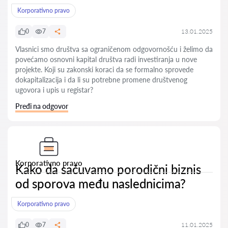
Korporativno pravo
0
7
13.01.2025
Vlasnici smo društva sa ograničenom odgovornošću i želimo da
povećamo osnovni kapital društva radi investiranja u nove
projekte. Koji su zakonski koraci da se formalno sprovede
dokapitalizacija i da li su potrebne promene društvenog
ugovora i upis u registar?
Pređi na odgovor
Korporativno pravo
Kako da sačuvamo porodični biznis
od sporova među naslednicima?
Korporativno pravo
0
7
11.01.2025