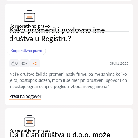
Korporativno pravo
Kako promeniti poslovno ime
društva u Registru?
Korporativno pravo
0
7
09.01.2025
Naše društvo želi da promeni naziv firme, pa me zanima koliko
je taj postupak složen, mora li se menjati društveni ugovor i da
li postoje ograničenja u pogledu izbora novog imena?
Pređi na odgovor
Korporativno pravo
Da li član društva u d.o.o. može