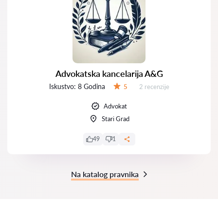
Advokatska kancelarija A&G
Iskustvo:
8 Godina
Recenzija:
5
2 recenzije
Ocena:
Advokat
Stari Grad
49
1
Na katalog pravnika