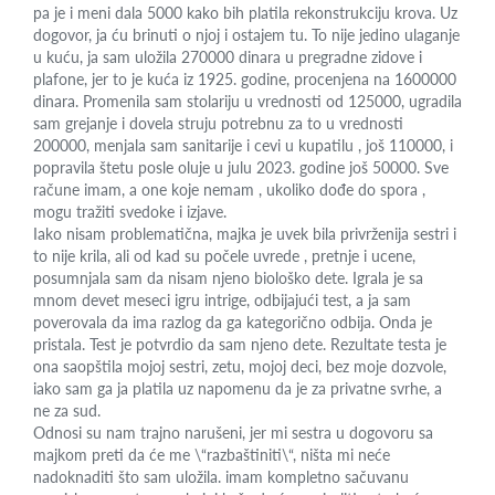
pa je i meni dala 5000 kako bih platila rekonstrukciju krova. Uz
dogovor, ja ću brinuti o njoj i ostajem tu. To nije jedino ulaganje
u kuću, ja sam uložila 270000 dinara u pregradne zidove i
plafone, jer to je kuća iz 1925. godine, procenjena na 1600000
dinara. Promenila sam stolariju u vrednosti od 125000, ugradila
sam grejanje i dovela struju potrebnu za to u vrednosti
200000, menjala sam sanitarije i cevi u kupatilu , još 110000, i
popravila štetu posle oluje u julu 2023. godine još 50000. Sve
račune imam, a one koje nemam , ukoliko dođe do spora ,
mogu tražiti svedoke i izjave.
Iako nisam problematična, majka je uvek bila privrženija sestri i
to nije krila, ali od kad su počele uvrede , pretnje i ucene,
posumnjala sam da nisam njeno biološko dete. Igrala je sa
mnom devet meseci igru intrige, odbijajući test, a ja sam
poverovala da ima razlog da ga kategorično odbija. Onda je
pristala. Test je potvrdio da sam njeno dete. Rezultate testa je
ona saopštila mojoj sestri, zetu, mojoj deci, bez moje dozvole,
iako sam ga ja platila uz napomenu da je za privatne svrhe, a
ne za sud.
Odnosi su nam trajno narušeni, jer mi sestra u dogovoru sa
majkom preti da će me \“razbaštiniti\“, ništa mi neće
nadoknaditi što sam uložila. imam kompletno sačuvanu