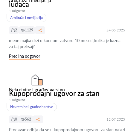
Arbitraža i medijacija
ludaca
1 odgovor
Arbitraža i medijacija
2
1129
24.05.2025
mene majka drzi u kucnom zatvoru 10 meseci,kolika je kazna
za taj prelrsaj?
Pređi na odgovor
Nekretnine i građevinarstvo
Kupoprodajni ugovor za stan
1 odgovor
Nekretnine i građevinarstvo
0
562
12.07.2025
Prodavac odbija da se u kupoprodajnom ugovoru za stan nalazi