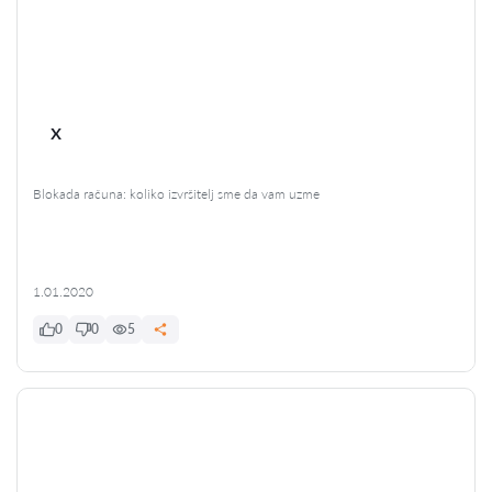
x
Blokada računa: koliko izvršitelj sme da vam uzme
1.01.2020
0
0
5