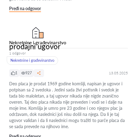
Pređi na odgovor
Nekretnine i građevinarstvo
prodajni ugovor
1 odgovor
Nekretnine i građevinarstvo
1
927
13.05.2025
Deo placa je prodat 1969 godine komšiji, napisan je ugovor i
potpisan sa 2 svedoka . Jedini sada živi potisnik i svedok je
tada bio maloletan, a taj ugovor nikada nije nigde zvanično
overen. Taj deo placa nikada nije preveden i vodi se i dalje na
moje ime. Komšija je umro pre 23 godine i ceo njegov plac ja
održavam, dok naslednici još nisu došli na njega. Da li je taj
ugovor validan i da li naslednici mogu tražiti to parče placa da
se sada prevede na njihovo ime.
Pređi na odgovor