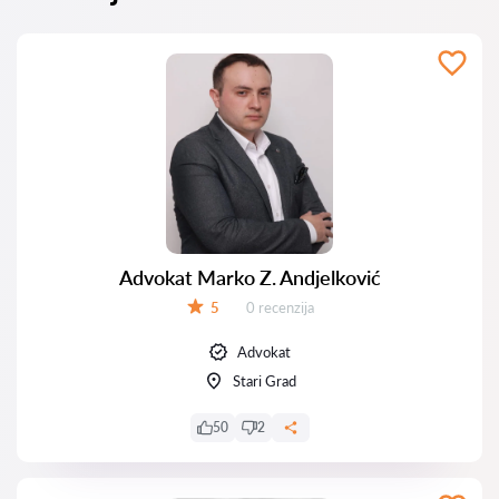
Advokat Marko Z. Andjelković
Recenzija:
5
0 recenzija
Ocena:
Advokat
Stari Grad
50
2