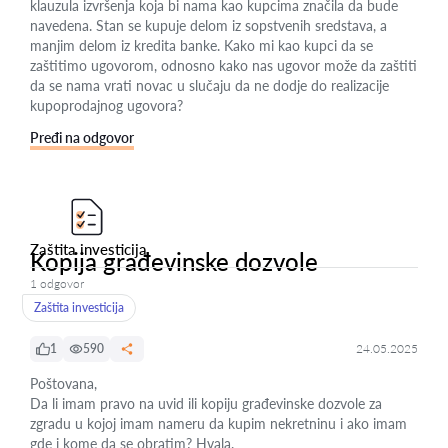
klauzula izvršenja koja bi nama kao kupcima značila da bude
navedena. Stan se kupuje delom iz sopstvenih sredstava, a
manjim delom iz kredita banke. Kako mi kao kupci da se
zaštitimo ugovorom, odnosno kako nas ugovor može da zaštiti
da se nama vrati novac u slučaju da ne dodje do realizacije
kupoprodajnog ugovora?
Pređi na odgovor
Zaštita investicija
Kopija građevinske dozvole
1 odgovor
Zaštita investicija
1
590
24.05.2025
Poštovana,
Da li imam pravo na uvid ili kopiju građevinske dozvole za
zgradu u kojoj imam nameru da kupim nekretninu i ako imam
gde i kome da se obratim? Hvala.