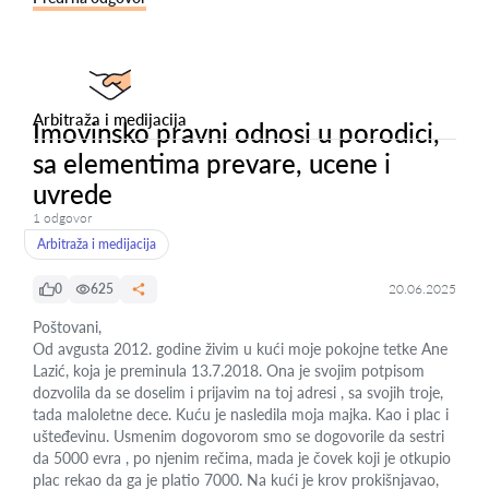
Arbitraža i medijacija
Imovinsko pravni odnosi u porodici,
sa elementima prevare, ucene i
uvrede
1 odgovor
Arbitraža i medijacija
0
625
20.06.2025
Poštovani,
Od avgusta 2012. godine živim u kući moje pokojne tetke Ane
Lazić, koja je preminula 13.7.2018. Ona je svojim potpisom
dozvolila da se doselim i prijavim na toj adresi , sa svojih troje,
tada maloletne dece. Kuću je nasledila moja majka. Kao i plac i
ušteđevinu. Usmenim dogovorom smo se dogovorile da sestri
da 5000 evra , po njenim rečima, mada je čovek koji je otkupio
plac rekao da ga je platio 7000. Na kući je krov prokišnjavao,