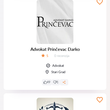
Advokat Prinčevac Darko
Recenzija:
5
0 recenzija
Ocena:
Advokat
Stari Grad
49
1