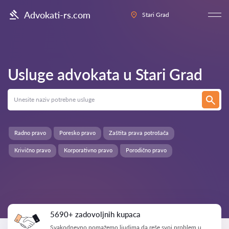
Advokati-rs.com
Stari Grad
Usluge advokata u
Stari Grad
Radno pravo
Poresko pravo
Zaštita prava potrošača
Krivično pravo
Korporativno pravo
Porodično pravo
5690+ zadovoljnih kupaca
Svakodnevno pomažemo ljudima da reše svoj problem u