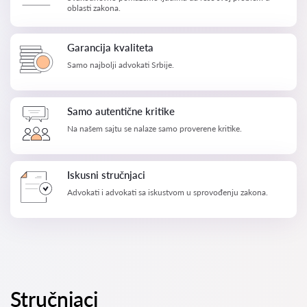
oblasti zakona.
Garancija kvaliteta
Samo najbolji advokati Srbije.
Samo autentične kritike
Na našem sajtu se nalaze samo proverene kritike.
Iskusni stručnjaci
Advokati i advokati sa iskustvom u sprovođenju zakona.
Stručnjaci