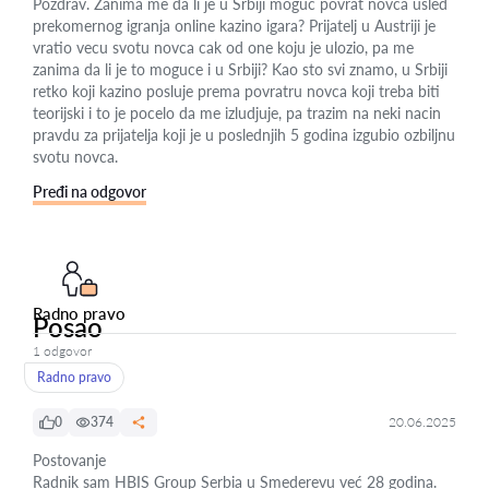
Pozdrav. Zanima me da li je u Srbiji moguc povrat novca usled
prekomernog igranja online kazino igara? Prijatelj u Austriji je
vratio vecu svotu novca cak od one koju je ulozio, pa me
zanima da li je to moguce i u Srbiji? Kao sto svi znamo, u Srbiji
retko koji kazino posluje prema povratru novca koji treba biti
teorijski i to je pocelo da me izludjuje, pa trazim na neki nacin
pravdu za prijatelja koji je u poslednjih 5 godina izgubio ozbiljnu
svotu novca.
Pređi na odgovor
Radno pravo
Posao
1 odgovor
Radno pravo
0
374
20.06.2025
Postovanje
Radnik sam HBIS Group Serbia u Smederevu već 28 godina.