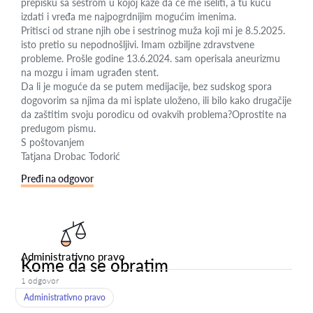
prepisku sa sestrom u kojoj kaže da će me iseliti, a tu kuću
izdati i vređa me najpogrdnijim mogućim imenima.
Pritisci od strane njih obe i sestrinog muža koji mi je 8.5.2025.
isto pretio su nepodnošljivi. Imam ozbiljne zdravstvene
probleme. Prošle godine 13.6.2024. sam operisala aneurizmu
na mozgu i imam ugrađen stent.
Da li je moguće da se putem medijacije, bez sudskog spora
dogovorim sa njima da mi isplate uloženo, ili bilo kako drugačije
da zaštitim svoju porodicu od ovakvih problema?Oprostite na
predugom pismu.
S poštovanjem
Tatjana Drobac Todorić
Pređi na odgovor
Administrativno pravo
Kome da se obratim
1 odgovor
Administrativno pravo