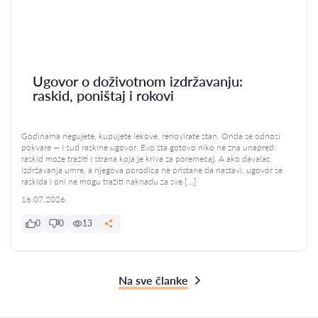
Ugovor o doživotnom izdržavanju:
raskid, poništaj i rokovi
Godinama negujete, kupujete lekove, renovirate stan. Onda se odnosi
pokvare — i sud raskine ugovor. Evo šta gotovo niko ne zna unapred:
raskid može tražiti i strana koja je kriva za poremećaj. A ako davalac
izdržavanja umre, a njegova porodica ne pristane da nastavi, ugovor se
raskida i oni ne mogu tražiti naknadu za sve […]
16.07.2026
0
0
13
Na sve članke