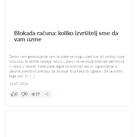
Blokada računa: koliko izvršitelj sme da
vam uzme
Zakon vam garantuje da vam sa plate ne mogu uzeti sve. Ali postoji rupa
kroz koju ta zaštita nestaje: račun u banci se ne može blokirati delimično
— samo u celosti. Kada plata legne na blokiran račun, ograničenja iz
zakona praktično prestaju da postoje. Evo kako to izgleda i šta se protiv
toga radi. čl. […]
16.07.2026
0
0
19