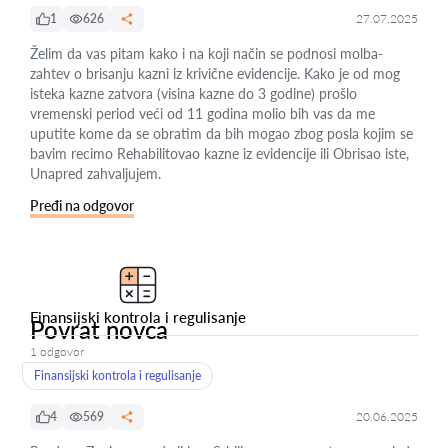
1
626
27.07.2025
Želim da vas pitam kako i na koji način se podnosi molba-
zahtev o brisanju kazni iz krivične evidencije. Kako je od mog
isteka kazne zatvora (visina kazne do 3 godine) prošlo
vremenski period veći od 11 godina molio bih vas da me
uputite kome da se obratim da bih mogao zbog posla kojim se
bavim recimo Rehabilitovao kazne iz evidencije ili Obrisao iste,
Unapred zahvaljujem.
Pređi na odgovor
Finansijski kontrola i regulisanje
Povrat novca
1 odgovor
Finansijski kontrola i regulisanje
4
569
20.06.2025