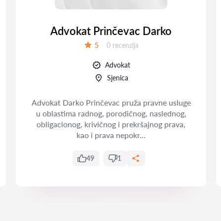
Advokat Prinčevac Darko
Recenzija:
5
0 recenzija
Ocena:
Advokat
Sjenica
Advokat Darko Prinčevac pruža pravne usluge
u oblastima radnog, porodičnog, naslednog,
obligacionog, krivičnog i prekršajnog prava,
kao i prava nepokr...
49
1