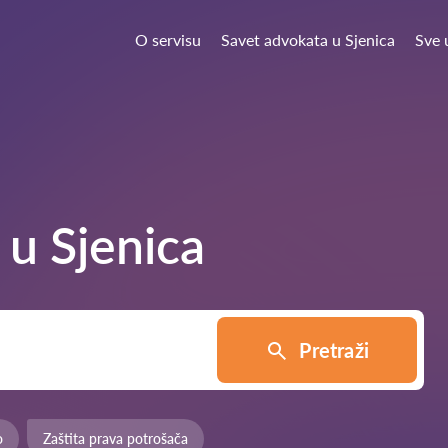
O servisu
Savet advokata u Sjenica
Sve 
a u
Sjenica
Pretraži
o
Zaštita prava potrošača