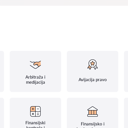
Arbitraža i
Avijacija pravo
medijacija
Finansijski
Finansijsko i
kontrola i