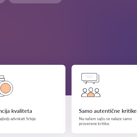
cija kvaliteta
Samo autentične kritike
jbolji advokati Srbije.
Na našem sajtu se nalaze samo
proverene kritike.