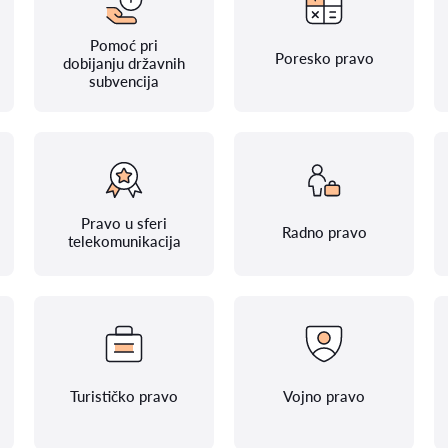
Pomoć pri
Poresko pravo
dobijanju državnih
subvencija
Pravo u sferi
Radno pravo
telekomunikacija
Turističko pravo
Voјno pravo