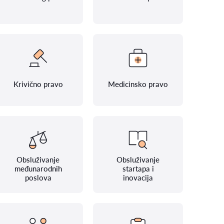
Krivično pravo
Medicinsko pravo
Obsluživanje
Obsluživanje
međunarodnih
startapa i
poslova
inovacija