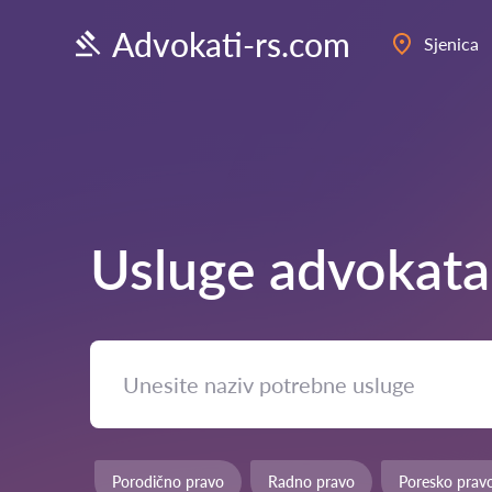
Advokati-rs.com
Sjenica
Usluge advokat
Porodično pravo
Radno pravo
Poresko prav