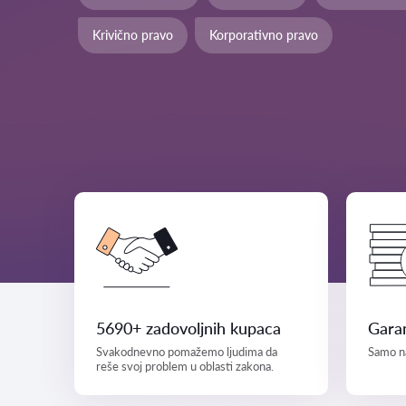
Krivično pravo
Korporativno pravo
5690+ zadovoljnih kupaca
Garan
Svakodnevno pomažemo ljudima da
Samo na
reše svoj problem u oblasti zakona.