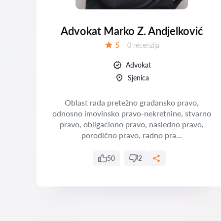
Advokat Marko Z. Andjelković
Recenzija:
5
0 recenzija
Ocena:
Advokat
Sjenica
Oblast rada pretežno građansko pravo,
odnosno imovinsko pravo-nekretnine, stvarno
pravo, obligaciono pravo, nasledno pravo,
porodično pravo, radno pra...
50
2