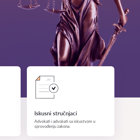
Iskusni stručnjaci
Advokati i advokati sa iskustvom u
sprovođenju zakona.