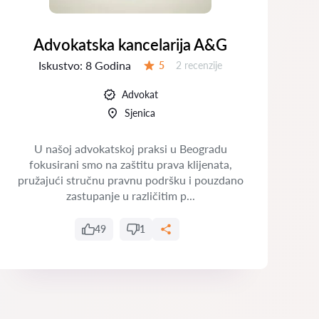
Advokatska kancelarija A&G
Iskustvo:
8 Godina
Recenzija:
5
2 recenzije
Ocena:
Advokat
Sjenica
U našoj advokatskoj praksi u Beogradu
fokusirani smo na zaštitu prava klijenata,
pružajući stručnu pravnu podršku i pouzdano
zastupanje u različitim p...
49
1