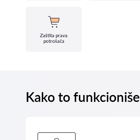
Zaštita prava
potrošača
Kako to funkcioniše