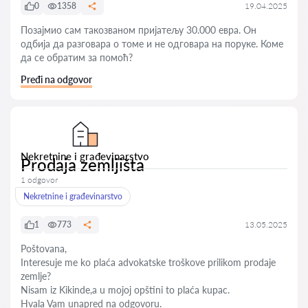
0
1358
19.04.2025
Позајмио сам такозваном пријатељу 30.000 евра. Он
одбија да разговара о томе и не одговара на поруке. Коме
да се обратим за помоћ?
Pređi na odgovor
Nekretnine i građevinarstvo
Prodaja zemljišta
1 odgovor
Nekretnine i građevinarstvo
1
773
13.05.2025
Poštovana,
Interesuje me ko plaća advokatske troškove prilikom prodaje
zemlje?
Nisam iz Kikinde,a u mojoj opštini to plaća kupac.
Hvala Vam unapred na odgovoru.