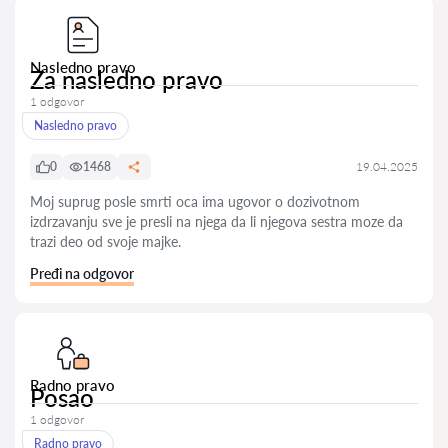
Nasledno pravo
Za nasledno pravo
1 odgovor
Nasledno pravo
0
1468
19.04.2025
Moj suprug posle smrti oca ima ugovor o dozivotnom
izdrzavanju sve je presli na njega da li njegova sestra moze da
trazi deo od svoje majke.
Pređi na odgovor
Radno pravo
Posao
1 odgovor
Radno pravo