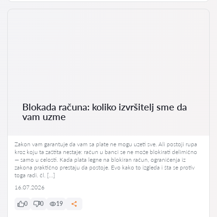
Blokada računa: koliko izvršitelj sme da
vam uzme
Zakon vam garantuje da vam sa plate ne mogu uzeti sve. Ali postoji rupa
kroz koju ta zaštita nestaje: račun u banci se ne može blokirati delimično
— samo u celosti. Kada plata legne na blokiran račun, ograničenja iz
zakona praktično prestaju da postoje. Evo kako to izgleda i šta se protiv
toga radi. čl. […]
16.07.2026
0
0
19