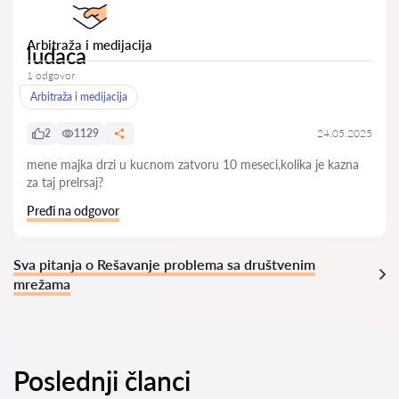
Arbitraža i medijacija
ludaca
1 odgovor
Arbitraža i medijacija
2
1129
24.05.2025
mene majka drzi u kucnom zatvoru 10 meseci,kolika je kazna
za taj prelrsaj?
Pređi na odgovor
Sva pitanja o Rešavanje problema sa društvenim
mrežama
Poslednji članci