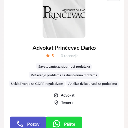
Advokat Prinčevac Darko
Recenzija:
5
0 recenzija
Ocena:
Savetovanje za sigurnost podataka
Rešavanje problema sa društvenim mrežama
Usklađivanje sa GDPR regulativom
Analiza rizika u vezi sa podacima
Advokat
Temerin
Pozovi
Pišite
Pišite