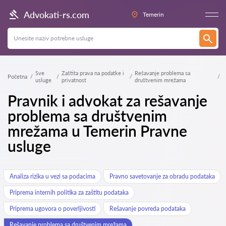
Advokati-rs.com
Temerin
Sve
Zaštita prava na podatke i
Rešavanje problema sa
Početna
usluge
privatnost
društvenim mrežama
Pravnik i advokat za rešavanje
problema sa društvenim
mrežama u Temerin Pravne
usluge
Analiza rizika u vezi sa podacima
Pravno savetovanje za obradu podataka
Priprema internih politika za zaštitu podataka
Priprema ugovora o poverljivosti
Rešavanje povreda podataka
Rešavanje problema sa društvenim mrežama