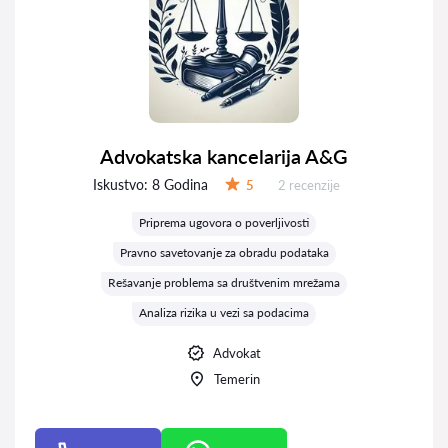
Advokatska kancelarija A&G
Iskustvo:
8 Godina
Recenzija:
5
2 recenzije
Ocena:
Priprema ugovora o poverljivosti
Pravno savetovanje za obradu podataka
Rešavanje problema sa društvenim mrežama
Analiza rizika u vezi sa podacima
Advokat
Temerin