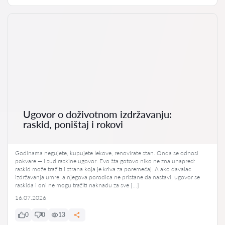
Ugovor o doživotnom izdržavanju:
raskid, poništaj i rokovi
Godinama negujete, kupujete lekove, renovirate stan. Onda se odnosi
pokvare — i sud raskine ugovor. Evo šta gotovo niko ne zna unapred:
raskid može tražiti i strana koja je kriva za poremećaj. A ako davalac
izdržavanja umre, a njegova porodica ne pristane da nastavi, ugovor se
raskida i oni ne mogu tražiti naknadu za sve […]
16.07.2026
0
0
13