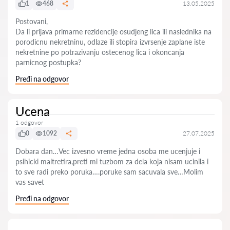
1
468
13.05.2025
Postovani,
Da li prijava primarne rezidencije osudjeng lica ili naslednika na
porodicnu nekretninu, odlaze ili stopira izvrsenje zaplane iste
nekretnine po potrazivanju ostecenog lica i okoncanja
parnicnog postupka?
Pređi na odgovor
Ucena
1 odgovor
0
1092
27.07.2025
Dobara dan…Vec izvesno vreme jedna osoba me ucenjuje i
psihicki maltretira,preti mi tuzbom za dela koja nisam ucinila i
to sve radi preko poruka….poruke sam sacuvala sve…Molim
vas savet
Pređi na odgovor