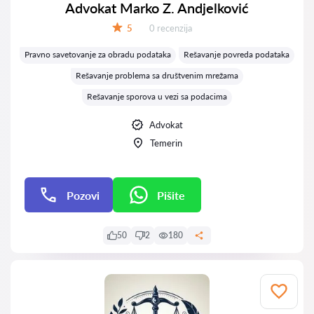
Advokat Marko Z. Andjelković
Recenzija:
5
0 recenzija
Ocena:
Pravno savetovanje za obradu podataka
Rešavanje povreda podataka
Rešavanje problema sa društvenim mrežama
Rešavanje sporova u vezi sa podacima
Advokat
Temerin
Pozovi
Pišite
Pišite
50
2
180