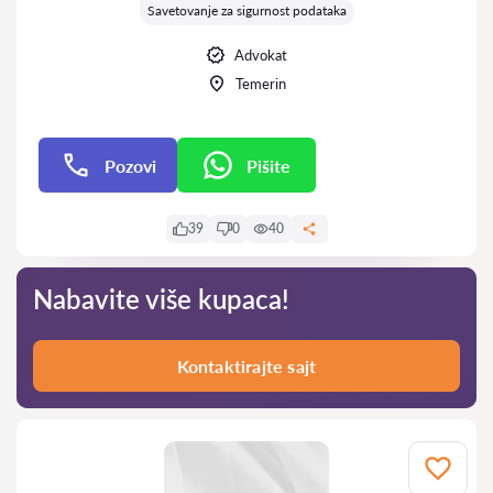
Savetovanje za sigurnost podataka
Advokat
Temerin
Pozovi
Pišite
Pišite
39
0
40
Nabavite više kupaca!
Kontaktirajte sajt