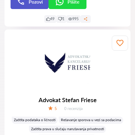
Pozovi
Pišite
Pišite
49
1
995
Advokat Stefan Friese
Recenzija:
5
0 recenzija
Ocena:
Zaštita podataka o ličnosti
Rešavanje sporova u vezi sa podacima
Zaštita prava u slučaju narušavanja privatnosti