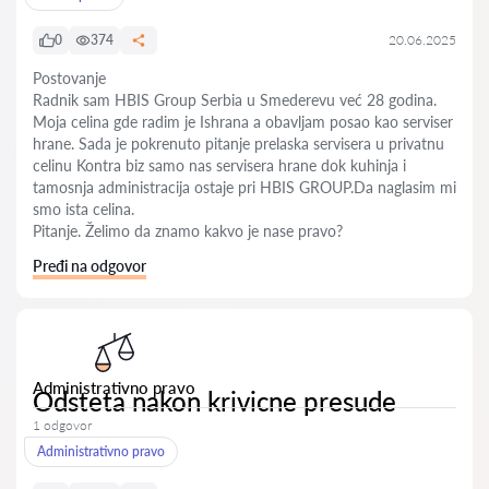
0
374
20.06.2025
Postovanje
Radnik sam HBIS Group Serbia u Smederevu već 28 godina.
Moja celina gde radim je Ishrana a obavljam posao kao serviser
hrane. Sada je pokrenuto pitanje prelaska servisera u privatnu
celinu Kontra biz samo nas servisera hrane dok kuhinja i
tamosnja administracija ostaje pri HBIS GROUP.Da naglasim mi
smo ista celina.
Pitanje. Želimo da znamo kakvo je nase pravo?
Pređi na odgovor
Administrativno pravo
Odsteta nakon krivicne presude
1 odgovor
Administrativno pravo