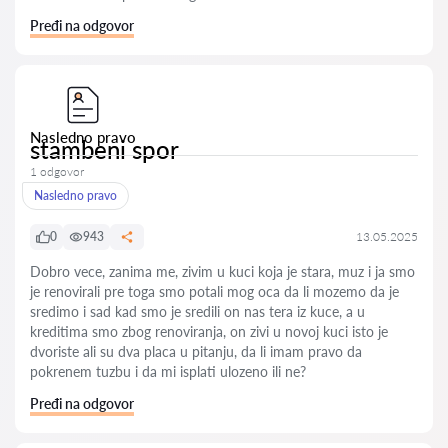
Pređi na odgovor
Nasledno pravo
stambeni spor
1 odgovor
Nasledno pravo
0
943
13.05.2025
Dobro vece, zanima me, zivim u kuci koja je stara, muz i ja smo
je renovirali pre toga smo potali mog oca da li mozemo da je
sredimo i sad kad smo je sredili on nas tera iz kuce, a u
kreditima smo zbog renoviranja, on zivi u novoj kuci isto je
dvoriste ali su dva placa u pitanju, da li imam pravo da
pokrenem tuzbu i da mi isplati ulozeno ili ne?
Pređi na odgovor