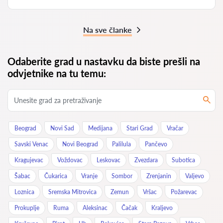
Na sve članke
Odaberite grad u nastavku da biste prešli na
odvjetnike na tu temu:
Beograd
Novi Sad
Medijana
Stari Grad
Vračar
Savski Venac
Novi Beograd
Palilula
Pančevo
Kragujevac
Voždovac
Leskovac
Zvezdara
Subotica
Šabac
Čukarica
Vranje
Sombor
Zrenjanin
Valjevo
Loznica
Sremska Mitrovica
Zemun
Vršac
Požarevac
Prokuplje
Ruma
Aleksinac
Čačak
Kraljevo