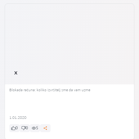
x
Blokada računa: koliko izvršitelj sme da vam uzme
1.01.2020
0
0
5