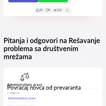
49
1
103
Pitanja i odgovori na Rešavanje
problema sa društvenim
mrežama
Administrativno pravo
Povracaj novca od prevaranta
1 odgovor
Administrativno pravo