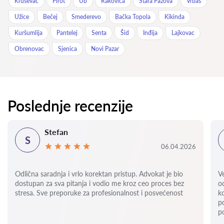
Kruševac
Pirot
Ub
Rakovica
Stara Pazova
Vrbas
Užice
Bečej
Smederevo
Bačka Topola
Kikinda
Kuršumlija
Pantelej
Senta
Šid
Inđija
Lajkovac
Obrenovac
Sjenica
Novi Pazar
Poslednje recenzije
Stefan
S
06.04.2026
Odlična saradnja i vrlo korektan pristup. Advokat je bio
V
dostupan za sva pitanja i vodio me kroz ceo proces bez
o
stresa. Sve preporuke za profesionalnost i posvećenost
k
p
p