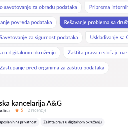
o savetovanje za obradu podataka
Priprema internih
anje povreda podataka
Rešavanje problema sa dru
Savetovanje za sigurnost podataka
Usklađivanje sa
va u digitalnom okruženju
Zaštita prava u slučaju nar
Zastupanje pred organima za zaštitu podataka
ka kancelarija A&G
odina
Recenzija:
5
2 recenzije
Ocena:
aposlenih na privatnost
Zaštita prava u digitalnom okruženju