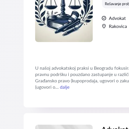
Rešavanje pro
Advokat
Rakovica
U našoj advokatskoj praksi u Beogradu fokusira
pravnu podršku i pouzdano zastupanje u različi
Građansko pravo (kupoprodaja, ugovori o zaku
(ugovori o...
dalje