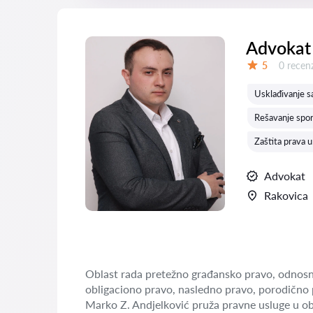
Advokat 
Recenzij
5
0 recenz
Ocena:
Usklađivanje 
Rešavanje spor
Zaštita prava u
Advokat
Rakovica
Oblast rada pretežno građansko pravo, odnosn
obligaciono pravo, nasledno pravo, porodično 
Marko Z. Andjelković pruža pravne usluge u o