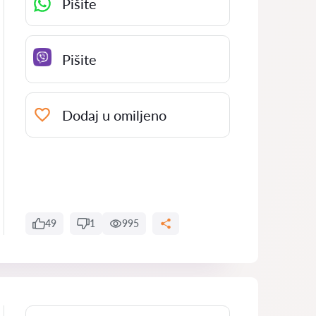
Pišite
Pišite
Dodaj u omiljeno
49
1
995