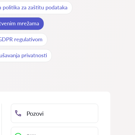
 politika za zaštitu podataka
štvenim mrežama
 GDPR regulativom
ušavanja privatnosti
Pozovi