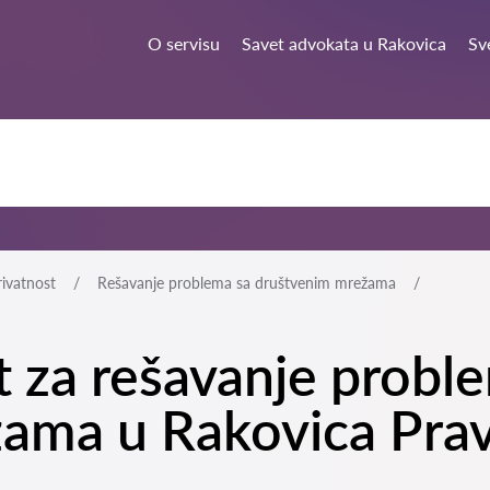
a
O servisu
Savet advokata u Rakovica
Sv
rivatnost
Rešavanje problema sa društvenim mrežama
t za rešavanje probl
ama u Rakovica Pra