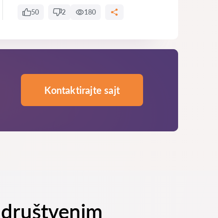
50
2
180
Kontaktirajte sajt
a društvenim