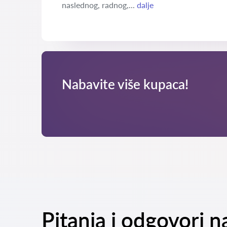
naslednog, radnog,...
dalje
Nabavite više kupaca!
Pitanja i odgovori 