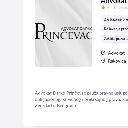
Advokat
Recenzij
5
0 recenz
Ocena:
Zastupanje pre
Rešavanje pro
Zaštita prava z
Advokat
Rakovica
Advokat Darko Prinčevac pruža pravne usluge 
obligacionog, krivičnog i prekršajnog prava, ka
Zvezdari u Beogradu.