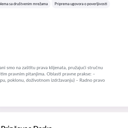
blema sa društvenim mrežama
Priprema ugovora o poverljivosti
ni smo na zaštitu prava klijenata, pružajući stručnu
tim pravnim pitanjima. Oblasti pravne prakse: –
pu, poklonu, doživotnom izdržavanju) – Radno pravo