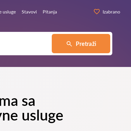
e usluge
Stavovi
Pitanja
Izabrano
Pretraži
ema sa
vne usluge