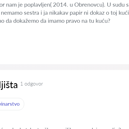
 nam je poplavljen( 2014. u Obrenovcu). U sudu su m
 nemamo sestra i ja nikakav papir ni dokaz o toj kući
mo da dokažemo da imamo pravo na tu kuću?
jišta
1 odgovor
vinarstvo