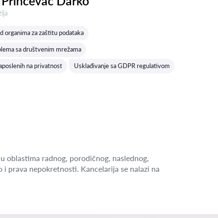
 Prinčevac Darko
a:
ija
d organima za zaštitu podataka
blema sa društvenim mrežama
aposlenih na privatnost
Usklađivanje sa GDPR regulativom
u oblastima radnog, porodičnog, naslednog,
o i prava nepokretnosti. Kancelarija se nalazi na