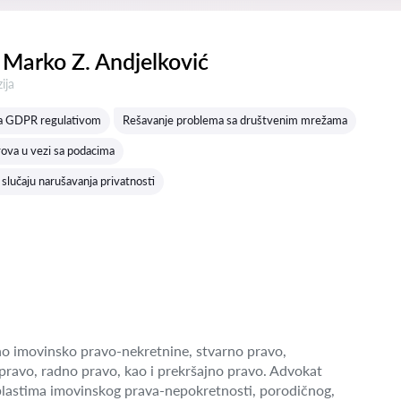
Marko Z. Andjelković
a:
ija
sa GDPR regulativom
Rešavanje problema sa društvenim mrežama
ova u vezi sa podacima
 slučaju narušavanja privatnosti
o imovinsko pravo-nekretnine, stvarno pravo,
pravo, radno pravo, kao i prekršajno pravo. Advokat
blastima imovinskog prava-nepokretnosti, porodičnog,