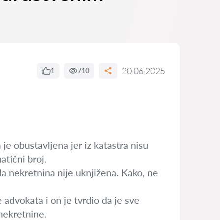
20.06.2025
1
710
je obustavljena jer iz katastra nisu
atični broj.
 da nekretnina nije uknjižena. Kako, ne
advokata i on je tvrdio da je sve
 nekretnine.