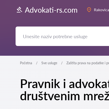
Advokati-rs.com
Rakovic
Početna
Sve usluge
Zaštita prava na podatke i p
Pravnik i advoka
društvenim mrež