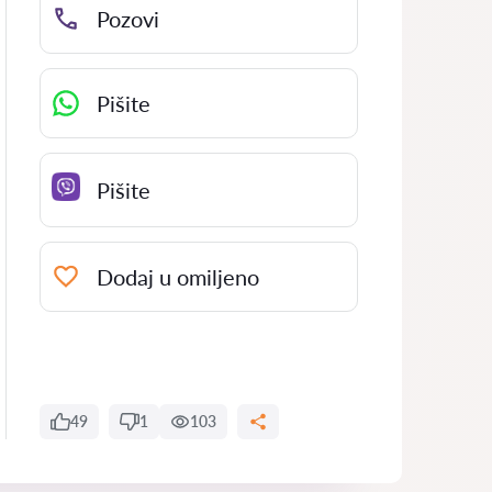
Pozovi
Pišite
Pišite
Dodaj u omiljeno
49
1
103