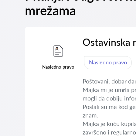
mrežama
Ostavinska 
Nasledno pravo
Nasledno pravo
Poštovani, dobar da
Majka mi je umrla pr
mogli da dobiju infor
Poslali su me kod ge
znam.
Majka je kuću kupila
završeno i regularno