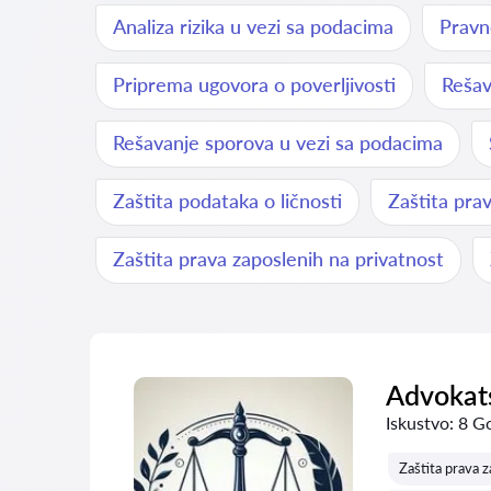
Analiza rizika u vezi sa podacima
Pravn
Priprema ugovora o poverljivosti
Rešav
Rešavanje sporova u vezi sa podacima
Zaštita podataka o ličnosti
Zaštita pra
Zaštita prava zaposlenih na privatnost
Advokats
Iskustvo:
8 G
Zaštita prava z