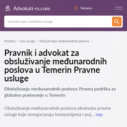
Advokati-rs.com
Temerin
Početna
Sve usluge
Obsluživanje međunarodnih poslova
Pravnik i advokat za
obsluživanje međunarodnih
poslova u Temerin Pravne
usluge
Obsluživanje međunarodnih poslova: Pravna podrška za
globalno poslovanje u Temerin
Obsluživanje međunarodnih poslova obuhvata pravne
usluge koje omogućavaju kompanijama i poj...
dalje