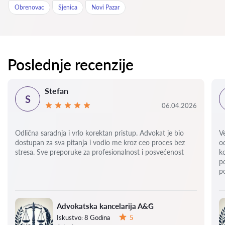
Obrenovac
Sjenica
Novi Pazar
Poslednje recenzije
Stefan
S
06.04.2026
Odlična saradnja i vrlo korektan pristup. Advokat je bio
V
dostupan za sva pitanja i vodio me kroz ceo proces bez
o
stresa. Sve preporuke za profesionalnost i posvećenost
k
p
p
Advokatska kancelarija A&G
Iskustvo:
8 Godina
5