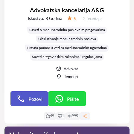
Advokatska kancelarija A&G
Iskustvo:
8 Godina
Recenzija:
5
2 recenzije
Ocena:
Saveti o međunarodnim poslovnim pregovorima
Obsluživanje međunarodnih poslova
Pravna pomoć u vezi sa međunarodnim ugovorima
Saveti o trgovinskim zakonima i regulacijama
Advokat
Temerin
Pozovi
Pišite
Pišite
49
1
995