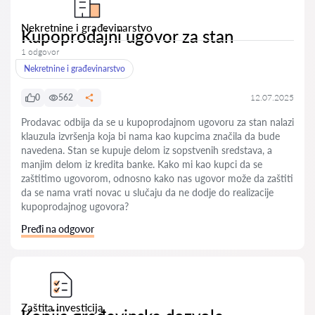
Nekretnine i građevinarstvo
Kupoprodajni ugovor za stan
1 odgovor
Nekretnine i građevinarstvo
0
562
12.07.2025
Prodavac odbija da se u kupoprodajnom ugovoru za stan nalazi
klauzula izvršenja koja bi nama kao kupcima značila da bude
navedena. Stan se kupuje delom iz sopstvenih sredstava, a
manjim delom iz kredita banke. Kako mi kao kupci da se
zaštitimo ugovorom, odnosno kako nas ugovor može da zaštiti
da se nama vrati novac u slučaju da ne dodje do realizacije
kupoprodajnog ugovora?
Pređi na odgovor
Zaštita investicija