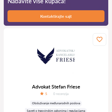
Nabavite više kupaca!
Kontaktirajte sajt
Advokat Stefan Friese
Recenzija:
5
0 recenzija
Ocena:
Obsluživanje međunarodnih poslova
Saveti o trgovinskim zakonima i regulacijama