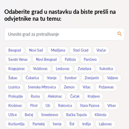
Odaberite grad u nastavku da biste prešli na
odvjetnike na tu temu:
Beograd
Novi Sad
Medijana
Stari Grad
Vračar
Savski Venac
Novi Beograd
Palilula
Pančevo
Kragujevac
Voždovac
Leskovac
Zvezdara
Subotica
Šabac
Čukarica
Vranje
Sombor
Zrenjanin
Valjevo
Loznica
Sremska Mitrovica
Zemun
Vršac
Požarevac
Prokuplje
Ruma
Aleksinac
Čačak
Kraljevo
Kruševac
Pirot
Ub
Rakovica
Stara Pazova
Vrbas
Užice
Bečej
Smederevo
Bačka Topola
Kikinda
Kuršumlija
Pantelej
Senta
Šid
Inđija
Lajkovac