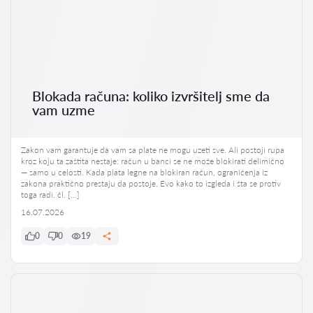
Blokada računa: koliko izvršitelj sme da
vam uzme
Zakon vam garantuje da vam sa plate ne mogu uzeti sve. Ali postoji rupa
kroz koju ta zaštita nestaje: račun u banci se ne može blokirati delimično
— samo u celosti. Kada plata legne na blokiran račun, ograničenja iz
zakona praktično prestaju da postoje. Evo kako to izgleda i šta se protiv
toga radi. čl. […]
16.07.2026
0
0
19