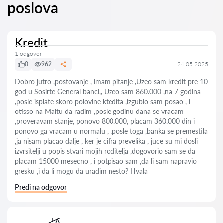
poslova
Kredit
1 odgovor
0
962
24.05.2025
Dobro jutro ,postovanje , imam pitanje ,Uzeo sam kredit pre 10
god u Sosirte General banci,, Uzeo sam 860.000 ,na 7 godina
,posle isplate skoro polovine ktedita ,izgubio sam posao , i
otisso na Maltu da radim ,posle godinu dana se vracam
,proveravam stanje, ponovo 800.000, placam 360.000 din i
ponovo ga vracam u normalu , ,posle toga ,banka se premestila
,ja nisam placao dalje , ker je cifra prevelika , juce su mi dosli
izvrsitelji u popis stvari mojih roditelja ,dogovorio sam se da
placam 15000 mesecno , i potpisao sam ,da li sam napravio
gresku ,i da li mogu da uradim nesto? Hvala
Pređi na odgovor