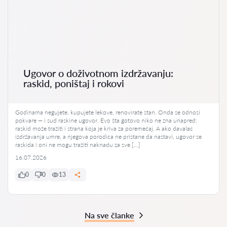
Ugovor o doživotnom izdržavanju:
raskid, poništaj i rokovi
Godinama negujete, kupujete lekove, renovirate stan. Onda se odnosi
pokvare — i sud raskine ugovor. Evo šta gotovo niko ne zna unapred:
raskid može tražiti i strana koja je kriva za poremećaj. A ako davalac
izdržavanja umre, a njegova porodica ne pristane da nastavi, ugovor se
raskida i oni ne mogu tražiti naknadu za sve […]
16.07.2026
0
0
13
Na sve članke