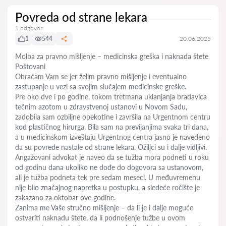
Povreda od strane lekara
1 odgovor
1
544
20.06.2025
Molba za pravno mišljenje – medicinska greška i naknada štete
Poštovani
Obraćam Vam se jer želim pravno mišljenje i eventualno
zastupanje u vezi sa svojim slučajem medicinske greške.
Pre oko dve i po godine, tokom tretmana uklanjanja bradavica
tečnim azotom u zdravstvenoj ustanovi u Novom Sadu,
zadobila sam ozbiljne opekotine i završila na Urgentnom centru
kod plastičnog hirurga. Bila sam na previjanjima svaka tri dana,
a u medicinskom izveštaju Urgentnog centra jasno je navedeno
da su povrede nastale od strane lekara. Ožiljci su i dalje vidljivi.
Angažovani advokat je naveo da se tužba mora podneti u roku
od godinu dana ukoliko ne dođe do dogovora sa ustanovom,
ali je tužba podneta tek pre sedam meseci. U međuvremenu
nije bilo značajnog napretka u postupku, a sledeće ročište je
zakazano za oktobar ove godine.
Zanima me Vaše stručno mišljenje – da li je i dalje moguće
ostvariti naknadu štete, da li podnošenje tužbe u ovom