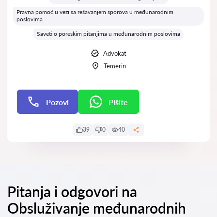
Pravna pomoć u vezi sa rešavanjem sporova u međunarodnim
poslovima
Saveti o poreskim pitanjima u međunarodnim poslovima
Advokat
Temerin
Pozovi
Pišite
Pišite
39
0
40
Pitanja i odgovori na
Obsluživanje međunarodnih