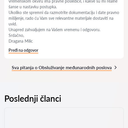
vremenskom okviru ima pravne posledice, i kakve su mi realne
šanse u nastavku postupka.
Ukoliko ste spremni da razmotrite dokumentaciju i date pravno
mišljenje, rado ću Vam sve relevantne materijale dostaviti na
uvid.
Unapred zahvaljujem na Vašem vremenu i odgovoru.
Srdačno,
Dragana Milic
Pređi na odgovor
Sva pitanja o Obsluživanje međunarodnih poslova
Poslednji članci