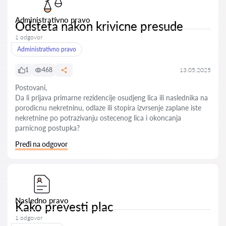
Administrativno pravo
Odsteta nakon krivicne presude
1 odgovor
Administrativno pravo
1
468
13.05.2025
Postovani,
Da li prijava primarne rezidencije osudjeng lica ili naslednika na
porodicnu nekretninu, odlaze ili stopira izvrsenje zaplane iste
nekretnine po potrazivanju ostecenog lica i okoncanja
parnicnog postupka?
Pređi na odgovor
Nasledno pravo
Kako prevesti plac
1 odgovor