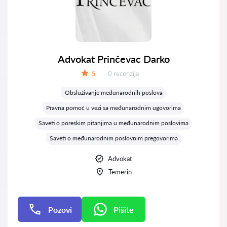
Advokat Prinčevac Darko
Recenzija:
5
0 recenzija
Ocena:
Obsluživanje međunarodnih poslova
Pravna pomoć u vezi sa međunarodnim ugovorima
Saveti o poreskim pitanjima u međunarodnim poslovima
Saveti o međunarodnim poslovnim pregovorima
Advokat
Temerin
Pozovi
Pišite
Pišite