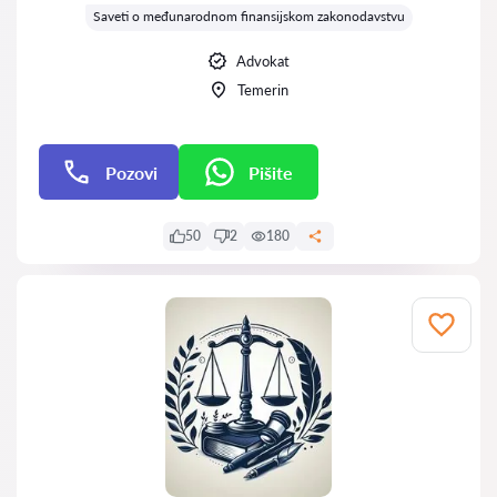
Saveti o međunarodnom finansijskom zakonodavstvu
Advokat
Temerin
Pozovi
Pišite
Pišite
50
2
180