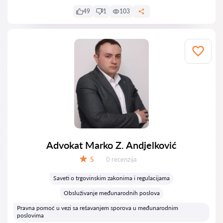
49
1
103
Advokat Marko Z. Andjelković
Recenzija:
5
0 recenzija
Ocena:
Saveti o trgovinskim zakonima i regulacijama
Obsluživanje međunarodnih poslova
Pravna pomoć u vezi sa rešavanjem sporova u međunarodnim
poslovima