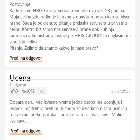
Postovanje
Radnik sam HBIS Group Serbia u Smederevu već 28 godina.
Moja celina gde radim je Ishrana a obavljam posao kao serviser
hrane. Sada je pokrenuto pitanje prelaska servisera u privatnu
celinu Kontra biz samo nas servisera hrane dok kuhinja i
tamosnja administracija ostaje pri HBIS GROUP.Da naglasim mi
smo ista celina.
Pitanje. Želimo da znamo kakvo je nase pravo?
Pređi na odgovor
Ucena
1 odgovor
0
1092
27.07.2025
Dobara dan…Vec izvesno vreme jedna osoba me ucenjuje i
psihicki maltretira,preti mi tuzbom za dela koja nisam ucinila i
to sve radi preko poruka….poruke sam sacuvala sve…Molim
vas savet
Pređi na odgovor