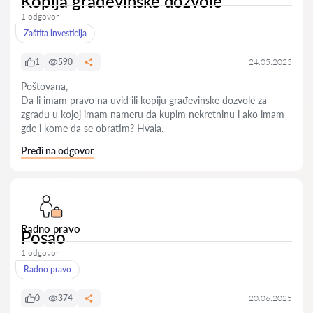
Kopija građevinske dozvole
1 odgovor
Zaštita investicija
1
590
24.05.2025
Poštovana,
Da li imam pravo na uvid ili kopiju građevinske dozvole za
zgradu u kojoj imam nameru da kupim nekretninu i ako imam
gde i kome da se obratim? Hvala.
Pređi na odgovor
Radno pravo
Posao
1 odgovor
Radno pravo
0
374
20.06.2025