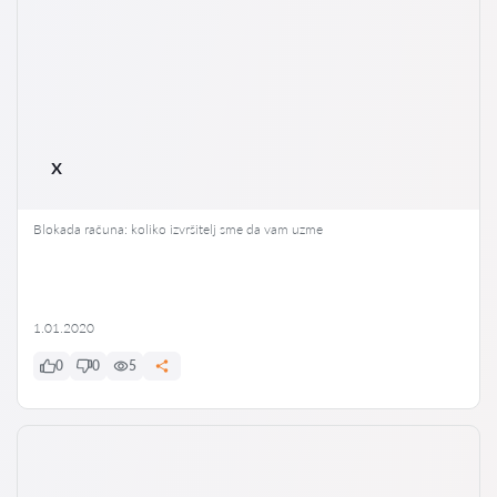
x
Blokada računa: koliko izvršitelj sme da vam uzme
1.01.2020
0
0
5