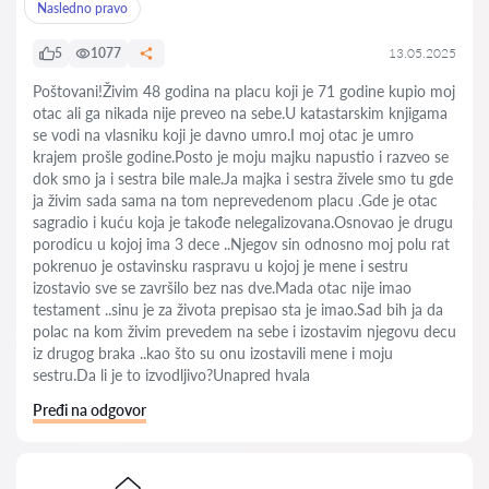
Nasledno pravo
5
1077
13.05.2025
Poštovani!Živim 48 godina na placu koji je 71 godine kupio moj
otac ali ga nikada nije preveo na sebe.U katastarskim knjigama
se vodi na vlasniku koji je davno umro.I moj otac je umro
krajem prošle godine.Posto je moju majku napustio i razveo se
dok smo ja i sestra bile male.Ja majka i sestra živele smo tu gde
ja živim sada sama na tom neprevedenom placu .Gde je otac
sagradio i kuću koja je takođe nelegalizovana.Osnovao je drugu
porodicu u kojoj ima 3 dece ..Njegov sin odnosno moj polu rat
pokrenuo je ostavinsku raspravu u kojoj je mene i sestru
izostavio sve se završilo bez nas dve.Mada otac nije imao
testament ..sinu je za života prepisao sta je imao.Sad bih ja da
polac na kom živim prevedem na sebe i izostavim njegovu decu
iz drugog braka ..kao što su onu izostavili mene i moju
sestru.Da li je to izvodljivo?Unapred hvala
Pređi na odgovor