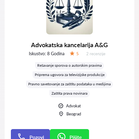
Advokatska kancelarija A&G
Iskustvo:
8 Godina
Recenzija:
5
2 recenzije
Ocena:
Rešavanje sporova o autorskim pravima
Priprema ugovora za televizijske produkcije
Pravno savetovanje za zaštitu podataka u medijima
Zaštita prava novinara
Advokat
Beograd
Pozovi
Pišite
Pišite