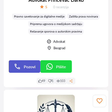
Recenzija:
5
0 recenzija
Ocena:
Pravno savetovanje za digitalne medije
Zaštita prava novinara
Priprema ugovora o medijskom sadržaju
Rešavanje sporova o autorskim pravima
Advokat
Beograd
Pozovi
Pišite
Pišite
49
1
103