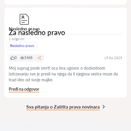
Nasledno pravo
Za nasledno pravo
1 odgovor
Nasledno pravo
0
1468
19.04.2025
Moj suprug posle smrti oca ima ugovor o dozivotnom
izdrzavanju sve je presli na njega da li njegova sestra moze da
trazi deo od svoje majke.
Pređi na odgovor
Sva pitanja o Zaštita prava novinara