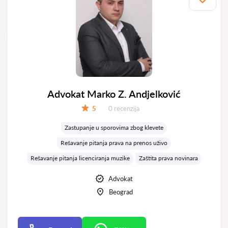
Advokat Marko Z. Andjelković
Recenzija:
5
0 recenzija
Ocena:
Zastupanje u sporovima zbog klevete
Rešavanje pitanja prava na prenos uživo
Rešavanje pitanja licenciranja muzike
Zaštita prava novinara
Advokat
Beograd