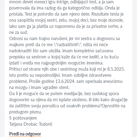
mnom devet meseci igru intrige, odbijajući test, a ja sam
poverovala da ima razlog da ga kategorično odbija. Onda je
pristala. Test je potvrdio da sam njeno dete. Rezultate testa je
ona saopštila mojoj sestri, zetu, mojoj deci, bez moje dozvole,
iako sam ga ja platila uz napomenu da je za privatne svrhe, a
ne za sud.
Odnosi su nam trajno narušeni, jer mi sestra u dogovoru sa
majkom preti da će me \“razbaštiniti\“, ništa mi neće
nadoknaditi što sam uložila. imam kompletno sačuvanu
prepisku sa sestrom u kojoj kaže da će me iseliti, a tu kuću
izdati i vređa me najpogrdnijim mogućim imenima.
Pritisci od strane njih obe i sestrinog muža koji mi je 8.5.2025.
isto pretio su nepodnošljivi. Imam ozbiljne zdravstvene
probleme. Prošle godine 13.6.2024. sam operisala aneurizmu
na mozgu i imam ugrađen stent.
Da li je moguće da se putem medijacije, bez sudskog spora
dogovorim sa njima da mi isplate uloženo, ili bilo kako drugačije
da zaštitim svoju porodicu od ovakvih problema?Oprostite na
predugom pismu.
S poštovanjem
Tatjana Drobac Todorić
Pređi na odgovor