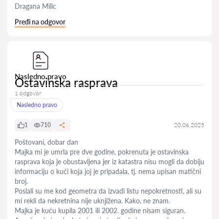
Dragana Milic
Pređi na odgovor
Nasledno pravo
Ostavinska rasprava
1 odgovor
Nasledno pravo
1
710
20.06.2025
Poštovani, dobar dan
Majka mi je umrla pre dve godine, pokrenuta je ostavinska
rasprava koja je obustavljena jer iz katastra nisu mogli da dobiju
informaciju o kući koja joj je pripadala, tj. nema upisan matični
broj.
Poslali su me kod geometra da izvadi listu nepokretnosti, ali su
mi rekli da nekretnina nije uknjižena. Kako, ne znam.
Majka je kuću kupila 2001 ili 2002. godine nisam siguran.