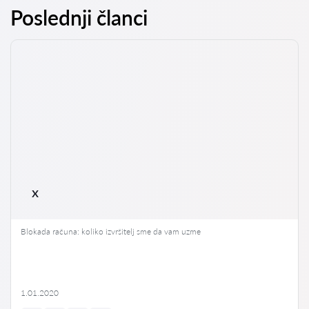
Poslednji članci
x
Blokada računa: koliko izvršitelj sme da vam uzme
1.01.2020