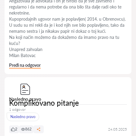
Angažovala je advokata i on je tvrdio da je sve završeno i
regularno i da nema potrebe da ona bilo šta dalje radi oko te
nekretnine.
Kupoprodajnih ugovor nam je poplavljen( 2014. u Obrenovcu).
U sudu su mi rekli da je i kod njih sve bilo poplavljeno, tako da
nemamo sestra i ja nikakav papir ni dokaz o toj kući.
Na koji način možemo da dokažemo da imamo pravo na tu
kuću?
Unapred zahvalan
Milan Batovac
Pređi na odgovor
Nasledno pravo
Komplikovano pitanje
1 odgovor
Nasledno pravo
2
862
24.05.2025