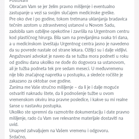
Poštovani
Obraćam Vam se jer želim pravno mišljenje i eventualno
zastupanje u vezi sa svojim slučajem medicinske greške.
Pre oko dve i po godine, tokom tretmana uklanjanja bradavica
tečnim azotom u zdravstvenoj ustanovi u Novom Sadu,
zadobila sam ozbiljne opekotine i završila na Urgentnom centru
kod plastičnog hirurga. Bila sam na previjanjima svaka tri dana,
a u medicinskom izveštaju Urgentnog centra jasno je navedeno
da su povrede nastale od strane lekara. Ožiljci su i dalje vidljivi.
Angažovani advokat je naveo da se tužba mora podneti u roku
od godinu dana ukoliko ne dođe do dogovora sa ustanovom,
ali je tužba podneta tek pre sedam meseci. U međuvremenu
nije bilo značajnog napretka u postupku, a sledeće ročište je
zakazano za oktobar ove godine.
Zanima me Vaše stručno mišljenje – da li je i dalje moguće
ostvariti naknadu štete, da li podnošenje tužbe u ovom
vremenskom okviru ima pravne posledice, i kakve su mi realne
šanse u nastavku postupka.
Ukoliko ste spremni da razmotrite dokumentaciju i date pravno
mišljenje, rado ću Vam sve relevantne materijale dostaviti na
uvid.
Unapred zahvaljujem na Vašem vremenu i odgovoru.
Srdačno,