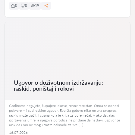
0
0
19
Ugovor o doživotnom izdržavanju:
raskid, poništaj i rokovi
Godinama negujete, kupujete lekove, renovirate stan. Onda se odnosi
pokvare — i sud raskine ugovor. Evo šta gotovo niko ne zna unapred:
raskid može tražiti i strana koja je kriva za poremećaj. A ako davalac
izdržavanja umre, a njegova porodica ne pristane da nastavi, ugovor se
raskida i oni ne mogu tražiti naknadu za sve […]
16.07.2026