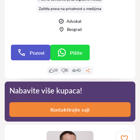
Zaštita prava na privatnost u medijima
Advokat
Beograd
Pozovi
Pišite
Pišite
39
0
40
Nabavite više kupaca!
Kontaktirajte sajt