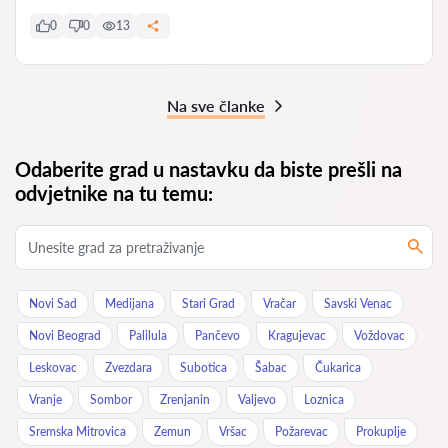
0
0
13
Na sve članke
Odaberite grad u nastavku da biste prešli na
odvjetnike na tu temu:
Novi Sad
Medijana
Stari Grad
Vračar
Savski Venac
Novi Beograd
Palilula
Pančevo
Kragujevac
Voždovac
Leskovac
Zvezdara
Subotica
Šabac
Čukarica
Vranje
Sombor
Zrenjanin
Valjevo
Loznica
Sremska Mitrovica
Zemun
Vršac
Požarevac
Prokuplje