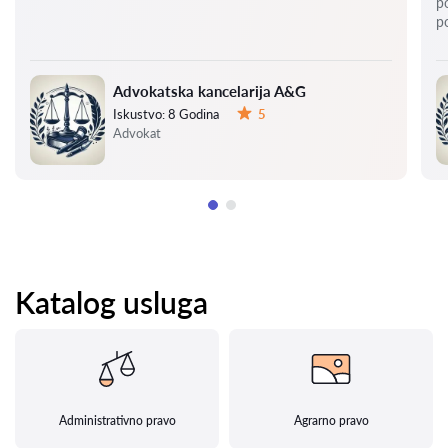
p
p
Advokatska kancelarija A&G
Iskustvo:
8 Godina
5
Ocena:
Advokat
Katalog usluga
Administrativno pravo
Agrarno pravo