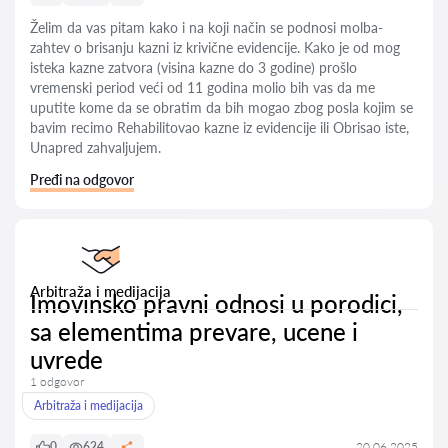
Želim da vas pitam kako i na koji način se podnosi molba-
zahtev o brisanju kazni iz krivične evidencije. Kako je od mog
isteka kazne zatvora (visina kazne do 3 godine) prošlo
vremenski period veći od 11 godina molio bih vas da me
uputite kome da se obratim da bih mogao zbog posla kojim se
bavim recimo Rehabilitovao kazne iz evidencije ili Obrisao iste,
Unapred zahvaljujem.
Pređi na odgovor
Arbitraža i medijacija
Imovinsko pravni odnosi u porodici,
sa elementima prevare, ucene i
uvrede
1 odgovor
Arbitraža i medijacija
0
624
20.06.2025