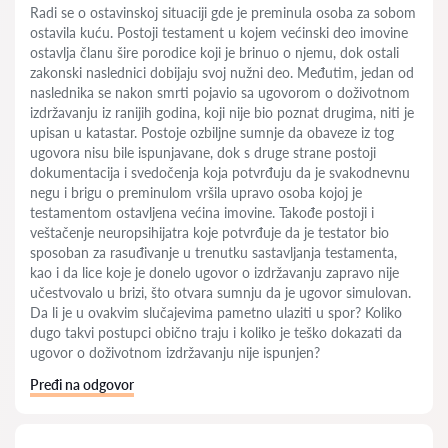
Radi se o ostavinskoj situaciji gde je preminula osoba za sobom
ostavila kuću. Postoji testament u kojem većinski deo imovine
ostavlja članu šire porodice koji je brinuo o njemu, dok ostali
zakonski naslednici dobijaju svoj nužni deo. Međutim, jedan od
naslednika se nakon smrti pojavio sa ugovorom o doživotnom
izdržavanju iz ranijih godina, koji nije bio poznat drugima, niti je
upisan u katastar. Postoje ozbiljne sumnje da obaveze iz tog
ugovora nisu bile ispunjavane, dok s druge strane postoji
dokumentacija i svedočenja koja potvrđuju da je svakodnevnu
negu i brigu o preminulom vršila upravo osoba kojoj je
testamentom ostavljena većina imovine. Takođe postoji i
veštačenje neuropsihijatra koje potvrđuje da je testator bio
sposoban za rasuđivanje u trenutku sastavljanja testamenta,
kao i da lice koje je donelo ugovor o izdržavanju zapravo nije
učestvovalo u brizi, što otvara sumnju da je ugovor simulovan.
Da li je u ovakvim slučajevima pametno ulaziti u spor? Koliko
dugo takvi postupci obično traju i koliko je teško dokazati da
ugovor o doživotnom izdržavanju nije ispunjen?
Pređi na odgovor