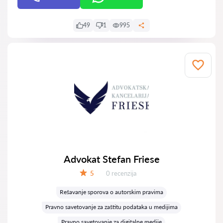
49
1
995
Advokat Stefan Friese
Recenzija:
5
0 recenzija
Ocena:
Rešavanje sporova o autorskim pravima
Pravno savetovanje za zaštitu podataka u medijima
Pravno savetovanje za digitalne medije