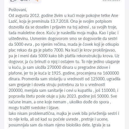
Poštovani,
Od avgusta 2012. godine živim u kući moje pokojne tetke Ane
Lazić, koja je preminula 13.7.2018. Ona je svojim potpisom
dozvolila da se doselim i prijavim na toj adresi , sa svojih troje,
tada maloletne dece. Kuću je nasledila moja majka. Kao i plac i
ušteđevinu. Usmenim dogovorom smo se dogovorile da sestri
da 5000 evra , po njenim rečima, mada je čovek koji je otkupio
plac rekao da ga je platio 7000. Na kući je krov prokišnjavao,
pa je i meni dala 5000 kako bih platila rekonstrukciju krova. Uz
dogovor, ja ću brinuti o njoj i ostajem tu. To nije jedino ulaganje
u kuću, ja sam uložila 270000 dinara u pregradne zidove i
plafone, jer to je kuća iz 1925. godine, procenjena na 1600000
dinara. Promenila sam stolariju u vrednosti od 125000, ugradila
sam grejanje i dovela struju potrebnu za to u vrednosti
200000, menjala sam sanitarije i cevi u kupatilu , još 110000, i
popravila štetu posle oluje u julu 2023. godine još 50000. Sve
račune imam, a one koje nemam , ukoliko dođe do spora ,
mogu tražiti svedoke i izjave.
Iako nisam problematična, majka je uvek bila privrženija sestri i
to nije krila, ali od kad su počele uvrede , pretnje i ucene,
posumnjala sam da nisam njeno biološko dete. Igrala je sa