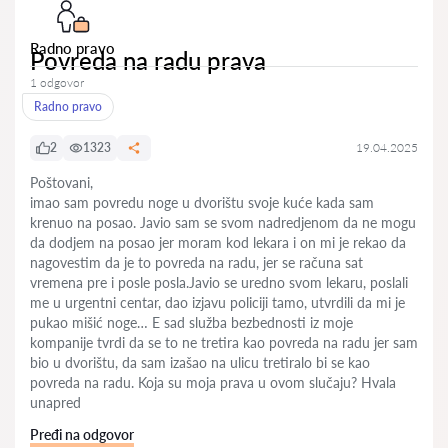
Radno pravo
Povreda na radu prava
1 odgovor
Radno pravo
2
1323
19.04.2025
Poštovani,
imao sam povredu noge u dvorištu svoje kuće kada sam
krenuo na posao. Javio sam se svom nadredjenom da ne mogu
da dodjem na posao jer moram kod lekara i on mi je rekao da
nagovestim da je to povreda na radu, jer se računa sat
vremena pre i posle posla.Javio se uredno svom lekaru, poslali
me u urgentni centar, dao izjavu policiji tamo, utvrdili da mi je
pukao mišić noge… E sad služba bezbednosti iz moje
kompanije tvrdi da se to ne tretira kao povreda na radu jer sam
bio u dvorištu, da sam izašao na ulicu tretiralo bi se kao
povreda na radu. Koja su moja prava u ovom slučaju? Hvala
unapred
Pređi na odgovor