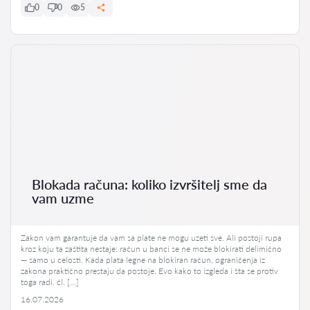
0
0
5
Blokada računa: koliko izvršitelj sme da
vam uzme
Zakon vam garantuje da vam sa plate ne mogu uzeti sve. Ali postoji rupa
kroz koju ta zaštita nestaje: račun u banci se ne može blokirati delimično
— samo u celosti. Kada plata legne na blokiran račun, ograničenja iz
zakona praktično prestaju da postoje. Evo kako to izgleda i šta se protiv
toga radi. čl. […]
16.07.2026