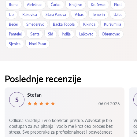
Ruma
Aleksinac
Čačak
Kraljevo
Kruševac
Pirot
Ub
Rakovica
Stara Pazova
Vrbas
Temerin
Užice
Bečej
Smederevo
Bačka Topola
Kikinda
Kuršumlija
Pantelej
Senta
Šid
Inđija
Lajkovac
Obrenovac
Sjenica
Novi Pazar
Poslednje recenzije
Stefan
S
06.04.2026
Odlična saradnja i vrlo korektan pristup. Advokat je bio
V
dostupan za sva pitanja i vodio me kroz ceo proces bez
o
stresa. Sve preporuke za profesionalnost i posvećenost
k