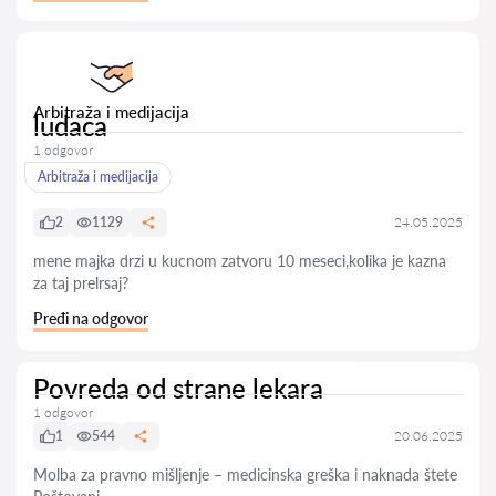
Arbitraža i medijacija
ludaca
1 odgovor
Arbitraža i medijacija
2
1129
24.05.2025
mene majka drzi u kucnom zatvoru 10 meseci,kolika je kazna
za taj prelrsaj?
Pređi na odgovor
Povreda od strane lekara
1 odgovor
1
544
20.06.2025
Molba za pravno mišljenje – medicinska greška i naknada štete