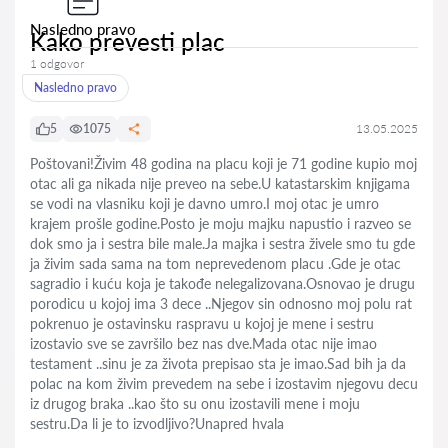
Nasledno pravo
Kako prevesti plac
1 odgovor
Nasledno pravo
5
1075
13.05.2025
Poštovani!Živim 48 godina na placu koji je 71 godine kupio moj
otac ali ga nikada nije preveo na sebe.U katastarskim knjigama
se vodi na vlasniku koji je davno umro.I moj otac je umro
krajem prošle godine.Posto je moju majku napustio i razveo se
dok smo ja i sestra bile male.Ja majka i sestra živele smo tu gde
ja živim sada sama na tom neprevedenom placu .Gde je otac
sagradio i kuću koja je takođe nelegalizovana.Osnovao je drugu
porodicu u kojoj ima 3 dece ..Njegov sin odnosno moj polu rat
pokrenuo je ostavinsku raspravu u kojoj je mene i sestru
izostavio sve se završilo bez nas dve.Mada otac nije imao
testament ..sinu je za života prepisao sta je imao.Sad bih ja da
polac na kom živim prevedem na sebe i izostavim njegovu decu
iz drugog braka ..kao što su onu izostavili mene i moju
sestru.Da li je to izvodljivo?Unapred hvala