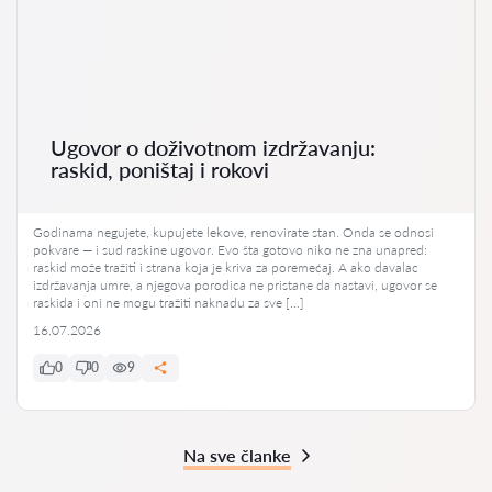
Ugovor o doživotnom izdržavanju:
raskid, poništaj i rokovi
Godinama negujete, kupujete lekove, renovirate stan. Onda se odnosi
pokvare — i sud raskine ugovor. Evo šta gotovo niko ne zna unapred:
raskid može tražiti i strana koja je kriva za poremećaj. A ako davalac
izdržavanja umre, a njegova porodica ne pristane da nastavi, ugovor se
raskida i oni ne mogu tražiti naknadu za sve […]
16.07.2026
0
0
9
Na sve članke