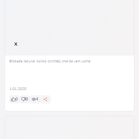
x
Blokada računa: koliko izvršitelj sme da vam uzme
1.01.2020
0
0
4