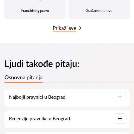
Franchising pravo
Građansko pravo
Prikaži sve
Ljudi takođe pitaju:
Osnovna pitanja
Najbolji pravnici u Beograd
Kod nas ćete pronaći spisak najboljih pravnika u Beograd sa
Recenzije pravnika u Beograd
svim relevantnim informacijama. Prikazane su cene usluga,
ocene i recenzije korisnika, kao i brojevi telefona i adrese za
lakši kontakt.