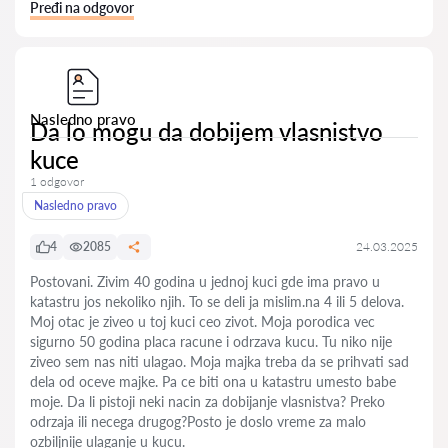
Pređi na odgovor
Nasledno pravo
Da lo mogu da dobijem vlasnistvo
kuce
1 odgovor
Nasledno pravo
4
2085
24.03.2025
Postovani. Zivim 40 godina u jednoj kuci gde ima pravo u
katastru jos nekoliko njih. To se deli ja mislim.na 4 ili 5 delova.
Moj otac je ziveo u toj kuci ceo zivot. Moja porodica vec
sigurno 50 godina placa racune i odrzava kucu. Tu niko nije
ziveo sem nas niti ulagao. Moja majka treba da se prihvati sad
dela od oceve majke. Pa ce biti ona u katastru umesto babe
moje. Da li pistoji neki nacin za dobijanje vlasnistva? Preko
odrzaja ili necega drugog?Posto je doslo vreme za malo
ozbiljnije ulaganje u kucu.