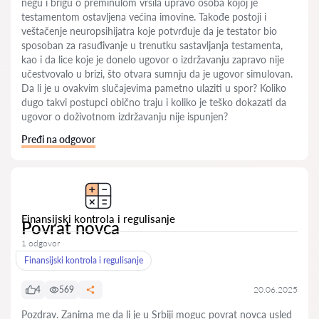
negu i brigu o preminulom vršila upravo osoba kojoj je
testamentom ostavljena većina imovine. Takođe postoji i
veštačenje neuropsihijatra koje potvrđuje da je testator bio
sposoban za rasuđivanje u trenutku sastavljanja testamenta,
kao i da lice koje je donelo ugovor o izdržavanju zapravo nije
učestvovalo u brizi, što otvara sumnju da je ugovor simulovan.
Da li je u ovakvim slučajevima pametno ulaziti u spor? Koliko
dugo takvi postupci obično traju i koliko je teško dokazati da
ugovor o doživotnom izdržavanju nije ispunjen?
Pređi na odgovor
Finansijski kontrola i regulisanje
Povrat novca
1 odgovor
Finansijski kontrola i regulisanje
4
569
20.06.2025
Pozdrav. Zanima me da li je u Srbiji moguc povrat novca usled