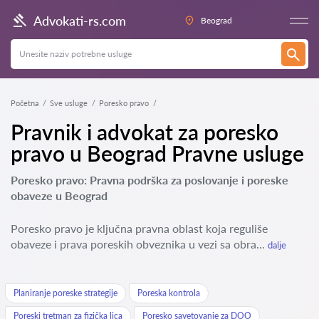
Advokati-rs.com
Beograd
Početna
Sve usluge
Poresko pravo
Pravnik i advokat za poresko
pravo u Beograd Pravne usluge
Poresko pravo: Pravna podrška za poslovanje i poreske
obaveze u Beograd
Poresko pravo je ključna pravna oblast koja reguliše
obaveze i prava poreskih obveznika u vezi sa obra...
dalje
Planiranje poreske strategije
Poreska kontrola
Poreski tretman za fizička lica
Poresko savetovanje za DOO