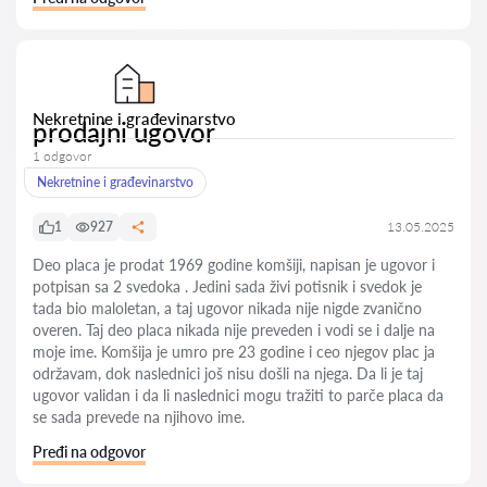
Nekretnine i građevinarstvo
prodajni ugovor
1 odgovor
Nekretnine i građevinarstvo
1
927
13.05.2025
Deo placa je prodat 1969 godine komšiji, napisan je ugovor i
potpisan sa 2 svedoka . Jedini sada živi potisnik i svedok je
tada bio maloletan, a taj ugovor nikada nije nigde zvanično
overen. Taj deo placa nikada nije preveden i vodi se i dalje na
moje ime. Komšija je umro pre 23 godine i ceo njegov plac ja
održavam, dok naslednici još nisu došli na njega. Da li je taj
ugovor validan i da li naslednici mogu tražiti to parče placa da
se sada prevede na njihovo ime.
Pređi na odgovor