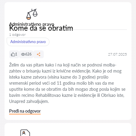
Administrativno pravo
Kome da se obratim
1 odgovor
Administrativno pravo
1
626
27.07.2025
Želim da vas pitam kako i na koji način se podnosi molba-
zahtev o brisanju kazni iz krivične evidencije. Kako je od mog
isteka kazne zatvora (visina kazne do 3 godine) prošlo
vremenski period veći od 11 godina molio bih vas da me
uputite kome da se obratim da bih mogao zbog posla kojim se
bavim recimo Rehabilitovao kazne iz evidencije ili Obrisao iste,
Unapred zahvaljujem.
Pređi na odgovor