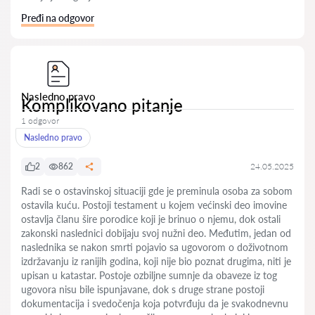
Pređi na odgovor
Nasledno pravo
Komplikovano pitanje
1 odgovor
Nasledno pravo
2
862
24.05.2025
Radi se o ostavinskoj situaciji gde je preminula osoba za sobom
ostavila kuću. Postoji testament u kojem većinski deo imovine
ostavlja članu šire porodice koji je brinuo o njemu, dok ostali
zakonski naslednici dobijaju svoj nužni deo. Međutim, jedan od
naslednika se nakon smrti pojavio sa ugovorom o doživotnom
izdržavanju iz ranijih godina, koji nije bio poznat drugima, niti je
upisan u katastar. Postoje ozbiljne sumnje da obaveze iz tog
ugovora nisu bile ispunjavane, dok s druge strane postoji
dokumentacija i svedočenja koja potvrđuju da je svakodnevnu