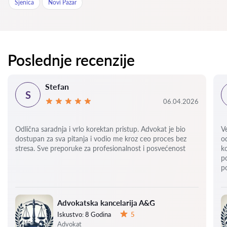
Sjenica
Novi Pazar
Poslednje recenzije
Stefan
S
06.04.2026
Odlična saradnja i vrlo korektan pristup. Advokat je bio
V
dostupan za sva pitanja i vodio me kroz ceo proces bez
o
stresa. Sve preporuke za profesionalnost i posvećenost
k
p
p
Advokatska kancelarija A&G
Iskustvo:
8 Godina
5
Ocena:
Advokat