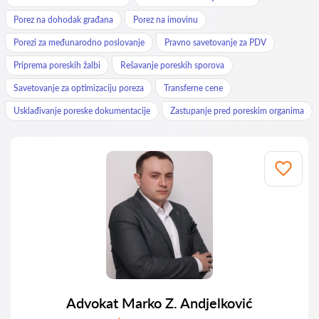
Porez na dohodak građana
Porez na imovinu
Porezi za međunarodno poslovanje
Pravno savetovanje za PDV
Priprema poreskih žalbi
Rešavanje poreskih sporova
Savetovanje za optimizaciju poreza
Transferne cene
Usklađivanje poreske dokumentacije
Zastupanje pred poreskim organima
Advokat Marko Z. Andjelković