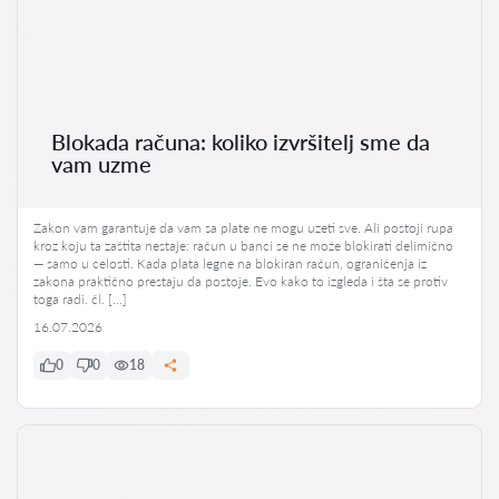
Blokada računa: koliko izvršitelj sme da
vam uzme
Zakon vam garantuje da vam sa plate ne mogu uzeti sve. Ali postoji rupa
kroz koju ta zaštita nestaje: račun u banci se ne može blokirati delimično
— samo u celosti. Kada plata legne na blokiran račun, ograničenja iz
zakona praktično prestaju da postoje. Evo kako to izgleda i šta se protiv
toga radi. čl. […]
16.07.2026
0
0
18