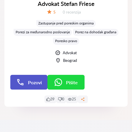
Advokat Stefan Friese
Recenzija:
5
0 recenzija
Ocena:
Zastupanje pred poreskim organima
Porezi za međunarodno poslovanje
Porez na dohodak građana
Poresko pravo
Advokat
Beograd
Pozovi
Pišite
Pišite
39
0
25