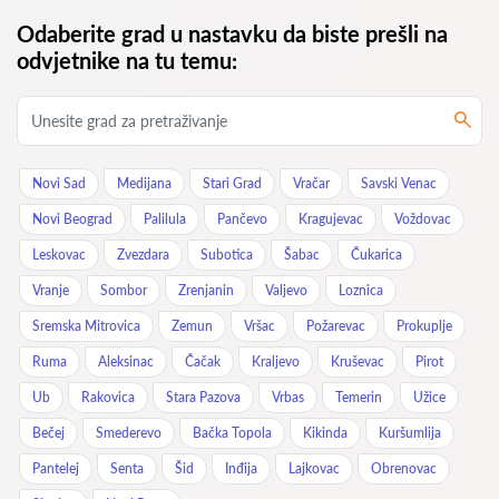
Odaberite grad u nastavku da biste prešli na
odvjetnike na tu temu:
Novi Sad
Medijana
Stari Grad
Vračar
Savski Venac
Novi Beograd
Palilula
Pančevo
Kragujevac
Voždovac
Leskovac
Zvezdara
Subotica
Šabac
Čukarica
Vranje
Sombor
Zrenjanin
Valjevo
Loznica
Sremska Mitrovica
Zemun
Vršac
Požarevac
Prokuplje
Ruma
Aleksinac
Čačak
Kraljevo
Kruševac
Pirot
Ub
Rakovica
Stara Pazova
Vrbas
Temerin
Užice
Bečej
Smederevo
Bačka Topola
Kikinda
Kuršumlija
Pantelej
Senta
Šid
Inđija
Lajkovac
Obrenovac