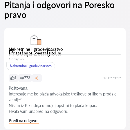
Pitanja i odgovori na Poresko
pravo
Nekretnine i građevinarstvo
Prodaja zemljišta
1 odgovor
Nekretnine i građevinarstvo
1
773
13.05.2025
Poštovana,
Interesuje me ko plaća advokatske troškove prilikom prodaje
zemlje?
Nisam iz Kikinde,a u mojoj opštini to plaća kupac.
Hvala Vam unapred na odgovoru.
Pređi na odgovor