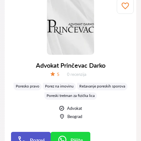
Advokat Prinčevac Darko
Recenzija:
5
0 recenzija
Ocena:
Poresko pravo
Porez na imovinu
Rešavanje poreskih sporova
Poreski tretman za fizička lica
Advokat
Beograd
Pozovi
Pišite
Pišite