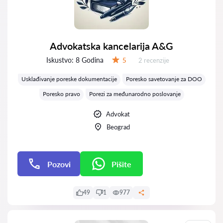
Advokatska kancelarija A&G
Iskustvo:
8 Godina
Recenzija:
5
2 recenzije
Ocena:
Usklađivanje poreske dokumentacije
Poresko savetovanje za DOO
Poresko pravo
Porezi za međunarodno poslovanje
Advokat
Beograd
Pozovi
Pišite
Pišite
49
1
977