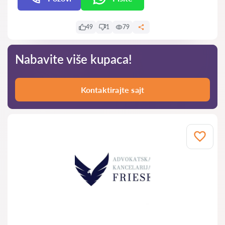
49
1
79
Nabavite više kupaca!
Kontaktirajte sajt