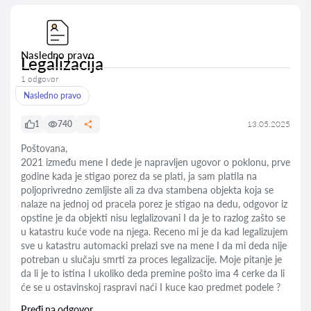
Nasledno pravo
Legalizacija
1 odgovor
Nasledno pravo
1
740
13.05.2025
Poštovana,
2021 između mene I dede je napravljen ugovor o poklonu, prve
godine kada je stigao porez da se plati, ja sam platila na
poljoprivredno zemljiste ali za dva stambena objekta koja se
nalaze na jednoj od pracela porez je stigao na dedu, odgovor iz
opstine je da objekti nisu leglalizovani I da je to razlog zašto se
u katastru kuće vode na njega. Receno mi je da kad legalizujem
sve u katastru automacki prelazi sve na mene I da mi deda nije
potreban u slučaju smrti za proces legalizacije. Moje pitanje je
da li je to istina I ukoliko deda premine pošto ima 4 cerke da li
će se u ostavinskoj raspravi naći I kuce kao predmet podele ?
Pređi na odgovor