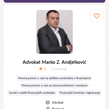
Advokat Marko Z. Andjelković
Recenzija:
5
0 recenzija
Ocena:
Pravna pomoć u vezi sa zaštitom potrošača u finansijama
Pravna pomoć u vezi sa računovodstvom i revizijom
Saveti o zaštiti finansijskih podataka
Finansijski kontrola i regulisanje
Advokat
Beograd