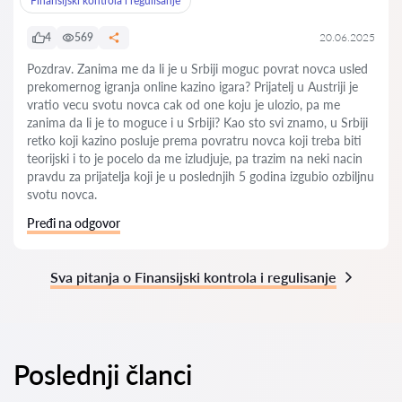
Finansijski kontrola i regulisanje
4
569
20.06.2025
Pozdrav. Zanima me da li je u Srbiji moguc povrat novca usled
prekomernog igranja online kazino igara? Prijatelj u Austriji je
vratio vecu svotu novca cak od one koju je ulozio, pa me
zanima da li je to moguce i u Srbiji? Kao sto svi znamo, u Srbiji
retko koji kazino posluje prema povratru novca koji treba biti
teorijski i to je pocelo da me izludjuje, pa trazim na neki nacin
pravdu za prijatelja koji je u poslednjih 5 godina izgubio ozbiljnu
svotu novca.
Pređi na odgovor
Sva pitanja o Finansijski kontrola i regulisanje
Poslednji članci