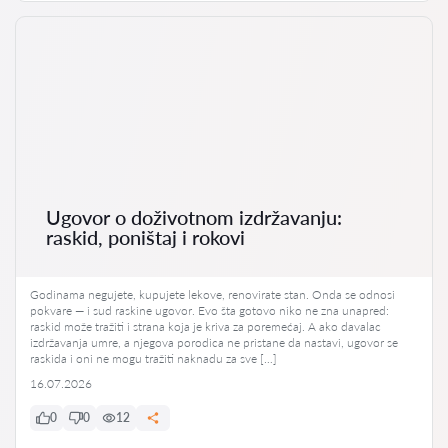
Ugovor o doživotnom izdržavanju:
raskid, poništaj i rokovi
Godinama negujete, kupujete lekove, renovirate stan. Onda se odnosi
pokvare — i sud raskine ugovor. Evo šta gotovo niko ne zna unapred:
raskid može tražiti i strana koja je kriva za poremećaj. A ako davalac
izdržavanja umre, a njegova porodica ne pristane da nastavi, ugovor se
raskida i oni ne mogu tražiti naknadu za sve […]
16.07.2026
0
0
12