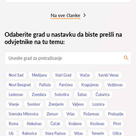
Na sve članke
Odaberite grad u nastavku da biste prešli na
odvjetnike na tu temu:
Novi Sad
Medijana
Stari Grad
Vračar
Savski Venac
Novi Beograd
Palilula
Pančevo
Kragujevac
Voždovac
Leskovac
Zvezdara
Subotica
Šabac
Čukarica
Vranje
Sombor
Zrenjanin
Valjevo
Loznica
Sremska Mitrovica
Zemun
Vršac
Požarevac
Prokuplje
Ruma
Aleksinac
Čačak
Kraljevo
Kruševac
Pirot
Ub
Rakovica
Stara Pazova
Vrbas
Temerin
Užice