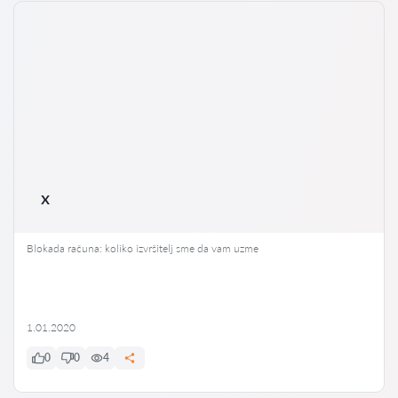
x
Blokada računa: koliko izvršitelj sme da vam uzme
1.01.2020
0
0
4