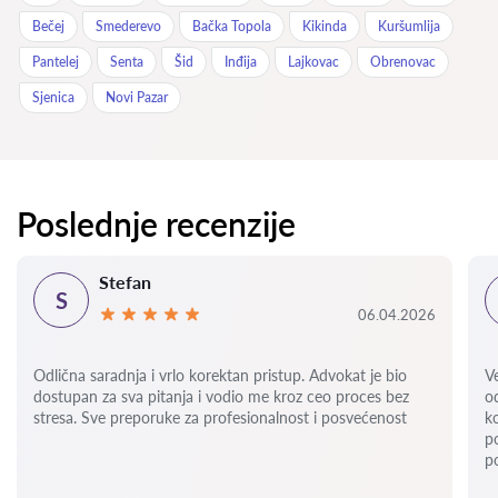
Bečej
Smederevo
Bačka Topola
Kikinda
Kuršumlija
Pantelej
Senta
Šid
Inđija
Lajkovac
Obrenovac
Sjenica
Novi Pazar
Poslednje recenzije
Stefan
S
06.04.2026
Odlična saradnja i vrlo korektan pristup. Advokat je bio
V
dostupan za sva pitanja i vodio me kroz ceo proces bez
o
stresa. Sve preporuke za profesionalnost i posvećenost
k
p
p