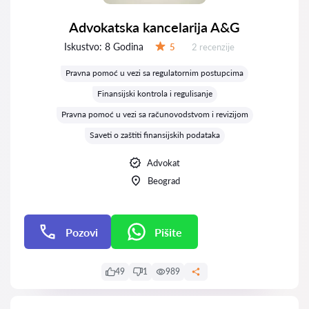
Advokatska kancelarija A&G
Iskustvo:
8 Godina
Recenzija:
5
2 recenzije
Ocena:
Pravna pomoć u vezi sa regulatornim postupcima
Finansijski kontrola i regulisanje
Pravna pomoć u vezi sa računovodstvom i revizijom
Saveti o zaštiti finansijskih podataka
Advokat
Beograd
Pozovi
Pišite
Pišite
49
1
989