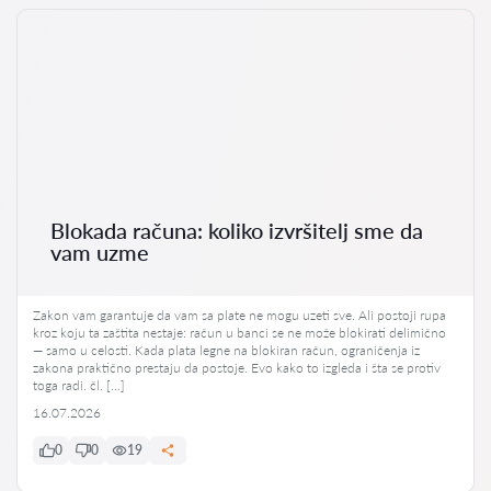
Blokada računa: koliko izvršitelj sme da
vam uzme
Zakon vam garantuje da vam sa plate ne mogu uzeti sve. Ali postoji rupa
kroz koju ta zaštita nestaje: račun u banci se ne može blokirati delimično
— samo u celosti. Kada plata legne na blokiran račun, ograničenja iz
zakona praktično prestaju da postoje. Evo kako to izgleda i šta se protiv
toga radi. čl. […]
16.07.2026
0
0
19