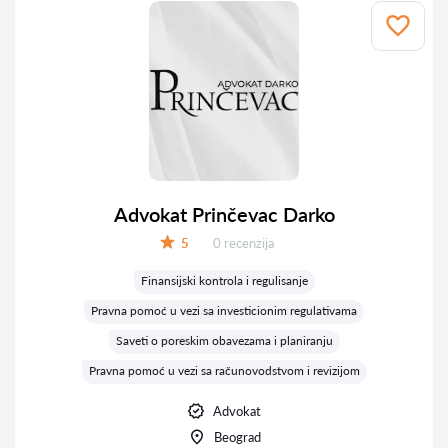
Advokat Prinčevac Darko
Recenzija:
5
0 recenzija
Ocena:
Finansijski kontrola i regulisanje
Pravna pomoć u vezi sa investicionim regulativama
Saveti o poreskim obavezama i planiranju
Pravna pomoć u vezi sa računovodstvom i revizijom
Advokat
Beograd