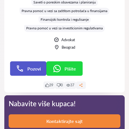
Saveti o poreskim obavezama i planiranju
Pravna pomoć u vezi sa zaštitom potrošača u finansijama
Finansijski kontrola i regulisanje
Pravna pomoć u vezi sa investicionim regulativama
Advokat
Beograd
Pozovi
Pišite
Pišite
39
0
37
Nabavite više kupaca!
Kontaktirajte sajt