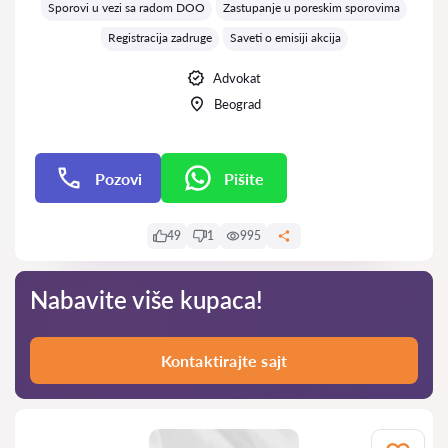
Sporovi u vezi sa radom DOO
Zastupanje u poreskim sporovima
Registracija zadruge
Saveti o emisiji akcija
Advokat
Beograd
Pozovi
Pišite
Pišite
49
1
995
Nabavite više kupaca!
Kontaktirajte sajt