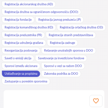
Registracija akcionarskog društva (AD)
Registracija društva sa ograničenom odgovornošću (DOO)
Registracija fondacije
Registracija javnog preduzeća (JP)
Registracija komanditnog društva (KD)
Registracija ortačkog društva (OD)
Registracija preduzetnika (PR)
Registracija stranih predstavništava
Registracija udruženja građana
Registracija zadruge
Reorganizacija poslovanja
Rešavanje unutrašnjih sporova u DOO
Saveti o emisiji akcija
Savetovanje za investicione fondove
Sporovi između akcionara
Sporovi u vezi sa radom DOO
Usklađivanje sa propisima
Zakonska podrška za DOO
Zastupanje u poreskim sporovima