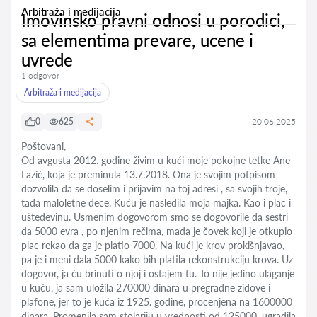
Arbitraža i medijacija
Imovinsko pravni odnosi u porodici,
sa elementima prevare, ucene i
uvrede
1 odgovor
Arbitraža i medijacija
0
625
20.06.2025
Poštovani,
Od avgusta 2012. godine živim u kući moje pokojne tetke Ane
Lazić, koja je preminula 13.7.2018. Ona je svojim potpisom
dozvolila da se doselim i prijavim na toj adresi , sa svojih troje,
tada maloletne dece. Kuću je nasledila moja majka. Kao i plac i
ušteđevinu. Usmenim dogovorom smo se dogovorile da sestri
da 5000 evra , po njenim rečima, mada je čovek koji je otkupio
plac rekao da ga je platio 7000. Na kući je krov prokišnjavao,
pa je i meni dala 5000 kako bih platila rekonstrukciju krova. Uz
dogovor, ja ću brinuti o njoj i ostajem tu. To nije jedino ulaganje
u kuću, ja sam uložila 270000 dinara u pregradne zidove i
plafone, jer to je kuća iz 1925. godine, procenjena na 1600000
dinara. Promenila sam stolariju u vrednosti od 125000, ugradila