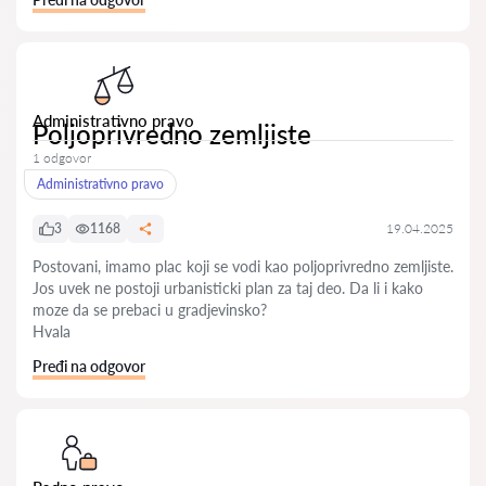
Administrativno pravo
Poljoprivredno zemljiste
1 odgovor
Administrativno pravo
3
1168
19.04.2025
Postovani, imamo plac koji se vodi kao poljoprivredno zemljiste.
Jos uvek ne postoji urbanisticki plan za taj deo. Da li i kako
moze da se prebaci u gradjevinsko?
Hvala
Pređi na odgovor