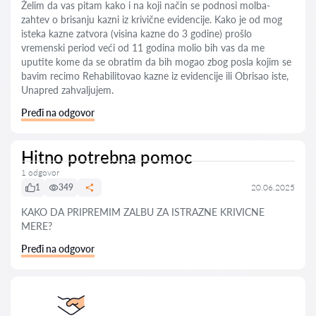
Želim da vas pitam kako i na koji način se podnosi molba-
zahtev o brisanju kazni iz krivične evidencije. Kako je od mog
isteka kazne zatvora (visina kazne do 3 godine) prošlo
vremenski period veći od 11 godina molio bih vas da me
uputite kome da se obratim da bih mogao zbog posla kojim se
bavim recimo Rehabilitovao kazne iz evidencije ili Obrisao iste,
Unapred zahvaljujem.
Pređi na odgovor
Hitno potrebna pomoc
1 odgovor
1
349
20.06.2025
KAKO DA PRIPREMIM ZALBU ZA ISTRAZNE KRIVICNE
MERE?
Pređi na odgovor