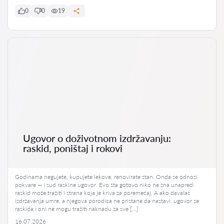
0
0
19
Ugovor o doživotnom izdržavanju:
raskid, poništaj i rokovi
Godinama negujete, kupujete lekove, renovirate stan. Onda se odnosi
pokvare — i sud raskine ugovor. Evo šta gotovo niko ne zna unapred:
raskid može tražiti i strana koja je kriva za poremećaj. A ako davalac
izdržavanja umre, a njegova porodica ne pristane da nastavi, ugovor se
raskida i oni ne mogu tražiti naknadu za sve […]
16.07.2026