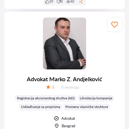
39
0
40
Advokat Marko Z. Andjelković
Recenzija:
5
0 recenzija
Ocena:
Registracija akcionarskog društva (AD)
Likvidacija kompanije
Usklađivanje sa propisima
Promena vlasničke strukture
Advokat
Beograd