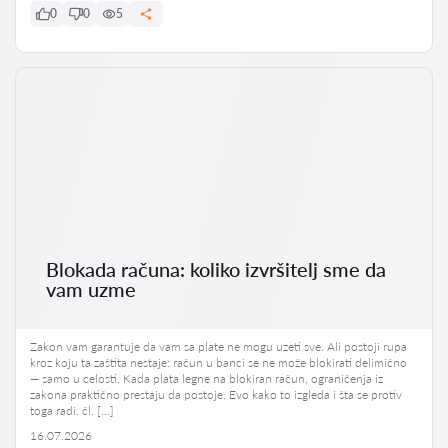
0
0
5
Blokada računa: koliko izvršitelj sme da
vam uzme
Zakon vam garantuje da vam sa plate ne mogu uzeti sve. Ali postoji rupa
kroz koju ta zaštita nestaje: račun u banci se ne može blokirati delimično
— samo u celosti. Kada plata legne na blokiran račun, ograničenja iz
zakona praktično prestaju da postoje. Evo kako to izgleda i šta se protiv
toga radi. čl. […]
16.07.2026