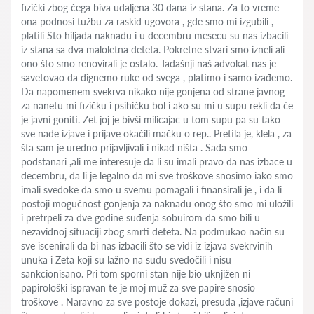
fizički zbog čega biva udaljena 30 dana iz stana. Za to vreme
ona podnosi tužbu za raskid ugovora , gde smo mi izgubili ,
platili Sto hiljada naknadu i u decembru mesecu su nas izbacili
iz stana sa dva maloletna deteta. Pokretne stvari smo izneli ali
ono što smo renovirali je ostalo. Tadašnji naš advokat nas je
savetovao da dignemo ruke od svega , platimo i samo izađemo.
Da napomenem svekrva nikako nije gonjena od strane javnog
za nanetu mi fizičku i psihičku bol i ako su mi u supu rekli da će
je javni goniti. Zet joj je bivši milicajac u tom supu pa su tako
sve nade izjave i prijave okačili mačku o rep.. Pretila je, klela , za
šta sam je uredno prijavljivali i nikad ništa . Sada smo
podstanari ,ali me interesuje da li su imali pravo da nas izbace u
decembru, da li je legalno da mi sve troškove snosimo iako smo
imali svedoke da smo u svemu pomagali i finansirali je , i da li
postoji mogućnost gonjenja za naknadu onog što smo mi uložili
i pretrpeli za dve godine suđenja sobuirom da smo bili u
nezavidnoj situaciji zbog smrti deteta. Na podmukao način su
sve iscenirali da bi nas izbacili što se vidi iz izjava svekrvinih
unuka i Zeta koji su lažno na sudu svedočili i nisu
sankcionisano. Pri tom sporni stan nije bio uknjižen ni
papirološki ispravan te je moj muž za sve papire snosio
troškove . Naravno za sve postoje dokazi, presuda ,izjave računi