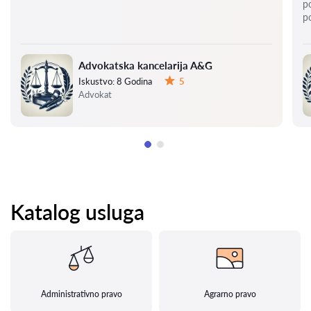
p
p
Advokatska kancelarija A&G
Iskustvo:
8 Godina
5
Ocena:
Advokat
Katalog usluga
Administrativno pravo
Agrarno pravo