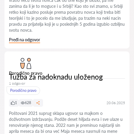
vratio vecu svotu novca cak od one koju je ulozio, pa me
zanima da li je to moguce i u Srbiji? Kao sto svi znamo, u Srbiji
retko koji kazino posluje prema povratru novca koji treba biti
teorijski i to je pocelo da me izludjuje, pa trazim na neki nacin
pravdu za prijatelja koji je u poslednjih 5 godina izgubio ozbiljnu
svotu novca.
Pređi na odgovor
Porodično pravo
Tužba za nadoknadu uloženog
1 odgovor
Porodično pravo
1
628
20.06.2025
Poštovani 2021 suprug sklapa ugovor sa majkom o
doživotnom izdržavanju. Podiže deset hiljada evra i sve ulaze u
renoviranje njenog stana. 2022 nam je preminuo najstariji sin
aprila meseca da bi ona već Maja meseca nasrnuli na mene