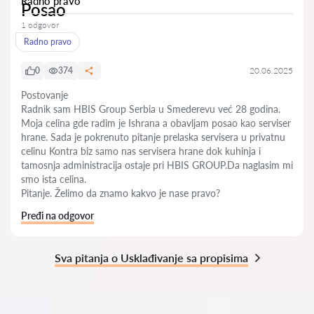
Radno pravo
Posao
1 odgovor
Radno pravo
0
374
20.06.2025
Postovanje
Radnik sam HBIS Group Serbia u Smederevu već 28 godina.
Moja celina gde radim je Ishrana a obavljam posao kao serviser
hrane. Sada je pokrenuto pitanje prelaska servisera u privatnu
celinu Kontra biz samo nas servisera hrane dok kuhinja i
tamosnja administracija ostaje pri HBIS GROUP.Da naglasim mi
smo ista celina.
Pitanje. Želimo da znamo kakvo je nase pravo?
Pređi na odgovor
Sva pitanja o Usklađivanje sa propisima