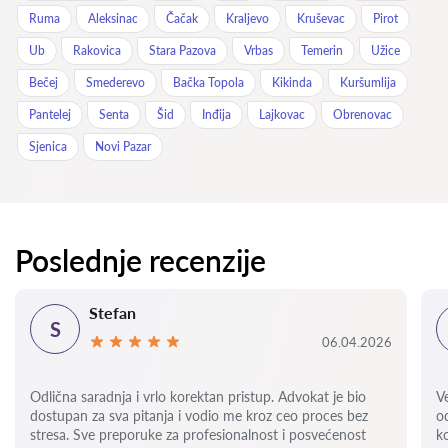
Ruma
Aleksinac
Čačak
Kraljevo
Kruševac
Pirot
Ub
Rakovica
Stara Pazova
Vrbas
Temerin
Užice
Bečej
Smederevo
Bačka Topola
Kikinda
Kuršumlija
Pantelej
Senta
Šid
Inđija
Lajkovac
Obrenovac
Sjenica
Novi Pazar
Poslednje recenzije
Stefan
S
06.04.2026
Odlična saradnja i vrlo korektan pristup. Advokat je bio
V
dostupan za sva pitanja i vodio me kroz ceo proces bez
o
stresa. Sve preporuke za profesionalnost i posvećenost
k