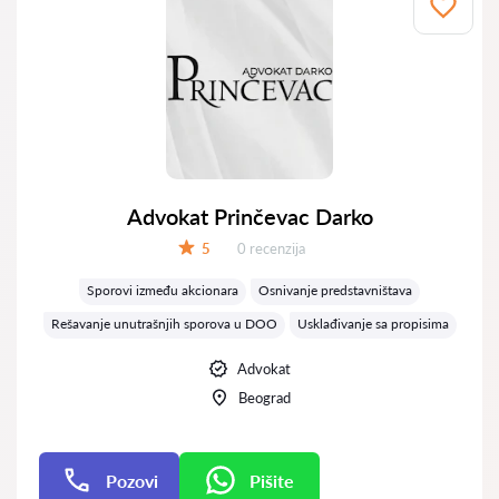
Advokat Prinčevac Darko
Recenzija:
5
0 recenzija
Ocena:
Sporovi između akcionara
Osnivanje predstavništava
Rešavanje unutrašnjih sporova u DOO
Usklađivanje sa propisima
Advokat
Beograd
Pozovi
Pišite
Pišite