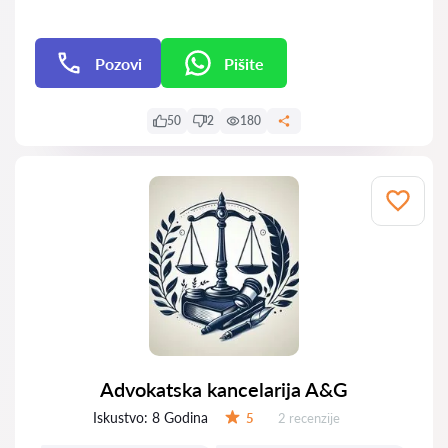
Pozovi
Pišite
Pišite
50
2
180
Advokatska kancelarija A&G
Iskustvo:
8 Godina
Recenzija:
5
2 recenzije
Ocena: