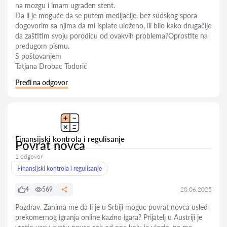
na mozgu i imam ugrađen stent.
Da li je moguće da se putem medijacije, bez sudskog spora
dogovorim sa njima da mi isplate uloženo, ili bilo kako drugačije
da zaštitim svoju porodicu od ovakvih problema?Oprostite na
predugom pismu.
S poštovanjem
Tatjana Drobac Todorić
Pređi na odgovor
Finansijski kontrola i regulisanje
Povrat novca
1 odgovor
Finansijski kontrola i regulisanje
4
569
20.06.2025
Pozdrav. Zanima me da li je u Srbiji moguc povrat novca usled
prekomernog igranja online kazino igara? Prijatelj u Austriji je