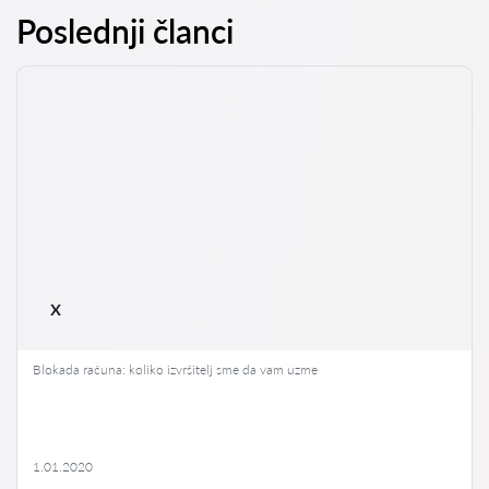
Poslednji članci
x
Blokada računa: koliko izvršitelj sme da vam uzme
1.01.2020