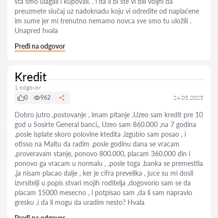
šta smo ulagali i kupovali. . i da li bi ste vi bili voljni da
preuzmete slučaj uz nadoknadu koju vi odredite od naplaćene
im sume jer mi trenutno nemamo novca sve smo tu uložili .
Unapred hvala
Pređi na odgovor
Kredit
1 odgovor
0
962
24.05.2025
Dobro jutro ,postovanje , imam pitanje ,Uzeo sam kredit pre 10
god u Sosirte General banci,, Uzeo sam 860.000 ,na 7 godina
,posle isplate skoro polovine ktedita ,izgubio sam posao , i
otisso na Maltu da radim ,posle godinu dana se vracam
,proveravam stanje, ponovo 800.000, placam 360.000 din i
ponovo ga vracam u normalu , ,posle toga ,banka se premestila
,ja nisam placao dalje , ker je cifra prevelika , juce su mi dosli
izvrsitelji u popis stvari mojih roditelja ,dogovorio sam se da
placam 15000 mesecno , i potpisao sam ,da li sam napravio
gresku ,i da li mogu da uradim nesto? Hvala
Pređi na odgovor