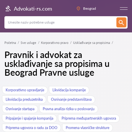
Advokati-rs.com
Beograd
Početna
Sve usluge
Korporativno pravo
Usklađivanje sa propisima
Pravnik i advokat za
usklađivanje sa propisima u
Beograd Pravne usluge
Korporativno upravljanje
Likvidacija kompanije
Likvidacija preduzetnika
Osnivanje predstavništava
Osnivanje startapa
Pravna analiza rizika u poslovanju
Pripajanje i spajanje kompanija
Priprema međupartnerskih ugovora
Priprema ugovora o radu za DOO
Promena vlasničke strukture