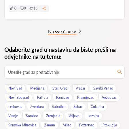
0
0
13
Na sve članke
Odaberite grad u nastavku da biste prešli na
odvjetnike na tu temu:
Novi Sad
Medijana
Stari Grad
Vračar
Savski Venac
Novi Beograd
Palilula
Pančevo
Kragujevac
Voždovac
Leskovac
Zvezdara
Subotica
Šabac
Čukarica
Vranje
Sombor
Zrenjanin
Valjevo
Loznica
Sremska Mitrovica
Zemun
Vršac
Požarevac
Prokuplje