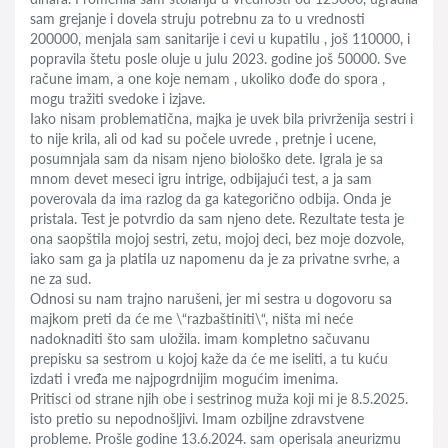
sam grejanje i dovela struju potrebnu za to u vrednosti
200000, menjala sam sanitarije i cevi u kupatilu , još 110000, i
popravila štetu posle oluje u julu 2023. godine još 50000. Sve
račune imam, a one koje nemam , ukoliko dođe do spora ,
mogu tražiti svedoke i izjave.
Iako nisam problematična, majka je uvek bila privrženija sestri i
to nije krila, ali od kad su počele uvrede , pretnje i ucene,
posumnjala sam da nisam njeno biološko dete. Igrala je sa
mnom devet meseci igru intrige, odbijajući test, a ja sam
poverovala da ima razlog da ga kategorično odbija. Onda je
pristala. Test je potvrdio da sam njeno dete. Rezultate testa je
ona saopštila mojoj sestri, zetu, mojoj deci, bez moje dozvole,
iako sam ga ja platila uz napomenu da je za privatne svrhe, a
ne za sud.
Odnosi su nam trajno narušeni, jer mi sestra u dogovoru sa
majkom preti da će me \“razbaštiniti\“, ništa mi neće
nadoknaditi što sam uložila. imam kompletno sačuvanu
prepisku sa sestrom u kojoj kaže da će me iseliti, a tu kuću
izdati i vređa me najpogrdnijim mogućim imenima.
Pritisci od strane njih obe i sestrinog muža koji mi je 8.5.2025.
isto pretio su nepodnošljivi. Imam ozbiljne zdravstvene
probleme. Prošle godine 13.6.2024. sam operisala aneurizmu