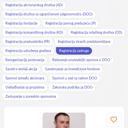
Registracija akcionarskog društva (AD)
Registracija društva sa ograničenom odgovornošću (DOO)
Registracija fondacije
Registracija javnog preduzeća (JP)
Registracija komanditnog društva (KD)
Registracija ortačkog društva (OD)
Registracija preduzetnika (PR)
Registracija stranih predstavništava
Registracija udruženja građana
Registracija zadruge
Reorganizacija poslovanja
Rešavanje unutrašnjih sporova u DOO
Saveti o emisiji akcija
Savetovanje za investicione fondove
Sporovi između akcionara
Sporovi u vezi sa radom DOO
Usklađivanje sa propisima
Zakonska podrška za DOO
Zastupanje u poreskim sporovima