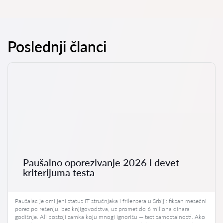
Poslednji članci
Paušalno oporezivanje 2026 i devet
kriterijuma testa
Paušalac je omiljeni status IT stručnjaka i frilensera u Srbiji: fiksan mesečni
porez po rešenju, bez knjigovodstva, uz promet do 6 miliona dinara
godišnje. Ali postoji zamka koju mnogi ignorišu — test samostalnosti. Ako