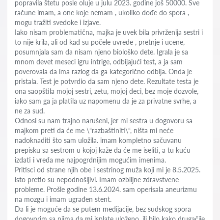
popravila štetu posle oluje u julu 2023. godine još 50000. Sve
račune imam, a one koje nemam , ukoliko dođe do spora ,
mogu tražiti svedoke i izjave.
Iako nisam problematična, majka je uvek bila privrženija sestri i
to nije krila, ali od kad su počele uvrede , pretnje i ucene,
posumnjala sam da nisam njeno biološko dete. Igrala je sa
mnom devet meseci igru intrige, odbijajući test, a ja sam
poverovala da ima razlog da ga kategorično odbija. Onda je
pristala. Test je potvrdio da sam njeno dete. Rezultate testa je
ona saopštila mojoj sestri, zetu, mojoj deci, bez moje dozvole,
iako sam ga ja platila uz napomenu da je za privatne svrhe, a
ne za sud.
Odnosi su nam trajno narušeni, jer mi sestra u dogovoru sa
majkom preti da će me \“razbaštiniti\“, ništa mi neće
nadoknaditi što sam uložila. imam kompletno sačuvanu
prepisku sa sestrom u kojoj kaže da će me iseliti, a tu kuću
izdati i vređa me najpogrdnijim mogućim imenima.
Pritisci od strane njih obe i sestrinog muža koji mi je 8.5.2025.
isto pretio su nepodnošljivi. Imam ozbiljne zdravstvene
probleme. Prošle godine 13.6.2024. sam operisala aneurizmu
na mozgu i imam ugrađen stent.
Da li je moguće da se putem medijacije, bez sudskog spora
dogovorim sa njima da mi isplate uloženo, ili bilo kako drugačije