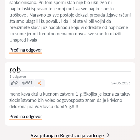
sankcionisano. Pri tom sporni stan nije bio uknjižen ni
papirološki ispravan te je moj muž za sve papire snosio
troškove . Naravno za sve postoje dokazi, presuda ,izjave računi
šta smo ulagali i kupovali. . i da li bi ste vi bili voljni da
preuzmete slučaj uz nadoknadu koju vi odredite od naplaćene
im sume jer mi trenutno nemamo novca sve smo tu uložili .
Unapred hvala
Pređi na odgovor
rob
1 odgovor
2
961
24.05.2025
mene keva drzi u kucnom zatvoru 1 g.!!!kojika je kazna za takzv
zlocin?stvarno bih voleo odgovor,posto znam da je krivicno
delo?onaj na Vozdovcu dobil 9 g.!!!!!
Pređi na odgovor
Sva pitanja o Registracija zadruge