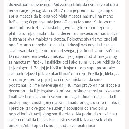
doživotnom izdržavanju. Podiže deset hiljada evra i sve ulaze u
renoviranje njenog stana. 2022 nam je preminuo najstariji sin
aprila meseca da bi ona već Maja meseca nasrnuli na mene
fizički zbog čega biva udaljena 30 dana iz stana. Za to vreme
ona podnosi tužbu za raskid ugovora , gde smo mi izgubili ,
platili Sto hiljada naknadu i u decembru mesecu su nas izbacili
iz stana sa dva maloletna deteta. Pokretne stvari smo izneli ali
ono što smo renovirali je ostalo. Tadašnji naš advokat nas je
savetovao da dignemo ruke od svega , platimo i samo izađemo.
Da napomenem svekrva nikako nije gonjena od strane javnog
za nanetu mi fizičku i psihičku bol i ako su mi u supu rekli da će
je javni goniti. Zet joj je bivši milicajac u tom supu pa su tako
sve nade izjave i prijave okačili mačku o rep.. Pretila je, klela , za
šta sam je uredno prijavljivali i nikad ništa . Sada smo
podstanari ,ali me interesuje da li su imali pravo da nas izbace u
decembru, da li je legalno da mi sve troškove snosimo iako smo
imali svedoke da smo u svemu pomagali i finansirali je , i da li
postoji mogućnost gonjenja za naknadu onog što smo mi uložili
i pretrpeli za dve godine suđenja sobuirom da smo bili u
nezavidnoj situaciji zbog smrti deteta. Na podmukao način su
sve iscenirali da bi nas izbacili što se vidi iz izjava svekrvinih
unuka i Zeta koji su lažno na sudu svedočili i nisu