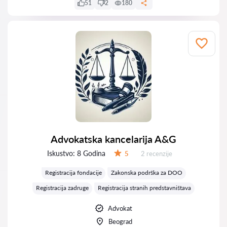
51
2
180
Advokatska kancelarija A&G
Iskustvo:
8 Godina
Recenzija:
5
2 recenzije
Ocena:
Registracija fondacije
Zakonska podrška za DOO
Registracija zadruge
Registracija stranih predstavništava
Advokat
Beograd