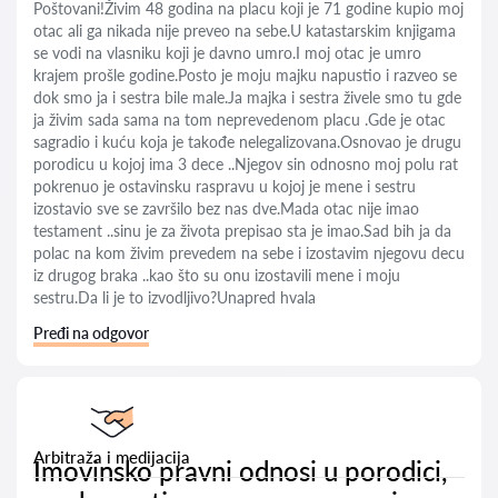
Poštovani!Živim 48 godina na placu koji je 71 godine kupio moj
otac ali ga nikada nije preveo na sebe.U katastarskim knjigama
se vodi na vlasniku koji je davno umro.I moj otac je umro
krajem prošle godine.Posto je moju majku napustio i razveo se
dok smo ja i sestra bile male.Ja majka i sestra živele smo tu gde
ja živim sada sama na tom neprevedenom placu .Gde je otac
sagradio i kuću koja je takođe nelegalizovana.Osnovao je drugu
porodicu u kojoj ima 3 dece ..Njegov sin odnosno moj polu rat
pokrenuo je ostavinsku raspravu u kojoj je mene i sestru
izostavio sve se završilo bez nas dve.Mada otac nije imao
testament ..sinu je za života prepisao sta je imao.Sad bih ja da
polac na kom živim prevedem na sebe i izostavim njegovu decu
iz drugog braka ..kao što su onu izostavili mene i moju
sestru.Da li je to izvodljivo?Unapred hvala
Pređi na odgovor
Arbitraža i medijacija
Imovinsko pravni odnosi u porodici,