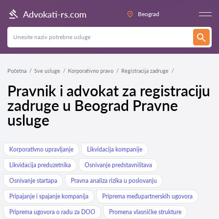
Advokati-rs.com
Beograd
Početna
Sve usluge
Korporativno pravo
Registracija zadruge
Pravnik i advokat za registraciju
zadruge u Beograd Pravne
usluge
Korporativno upravljanje
Likvidacija kompanije
Likvidacija preduzetnika
Osnivanje predstavništava
Osnivanje startapa
Pravna analiza rizika u poslovanju
Pripajanje i spajanje kompanija
Priprema međupartnerskih ugovora
Priprema ugovora o radu za DOO
Promena vlasničke strukture