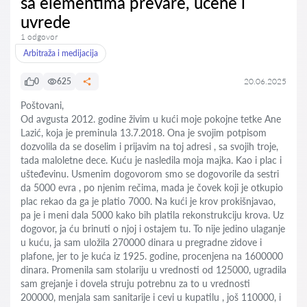
sa elementima prevare, ucene i
uvrede
1 odgovor
Arbitraža i medijacija
0
625
20.06.2025
Poštovani,
Od avgusta 2012. godine živim u kući moje pokojne tetke Ane
Lazić, koja je preminula 13.7.2018. Ona je svojim potpisom
dozvolila da se doselim i prijavim na toj adresi , sa svojih troje,
tada maloletne dece. Kuću je nasledila moja majka. Kao i plac i
ušteđevinu. Usmenim dogovorom smo se dogovorile da sestri
da 5000 evra , po njenim rečima, mada je čovek koji je otkupio
plac rekao da ga je platio 7000. Na kući je krov prokišnjavao,
pa je i meni dala 5000 kako bih platila rekonstrukciju krova. Uz
dogovor, ja ću brinuti o njoj i ostajem tu. To nije jedino ulaganje
u kuću, ja sam uložila 270000 dinara u pregradne zidove i
plafone, jer to je kuća iz 1925. godine, procenjena na 1600000
dinara. Promenila sam stolariju u vrednosti od 125000, ugradila
sam grejanje i dovela struju potrebnu za to u vrednosti
200000, menjala sam sanitarije i cevi u kupatilu , još 110000, i