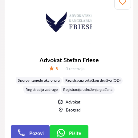
Advokat Stefan Friese
Recenzija:
5
0 recenzija
Ocena:
Sporovi između akcionara
Registracija ortačkog društva (OD)
Registracija zadruge
Registracija udruženja građana
Advokat
Beograd
Pozovi
Pišite
Pišite