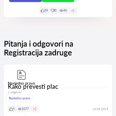
39
0
40
Pitanja i odgovori na
Registracija zadruge
Nasledno pravo
Kako prevesti plac
1 odgovor
Nasledno pravo
5
1077
13.05.2025