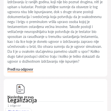
izdržavanju iz ranijih godina, koji nije bio poznat drugima, niti je
upisan u katastar. Postoje ozbiljne sumnje da obaveze iz tog
ugovora nisu bile ispunjavane, dok s druge strane postoji
dokumentacija i svedočenja koja potvrđuju da je svakodnevnu
negu i brigu o preminulom vršila upravo osoba kojoj je
testamentom ostavljena većina imovine. Takođe postoji i
veštačenje neuropsihijatra koje potvrđuje da je testator bio
sposoban za rasuđivanje u trenutku sastavljanja testamenta,
kao i da lice koje je donelo ugovor o izdržavanju zapravo nije
učestvovalo u brizi, što otvara sumnju da je ugovor simulovan.
Da li je u ovakvim slučajevima pametno ulaziti u spor? Koliko
dugo takvi postupci obično traju i koliko je teško dokazati da
ugovor o doživotnom izdržavanju nije ispunjen?
Pređi na odgovor
Nasledno pravo
Legalizacija
1 odgovor