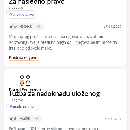
Za nasledno pravo
1 odgovor
Nasledno pravo
0
1468
19.04.2025
Moj suprug posle smrti oca ima ugovor o dozivotnom
izdrzavanju sve je presli na njega da li njegova sestra moze da
trazi deo od svoje majke.
Pređi na odgovor
Porodično pravo
Tužba za nadoknadu uloženog
1 odgovor
Porodično pravo
1
628
20.06.2025
Poštovani 2021 suprug sklapa ugovor sa majkom o