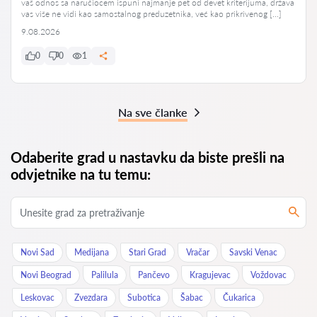
vaš odnos sa naručiocem ispuni najmanje pet od devet kriterijuma, država
vas više ne vidi kao samostalnog preduzetnika, već kao prikrivenog […]
9.08.2026
0
0
1
Na sve članke
Odaberite grad u nastavku da biste prešli na
odvjetnike na tu temu:
Novi Sad
Medijana
Stari Grad
Vračar
Savski Venac
Novi Beograd
Palilula
Pančevo
Kragujevac
Voždovac
Leskovac
Zvezdara
Subotica
Šabac
Čukarica