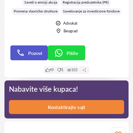
Saveti o emisiji akcija
Registracija preduzetnika (PR)
Promena vlasničke strukture
Savetovanje za investicione fondove
Advokat
Beograd
Pozovi
Pišite
Pišite
49
1
103
Nabavite više kupaca!
Kontaktirajte sajt