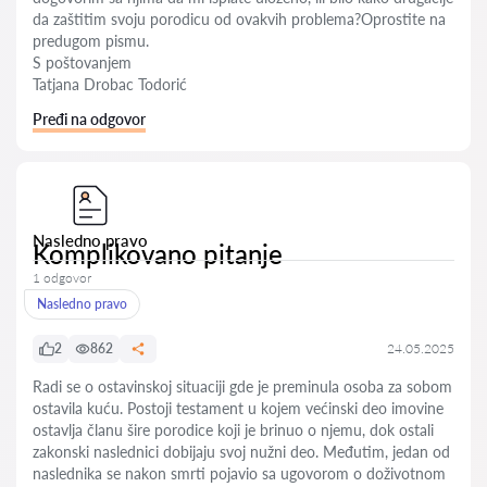
da zaštitim svoju porodicu od ovakvih problema?Oprostite na
predugom pismu.
S poštovanjem
Tatjana Drobac Todorić
Pređi na odgovor
Nasledno pravo
Komplikovano pitanje
1 odgovor
Nasledno pravo
2
862
24.05.2025
Radi se o ostavinskoj situaciji gde je preminula osoba za sobom
ostavila kuću. Postoji testament u kojem većinski deo imovine
ostavlja članu šire porodice koji je brinuo o njemu, dok ostali
zakonski naslednici dobijaju svoj nužni deo. Međutim, jedan od
naslednika se nakon smrti pojavio sa ugovorom o doživotnom