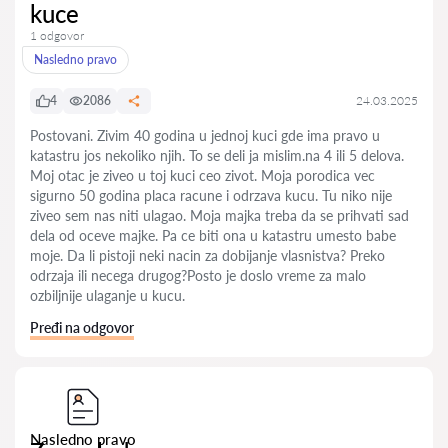
kuce
1 odgovor
Nasledno pravo
4
2086
24.03.2025
Postovani. Zivim 40 godina u jednoj kuci gde ima pravo u
katastru jos nekoliko njih. To se deli ja mislim.na 4 ili 5 delova.
Moj otac je ziveo u toj kuci ceo zivot. Moja porodica vec
sigurno 50 godina placa racune i odrzava kucu. Tu niko nije
ziveo sem nas niti ulagao. Moja majka treba da se prihvati sad
dela od oceve majke. Pa ce biti ona u katastru umesto babe
moje. Da li pistoji neki nacin za dobijanje vlasnistva? Preko
odrzaja ili necega drugog?Posto je doslo vreme za malo
ozbiljnije ulaganje u kucu.
Pređi na odgovor
Nasledno pravo