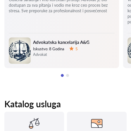
dostupan za sva pitanja i vodio me kroz ceo proces bez
o
stresa. Sve preporuke za profesionalnost i posvećenost
k
p
p
Advokatska kancelarija A&G
Iskustvo:
8 Godina
5
Ocena:
Advokat
Katalog usluga