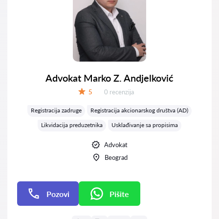
Advokat Marko Z. Andjelković
Recenzija:
5
0 recenzija
Ocena:
Registracija zadruge
Registracija akcionarskog društva (AD)
Likvidacija preduzetnika
Usklađivanje sa propisima
Advokat
Beograd
Pozovi
Pišite
Pišite