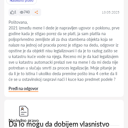
Nasledno pravo
1
740
13.05.2025
Poštovana,
2021 između mene I dede je napravljen ugovor o poklonu, prve
godine kada je stigao porez da se plati, ja sam platila na
poljoprivredno zemljiste ali za dva stambena objekta koja se
nalaze na jednoj od pracela porez je stigao na dedu, odgovor iz
opstine je da objekti nisu leglalizovani I da je to razlog zašto se
u katastru kuće vode na njega. Receno mi je da kad legalizujem
sve u katastru automacki prelazi sve na mene I da mi deda nije
potreban u slučaju smrti za proces legalizacije. Moje pitanje je
da li je to istina I ukoliko deda premine pošto ima 4 cerke da li
će se u ostavinskoj raspravi naći I kuce kao predmet podele ?
Pređi na odgovor
Nasledno pravo
Da lo mogu da dobijem vlasnistvo