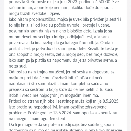
popravila štetu posle oluje u julu 2023. godine još 50000. Sve
račune imam, a one koje nemam , ukoliko dođe do spora ,
mogu tražiti svedoke i izjave.
Iako nisam problematična, majka je uvek bila privrženija sestri i
to nije krila, ali od kad su počele uvrede , pretnje i ucene,
posumnjala sam da nisam njeno biološko dete. Igrala je sa
mnom devet meseci igru intrige, odbijajući test, a ja sam
poverovala da ima razlog da ga kategorično odbija. Onda je
pristala. Test je potvrdio da sam njeno dete. Rezultate testa je
ona saopštila mojoj sestri, zetu, mojoj deci, bez moje dozvole,
iako sam ga ja platila uz napomenu da je za privatne svrhe, a
ne za sud.
Odnosi su nam trajno narušeni, jer mi sestra u dogovoru sa
majkom preti da će me \“razbaštiniti\“, ništa mi neće
nadoknaditi što sam uložila. imam kompletno sačuvanu
prepisku sa sestrom u kojoj kaže da će me iseliti, a tu kuću
izdati i vređa me najpogrdnijim mogućim imenima.
Pritisci od strane njih obe i sestrinog muža koji mi je 8.5.2025.
isto pretio su nepodnošljivi. Imam ozbiljne zdravstvene
probleme. Prošle godine 13.6.2024. sam operisala aneurizmu
na mozgu i imam ugrađen stent.
Da li je moguće da se putem medijacije, bez sudskog spora
dogovorim sa njima da mi isplate uloženo, ili bilo kako drugačije