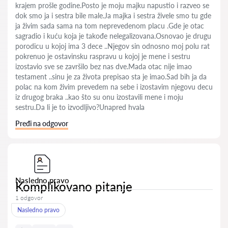
krajem prošle godine.Posto je moju majku napustio i razveo se
dok smo ja i sestra bile male.Ja majka i sestra živele smo tu gde
ja živim sada sama na tom neprevedenom placu .Gde je otac
sagradio i kuću koja je takođe nelegalizovana.Osnovao je drugu
porodicu u kojoj ima 3 dece ..Njegov sin odnosno moj polu rat
pokrenuo je ostavinsku raspravu u kojoj je mene i sestru
izostavio sve se završilo bez nas dve.Mada otac nije imao
testament ..sinu je za života prepisao sta je imao.Sad bih ja da
polac na kom živim prevedem na sebe i izostavim njegovu decu
iz drugog braka ..kao što su onu izostavili mene i moju
sestru.Da li je to izvodljivo?Unapred hvala
Pređi na odgovor
Nasledno pravo
Komplikovano pitanje
1 odgovor
Nasledno pravo