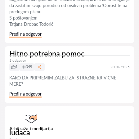
da zaštitim svoju porodicu od ovakvih problema?Oprostite na
predugom pismu.
S poštovanjem
Tatjana Drobac Todorić
Pređi na odgovor
Hitno potrebna pomoc
1 odgovor
1
349
20.06.2025
KAKO DA PRIPREMIM ZALBU ZA ISTRAZNE KRIVICNE
MERE?
Pređi na odgovor
Arbitraža i medijacija
ludaca