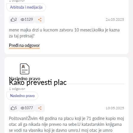
1 odgovor
Arbitraža i medijacija
2
1129
24.05.2025
mene majka drzi u kucnom zatvoru 10 meseci,kolika je kazna
za taj prelrsaj?
Pređi na odgovor
Nasledno pravo
Kako prevesti plac
1 odgovor
Nasledno pravo
5
1077
13.05.2025
Poštovani!Živim 48 godina na placu koji je 71 godine kupio moj
otac ali ga nikada nije preveo na sebe.U katastarskim knjigama
se vodi na vlasniku koji je davno umro.I moj otac je umro