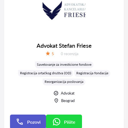
Advokat Stefan Friese
Recenzija:
5
0 recenzija
Ocena:
Savetovanje za investicione fondove
Registracija ortačkog društva (OD)
Registracija fondacije
Reorganizacija poslovanja
Advokat
Beograd
Pozovi
Pišite
Pišite