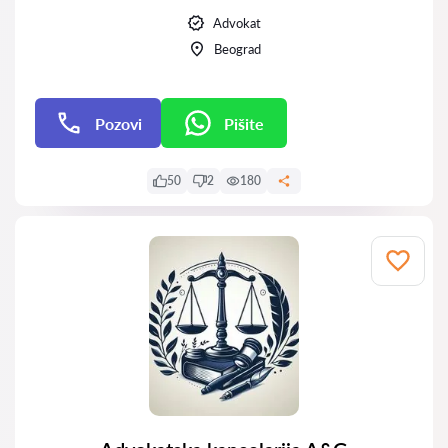
Advokat
Beograd
Pozovi
Pišite
Pišite
50
2
180