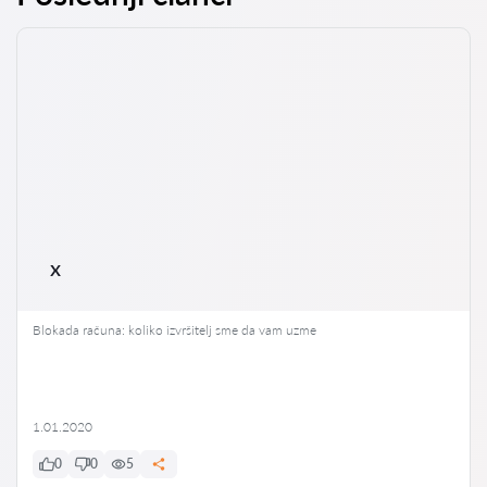
x
Blokada računa: koliko izvršitelj sme da vam uzme
1.01.2020
0
0
5