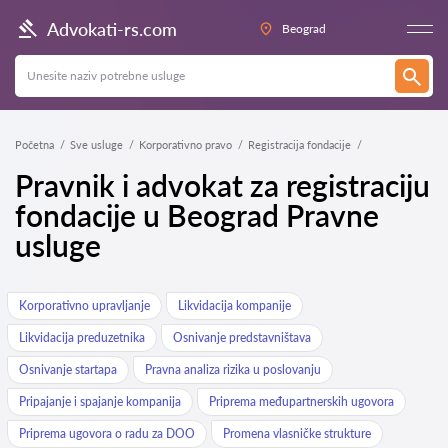
Advokati-rs.com
Beograd
Početna
Sve usluge
Korporativno pravo
Registracija fondacije
Pravnik i advokat za registraciju
fondacije u Beograd Pravne
usluge
Korporativno upravljanje
Likvidacija kompanije
Likvidacija preduzetnika
Osnivanje predstavništava
Osnivanje startapa
Pravna analiza rizika u poslovanju
Pripajanje i spajanje kompanija
Priprema međupartnerskih ugovora
Priprema ugovora o radu za DOO
Promena vlasničke strukture