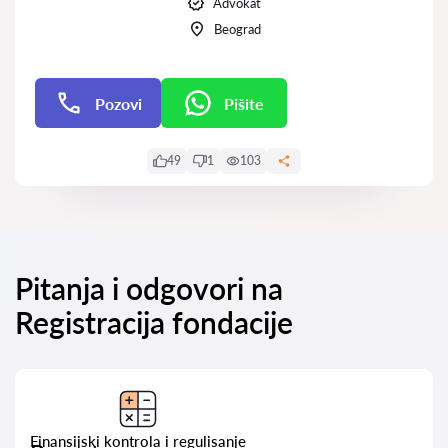
Advokat
Beograd
Pozovi
Pišite
Pišite
49
1
103
Pitanja i odgovori na
Registracija fondacije
Finansijski kontrola i regulisanje