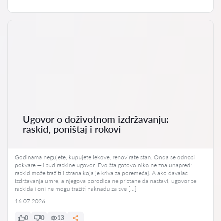
Ugovor o doživotnom izdržavanju:
raskid, poništaj i rokovi
Godinama negujete, kupujete lekove, renovirate stan. Onda se odnosi
pokvare — i sud raskine ugovor. Evo šta gotovo niko ne zna unapred:
raskid može tražiti i strana koja je kriva za poremećaj. A ako davalac
izdržavanja umre, a njegova porodica ne pristane da nastavi, ugovor se
raskida i oni ne mogu tražiti naknadu za sve […]
16.07.2026
0
0
13