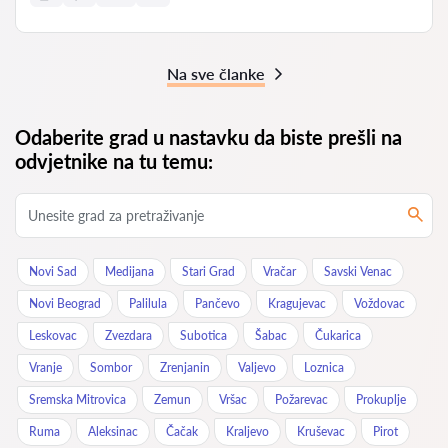
Na sve članke
Odaberite grad u nastavku da biste prešli na
odvjetnike na tu temu:
Novi Sad
Medijana
Stari Grad
Vračar
Savski Venac
Novi Beograd
Palilula
Pančevo
Kragujevac
Voždovac
Leskovac
Zvezdara
Subotica
Šabac
Čukarica
Vranje
Sombor
Zrenjanin
Valjevo
Loznica
Sremska Mitrovica
Zemun
Vršac
Požarevac
Prokuplje
Ruma
Aleksinac
Čačak
Kraljevo
Kruševac
Pirot