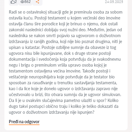
2
862
24.05.2025
Radi se o ostavinskoj situaciji gde je preminula osoba za sobom
ostavila kuću. Postoji testament u kojem većinski deo imovine
ostavlja članu šire porodice koji je brinuo o njemu, dok ostali
zakonski naslednici dobijaju svoj nužni deo. Međutim, jedan od
naslednika se nakon smrti pojavio sa ugovorom o doživotnom
izdržavanju iz ranijih godina, koji nije bio poznat drugima, niti je
upisan u katastar. Postoje ozbiljne sumnje da obaveze iz tog
ugovora nisu bile ispunjavane, dok s druge strane postoji
dokumentacija i svedočenja koja potvrđuju da je svakodnevnu
negu i brigu o preminulom vršila upravo osoba kojoj je
testamentom ostavljena većina imovine. Takođe postoji i
veštačenje neuropsihijatra koje potvrđuje da je testator bio
sposoban za rasuđivanje u trenutku sastavljanja testamenta,
kao i da lice koje je donelo ugovor o izdržavanju zapravo nije
učestvovalo u brizi, što otvara sumnju da je ugovor simulovan.
Da li je u ovakvim slučajevima pametno ulaziti u spor? Koliko
dugo takvi postupci obično traju i koliko je teško dokazati da
ugovor o doživotnom izdržavanju nije ispunjen?
Pređi na odgovor