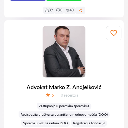
39
0
40
Advokat Marko Z. Andjelković
Recenzija:
5
0 recenzija
Ocena:
Zastupanje u poreskim sporovima
Registracija društva sa ograničenom odgovornošću (DOO)
Sporovi u vezi sa radom DOO
Registracija fondacije