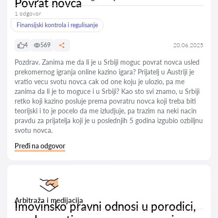
Povrat novca
1 odgovor
Finansijski kontrola i regulisanje
4
569
20.06.2025
Pozdrav. Zanima me da li je u Srbiji moguc povrat novca usled
prekomernog igranja online kazino igara? Prijatelj u Austriji je
vratio vecu svotu novca cak od one koju je ulozio, pa me
zanima da li je to moguce i u Srbiji? Kao sto svi znamo, u Srbiji
retko koji kazino posluje prema povratru novca koji treba biti
teorijski i to je pocelo da me izludjuje, pa trazim na neki nacin
pravdu za prijatelja koji je u poslednjih 5 godina izgubio ozbiljnu
svotu novca.
Pređi na odgovor
Arbitraža i medijacija
Imovinsko pravni odnosi u porodici,