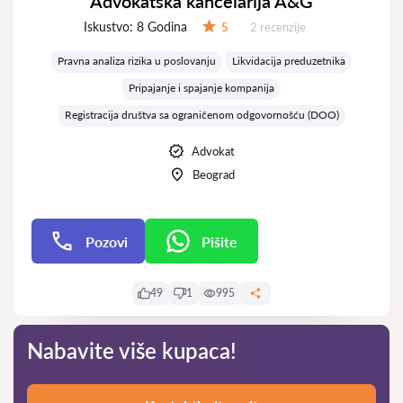
Advokatska kancelarija A&G
Iskustvo:
8 Godina
Recenzija:
5
2 recenzije
Ocena:
Pravna analiza rizika u poslovanju
Likvidacija preduzetnika
Pripajanje i spajanje kompanija
Registracija društva sa ograničenom odgovornošću (DOO)
Advokat
Beograd
Pozovi
Pišite
Pišite
49
1
995
Nabavite više kupaca!