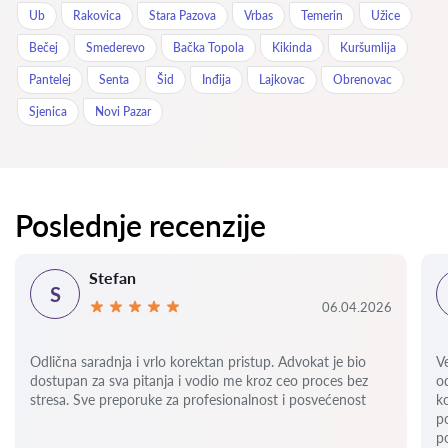
Ub
Rakovica
Stara Pazova
Vrbas
Temerin
Užice
Bečej
Smederevo
Bačka Topola
Kikinda
Kuršumlija
Pantelej
Senta
Šid
Inđija
Lajkovac
Obrenovac
Sjenica
Novi Pazar
Poslednje recenzije
Stefan
S
06.04.2026
Odlična saradnja i vrlo korektan pristup. Advokat je bio
V
dostupan za sva pitanja i vodio me kroz ceo proces bez
o
stresa. Sve preporuke za profesionalnost i posvećenost
k
p
p