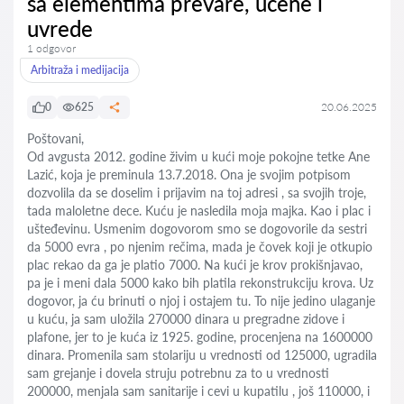
sa elementima prevare, ucene i
uvrede
1 odgovor
Arbitraža i medijacija
0
625
20.06.2025
Poštovani,
Od avgusta 2012. godine živim u kući moje pokojne tetke Ane
Lazić, koja je preminula 13.7.2018. Ona je svojim potpisom
dozvolila da se doselim i prijavim na toj adresi , sa svojih troje,
tada maloletne dece. Kuću je nasledila moja majka. Kao i plac i
ušteđevinu. Usmenim dogovorom smo se dogovorile da sestri
da 5000 evra , po njenim rečima, mada je čovek koji je otkupio
plac rekao da ga je platio 7000. Na kući je krov prokišnjavao,
pa je i meni dala 5000 kako bih platila rekonstrukciju krova. Uz
dogovor, ja ću brinuti o njoj i ostajem tu. To nije jedino ulaganje
u kuću, ja sam uložila 270000 dinara u pregradne zidove i
plafone, jer to je kuća iz 1925. godine, procenjena na 1600000
dinara. Promenila sam stolariju u vrednosti od 125000, ugradila
sam grejanje i dovela struju potrebnu za to u vrednosti
200000, menjala sam sanitarije i cevi u kupatilu , još 110000, i