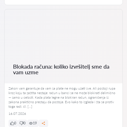
Blokada računa: koliko izvršitelj sme da
vam uzme
Zakon vam garantuje da vam sa plate ne mogu uzeti sve. Ali postoji rupa
kroz koju ta zaštita nestaje: račun u banci se ne može blokirati delimično
— samo u celosti. Kada plata legne na blokiran račun, ograničenja iz
zakona praktično prestaju da postoje. Evo kako to izgleda i šta se protiv
toga radi. čl. […]
16.07.2026
0
0
19