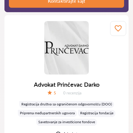
Kontaktirajte sajt
Advokat Prinčevac Darko
Recenzija:
5
0 recenzija
Ocena:
Registracija društva sa ograničenom odgovornošću (DOO)
Priprema međupartnerskih ugovora
Registracija fondacije
Savetovanje za investicione fondove