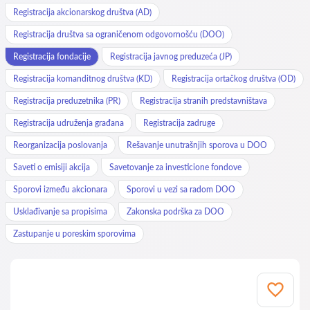
Registracija akcionarskog društva (AD)
Registracija društva sa ograničenom odgovornošću (DOO)
Registracija fondacije
Registracija javnog preduzeća (JP)
Registracija komanditnog društva (KD)
Registracija ortačkog društva (OD)
Registracija preduzetnika (PR)
Registracija stranih predstavništava
Registracija udruženja građana
Registracija zadruge
Reorganizacija poslovanja
Rešavanje unutrašnjih sporova u DOO
Saveti o emisiji akcija
Savetovanje za investicione fondove
Sporovi između akcionara
Sporovi u vezi sa radom DOO
Usklađivanje sa propisima
Zakonska podrška za DOO
Zastupanje u poreskim sporovima