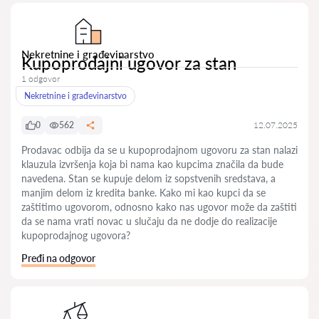
Nekretnine i građevinarstvo
Kupoprodajni ugovor za stan
1 odgovor
Nekretnine i građevinarstvo
0
562
12.07.2025
Prodavac odbija da se u kupoprodajnom ugovoru za stan nalazi
klauzula izvršenja koja bi nama kao kupcima značila da bude
navedena. Stan se kupuje delom iz sopstvenih sredstava, a
manjim delom iz kredita banke. Kako mi kao kupci da se
zaštitimo ugovorom, odnosno kako nas ugovor može da zaštiti
da se nama vrati novac u slučaju da ne dodje do realizacije
kupoprodajnog ugovora?
Pređi na odgovor