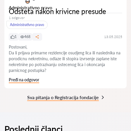
Administrativno pravo
Odsteta nakon krivicne presude
1 odgovor
Administrativno pravo
1
468
13.05.2025
Postovani,
Da li prijava primarne rezidencije osudjeng lica ili naslednika na
porodicnu nekretninu, odlaze ili stopira izvrsenje zaplane iste
nekretnine po potrazivanju ostecenog lica i okoncanja
parnicnog postupka?
Pređi na odgovor
Sva pitanja o Registracija fondacije
Poslednji članci