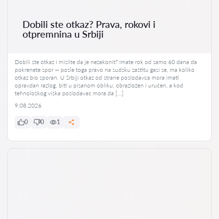
Dobili ste otkaz? Prava, rokovi i
otpremnina u Srbiji
Dobili ste otkaz i mislite da je nezakonit? Imate rok od samo 60 dana da
pokrenete spor — posle toga pravo na sudsku zaštitu gasi se, ma koliko
otkaz bio sporan. U Srbiji otkaz od strane poslodavca mora imati
opravdan razlog, biti u pisanom obliku, obrazložen i uručen, a kod
tehnološkog viška poslodavac mora da […]
9.08.2026
0
0
1