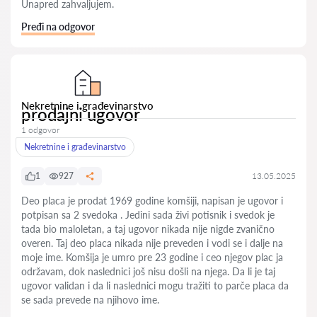
Unapred zahvaljujem.
Pređi na odgovor
Nekretnine i građevinarstvo
prodajni ugovor
1 odgovor
Nekretnine i građevinarstvo
1
927
13.05.2025
Deo placa je prodat 1969 godine komšiji, napisan je ugovor i
potpisan sa 2 svedoka . Jedini sada živi potisnik i svedok je
tada bio maloletan, a taj ugovor nikada nije nigde zvanično
overen. Taj deo placa nikada nije preveden i vodi se i dalje na
moje ime. Komšija je umro pre 23 godine i ceo njegov plac ja
održavam, dok naslednici još nisu došli na njega. Da li je taj
ugovor validan i da li naslednici mogu tražiti to parče placa da
se sada prevede na njihovo ime.