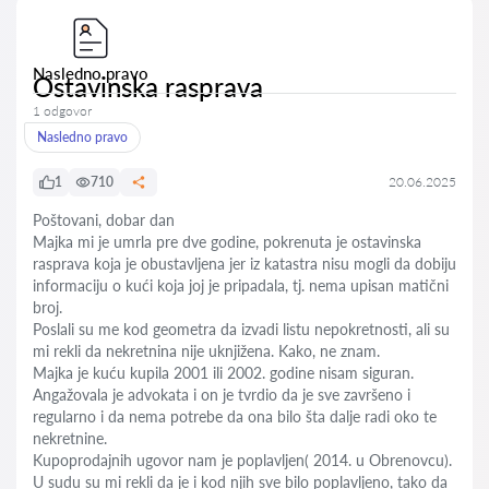
Nasledno pravo
Ostavinska rasprava
1 odgovor
Nasledno pravo
1
710
20.06.2025
Poštovani, dobar dan
Majka mi je umrla pre dve godine, pokrenuta je ostavinska
rasprava koja je obustavljena jer iz katastra nisu mogli da dobiju
informaciju o kući koja joj je pripadala, tj. nema upisan matični
broj.
Poslali su me kod geometra da izvadi listu nepokretnosti, ali su
mi rekli da nekretnina nije uknjižena. Kako, ne znam.
Majka je kuću kupila 2001 ili 2002. godine nisam siguran.
Angažovala je advokata i on je tvrdio da je sve završeno i
regularno i da nema potrebe da ona bilo šta dalje radi oko te
nekretnine.
Kupoprodajnih ugovor nam je poplavljen( 2014. u Obrenovcu).
U sudu su mi rekli da je i kod njih sve bilo poplavljeno, tako da