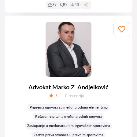
39
0
40
Advokat Marko Z. Andjelković
Recenzija:
5
0 recenzija
Ocena:
Priprema ugovora sa međunarodnim elementima
Rešavanje pitanja međunarodnih ugovora
Zastupanje u međunarodnim trgovačkim sporovima
Zaštita prava stranaca u pravnim sporovima