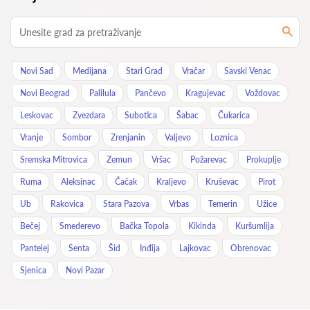
Novi Sad
Medijana
Stari Grad
Vračar
Savski Venac
Novi Beograd
Palilula
Pančevo
Kragujevac
Voždovac
Leskovac
Zvezdara
Subotica
Šabac
Čukarica
Vranje
Sombor
Zrenjanin
Valjevo
Loznica
Sremska Mitrovica
Zemun
Vršac
Požarevac
Prokuplje
Ruma
Aleksinac
Čačak
Kraljevo
Kruševac
Pirot
Ub
Rakovica
Stara Pazova
Vrbas
Temerin
Užice
Bečej
Smederevo
Bačka Topola
Kikinda
Kuršumlija
Pantelej
Senta
Šid
Inđija
Lajkovac
Obrenovac
Sjenica
Novi Pazar