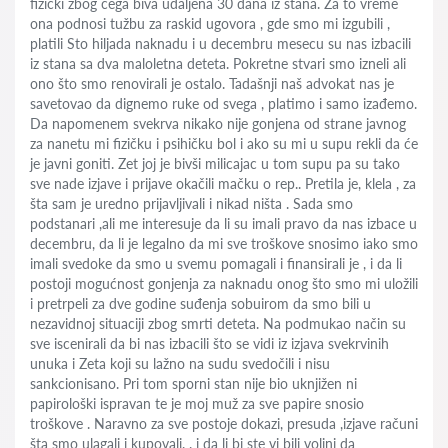
fizički zbog čega biva udaljena 30 dana iz stana. Za to vreme
ona podnosi tužbu za raskid ugovora , gde smo mi izgubili ,
platili Sto hiljada naknadu i u decembru mesecu su nas izbacili
iz stana sa dva maloletna deteta. Pokretne stvari smo izneli ali
ono što smo renovirali je ostalo. Tadašnji naš advokat nas je
savetovao da dignemo ruke od svega , platimo i samo izađemo.
Da napomenem svekrva nikako nije gonjena od strane javnog
za nanetu mi fizičku i psihičku bol i ako su mi u supu rekli da će
je javni goniti. Zet joj je bivši milicajac u tom supu pa su tako
sve nade izjave i prijave okačili mačku o rep.. Pretila je, klela , za
šta sam je uredno prijavljivali i nikad ništa . Sada smo
podstanari ,ali me interesuje da li su imali pravo da nas izbace u
decembru, da li je legalno da mi sve troškove snosimo iako smo
imali svedoke da smo u svemu pomagali i finansirali je , i da li
postoji mogućnost gonjenja za naknadu onog što smo mi uložili
i pretrpeli za dve godine suđenja sobuirom da smo bili u
nezavidnoj situaciji zbog smrti deteta. Na podmukao način su
sve iscenirali da bi nas izbacili što se vidi iz izjava svekrvinih
unuka i Zeta koji su lažno na sudu svedočili i nisu
sankcionisano. Pri tom sporni stan nije bio uknjižen ni
papirološki ispravan te je moj muž za sve papire snosio
troškove . Naravno za sve postoje dokazi, presuda ,izjave računi
šta smo ulagali i kupovali. . i da li bi ste vi bili voljni da