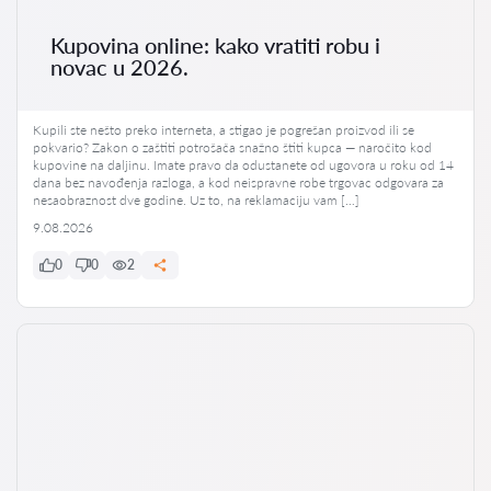
Kupovina online: kako vratiti robu i
novac u 2026.
Kupili ste nešto preko interneta, a stigao je pogrešan proizvod ili se
pokvario? Zakon o zaštiti potrošača snažno štiti kupca — naročito kod
kupovine na daljinu. Imate pravo da odustanete od ugovora u roku od 14
dana bez navođenja razloga, a kod neispravne robe trgovac odgovara za
nesaobraznost dve godine. Uz to, na reklamaciju vam […]
9.08.2026
0
0
2