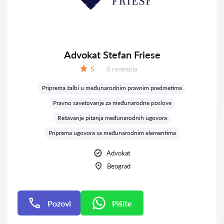
Advokat Stefan Friese
Recenzija:
5
0 recenzija
Ocena:
Priprema žalbi u međunarodnim pravnim predmetima
Pravno savetovanje za međunarodne poslove
Rešavanje pitanja međunarodnih ugovora
Priprema ugovora sa međunarodnim elementima
Advokat
Beograd
Pozovi
Pišite
Pišite