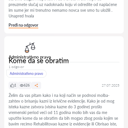
preuzmete slučaj uz nadoknadu koju vi odredite od naplaćene
im sume jer mi trenutno nemamo novca sve smo tu uložili .
Unapred hvala
Pređi na odgovor
Administrativno pravo
Kome da se obratim
1 odgovor
Administrativno pravo
1
626
27.07.2025
Želim da vas pitam kako i na koji način se podnosi molba-
zahtev o brisanju kazni iz krivične evidencije. Kako je od mog
isteka kazne zatvora (visina kazne do 3 godine) prošlo
vremenski period veći od 11 godina molio bih vas da me
uputite kome da se obratim da bih mogao zbog posla kojim se
bavim recimo Rehabilitovao kazne iz evidencije ili Obrisao iste,