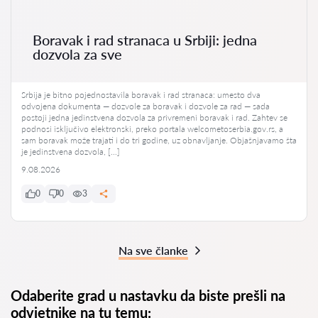
Boravak i rad stranaca u Srbiji: jedna
dozvola za sve
Srbija je bitno pojednostavila boravak i rad stranaca: umesto dva
odvojena dokumenta — dozvole za boravak i dozvole za rad — sada
postoji jedna jedinstvena dozvola za privremeni boravak i rad. Zahtev se
podnosi isključivo elektronski, preko portala welcometoserbia.gov.rs, a
sam boravak može trajati i do tri godine, uz obnavljanje. Objašnjavamo šta
je jedinstvena dozvola, […]
9.08.2026
0
0
3
Na sve članke
Odaberite grad u nastavku da biste prešli na
odvjetnike na tu temu: