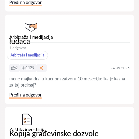
Pređi na odgovor
Arbitraža i medijacija
ludaca
1 odgovor
Arbitraža i medijacija
2
1129
24.05.2025
mene majka drzi u kucnom zatvoru 10 meseci,kolika je kazna
za taj prelrsaj?
Pređi na odgovor
Zaštita investicija
Kopija građevinske dozvole