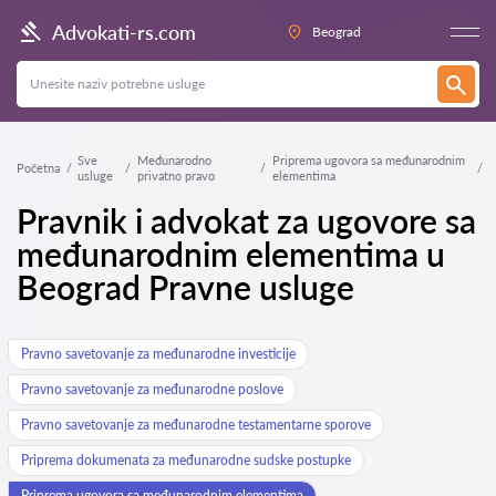
Advokati-rs.com
Beograd
Sve
Međunarodno
Priprema ugovora sa međunarodnim
Početna
usluge
privatno pravo
elementima
Pravnik i advokat za ugovore sa
međunarodnim elementima u
Beograd Pravne usluge
Pravno savetovanje za međunarodne investicije
Pravno savetovanje za međunarodne poslove
Pravno savetovanje za međunarodne testamentarne sporove
Priprema dokumenata za međunarodne sudske postupke
Priprema ugovora sa međunarodnim elementima