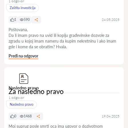
1 odgovor
Zaštita investicija
1
590
24.05.2025
Poštovana,
Da li imam pravo na uvid ili kopiju građevinske dozvole za
zgradu u kojoj imam nameru da kupim nekretninu i ako imam
gde i kome da se obratim? Hvala.
Pređi na odgovor
Nasledno pravo
Za nasledno pravo
1 odgovor
Nasledno pravo
0
1468
19.04.2025
Moj suprug posle smrti oca ima ugovor o dozivotnom