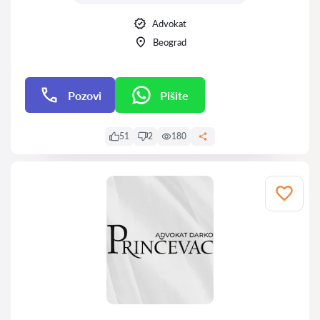
Advokat
Beograd
Pozovi
Pišite
Pišite
51
2
180