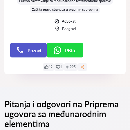
Pravno savetovanje za međunarodne testamentarne sporove
Zaštita prava stranaca u pravnim sporovima
Advokat
Beograd
Pozovi
Pišite
Pišite
49
1
995
Pitanja i odgovori na Priprema
ugovora sa međunarodnim
elementima