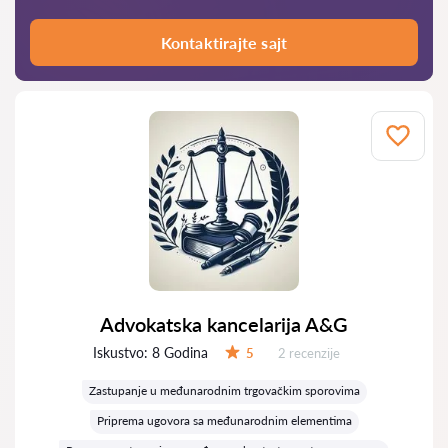
Kontaktirajte sajt
Advokatska kancelarija A&G
Iskustvo:
8 Godina
Recenzija:
5
2 recenzije
Ocena:
Zastupanje u međunarodnim trgovačkim sporovima
Priprema ugovora sa međunarodnim elementima