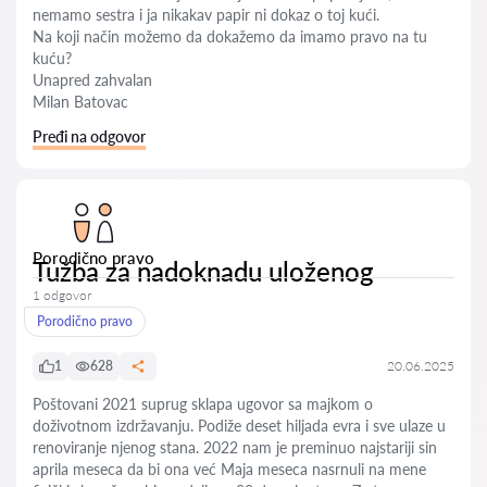
nemamo sestra i ja nikakav papir ni dokaz o toj kući.
Na koji način možemo da dokažemo da imamo pravo na tu
kuću?
Unapred zahvalan
Milan Batovac
Pređi na odgovor
Porodično pravo
Tužba za nadoknadu uloženog
1 odgovor
Porodično pravo
1
628
20.06.2025
Poštovani 2021 suprug sklapa ugovor sa majkom o
doživotnom izdržavanju. Podiže deset hiljada evra i sve ulaze u
renoviranje njenog stana. 2022 nam je preminuo najstariji sin
aprila meseca da bi ona već Maja meseca nasrnuli na mene