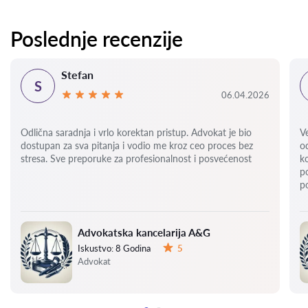
Poslednje recenzije
Stefan
S
06.04.2026
Odlična saradnja i vrlo korektan pristup. Advokat je bio
V
dostupan za sva pitanja i vodio me kroz ceo proces bez
o
stresa. Sve preporuke za profesionalnost i posvećenost
k
p
p
Advokatska kancelarija A&G
Iskustvo:
8 Godina
5
Ocena:
Advokat