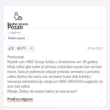
Radno pravo
Posao
1 odgovor
Radno pravo
0
374
20.06.2025
Postovanje
Radnik sam HBIS Group Serbia u Smederevu već 28 godina.
Moja celina gde radim je Ishrana a obavljam posao kao serviser
hrane. Sada je pokrenuto pitanje prelaska servisera u privatnu
celinu Kontra biz samo nas servisera hrane dok kuhinja i
tamosnja administracija ostaje pri HBIS GROUP.Da naglasim mi
smo ista celina.
Pitanje. Želimo da znamo kakvo je nase pravo?
Pređi na odgovor