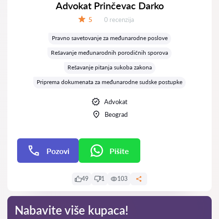
Advokat Prinčevac Darko
Recenzija:
5
0 recenzija
Ocena:
Pravno savetovanje za međunarodne poslove
Rešavanje međunarodnih porodičnih sporova
Rešavanje pitanja sukoba zakona
Priprema dokumenata za međunarodne sudske postupke
Advokat
Beograd
Pozovi
Pišite
Pišite
49
1
103
Nabavite više kupaca!