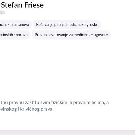
Stefan Friese
a:
ija
icinskih ustanova
Rešavanje pitanja medicinske greške
icinskih sporova
Pravno savetovanje za medicinske ugovore
nu pravnu zaštitu svim fizičkim ili pravnim licima, a
vinskog i krivičnog prava.