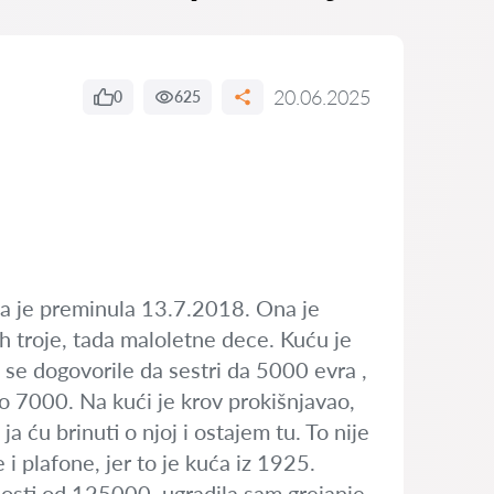
20.06.2025
0
625
ja je preminula 13.7.2018. Ona je
ih troje, tada maloletne dece. Kuću je
se dogovorile da sestri da 5000 evra ,
io 7000. Na kući je krov prokišnjavao,
a ću brinuti o njoj i ostajem tu. To nije
i plafone, jer to je kuća iz 1925.
osti od 125000, ugradila sam grejanje