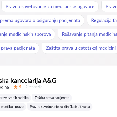
Pravno savetovanje za medicinske ugovore
Pravo
iprema ugovora o osiguranju pacijenata
Regulacija f
anje medicinskih sporova
Rešavanje pitanja medicin
 prava pacijenata
Zaštita prava u estetskoj medicini
ka kancelarija A&G
odina
Recenzija:
5
2 recenzije
Ocena:
zdravstvenih radnika
Zaštita prava pacijenata
 bioetiku i pravo
Pravno savetovanje za klinička ispitivanja