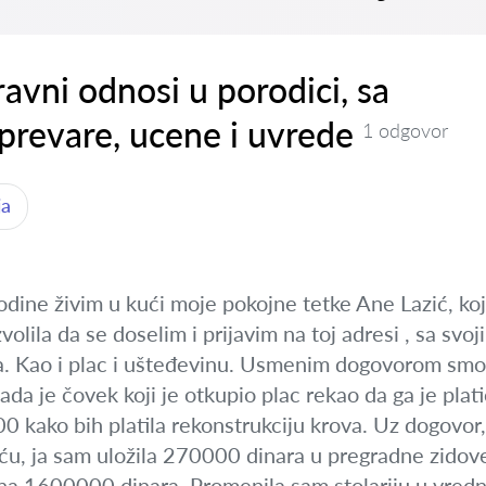
avni odnosi u porodici, sa
prevare, ucene i uvrede
1 odgovor
ja
dine živim u kući moje pokojne tetke Ane Lazić, ko
olila da se doselim i prijavim na toj adresi , sa svoj
a. Kao i plac i ušteđevinu. Usmenim dogovorom smo 
da je čovek koji je otkupio plac rekao da ga je plat
0 kako bih platila rekonstrukciju krova. Uz dogovor, j
ću, ja sam uložila 270000 dinara u pregradne zidove 
na 1600000 dinara. Promenila sam stolariju u vredn