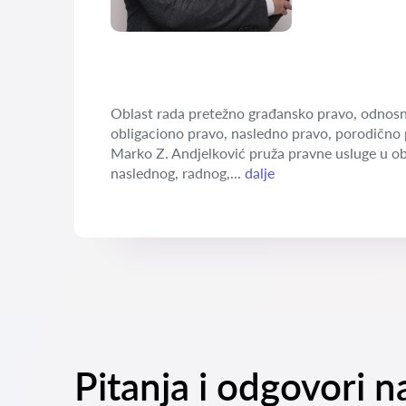
Oblast rada pretežno građansko pravo, odnosn
obligaciono pravo, nasledno pravo, porodično 
Marko Z. Andjelković pruža pravne usluge u o
naslednog, radnog,...
dalje
Pitanja i odgovori n