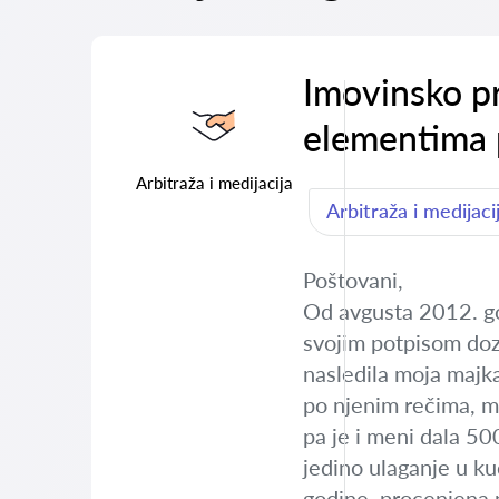
Imovinsko pr
elementima 
Arbitraža i medijacija
Arbitraža i medijaci
Poštovani,
Od avgusta 2012. go
svojim potpisom dozv
nasledila moja majk
po njenim rečima, ma
pa je i meni dala 500
jedino ulaganje u ku
godine, procenjena 