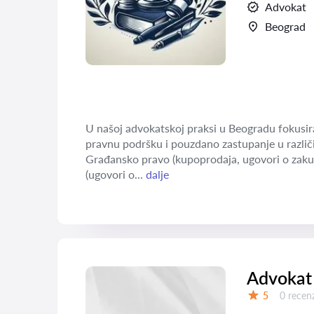
Advokat
Beograd
U našoj advokatskoj praksi u Beogradu fokusira
pravnu podršku i pouzdano zastupanje u različi
Građansko pravo (kupoprodaja, ugovori o zaku
(ugovori o...
dalje
Advokat
Recenzij
5
0 recenz
Ocena: