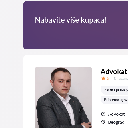
Nabavite više kupaca!
Advokat 
Recenzij
5
0 recenz
Ocena:
Zaštita prava p
Priprema ugovo
Advokat
Beograd