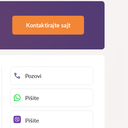
Kontaktirajte sajt
Pozovi
Pišite
Pišite