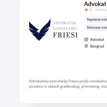
Advokat 
Recenzij
5
0 recenz
Ocena:
Regulacija med
Rešavanje med
Advokat
Beograd
Advokatska kancelarija Friese pruža sveobuhvat
posebno iz oblasti građanskog, privrednog, imo