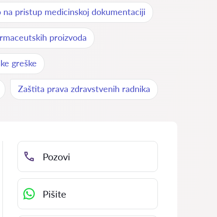
 na pristup medicinskoj dokumentaciji
armaceutskih proizvoda
ske greške
Zaštita prava zdravstvenih radnika
Pozovi
Pišite