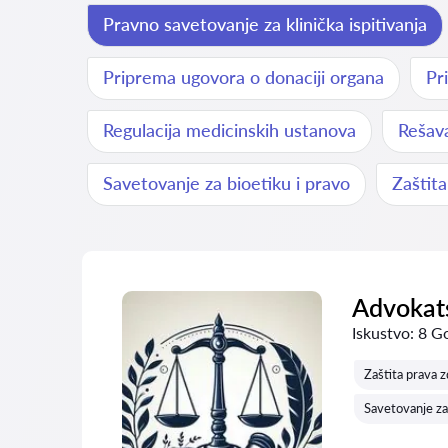
Pravno savetovanje za klinička ispitivanja
Priprema ugovora o donaciji organa
Pr
Regulacija medicinskih ustanova
Rešav
Savetovanje za bioetiku i pravo
Zaštita
Advokats
Iskustvo:
8 G
Zaštita prava 
Savetovanje za