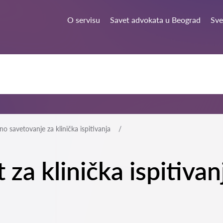
O servisu
Savet advokata u Beograd
Sve
no savetovanje za klinička ispitivanja
 za klinička ispitiva