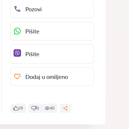
Pozovi
Pišite
Pišite
Dodaj u omiljeno
39
0
40