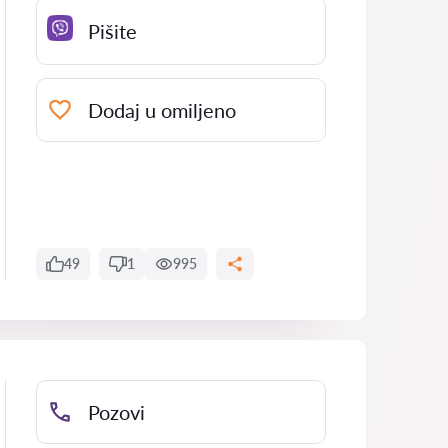
Pišite
Dodaj u omiljeno
49
1
995
Pozovi