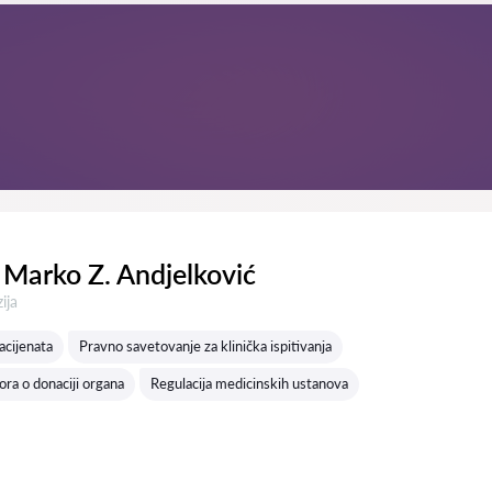
Marko Z. Andjelković
a:
ija
acijenata
Pravno savetovanje za klinička ispitivanja
ra o donaciji organa
Regulacija medicinskih ustanova