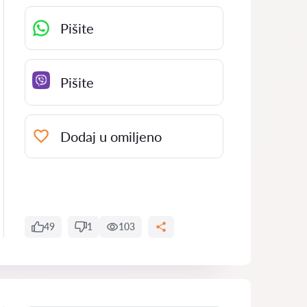
Pišite
Pišite
Dodaj u omiljeno
49
1
103