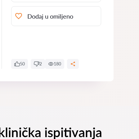
Dodaj u omiljeno
50
2
180
linička ispitivanja