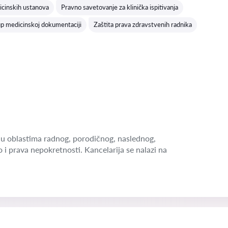
icinskih ustanova
Pravno savetovanje za klinička ispitivanja
up medicinskoj dokumentaciji
Zaštita prava zdravstvenih radnika
u oblastima radnog, porodičnog, naslednog,
o i prava nepokretnosti. Kancelarija se nalazi na