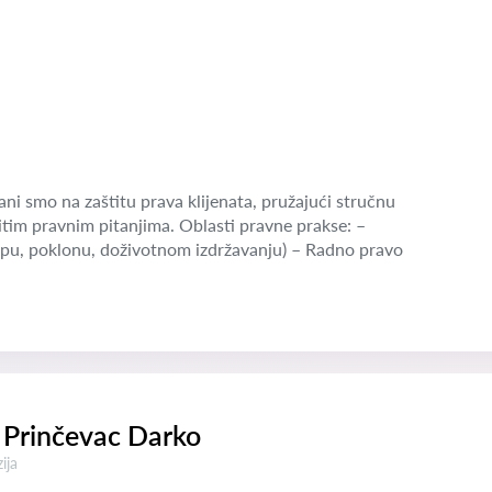
ni smo na zaštitu prava klijenata, pružajući stručnu
tim pravnim pitanjima. Oblasti pravne prakse: –
pu, poklonu, doživotnom izdržavanju) – Radno pravo
 Prinčevac Darko
a:
ija