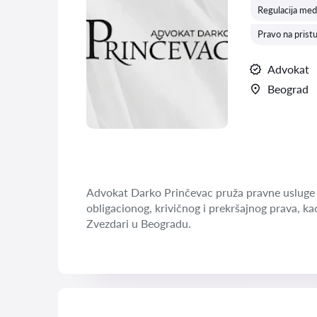
Regulacija med
Pravo na prist
Advokat
Beograd
Advokat Darko Prinčevac pruža pravne usluge 
obligacionog, krivičnog i prekršajnog prava, ka
Zvezdari u Beogradu.