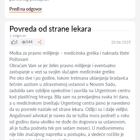
Pređi na odgovor
Povreda od strane lekara
1 odgovor
1
544
20.06.2025
Molba za pravno mišljenje – medicinska greška i naknada štete
Poštovani
Obraćam Vam se jer želim pravno mišljenje i eventualno
zastupanje u vezi sa svojim slučajem medicinske greške.
Pre oko dve i po godine, tokom tretmana uklanjanja bradavica
tečnim azotom u zdravstvenoj ustanovi u Novom Sadu,
zadobila sam ozbiljne opekotine i završila na Urgentnom centru
kod plastičnog hirurga. Bila sam na previjanjima svaka tri dana,
a u medicinskom izveštaju Urgentnog centra jasno je navedeno
da su povrede nastale od strane lekara. Ožiljci su i dalje vidljivi.
Angažovani advokat je naveo da se tužba mora podneti u roku
od godinu dana ukoliko ne dođe do dogovora sa ustanovom,
ali je tužba podneta tek pre sedam meseci. U međuvremenu
nije bilo značajnog napretka u postupku, a sledeće ročište je