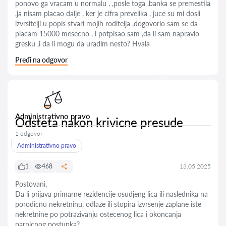
ponovo ga vracam u normalu , ,posle toga ,banka se premestila
,ja nisam placao dalje , ker je cifra prevelika , juce su mi dosli
izvrsitelji u popis stvari mojih roditelja ,dogovorio sam se da
placam 15000 mesecno , i potpisao sam ,da li sam napravio
gresku ,i da li mogu da uradim nesto? Hvala
Pređi na odgovor
Administrativno pravo
Odsteta nakon krivicne presude
1 odgovor
Administrativno pravo
1
468
13.05.2025
Postovani,
Da li prijava primarne rezidencije osudjeng lica ili naslednika na
porodicnu nekretninu, odlaze ili stopira izvrsenje zaplane iste
nekretnine po potrazivanju ostecenog lica i okoncanja
parnicnog postupka?