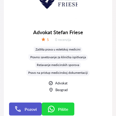
Advokat Stefan Friese
Recenzija:
5
0 recenzija
Ocena:
Zaštita prava u estetskoj medicini
Pravno savetovanje za klinička ispitivanja
Rešavanje medicinskih sporova
Pravo na pristup medicinskoj dokumentaciji
Advokat
Beograd
Pozovi
Pišite
Pišite