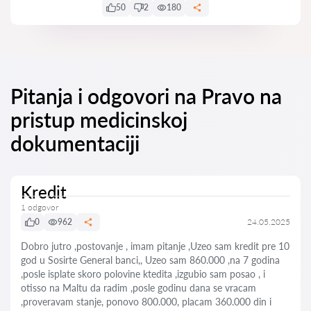
50
2
180
Pitanja i odgovori na Pravo na
pristup medicinskoj
dokumentaciji
Kredit
1 odgovor
0
962
24.05.2025
Dobro jutro ,postovanje , imam pitanje ,Uzeo sam kredit pre 10
god u Sosirte General banci,, Uzeo sam 860.000 ,na 7 godina
,posle isplate skoro polovine ktedita ,izgubio sam posao , i
otisso na Maltu da radim ,posle godinu dana se vracam
,proveravam stanje, ponovo 800.000, placam 360.000 din i