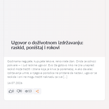
Ugovor o doživotnom izdržavanju:
raskid, poništaj i rokovi
Godinama negujete, kupujete lekove, renovirate stan. Onda se odnosi
pokvare — i sud raskine ugovor. Evo šta gotovo niko ne zna unapred:
raskid može tražiti i strana koja je kriva za poremećaj. A ako davalac
izdržavanja umre, a njegova porodica ne pristane da nastavi, ugovor se
raskida i oni ne mogu tražiti naknadu za sve […]
16.07.2026
0
0
13