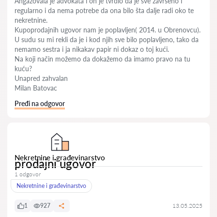
Angažovala je advokata i on je tvrdio da je sve završeno i
regularno i da nema potrebe da ona bilo šta dalje radi oko te
nekretnine.
Kupoprodajnih ugovor nam je poplavljen( 2014. u Obrenovcu).
U sudu su mi rekli da je i kod njih sve bilo poplavljeno, tako da
nemamo sestra i ja nikakav papir ni dokaz o toj kući.
Na koji način možemo da dokažemo da imamo pravo na tu
kuću?
Unapred zahvalan
Milan Batovac
Pređi na odgovor
Nekretnine i građevinarstvo
prodajni ugovor
1 odgovor
Nekretnine i građevinarstvo
1
927
13.05.2025