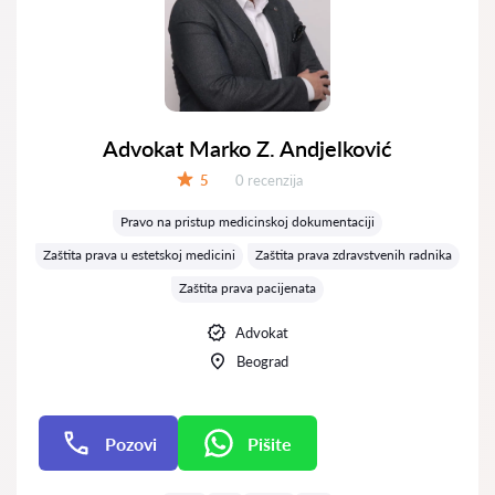
Advokat Marko Z. Andjelković
Recenzija:
5
0 recenzija
Ocena:
Pravo na pristup medicinskoj dokumentaciji
Zaštita prava u estetskoj medicini
Zaštita prava zdravstvenih radnika
Zaštita prava pacijenata
Advokat
Beograd
Pozovi
Pišite
Pišite