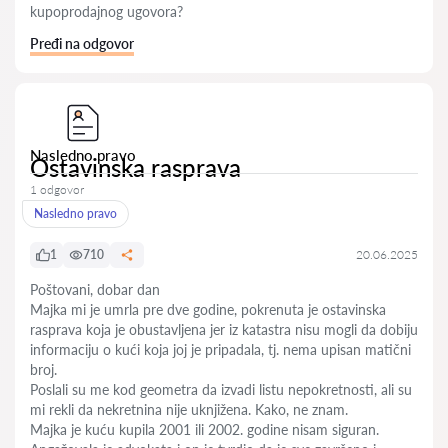
kupoprodajnog ugovora?
Pređi na odgovor
Nasledno pravo
Ostavinska rasprava
1 odgovor
Nasledno pravo
1
710
20.06.2025
Poštovani, dobar dan
Majka mi je umrla pre dve godine, pokrenuta je ostavinska
rasprava koja je obustavljena jer iz katastra nisu mogli da dobiju
informaciju o kući koja joj je pripadala, tj. nema upisan matični
broj.
Poslali su me kod geometra da izvadi listu nepokretnosti, ali su
mi rekli da nekretnina nije uknjižena. Kako, ne znam.
Majka je kuću kupila 2001 ili 2002. godine nisam siguran.