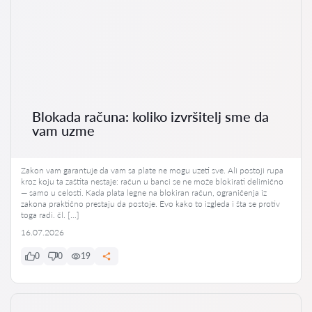
Blokada računa: koliko izvršitelj sme da
vam uzme
Zakon vam garantuje da vam sa plate ne mogu uzeti sve. Ali postoji rupa
kroz koju ta zaštita nestaje: račun u banci se ne može blokirati delimično
— samo u celosti. Kada plata legne na blokiran račun, ograničenja iz
zakona praktično prestaju da postoje. Evo kako to izgleda i šta se protiv
toga radi. čl. […]
16.07.2026
0
0
19