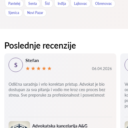
Pantelej
Senta
Šid
Inđija
Lajkovac
Obrenovac
Sjenica
Novi Pazar
Poslednje recenzije
Stefan
S
06.04.2026
Odlična saradnja i vrlo korektan pristup. Advokat je bio
V
dostupan za sva pitanja i vodio me kroz ceo proces bez
o
stresa. Sve preporuke za profesionalnost i posvećenost
k
p
p
Advokatska kancelarija A&G