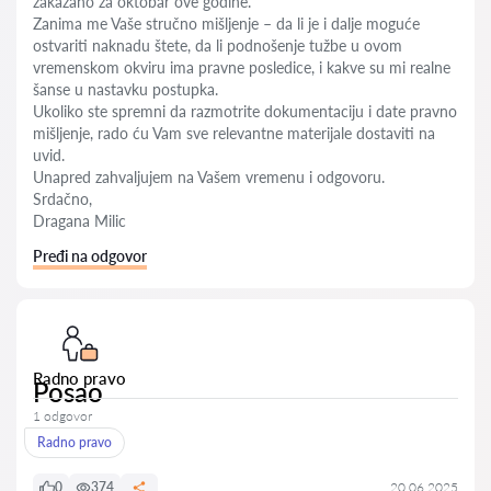
zakazano za oktobar ove godine.
Zanima me Vaše stručno mišljenje – da li je i dalje moguće
ostvariti naknadu štete, da li podnošenje tužbe u ovom
vremenskom okviru ima pravne posledice, i kakve su mi realne
šanse u nastavku postupka.
Ukoliko ste spremni da razmotrite dokumentaciju i date pravno
mišljenje, rado ću Vam sve relevantne materijale dostaviti na
uvid.
Unapred zahvaljujem na Vašem vremenu i odgovoru.
Srdačno,
Dragana Milic
Pređi na odgovor
Radno pravo
Posao
1 odgovor
Radno pravo
0
374
20.06.2025