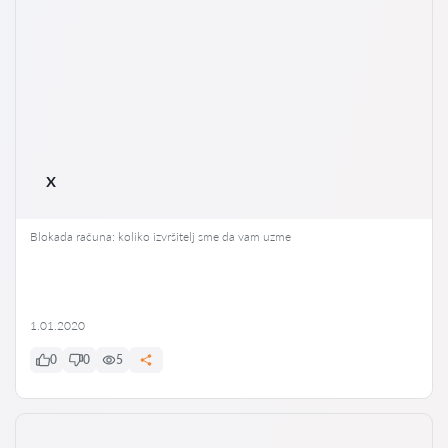
x
Blokada računa: koliko izvršitelj sme da vam uzme
1.01.2020
0
0
5