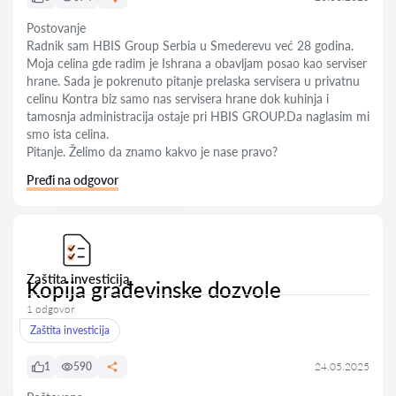
Postovanje
Radnik sam HBIS Group Serbia u Smederevu već 28 godina.
Moja celina gde radim je Ishrana a obavljam posao kao serviser
hrane. Sada je pokrenuto pitanje prelaska servisera u privatnu
celinu Kontra biz samo nas servisera hrane dok kuhinja i
tamosnja administracija ostaje pri HBIS GROUP.Da naglasim mi
smo ista celina.
Pitanje. Želimo da znamo kakvo je nase pravo?
Pređi na odgovor
Zaštita investicija
Kopija građevinske dozvole
1 odgovor
Zaštita investicija
1
590
24.05.2025