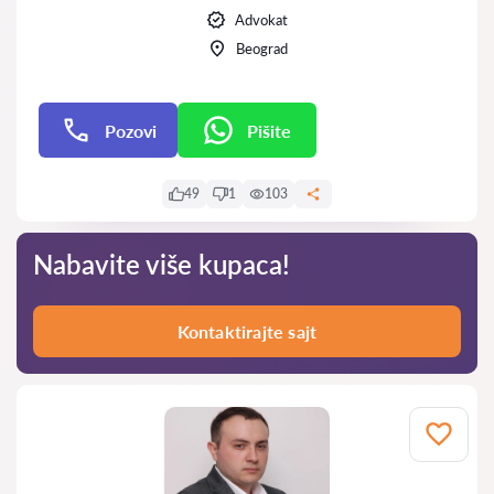
Advokat
Beograd
Pozovi
Pišite
Pišite
49
1
103
Nabavite više kupaca!
Kontaktirajte sajt