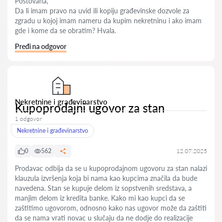
Poštovana,
Da li imam pravo na uvid ili kopiju građevinske dozvole za
zgradu u kojoj imam nameru da kupim nekretninu i ako imam
gde i kome da se obratim? Hvala.
Pređi na odgovor
Nekretnine i građevinarstvo
Kupoprodajni ugovor za stan
1 odgovor
Nekretnine i građevinarstvo
0
562
12.07.2025
Prodavac odbija da se u kupoprodajnom ugovoru za stan nalazi
klauzula izvršenja koja bi nama kao kupcima značila da bude
navedena. Stan se kupuje delom iz sopstvenih sredstava, a
manjim delom iz kredita banke. Kako mi kao kupci da se
zaštitimo ugovorom, odnosno kako nas ugovor može da zaštiti
da se nama vrati novac u slučaju da ne dodje do realizacije