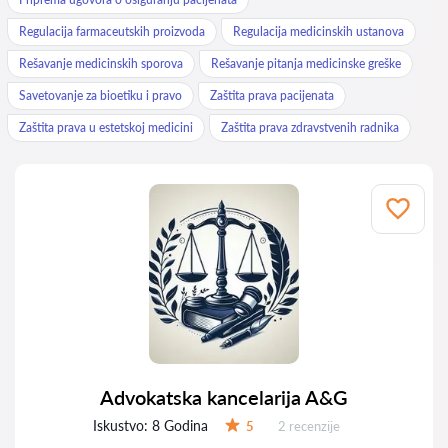
Regulacija farmaceutskih proizvoda
Regulacija medicinskih ustanova
Rešavanje medicinskih sporova
Rešavanje pitanja medicinske greške
Savetovanje za bioetiku i pravo
Zaštita prava pacijenata
Zaštita prava u estetskoj medicini
Zaštita prava zdravstvenih radnika
Advokatska kancelarija A&G
Iskustvo:
8 Godina
Recenzija:
5
2 recenzije
Ocena: