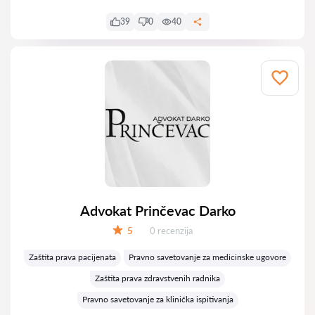
39
0
40
Advokat Prinčevac Darko
Recenzija:
5
0 recenzija
Ocena:
Zaštita prava pacijenata
Pravno savetovanje za medicinske ugovore
Zaštita prava zdravstvenih radnika
Pravno savetovanje za klinička ispitivanja