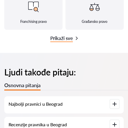
Franchising pravo
Građansko pravo
Prikaži sve
Ljudi takođe pitaju:
Osnovna pitanja
Najbolji pravnici u Beograd
Kod nas ćete pronaći spisak najboljih pravnika u Beograd sa
Recenzije pravnika u Beograd
svim relevantnim informacijama. Prikazane su cene usluga,