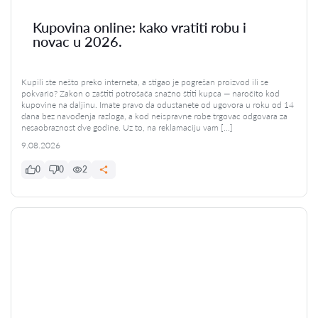
Kupovina online: kako vratiti robu i
novac u 2026.
Kupili ste nešto preko interneta, a stigao je pogrešan proizvod ili se
pokvario? Zakon o zaštiti potrošača snažno štiti kupca — naročito kod
kupovine na daljinu. Imate pravo da odustanete od ugovora u roku od 14
dana bez navođenja razloga, a kod neispravne robe trgovac odgovara za
nesaobraznost dve godine. Uz to, na reklamaciju vam […]
9.08.2026
0
0
2