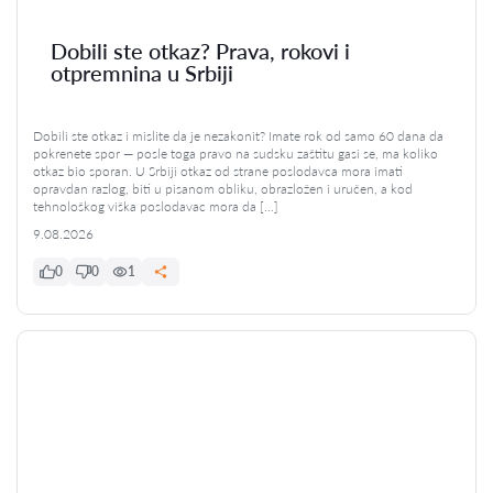
Dobili ste otkaz? Prava, rokovi i
otpremnina u Srbiji
Dobili ste otkaz i mislite da je nezakonit? Imate rok od samo 60 dana da
pokrenete spor — posle toga pravo na sudsku zaštitu gasi se, ma koliko
otkaz bio sporan. U Srbiji otkaz od strane poslodavca mora imati
opravdan razlog, biti u pisanom obliku, obrazložen i uručen, a kod
tehnološkog viška poslodavac mora da […]
9.08.2026
0
0
1