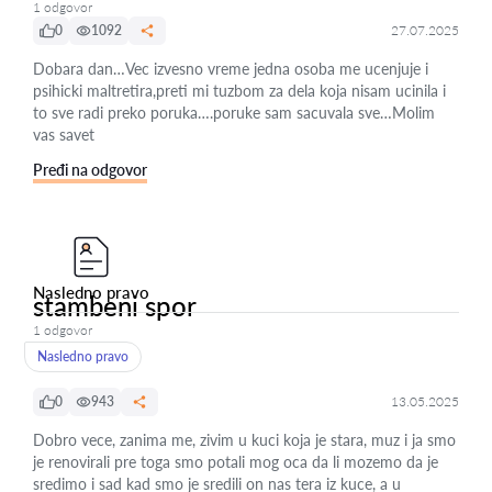
1 odgovor
0
1092
27.07.2025
Dobara dan…Vec izvesno vreme jedna osoba me ucenjuje i
psihicki maltretira,preti mi tuzbom za dela koja nisam ucinila i
to sve radi preko poruka….poruke sam sacuvala sve…Molim
vas savet
Pređi na odgovor
Nasledno pravo
stambeni spor
1 odgovor
Nasledno pravo
0
943
13.05.2025
Dobro vece, zanima me, zivim u kuci koja je stara, muz i ja smo
je renovirali pre toga smo potali mog oca da li mozemo da je
sredimo i sad kad smo je sredili on nas tera iz kuce, a u