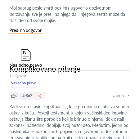
Moj suprug posle smrti oca ima ugovor o dozivotnom
izdrzavanju sve je presli na njega da li njegova sestra moze da
trazi deo od svoje majke.
Pređi na odgovor
Nasledno pravo
Komplikovano pitanje
1 odgovor
Nasledno pravo
2
862
24.05.2025
Radi se o ostavinskoj situaciji gde je preminula osoba za sobom
ostavila kuću. Postoji testament u kojem većinski deo imovine
ostavlja članu šire porodice koji je brinuo o njemu, dok ostali
zakonski naslednici dobijaju svoj nužni deo. Međutim, jedan od
naslednika se nakon smrti pojavio sa ugovorom o doživotnom
izdržavanju iz ranijih godina, koji nije bio poznat drugima, niti je