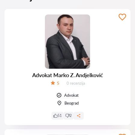
Advokat Marko Z. Andjelković
Recenzija:
5
0 recenzija
Ocena:
Advokat
Beograd
51
2