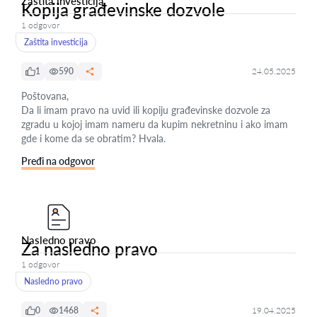
Zaštita investicija
Kopija građevinske dozvole
1 odgovor
Zaštita investicija
1
590
24.05.2025
Poštovana,
Da li imam pravo na uvid ili kopiju građevinske dozvole za
zgradu u kojoj imam nameru da kupim nekretninu i ako imam
gde i kome da se obratim? Hvala.
Pređi na odgovor
Nasledno pravo
Za nasledno pravo
1 odgovor
Nasledno pravo
0
1468
19.04.2025