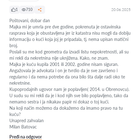
1
710
20.06.2025
Poštovani, dobar dan
Majka mi je umrla pre dve godine, pokrenuta je ostavinska
rasprava koja je obustavljena jer iz katastra nisu mogli da dobiju
informaciju o kući koja joj je pripadala, tj. nema upisan matični
broj.
Poslali su me kod geometra da izvadi listu nepokretnosti, ali su
mi rekli da nekretnina nije uknjižena. Kako, ne znam.
Majka je kuću kupila 2001 ili 2002. godine nisam siguran.
Angažovala je advokata i on je tvrdio da je sve završeno i
regularno i da nema potrebe da ona bilo šta dalje radi oko te
nekretnine.
Kupoprodajnih ugovor nam je poplavljen( 2014. u Obrenovcu).
U sudu su mi rekli da je i kod njih sve bilo poplavljeno, tako da
nemamo sestra i ja nikakav papir ni dokaz o toj kući.
Na koji način možemo da dokažemo da imamo pravo na tu
kuću?
Unapred zahvalan
Milan Batovac
Pređi na odgovor