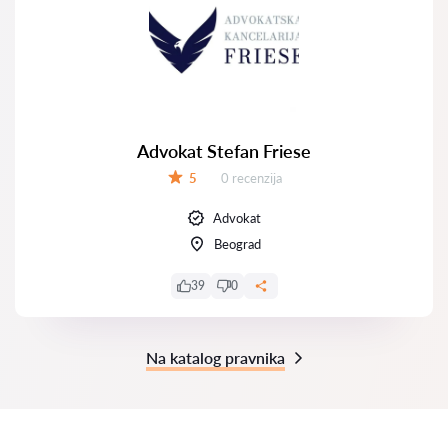
Advokat Stefan Friese
Recenzija:
5
0 recenzija
Ocena:
Advokat
Beograd
39
0
Na katalog pravnika