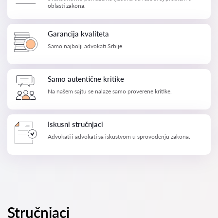
oblasti zakona.
Garancija kvaliteta
Samo najbolji advokati Srbije.
Samo autentične kritike
Na našem sajtu se nalaze samo proverene kritike.
Iskusni stručnjaci
Advokati i advokati sa iskustvom u sprovođenju zakona.
Stručnjaci