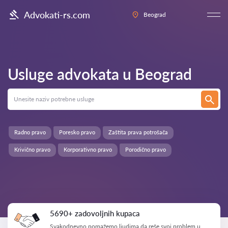
Advokati-rs.com
Beograd
Usluge advokata u
Beograd
Radno pravo
Poresko pravo
Zaštita prava potrošača
Krivično pravo
Korporativno pravo
Porodično pravo
5690+ zadovoljnih kupaca
Svakodnevno pomažemo ljudima da reše svoj problem u