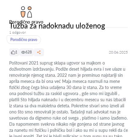
Porodično pravo
Tužba za nadoknadu uloženog
1 odgovor
Porodično pravo
1
628
20.06.2025
Poštovani 2021 suprug sklapa ugovor sa majkom o
doživotnom izdržavanju. Podiže deset hiljada evra i sve ulaze u
renoviranje njenog stana. 2022 nam je preminuo najstariji sin
aprila meseca da bi ona već Maja meseca nasrnuli na mene
fizički zbog čega biva udaljena 30 dana iz stana. Za to vreme
ona podnosi tužbu za raskid ugovora , gde smo mi izgubili ,
platili Sto hiljada naknadu i u decembru mesecu su nas izbacili
iz stana sa dva maloletna deteta. Pokretne stvari smo izneli ali
ono što smo renovirali je ostalo. Tadašnji naš advokat nas je
savetovao da dignemo ruke od svega , platimo i samo izađemo.
Da napomenem svekrva nikako nije gonjena od strane javnog
za nanetu mi fizičku i psihičku bol i ako su mi u supu rekli da će
je javni goniti. Zet joj je bivši milicajac u tom supu pa su tako