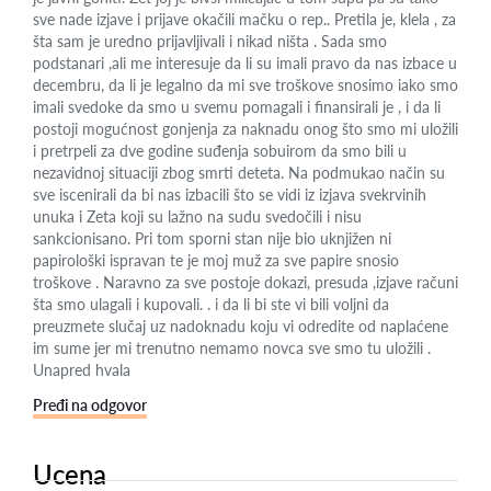
sve nade izjave i prijave okačili mačku o rep.. Pretila je, klela , za
šta sam je uredno prijavljivali i nikad ništa . Sada smo
podstanari ,ali me interesuje da li su imali pravo da nas izbace u
decembru, da li je legalno da mi sve troškove snosimo iako smo
imali svedoke da smo u svemu pomagali i finansirali je , i da li
postoji mogućnost gonjenja za naknadu onog što smo mi uložili
i pretrpeli za dve godine suđenja sobuirom da smo bili u
nezavidnoj situaciji zbog smrti deteta. Na podmukao način su
sve iscenirali da bi nas izbacili što se vidi iz izjava svekrvinih
unuka i Zeta koji su lažno na sudu svedočili i nisu
sankcionisano. Pri tom sporni stan nije bio uknjižen ni
papirološki ispravan te je moj muž za sve papire snosio
troškove . Naravno za sve postoje dokazi, presuda ,izjave računi
šta smo ulagali i kupovali. . i da li bi ste vi bili voljni da
preuzmete slučaj uz nadoknadu koju vi odredite od naplaćene
im sume jer mi trenutno nemamo novca sve smo tu uložili .
Unapred hvala
Pređi na odgovor
Ucena