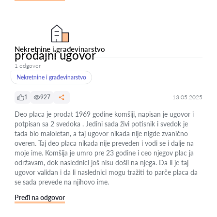
Nekretnine i građevinarstvo
prodajni ugovor
1 odgovor
Nekretnine i građevinarstvo
1
927
13.05.2025
Deo placa je prodat 1969 godine komšiji, napisan je ugovor i
potpisan sa 2 svedoka . Jedini sada živi potisnik i svedok je
tada bio maloletan, a taj ugovor nikada nije nigde zvanično
overen. Taj deo placa nikada nije preveden i vodi se i dalje na
moje ime. Komšija je umro pre 23 godine i ceo njegov plac ja
održavam, dok naslednici još nisu došli na njega. Da li je taj
ugovor validan i da li naslednici mogu tražiti to parče placa da
se sada prevede na njihovo ime.
Pređi na odgovor