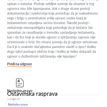
upisan u katastar. Postoje ozbiljne sumnje da obaveze iz tog
ugovora nisu bile ispunjavane, dok s druge strane postoji
dokumentacija i svedočenja koja potvrđuju da je svakodnevnu
negu i brigu o preminulom vršila upravo osoba kojoj je
testamentom ostavljena većina imovine. Takođe postoji i
veštačenje neuropsihijatra koje potvrđuje da je testator bio
sposoban za rasuđivanje u trenutku sastavljanja testamenta,
kao i da lice koje je donelo ugovor o izdržavanju zapravo nije
učestvovalo u brizi, što otvara sumnju da je ugovor simulovan.
Da li je u ovakvim slučajevima pametno ulaziti u spor? Koliko
dugo takvi postupci obično traju i koliko je teško dokazati da
ugovor o doživotnom izdržavanju nije ispunjen?
Pređi na odgovor
Nasledno pravo
Ostavinska rasprava
1 odgovor
Nasledno pravo