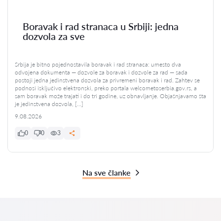
Boravak i rad stranaca u Srbiji: jedna
dozvola za sve
Srbija je bitno pojednostavila boravak i rad stranaca: umesto dva
odvojena dokumenta — dozvole za boravak i dozvole za rad — sada
postoji jedna jedinstvena dozvola za privremeni boravak i rad. Zahtev se
podnosi isključivo elektronski, preko portala welcometoserbia.gov.rs, a
sam boravak može trajati i do tri godine, uz obnavljanje. Objašnjavamo šta
je jedinstvena dozvola, […]
9.08.2026
0
0
3
Na sve članke