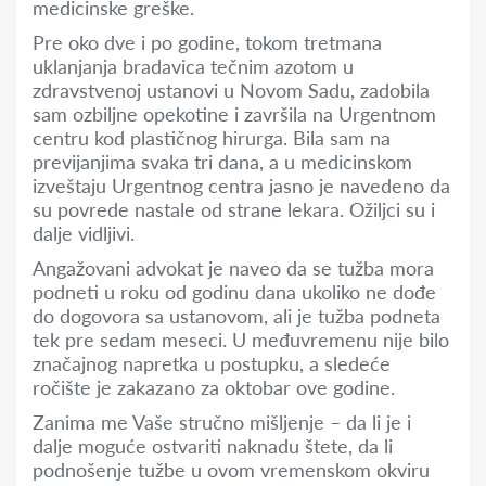
medicinske greške.
Pre oko dve i po godine, tokom tretmana
uklanjanja bradavica tečnim azotom u
zdravstvenoj ustanovi u Novom Sadu, zadobila
sam ozbiljne opekotine i završila na Urgentnom
centru kod plastičnog hirurga. Bila sam na
previjanjima svaka tri dana, a u medicinskom
izveštaju Urgentnog centra jasno je navedeno da
su povrede nastale od strane lekara. Ožiljci su i
dalje vidljivi.
Angažovani advokat je naveo da se tužba mora
podneti u roku od godinu dana ukoliko ne dođe
do dogovora sa ustanovom, ali je tužba podneta
tek pre sedam meseci. U međuvremenu nije bilo
značajnog napretka u postupku, a sledeće
ročište je zakazano za oktobar ove godine.
Zanima me Vaše stručno mišljenje – da li je i
dalje moguće ostvariti naknadu štete, da li
podnošenje tužbe u ovom vremenskom okviru