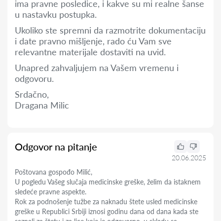
ima pravne posledice, i kakve su mi realne šanse
u nastavku postupka.
Ukoliko ste spremni da razmotrite dokumentaciju
i date pravno mišljenje, rado ću Vam sve
relevantne materijale dostaviti na uvid.
Unapred zahvaljujem na Vašem vremenu i
odgovoru.
Srdačno,
Dragana Milic
Odgovor na pitanje
20.06.2025
Poštovana gospođo Milić,
U pogledu Vašeg slučaja medicinske greške, želim da istaknem
sledeće pravne aspekte.
Rok za podnošenje tužbe za naknadu štete usled medicinske
greške u Republici Srbiji iznosi godinu dana od dana kada ste