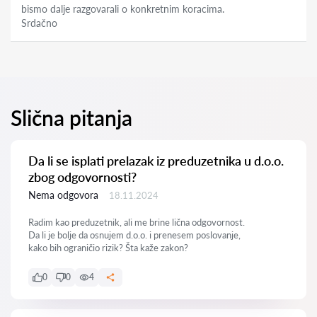
bismo dalje razgovarali o konkretnim koracima.
Srdačno
Slična pitanja
Da li se isplati prelazak iz preduzetnika u d.o.o.
zbog odgovornosti?
Nema odgovora
18.11.2024
Radim kao preduzetnik, ali me brine lična odgovornost.
Da li je bolje da osnujem d.o.o. i prenesem poslovanje,
kako bih ograničio rizik? Šta kaže zakon?
0
0
4