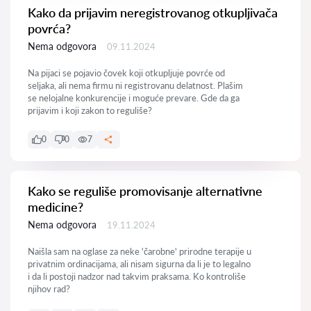
Kako da prijavim neregistrovanog otkupljivača
povrća?
Nema odgovora
09.11.2024
Na pijaci se pojavio čovek koji otkupljuje povrće od
seljaka, ali nema firmu ni registrovanu delatnost. Plašim
se nelojalne konkurencije i moguće prevare. Gde da ga
prijavim i koji zakon to reguliše?
0
0
7
Kako se reguliše promovisanje alternativne
medicine?
Nema odgovora
19.11.2024
Naišla sam na oglase za neke 'čarobne' prirodne terapije u
privatnim ordinacijama, ali nisam sigurna da li je to legalno
i da li postoji nadzor nad takvim praksama. Ko kontroliše
njihov rad?