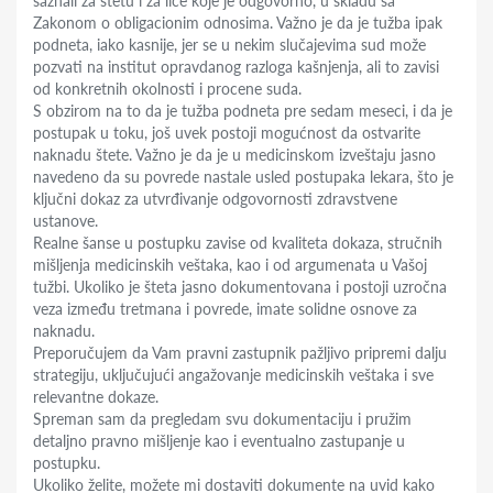
saznali za štetu i za lice koje je odgovorno, u skladu sa
Zakonom o obligacionim odnosima. Važno je da je tužba ipak
podneta, iako kasnije, jer se u nekim slučajevima sud može
pozvati na institut opravdanog razloga kašnjenja, ali to zavisi
od konkretnih okolnosti i procene suda.
S obzirom na to da je tužba podneta pre sedam meseci, i da je
postupak u toku, još uvek postoji mogućnost da ostvarite
naknadu štete. Važno je da je u medicinskom izveštaju jasno
navedeno da su povrede nastale usled postupaka lekara, što je
ključni dokaz za utvrđivanje odgovornosti zdravstvene
ustanove.
Realne šanse u postupku zavise od kvaliteta dokaza, stručnih
mišljenja medicinskih veštaka, kao i od argumenata u Vašoj
tužbi. Ukoliko je šteta jasno dokumentovana i postoji uzročna
veza između tretmana i povrede, imate solidne osnove za
naknadu.
Preporučujem da Vam pravni zastupnik pažljivo pripremi dalju
strategiju, uključujući angažovanje medicinskih veštaka i sve
relevantne dokaze.
Spreman sam da pregledam svu dokumentaciju i pružim
detaljno pravno mišljenje kao i eventualno zastupanje u
postupku.
Ukoliko želite, možete mi dostaviti dokumente na uvid kako