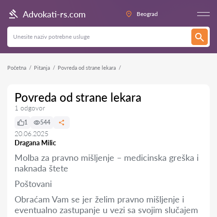
Advokati-rs.com
Beograd
Početna
Pitanja
Povreda od strane lekara
Povreda od strane lekara
1 odgovor
1
544
20.06.2025
Dragana Milic
Molba za pravno mišljenje – medicinska greška i
naknada štete
Poštovani
Obraćam Vam se jer želim pravno mišljenje i
eventualno zastupanje u vezi sa svojim slučajem