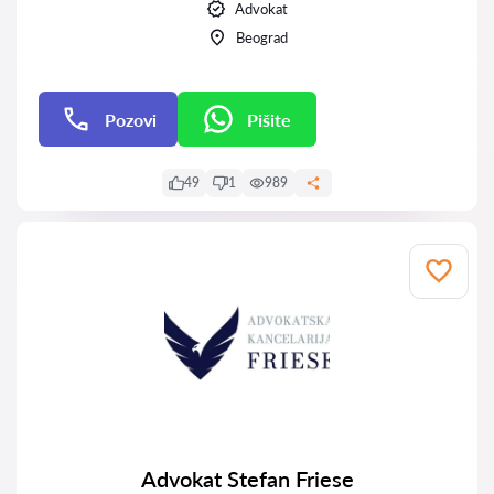
Advokat
Beograd
Pozovi
Pišite
Pišite
49
1
989
Advokat Stefan Friese