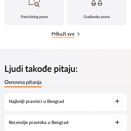
Franchising pravo
Građansko pravo
Prikaži sve
Ljudi takođe pitaju:
Osnovna pitanja
Najbolji pravnici u Beograd
Kod nas ćete pronaći spisak najboljih pravnika u Beograd sa
Recenzije pravnika u Beograd
svim relevantnim informacijama. Prikazane su cene usluga,
ocene i recenzije korisnika, kao i brojevi telefona i adrese za