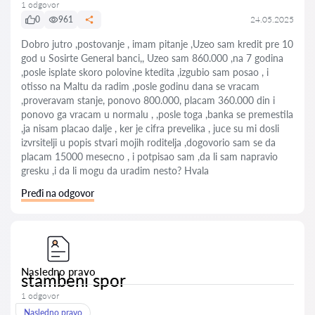
1 odgovor
0
961
24.05.2025
Dobro jutro ,postovanje , imam pitanje ,Uzeo sam kredit pre 10
god u Sosirte General banci,, Uzeo sam 860.000 ,na 7 godina
,posle isplate skoro polovine ktedita ,izgubio sam posao , i
otisso na Maltu da radim ,posle godinu dana se vracam
,proveravam stanje, ponovo 800.000, placam 360.000 din i
ponovo ga vracam u normalu , ,posle toga ,banka se premestila
,ja nisam placao dalje , ker je cifra prevelika , juce su mi dosli
izvrsitelji u popis stvari mojih roditelja ,dogovorio sam se da
placam 15000 mesecno , i potpisao sam ,da li sam napravio
gresku ,i da li mogu da uradim nesto? Hvala
Pređi na odgovor
Nasledno pravo
stambeni spor
1 odgovor
Nasledno pravo