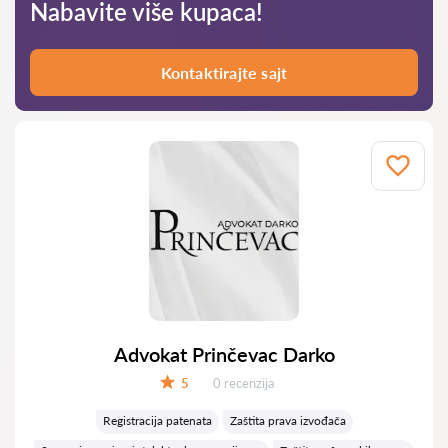
Nabavite više kupaca!
Kontaktirajte sajt
Advokat Prinčevac Darko
Recenzija:
5
0 recenzija
Ocena:
Registracija patenata
Zaštita prava izvođača