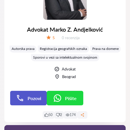
Advokat Marko Z. Andjelković
Recenzija:
5
0 recenzija
Ocena:
Autorska prava
Registracija geografskih oznaka
Prava na domene
Sporovi u vezi sa intelektualnom svojinom
Advokat
Beograd
Pozovi
Pišite
Pišite
50
2
174