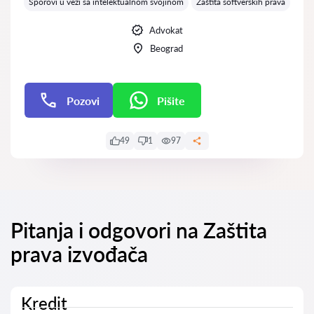
Sporovi u vezi sa intelektualnom svojinom
Zaštita softverskih prava
Advokat
Beograd
Pozovi
Pišite
Pišite
49
1
97
Pitanja i odgovori na Zaštita
prava izvođača
Kredit