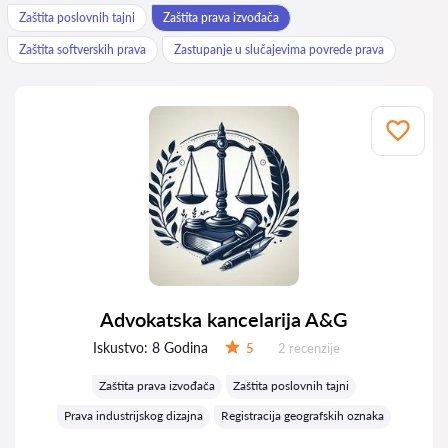
Zaštita poslovnih tajni
Zaštita prava izvođača
Zaštita softverskih prava
Zastupanje u slučajevima povrede prava
Advokatska kancelarija A&G
Iskustvo:
8 Godina
Recenzija:
5
2 recenzije
Ocena:
Zaštita prava izvođača
Zaštita poslovnih tajni
Prava industrijskog dizajna
Registracija geografskih oznaka