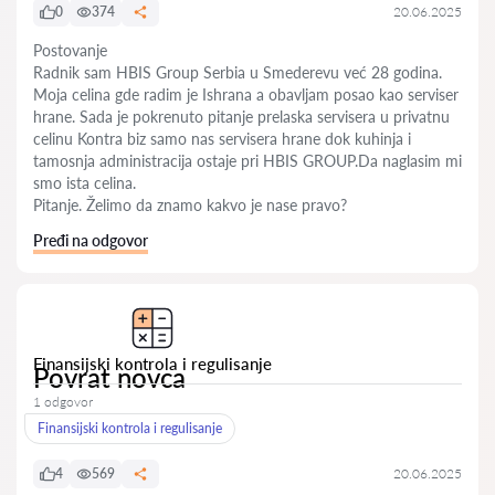
0
374
20.06.2025
Postovanje
Radnik sam HBIS Group Serbia u Smederevu već 28 godina.
Moja celina gde radim je Ishrana a obavljam posao kao serviser
hrane. Sada je pokrenuto pitanje prelaska servisera u privatnu
celinu Kontra biz samo nas servisera hrane dok kuhinja i
tamosnja administracija ostaje pri HBIS GROUP.Da naglasim mi
smo ista celina.
Pitanje. Želimo da znamo kakvo je nase pravo?
Pređi na odgovor
Finansijski kontrola i regulisanje
Povrat novca
1 odgovor
Finansijski kontrola i regulisanje
4
569
20.06.2025