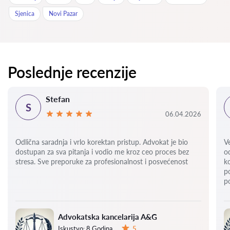
Sjenica
Novi Pazar
Poslednje recenzije
Stefan
S
06.04.2026
Odlična saradnja i vrlo korektan pristup. Advokat je bio
V
dostupan za sva pitanja i vodio me kroz ceo proces bez
o
stresa. Sve preporuke za profesionalnost i posvećenost
k
p
p
Advokatska kancelarija A&G
Iskustvo:
8 Godina
5