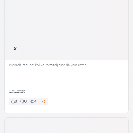
x
Blokada računa: koliko izvršitelj sme da vam uzme
1.01.2020
0
0
4