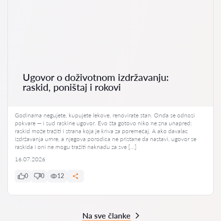
Ugovor o doživotnom izdržavanju:
raskid, poništaj i rokovi
Godinama negujete, kupujete lekove, renovirate stan. Onda se odnosi
pokvare — i sud raskine ugovor. Evo šta gotovo niko ne zna unapred:
raskid može tražiti i strana koja je kriva za poremećaj. A ako davalac
izdržavanja umre, a njegova porodica ne pristane da nastavi, ugovor se
raskida i oni ne mogu tražiti naknadu za sve […]
16.07.2026
0
0
12
Na sve članke