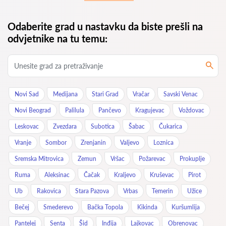
Odaberite grad u nastavku da biste prešli na
odvjetnike na tu temu:
Novi Sad
Medijana
Stari Grad
Vračar
Savski Venac
Novi Beograd
Palilula
Pančevo
Kragujevac
Voždovac
Leskovac
Zvezdara
Subotica
Šabac
Čukarica
Vranje
Sombor
Zrenjanin
Valjevo
Loznica
Sremska Mitrovica
Zemun
Vršac
Požarevac
Prokuplje
Ruma
Aleksinac
Čačak
Kraljevo
Kruševac
Pirot
Ub
Rakovica
Stara Pazova
Vrbas
Temerin
Užice
Bečej
Smederevo
Bačka Topola
Kikinda
Kuršumlija
Pantelej
Senta
Šid
Inđija
Lajkovac
Obrenovac