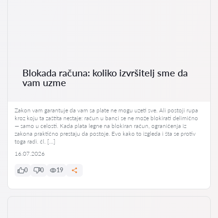
Blokada računa: koliko izvršitelj sme da
vam uzme
Zakon vam garantuje da vam sa plate ne mogu uzeti sve. Ali postoji rupa
kroz koju ta zaštita nestaje: račun u banci se ne može blokirati delimično
— samo u celosti. Kada plata legne na blokiran račun, ograničenja iz
zakona praktično prestaju da postoje. Evo kako to izgleda i šta se protiv
toga radi. čl. […]
16.07.2026
0
0
19