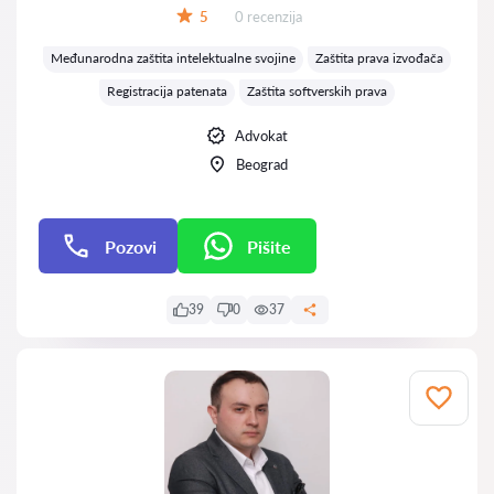
Recenzija:
5
0 recenzija
Ocena:
Međunarodna zaštita intelektualne svojine
Zaštita prava izvođača
Registracija patenata
Zaštita softverskih prava
Advokat
Beograd
Pozovi
Pišite
Pišite
39
0
37