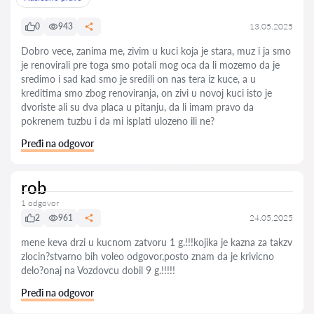
0
943
13.05.2025
Dobro vece, zanima me, zivim u kuci koja je stara, muz i ja smo
je renovirali pre toga smo potali mog oca da li mozemo da je
sredimo i sad kad smo je sredili on nas tera iz kuce, a u
kreditima smo zbog renoviranja, on zivi u novoj kuci isto je
dvoriste ali su dva placa u pitanju, da li imam pravo da
pokrenem tuzbu i da mi isplati ulozeno ili ne?
Pređi na odgovor
rob
1 odgovor
2
961
24.05.2025
mene keva drzi u kucnom zatvoru 1 g.!!!kojika je kazna za takzv
zlocin?stvarno bih voleo odgovor,posto znam da je krivicno
delo?onaj na Vozdovcu dobil 9 g.!!!!!
Pređi na odgovor