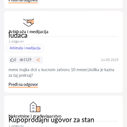
Arbitraža i medijacija
ludaca
1 odgovor
Arbitraža i medijacija
2
1129
24.05.2025
mene majka drzi u kucnom zatvoru 10 meseci,kolika je kazna
za taj prelrsaj?
Pređi na odgovor
Nekretnine i građevinarstvo
Kupoprodajni ugovor za stan
1 odgovor