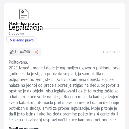
Nasledno pravo
Legalizacija
1 odgovor
Nasledno pravo
1
740
13.05.2025
Poštovana,
2021 između mene I dede je napravljen ugovor o poklonu, prve
godine kada je stigao porez da se plati, ja sam platila na
poljoprivredno zemljiste ali za dva stambena objekta koja se
nalaze na jednoj od pracela porez je stigao na dedu, odgovor iz
opstine je da objekti nisu leglalizovani I da je to razlog zašto se
u katastru kuće vode na njega. Receno mi je da kad legalizujem
sve u katastru automacki prelazi sve na mene I da mi deda nije
potreban u slučaju smrti za proces legalizacije. Moje pitanje je
da li je to istina I ukoliko deda premine pošto ima 4 cerke da li
će se u ostavinskoj raspravi naći I kuce kao predmet podele ?
Pređi na odgovor