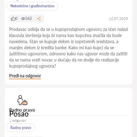
Nekretnine i građevinarstvo
0
562
12.07.2025
Prodavac odbija da se u kupoprodajnom ugovoru za stan nalazi
klauzula izvršenja koja bi nama kao kupcima značila da bude
navedena. Stan se kupuje delom iz sopstvenih sredstava, a
manjim delom iz kredita banke. Kako mi kao kupci da se
zaštitimo ugovorom, odnosno kako nas ugovor može da zaštiti
da se nama vrati novac u slučaju da ne dodje do realizacije
kupoprodajnog ugovora?
Pređi na odgovor
Radno pravo
Posao
1 odgovor
Radno pravo