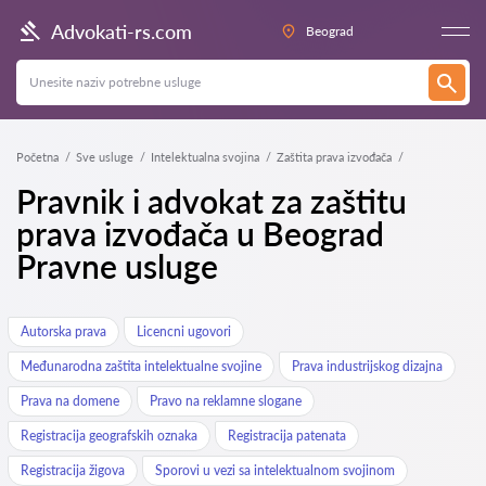
Advokati-rs.com
Beograd
Početna
Sve usluge
Intelektualna svojina
Zaštita prava izvođača
Pravnik i advokat za zaštitu
prava izvođača u Beograd
Pravne usluge
Autorska prava
Licencni ugovori
Međunarodna zaštita intelektualne svojine
Prava industrijskog dizajna
Prava na domene
Pravo na reklamne slogane
Registracija geografskih oznaka
Registracija patenata
Registracija žigova
Sporovi u vezi sa intelektualnom svojinom