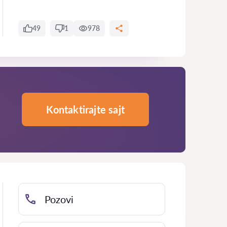
49
1
978
Kontaktirajte sajt
Pozovi