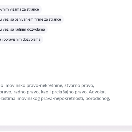
ovnim vizama za strance
 vezi sa osnivanjem firme za strance
u vezi sa radnim dozvolama
a i boravišnim dozvolama
o imovinsko pravo-nekretnine, stvarno pravo,
pravo, radno pravo, kao i prekršajno pravo. Advokat
blastima imovinskog prava-nepokretnosti, porodičnog,