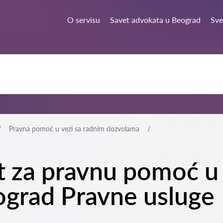
O servisu
Savet advokata u Beograd
Sve
Pravna pomoć u vezi sa radnim dozvolama
t za pravnu pomoć u 
grad Pravne usluge