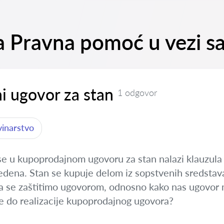
na Pravna pomoć u vezi 
i ugovor za stan
1 odgovor
vinarstvo
se u kupoprodajnom ugovoru za stan nalazi klauzula
edena. Stan se kupuje delom iz sopstvenih sredstava
a se zaštitimo ugovorom, odnosno kako nas ugovor m
je do realizacije kupoprodajnog ugovora?