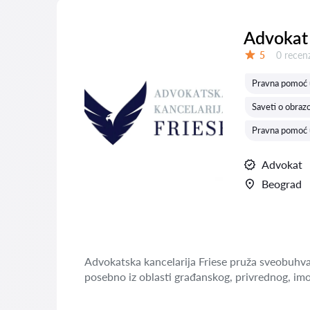
Advokat 
Recenzij
5
0 recenz
Ocena:
Pravna pomoć u
Saveti o obraz
Pravna pomoć u
Advokat
Beograd
Advokatska kancelarija Friese pruža sveobuhvat
posebno iz oblasti građanskog, privrednog, imo