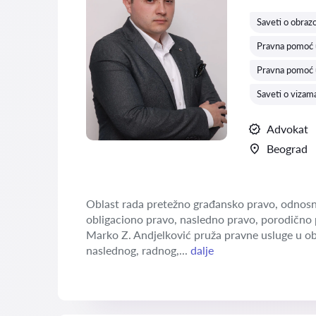
Ocena:
Saveti o obraz
Pravna pomoć u
Pravna pomoć 
Saveti o vizam
Advokat
Beograd
Oblast rada pretežno građansko pravo, odnosn
obligaciono pravo, nasledno pravo, porodično 
Marko Z. Andjelković pruža pravne usluge u o
naslednog, radnog,...
dalje