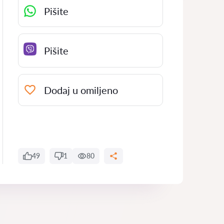
Pišite
Pišite
Dodaj u omiljeno
49
1
80