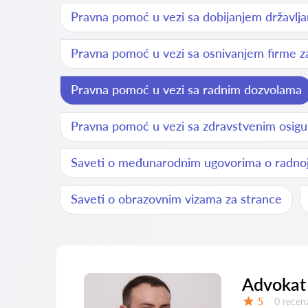
Pravna pomoć u vezi sa dobijanjem državlja
Pravna pomoć u vezi sa osnivanjem firme z
Pravna pomoć u vezi sa radnim dozvolama
Pravna pomoć u vezi sa zdravstvenim osigu
Saveti o međunarodnim ugovorima o radnoj
Saveti o obrazovnim vizama za strance
Advokat 
Recenzij
5
0 recenz