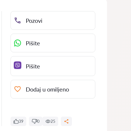
Pozovi
Pišite
Pišite
Dodaj u omiljeno
39
0
25