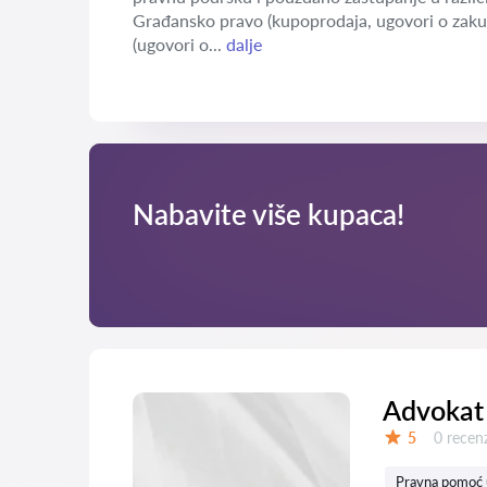
Građansko pravo (kupoprodaja, ugovori o zaku
(ugovori o...
dalje
Nabavite više kupaca!
Advokat
Recenzij
5
0 recenz
Ocena:
Pravna pomoć 