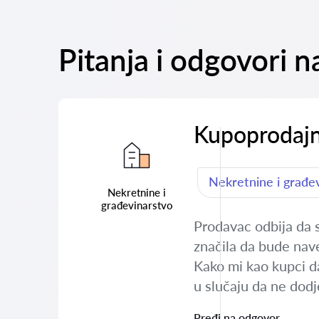
Pitanja i odgovori 
Kupoprodajn
Nekretnine i građe
Nekretnine i
građevinarstvo
Prodavac odbija da 
značila da bude nav
Kako mi kao kupci d
u slučaju da ne dod
Pređi na odgovor