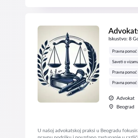
Advokats
Iskustvo:
8 G
Pravna pomoć u
Saveti o vizam
Pravna pomoć u
Pravna pomoć u
Advokat
Beograd
U našoj advokatskoj praksi u Beogradu fokusira
pravnu podršku i pouzdano zastupanje u različi