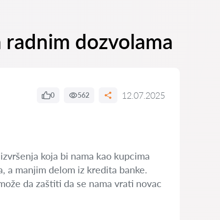
sa radnim dozvolama
12.07.2025
0
562
 izvršenja koja bi nama kao kupcima
, a manjim delom iz kredita banke.
ože da zaštiti da se nama vrati novac