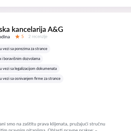
ka kancelarija A&G
odina
Recenzija:
5
2 recenzije
Ocena:
 vezi sa porezima za strance
a i boravišnim dozvolama
 vezi sa legalizacijom dokumenata
 vezi sa osnivanjem firme za strance
ni smo na zaštitu prava klijenata, pružajući stručnu
tim pravnim pitanjima. Oblasti pravne prakse: –