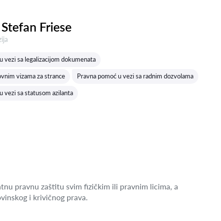
Stefan Friese
a:
ija
 vezi sa legalizacijom dokumenata
ovnim vizama za strance
Pravna pomoć u vezi sa radnim dozvolama
 vezi sa statusom azilanta
nu pravnu zaštitu svim fizičkim ili pravnim licima, a
vinskog i krivičnog prava.