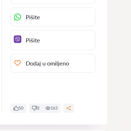
Pišite
Pišite
Dodaj u omiljeno
50
2
163