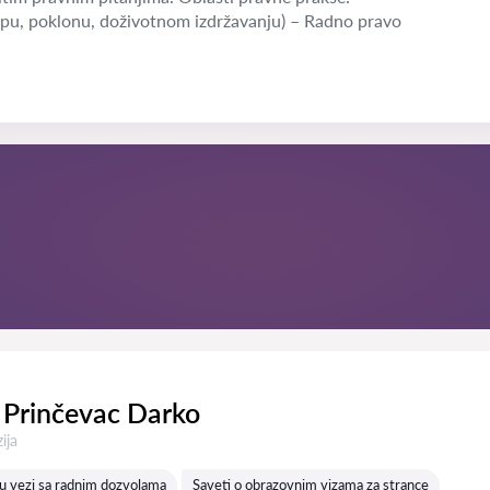
pu, poklonu, doživotnom izdržavanju) – Radno pravo
 Prinčevac Darko
a:
ija
u vezi sa radnim dozvolama
Saveti o obrazovnim vizama za strance