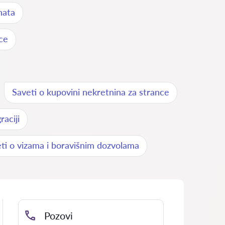
nata
ce
Saveti o kupovini nekretnina za strance
aciji
ti o vizama i boravišnim dozvolama
Pozovi