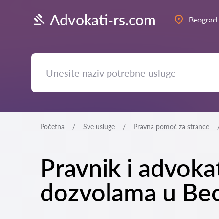
Advokati-rs.com
Beograd
Početna
Sve usluge
Pravna pomoć za strance
Pravnik i advoka
dozvolama u Beo