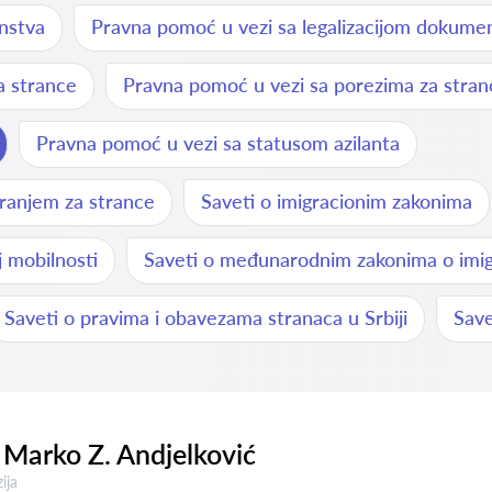
nstva
Pravna pomoć u vezi sa legalizacijom dokume
a strance
Pravna pomoć u vezi sa porezima za stran
Pravna pomoć u vezi sa statusom azilanta
ranjem za strance
Saveti o imigracionim zakonima
 mobilnosti
Saveti o međunarodnim zakonima o imigr
Saveti o pravima i obavezama stranaca u Srbiji
Save
Marko Z. Andjelković
a:
ija