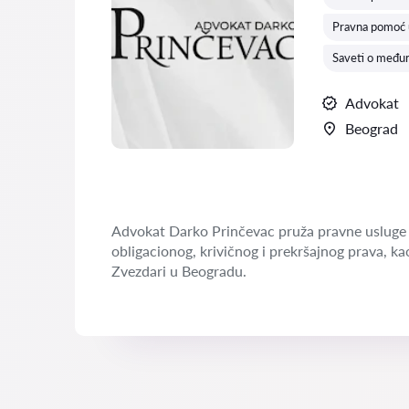
Pravna pomoć u
Saveti o međun
Advokat
Beograd
Advokat Darko Prinčevac pruža pravne usluge 
obligacionog, krivičnog i prekršajnog prava, ka
Zvezdari u Beogradu.