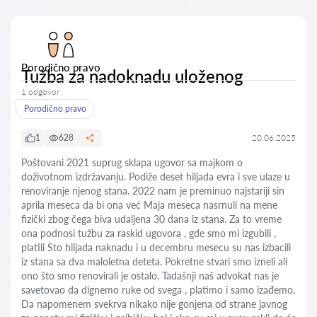
Porodično pravo
Tužba za nadoknadu uloženog
1 odgovor
Porodično pravo
1
628
20.06.2025
Poštovani 2021 suprug sklapa ugovor sa majkom o
doživotnom izdržavanju. Podiže deset hiljada evra i sve ulaze u
renoviranje njenog stana. 2022 nam je preminuo najstariji sin
aprila meseca da bi ona već Maja meseca nasrnuli na mene
fizički zbog čega biva udaljena 30 dana iz stana. Za to vreme
ona podnosi tužbu za raskid ugovora , gde smo mi izgubili ,
platili Sto hiljada naknadu i u decembru mesecu su nas izbacili
iz stana sa dva maloletna deteta. Pokretne stvari smo izneli ali
ono što smo renovirali je ostalo. Tadašnji naš advokat nas je
savetovao da dignemo ruke od svega , platimo i samo izađemo.
Da napomenem svekrva nikako nije gonjena od strane javnog