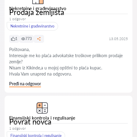
Nekretnine i građevinarstvo
Prodaja zemljišta
1 odgovor
Nekretnine i građevinarstvo
1
773
13.05.2025
Poštovana,
Interesuje me ko plaća advokatske troškove prilikom prodaje
zemlje?
Nisam iz Kikinde,a u mojoj opštini to plaća kupac.
Hvala Vam unapred na odgovoru.
Pređi na odgovor
Finansijski kontrola i regulisanje
Povrat novca
1 odgovor
Finansijski kontrola i regulisanje