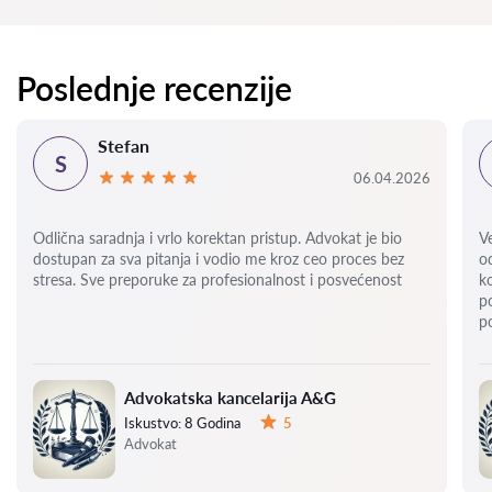
Poslednje recenzije
Stefan
S
06.04.2026
Odlična saradnja i vrlo korektan pristup. Advokat je bio
V
dostupan za sva pitanja i vodio me kroz ceo proces bez
o
stresa. Sve preporuke za profesionalnost i posvećenost
k
p
p
Advokatska kancelarija A&G
Iskustvo:
8 Godina
5
Ocena:
Advokat