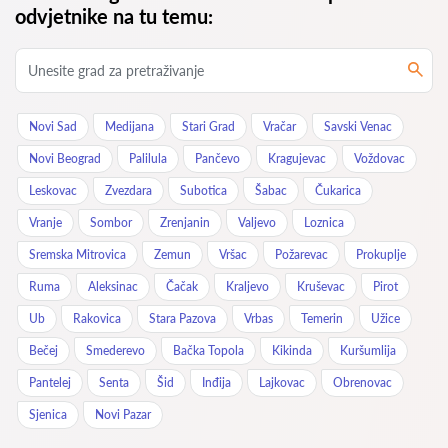
odvjetnike na tu temu:
Novi Sad
Medijana
Stari Grad
Vračar
Savski Venac
Novi Beograd
Palilula
Pančevo
Kragujevac
Voždovac
Leskovac
Zvezdara
Subotica
Šabac
Čukarica
Vranje
Sombor
Zrenjanin
Valjevo
Loznica
Sremska Mitrovica
Zemun
Vršac
Požarevac
Prokuplje
Ruma
Aleksinac
Čačak
Kraljevo
Kruševac
Pirot
Ub
Rakovica
Stara Pazova
Vrbas
Temerin
Užice
Bečej
Smederevo
Bačka Topola
Kikinda
Kuršumlija
Pantelej
Senta
Šid
Inđija
Lajkovac
Obrenovac
Sjenica
Novi Pazar