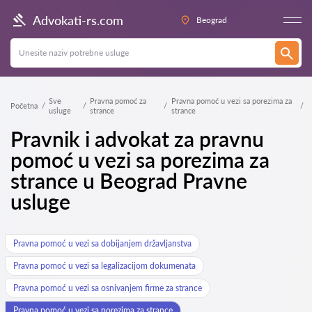
Advokati-rs.com
Beograd
Sve
Pravna pomoć za
Pravna pomoć u vezi sa porezima za
Početna
usluge
strance
strance
Pravnik i advokat za pravnu
pomoć u vezi sa porezima za
strance u Beograd Pravne
usluge
Pravna pomoć u vezi sa dobijanjem državljanstva
Pravna pomoć u vezi sa legalizacijom dokumenata
Pravna pomoć u vezi sa osnivanjem firme za strance
Pravna pomoć u vezi sa porezima za strance