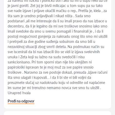
za nanetu mi fizičku i psihičku bol i ako su mi u supu rekli da će
je javni goniti. Zet joj je bivši milicajac u tom supu pa su tako
sve nade izjave i prijave okačili mačku o rep.. Pretila je, klela , za
šta sam je uredno prijavljivali i nikad ništa . Sada smo
podstanari ,ali me interesuje da li su imali pravo da nas izbace u
decembru, da li je legalno da mi sve troškove snosimo iako smo
imali svedoke da smo u svemu pomagali i finansirali je , i da li
postoji mogućnost gonjenja za naknadu onog što smo mi uložili
i pretrpeli za dve godine suđenja sobuirom da smo bili u
nezavidnoj situaciji zbog smrti deteta. Na podmukao način su
sve iscenirali da bi nas izbacili što se vidi iz izjava svekrvinih
unuka i Zeta koji su lažno na sudu svedočili i nisu
sankcionisano. Pri tom sporni stan nije bio uknjižen ni
papirološki ispravan te je moj muž za sve papire snosio
troškove . Naravno za sve postoje dokazi, presuda ,izjave računi
šta smo ulagali i kupovali. . i da li bi ste vi bili voljni da
preuzmete slučaj uz nadoknadu koju vi odredite od naplaćene
im sume jer mi trenutno nemamo novca sve smo tu uložili .
Unapred hvala
Pređi na odgovor