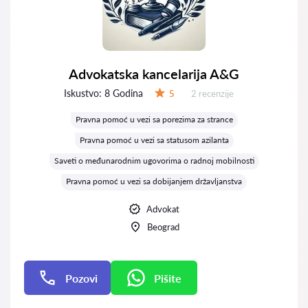
Advokatska kancelarija A&G
Iskustvo:
8 Godina
Recenzija:
5
2 recenzije
Ocena:
Pravna pomoć u vezi sa porezima za strance
Pravna pomoć u vezi sa statusom azilanta
Saveti o međunarodnim ugovorima o radnoj mobilnosti
Pravna pomoć u vezi sa dobijanjem državljanstva
Advokat
Beograd
Pozovi
Pišite
Pišite