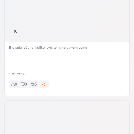
x
Blokada računa: koliko izvršitelj sme da vam uzme
1.01.2020
0
0
5