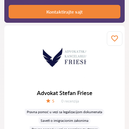
Kontaktirajte sajt
Advokat Stefan Friese
Recenzija:
5
0 recenzija
Ocena:
Pravna pomoć u vezi sa legalizacijom dokumenata
Saveti o imigracionim zakonima