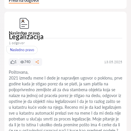
Pređi na odgovor
Nasledno pravo
Legalizacija
1 odgovor
Nasledno pravo
1
740
13.05.2025
Poštovana,
2021 između mene I dede je napravljen ugovor o poklonu, prve
godine kada je stigao porez da se plati, ja sam platila na
poljoprivredno zemljiste ali za dva stambena objekta koja se
nalaze na jednoj od pracela porez je stigao na dedu, odgovor iz
opstine je da objekti nisu leglalizovani I da je to razlog zašto se
u katastru kuće vode na njega. Receno mi je da kad legalizujem
sve u katastru automacki prelazi sve na mene I da mi deda nije
potreban u slučaju smrti za proces legalizacije. Moje pitanje je
da li je to istina I ukoliko deda premine pošto ima 4 cerke da li
će se u ostavinskoj raspravi naći I kuce kao predmet podele ?