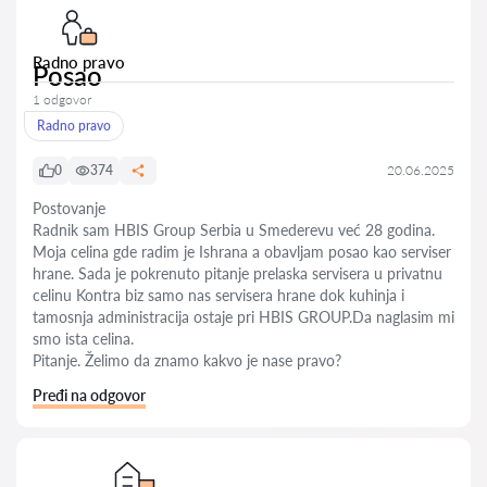
Radno pravo
Posao
1 odgovor
Radno pravo
0
374
20.06.2025
Postovanje
Radnik sam HBIS Group Serbia u Smederevu već 28 godina.
Moja celina gde radim je Ishrana a obavljam posao kao serviser
hrane. Sada je pokrenuto pitanje prelaska servisera u privatnu
celinu Kontra biz samo nas servisera hrane dok kuhinja i
tamosnja administracija ostaje pri HBIS GROUP.Da naglasim mi
smo ista celina.
Pitanje. Želimo da znamo kakvo je nase pravo?
Pređi na odgovor