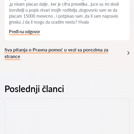
,ja nisam placao dalje , ker je cifra prevelika , juce su mi dosli
izvrsitelji u popis stvari mojih roditelja ,dogovorio sam se da
placam 15000 mesecno , i potpisao sam ,da li sam napravio
gresku ,i da li mogu da uradim nesto? Hvala
Pređi na odgovor
Sva pitanja o Pravna pomoć u vezi sa porezima za
strance
Poslednji članci