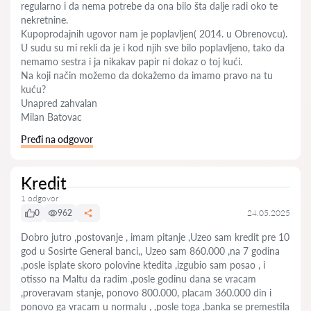
regularno i da nema potrebe da ona bilo šta dalje radi oko te
nekretnine.
Kupoprodajnih ugovor nam je poplavljen( 2014. u Obrenovcu).
U sudu su mi rekli da je i kod njih sve bilo poplavljeno, tako da
nemamo sestra i ja nikakav papir ni dokaz o toj kući.
Na koji način možemo da dokažemo da imamo pravo na tu
kuću?
Unapred zahvalan
Milan Batovac
Pređi na odgovor
Kredit
1 odgovor
0
962
24.05.2025
Dobro jutro ,postovanje , imam pitanje ,Uzeo sam kredit pre 10
god u Sosirte General banci,, Uzeo sam 860.000 ,na 7 godina
,posle isplate skoro polovine ktedita ,izgubio sam posao , i
otisso na Maltu da radim ,posle godinu dana se vracam
,proveravam stanje, ponovo 800.000, placam 360.000 din i
ponovo ga vracam u normalu , ,posle toga ,banka se premestila