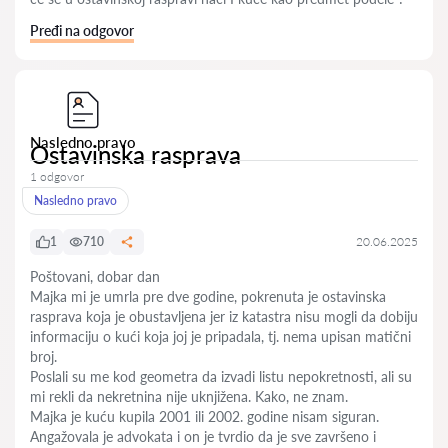
Pređi na odgovor
Nasledno pravo
Ostavinska rasprava
1 odgovor
Nasledno pravo
1
710
20.06.2025
Poštovani, dobar dan
Majka mi je umrla pre dve godine, pokrenuta je ostavinska
rasprava koja je obustavljena jer iz katastra nisu mogli da dobiju
informaciju o kući koja joj je pripadala, tj. nema upisan matični
broj.
Poslali su me kod geometra da izvadi listu nepokretnosti, ali su
mi rekli da nekretnina nije uknjižena. Kako, ne znam.
Majka je kuću kupila 2001 ili 2002. godine nisam siguran.
Angažovala je advokata i on je tvrdio da je sve završeno i