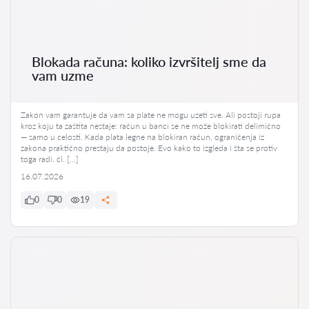
Blokada računa: koliko izvršitelj sme da
vam uzme
Zakon vam garantuje da vam sa plate ne mogu uzeti sve. Ali postoji rupa
kroz koju ta zaštita nestaje: račun u banci se ne može blokirati delimično
— samo u celosti. Kada plata legne na blokiran račun, ograničenja iz
zakona praktično prestaju da postoje. Evo kako to izgleda i šta se protiv
toga radi. čl. […]
16.07.2026
0
0
19