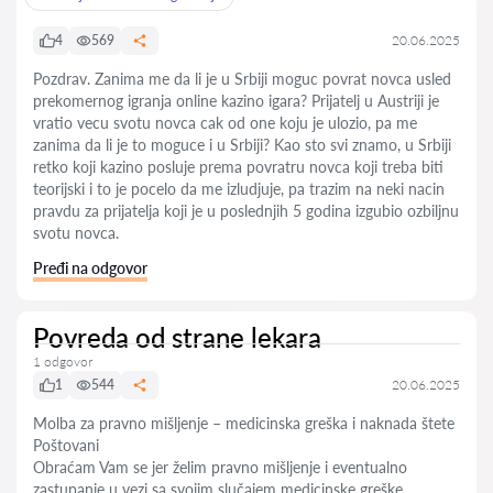
4
569
20.06.2025
Pozdrav. Zanima me da li je u Srbiji moguc povrat novca usled
prekomernog igranja online kazino igara? Prijatelj u Austriji je
vratio vecu svotu novca cak od one koju je ulozio, pa me
zanima da li je to moguce i u Srbiji? Kao sto svi znamo, u Srbiji
retko koji kazino posluje prema povratru novca koji treba biti
teorijski i to je pocelo da me izludjuje, pa trazim na neki nacin
pravdu za prijatelja koji je u poslednjih 5 godina izgubio ozbiljnu
svotu novca.
Pređi na odgovor
Povreda od strane lekara
1 odgovor
1
544
20.06.2025
Molba za pravno mišljenje – medicinska greška i naknada štete
Poštovani
Obraćam Vam se jer želim pravno mišljenje i eventualno
zastupanje u vezi sa svojim slučajem medicinske greške.