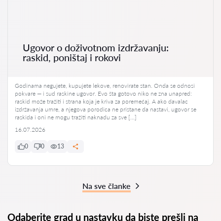
Ugovor o doživotnom izdržavanju:
raskid, poništaj i rokovi
Godinama negujete, kupujete lekove, renovirate stan. Onda se odnosi
pokvare — i sud raskine ugovor. Evo šta gotovo niko ne zna unapred:
raskid može tražiti i strana koja je kriva za poremećaj. A ako davalac
izdržavanja umre, a njegova porodica ne pristane da nastavi, ugovor se
raskida i oni ne mogu tražiti naknadu za sve […]
16.07.2026
0
0
13
Na sve članke
Odaberite grad u nastavku da biste prešli na