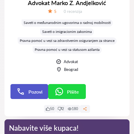
Advokat Marko Z. Andjelković
Recenzija:
5
0 recenzija
Ocena:
Saveti o međunarodnim ugovorima o radnoj mobilnosti
Saveti o imigracionim zakonima
Pravna pomoć u vezi sa zdravstvenim osiguranjem za strance
Pravna pomoć u vezi sa statusom azilanta
Advokat
Beograd
Pozovi
Pišite
Pišite
50
2
180
Nabavite više kupaca!