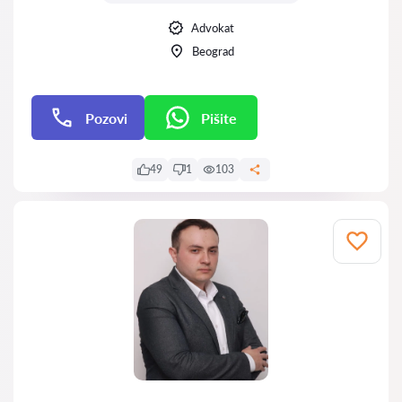
Advokat
Beograd
Pozovi
Pišite
Pišite
49
1
103