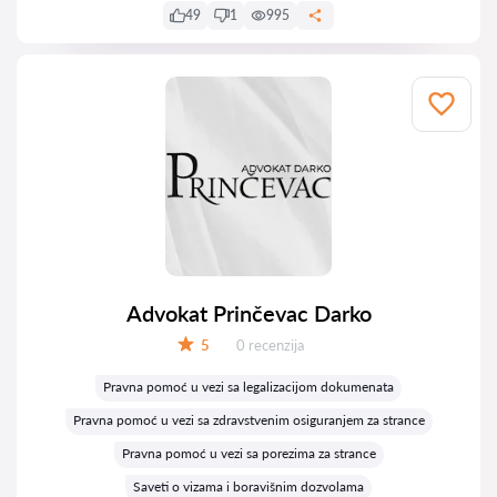
49
1
995
Advokat Prinčevac Darko
Recenzija:
5
0 recenzija
Ocena:
Pravna pomoć u vezi sa legalizacijom dokumenata
Pravna pomoć u vezi sa zdravstvenim osiguranjem za strance
Pravna pomoć u vezi sa porezima za strance
Saveti o vizama i boravišnim dozvolama