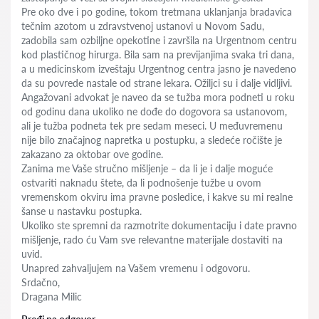
Pre oko dve i po godine, tokom tretmana uklanjanja bradavica
tečnim azotom u zdravstvenoj ustanovi u Novom Sadu,
zadobila sam ozbiljne opekotine i završila na Urgentnom centru
kod plastičnog hirurga. Bila sam na previjanjima svaka tri dana,
a u medicinskom izveštaju Urgentnog centra jasno je navedeno
da su povrede nastale od strane lekara. Ožiljci su i dalje vidljivi.
Angažovani advokat je naveo da se tužba mora podneti u roku
od godinu dana ukoliko ne dođe do dogovora sa ustanovom,
ali je tužba podneta tek pre sedam meseci. U međuvremenu
nije bilo značajnog napretka u postupku, a sledeće ročište je
zakazano za oktobar ove godine.
Zanima me Vaše stručno mišljenje – da li je i dalje moguće
ostvariti naknadu štete, da li podnošenje tužbe u ovom
vremenskom okviru ima pravne posledice, i kakve su mi realne
šanse u nastavku postupka.
Ukoliko ste spremni da razmotrite dokumentaciju i date pravno
mišljenje, rado ću Vam sve relevantne materijale dostaviti na
uvid.
Unapred zahvaljujem na Vašem vremenu i odgovoru.
Srdačno,
Dragana Milic