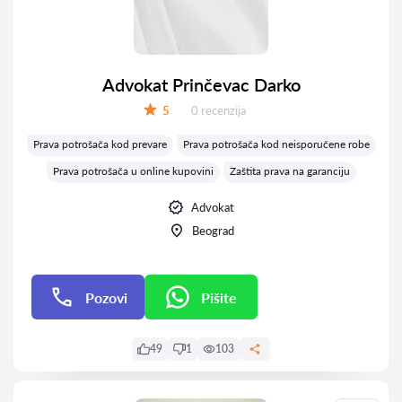
Advokat Prinčevac Darko
Recenzija:
5
0 recenzija
Ocena:
Prava potrošača kod prevare
Prava potrošača kod neisporučene robe
Prava potrošača u online kupovini
Zaštita prava na garanciju
Advokat
Beograd
Pozovi
Pišite
Pišite
49
1
103