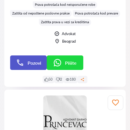
Prava potrošača kod neisporučene robe
Zaštita od nepoštene poslovne prakse
Prava potrošača kod prevare
Zaštita prava u vezi sa kreditima
Advokat
Beograd
Pozovi
Pišite
Pišite
50
2
180