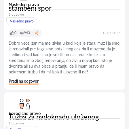
Nasledno pravo
stambeni spor
1 odgovor
Nasledno pravo
0
943
13.05.2025
Dobro vece, zanima me, zivim u kuci koja je stara, muz i ja smo
je renovirali pre toga smo potali mog oca da li mozemo da je
sredimo i sad kad smo je sredili on nas tera iz kuce, a u
kreditima smo zbog renoviranja, on zivi u novoj kuci isto je
dvoriste ali su dva placa u pitanju, da li imam pravo da
pokrenem tuzbu i da mi isplati ulozeno ili ne?
Pređi na odgovor
Porodično pravo
Tužba za nadoknadu uloženog
1 odgovor