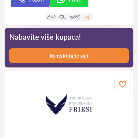
49
1
995
Nabavite više kupaca!
Kontaktirajte sajt