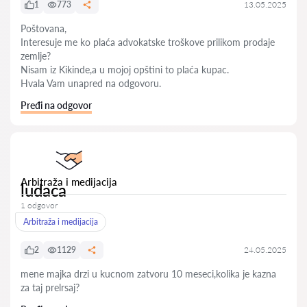
1
773
13.05.2025
Poštovana,
Interesuje me ko plaća advokatske troškove prilikom prodaje
zemlje?
Nisam iz Kikinde,a u mojoj opštini to plaća kupac.
Hvala Vam unapred na odgovoru.
Pređi na odgovor
Arbitraža i medijacija
ludaca
1 odgovor
Arbitraža i medijacija
2
1129
24.05.2025
mene majka drzi u kucnom zatvoru 10 meseci,kolika je kazna
za taj prelrsaj?