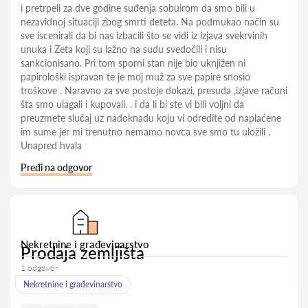
i pretrpeli za dve godine suđenja sobuirom da smo bili u
nezavidnoj situaciji zbog smrti deteta. Na podmukao način su
sve iscenirali da bi nas izbacili što se vidi iz izjava svekrvinih
unuka i Zeta koji su lažno na sudu svedočili i nisu
sankcionisano. Pri tom sporni stan nije bio uknjižen ni
papirološki ispravan te je moj muž za sve papire snosio
troškove . Naravno za sve postoje dokazi, presuda ,izjave računi
šta smo ulagali i kupovali. . i da li bi ste vi bili voljni da
preuzmete slučaj uz nadoknadu koju vi odredite od naplaćene
im sume jer mi trenutno nemamo novca sve smo tu uložili .
Unapred hvala
Pređi na odgovor
Nekretnine i građevinarstvo
Prodaja zemljišta
1 odgovor
Nekretnine i građevinarstvo