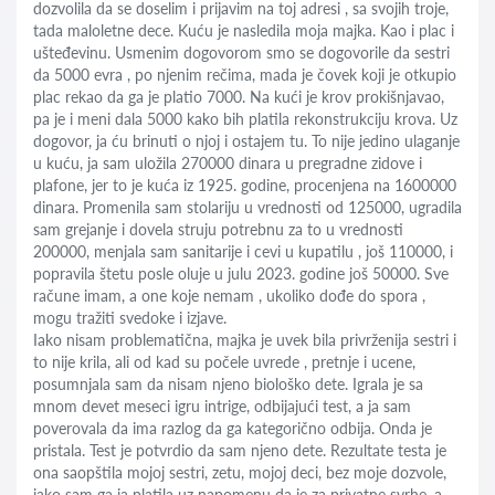
dozvolila da se doselim i prijavim na toj adresi , sa svojih troje,
tada maloletne dece. Kuću je nasledila moja majka. Kao i plac i
ušteđevinu. Usmenim dogovorom smo se dogovorile da sestri
da 5000 evra , po njenim rečima, mada je čovek koji je otkupio
plac rekao da ga je platio 7000. Na kući je krov prokišnjavao,
pa je i meni dala 5000 kako bih platila rekonstrukciju krova. Uz
dogovor, ja ću brinuti o njoj i ostajem tu. To nije jedino ulaganje
u kuću, ja sam uložila 270000 dinara u pregradne zidove i
plafone, jer to je kuća iz 1925. godine, procenjena na 1600000
dinara. Promenila sam stolariju u vrednosti od 125000, ugradila
sam grejanje i dovela struju potrebnu za to u vrednosti
200000, menjala sam sanitarije i cevi u kupatilu , još 110000, i
popravila štetu posle oluje u julu 2023. godine još 50000. Sve
račune imam, a one koje nemam , ukoliko dođe do spora ,
mogu tražiti svedoke i izjave.
Iako nisam problematična, majka je uvek bila privrženija sestri i
to nije krila, ali od kad su počele uvrede , pretnje i ucene,
posumnjala sam da nisam njeno biološko dete. Igrala je sa
mnom devet meseci igru intrige, odbijajući test, a ja sam
poverovala da ima razlog da ga kategorično odbija. Onda je
pristala. Test je potvrdio da sam njeno dete. Rezultate testa je
ona saopštila mojoj sestri, zetu, mojoj deci, bez moje dozvole,
iako sam ga ja platila uz napomenu da je za privatne svrhe, a