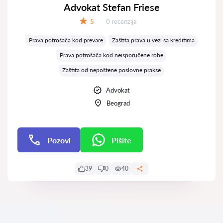
Advokat Stefan Friese
Recenzija:
5
0 recenzija
Ocena:
Prava potrošača kod prevare
Zaštita prava u vezi sa kreditima
Prava potrošača kod neisporučene robe
Zaštita od nepoštene poslovne prakse
Advokat
Beograd
Pozovi
Pišite
Pišite
39
0
40