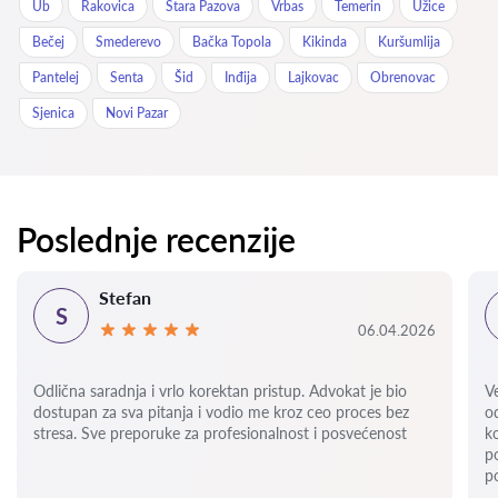
Ub
Rakovica
Stara Pazova
Vrbas
Temerin
Užice
Bečej
Smederevo
Bačka Topola
Kikinda
Kuršumlija
Pantelej
Senta
Šid
Inđija
Lajkovac
Obrenovac
Sjenica
Novi Pazar
Poslednje recenzije
Stefan
S
06.04.2026
Odlična saradnja i vrlo korektan pristup. Advokat je bio
V
dostupan za sva pitanja i vodio me kroz ceo proces bez
o
stresa. Sve preporuke za profesionalnost i posvećenost
k
p
p