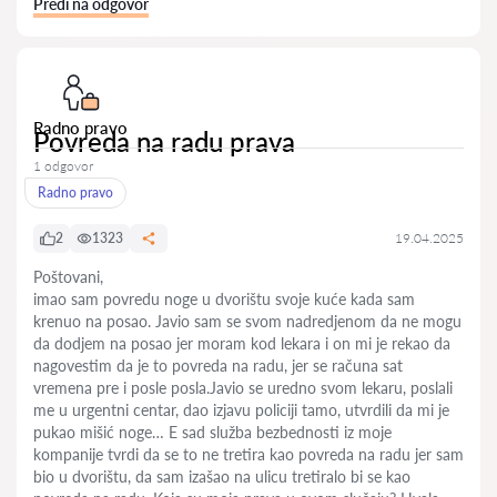
Pređi na odgovor
Radno pravo
Povreda na radu prava
1 odgovor
Radno pravo
2
1323
19.04.2025
Poštovani,
imao sam povredu noge u dvorištu svoje kuće kada sam
krenuo na posao. Javio sam se svom nadredjenom da ne mogu
da dodjem na posao jer moram kod lekara i on mi je rekao da
nagovestim da je to povreda na radu, jer se računa sat
vremena pre i posle posla.Javio se uredno svom lekaru, poslali
me u urgentni centar, dao izjavu policiji tamo, utvrdili da mi je
pukao mišić noge… E sad služba bezbednosti iz moje
kompanije tvrdi da se to ne tretira kao povreda na radu jer sam
bio u dvorištu, da sam izašao na ulicu tretiralo bi se kao