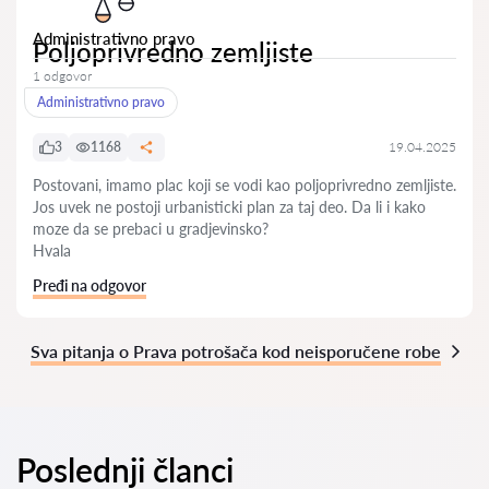
Administrativno pravo
Poljoprivredno zemljiste
1 odgovor
Administrativno pravo
3
1168
19.04.2025
Postovani, imamo plac koji se vodi kao poljoprivredno zemljiste.
Jos uvek ne postoji urbanisticki plan za taj deo. Da li i kako
moze da se prebaci u gradjevinsko?
Hvala
Pređi na odgovor
Sva pitanja o Prava potrošača kod neisporučene robe
Poslednji članci