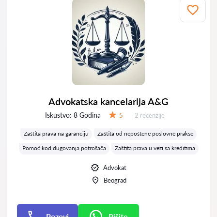
Advokatska kancelarija A&G
Iskustvo:
8 Godina
Recenzija:
5
2 recenzije
Ocena:
Zaštita prava na garanciju
Zaštita od nepoštene poslovne prakse
Pomoć kod dugovanja potrošača
Zaštita prava u vezi sa kreditima
Advokat
Beograd
Pozovi
Pišite
Pišite