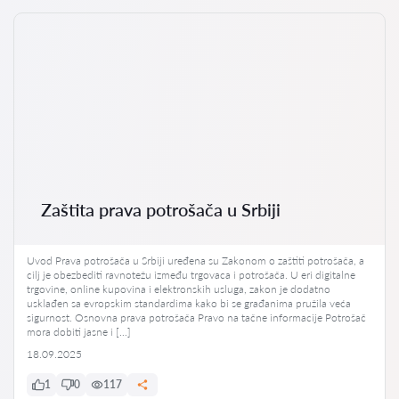
Zaštita prava potrošača u Srbiji
Uvod Prava potrošača u Srbiji uređena su Zakonom o zaštiti potrošača, a
cilj je obezbediti ravnotežu između trgovaca i potrošača. U eri digitalne
trgovine, online kupovina i elektronskih usluga, zakon je dodatno
usklađen sa evropskim standardima kako bi se građanima pružila veća
sigurnost. Osnovna prava potrošača Pravo na tačne informacije Potrošač
mora dobiti jasne i […]
18.09.2025
1
0
117