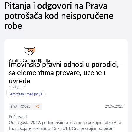
Pitanja i odgovori na Prava
potrošača kod neisporučene
robe
Arbitraža i medijacija
Imovinsko pravni odnosi u porodici,
sa elementima prevare, ucene i
uvrede
1 odgovor
Arbitraža i medijacija
0
625
20.06.2025
Poštovani,
Od avgusta 2012. godine živim u kući moje pokojne tetke Ane
Lazić, koja je preminula 13.7.2018. Ona je svojim potpisom