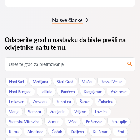
Na sve članke
Odaberite grad u nastavku da biste prešli na
odvjetnike na tu temu:
Novi Sad
Medijana
Stari Grad
Vračar
Savski Venac
Novi Beograd
Palilula
Pančevo
Kragujevac
Voždovac
Leskovac
Zvezdara
Subotica
Šabac
Čukarica
Vranje
Sombor
Zrenjanin
Valjevo
Loznica
Sremska Mitrovica
Zemun
Vršac
Požarevac
Prokuplje
Ruma
Aleksinac
Čačak
Kraljevo
Kruševac
Pirot