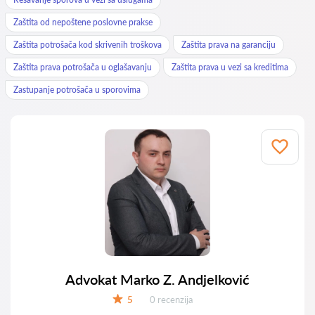
Zaštita od nepoštene poslovne prakse
Zaštita potrošača kod skrivenih troškova
Zaštita prava na garanciju
Zaštita prava potrošača u oglašavanju
Zaštita prava u vezi sa kreditima
Zastupanje potrošača u sporovima
Advokat Marko Z. Andjelković
Recenzija:
5
0 recenzija
Ocena: