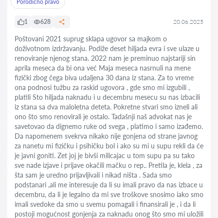
Porodično pravo
1
628
20.06.2025
Poštovani 2021 suprug sklapa ugovor sa majkom o
doživotnom izdržavanju. Podiže deset hiljada evra i sve ulaze u
renoviranje njenog stana. 2022 nam je preminuo najstariji sin
aprila meseca da bi ona već Maja meseca nasrnuli na mene
fizički zbog čega biva udaljena 30 dana iz stana. Za to vreme
ona podnosi tužbu za raskid ugovora , gde smo mi izgubili ,
platili Sto hiljada naknadu i u decembru mesecu su nas izbacili
iz stana sa dva maloletna deteta. Pokretne stvari smo izneli ali
ono što smo renovirali je ostalo. Tadašnji naš advokat nas je
savetovao da dignemo ruke od svega , platimo i samo izađemo.
Da napomenem svekrva nikako nije gonjena od strane javnog
za nanetu mi fizičku i psihičku bol i ako su mi u supu rekli da će
je javni goniti. Zet joj je bivši milicajac u tom supu pa su tako
sve nade izjave i prijave okačili mačku o rep.. Pretila je, klela , za
šta sam je uredno prijavljivali i nikad ništa . Sada smo
podstanari ,ali me interesuje da li su imali pravo da nas izbace u
decembru, da li je legalno da mi sve troškove snosimo iako smo
imali svedoke da smo u svemu pomagali i finansirali je , i da li
postoji mogućnost gonjenja za naknadu onog što smo mi uložili