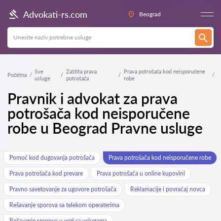
Advokati-rs.com
Beograd
Sve
Zaštita prava
Prava potrošača kod neisporučene
Početna
usluge
potrošača
robe
Pravnik i advokat za prava
potrošača kod neisporučene
robe u Beograd Pravne usluge
Pomoć kod dugovanja potrošača
Prava potrošača kod neisporučene robe
Prava potrošača kod prevare
Prava potrošača u online kupovini
Pravno savetovanje za ugovore potrošača
Reklamacije i povraćaj novca
Rešavanje sporova sa telekom operaterima
Rešavanje sporova u vezi sa uslugama