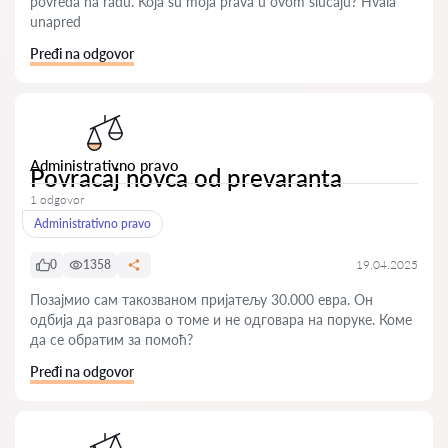
povreda na radu. Koja su moja prava u ovom slučaju? Hvala
unapred
Pređi na odgovor
Administrativno pravo
Povracaj novca od prevaranta
1 odgovor
Administrativno pravo
0
1358
19.04.2025
Позајмио сам такозваном пријатељу 30.000 евра. Он
одбија да разговара о томе и не одговара на поруке. Коме
да се обратим за помоћ?
Pređi na odgovor