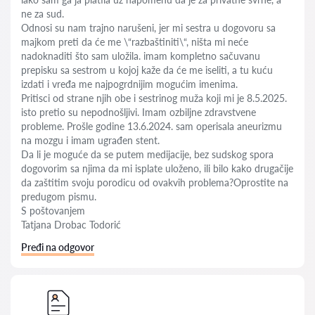
ne za sud.
Odnosi su nam trajno narušeni, jer mi sestra u dogovoru sa
majkom preti da će me \“razbaštiniti\“, ništa mi neće
nadoknaditi što sam uložila. imam kompletno sačuvanu
prepisku sa sestrom u kojoj kaže da će me iseliti, a tu kuću
izdati i vređa me najpogrdnijim mogućim imenima.
Pritisci od strane njih obe i sestrinog muža koji mi je 8.5.2025.
isto pretio su nepodnošljivi. Imam ozbiljne zdravstvene
probleme. Prošle godine 13.6.2024. sam operisala aneurizmu
na mozgu i imam ugrađen stent.
Da li je moguće da se putem medijacije, bez sudskog spora
dogovorim sa njima da mi isplate uloženo, ili bilo kako drugačije
da zaštitim svoju porodicu od ovakvih problema?Oprostite na
predugom pismu.
S poštovanjem
Tatjana Drobac Todorić
Pređi na odgovor