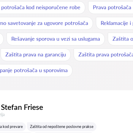
 potrošača kod neisporučene robe
Prava potrošača
no savetovanje za ugovore potrošača
Reklamacije i
Rešavanje sporova u vezi sa uslugama
Zaštita 
Zaštita prava na garanciju
Zaštita prava potrošač
panje potrošača u sporovima
Stefan Friese
a:
ija
a kod prevare
Zaštita od nepoštene poslovne prakse