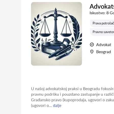
Advokats
Iskustvo:
8 G
Prava potrošač
Pravno savetov
Advokat
Beograd
U našoj advokatskoj praksi u Beogradu fokusira
pravnu podršku i pouzdano zastupanje u različi
Građansko pravo (kupoprodaja, ugovori o zaku
(ugovori o...
dalje