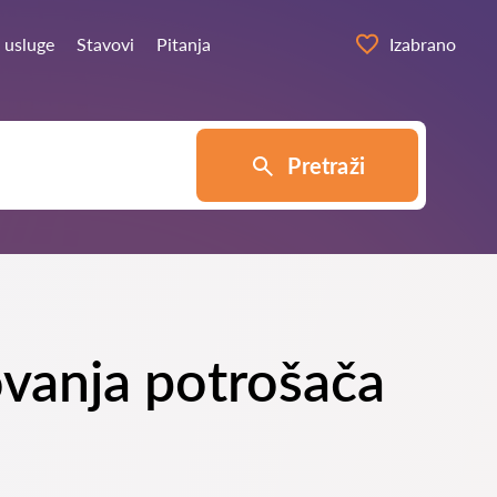
 usluge
Stavovi
Pitanja
Izabrano
Pretraži
vanja potrošača