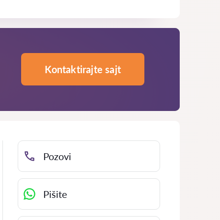
Kontaktirajte sajt
Pozovi
Pišite