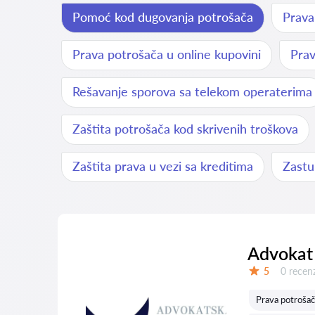
Pomoć kod dugovanja potrošača
Prava
Prava potrošača u online kupovini
Prav
Rešavanje sporova sa telekom operaterima
Zaštita potrošača kod skrivenih troškova
Zaštita prava u vezi sa kreditima
Zastu
Advokat 
Recenzij
5
0 recenz
Ocena:
Prava potrošač