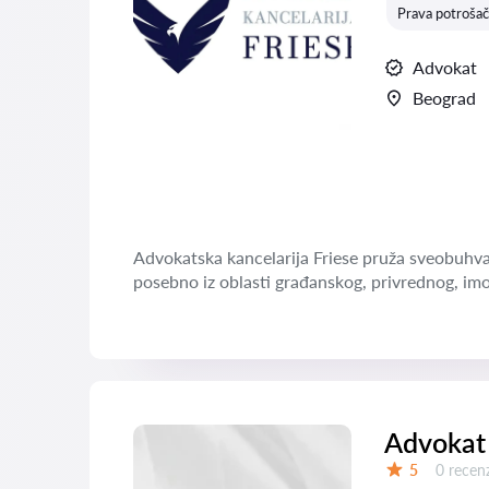
Prava potrošač
Advokat
Beograd
Advokatska kancelarija Friese pruža sveobuhvat
posebno iz oblasti građanskog, privrednog, imo
Advokat
Recenzij
5
0 recenz
Ocena: