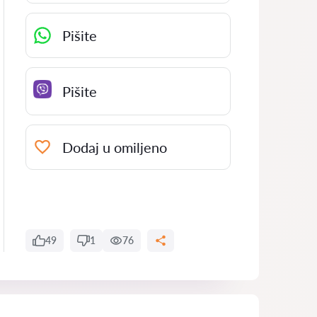
Pišite
Pišite
Dodaj u omiljeno
49
1
76