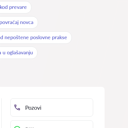
 kod prevare
 povraćaj novca
od nepoštene poslovne prakse
a u oglašavanju
Pozovi