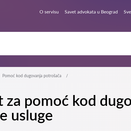
O servisu
Savet advokata u Beograd
Sve
Pomoć kod dugovanja potrošača
at za pomoć kod dugo
e usluge