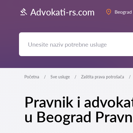
Advokati-rs.com
Beograd
Početna
Sve usluge
Zaštita prava potrošača
Pravnik i advok
u Beograd Pravn