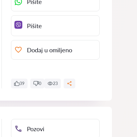
Pišite
Pišite
Dodaj u omiljeno
39
0
23
Pozovi