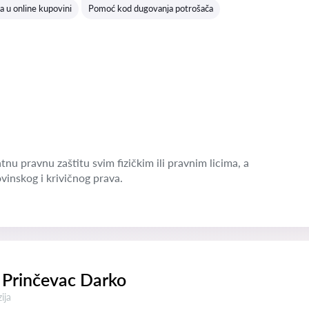
a u online kupovini
Pomoć kod dugovanja potrošača
nu pravnu zaštitu svim fizičkim ili pravnim licima, a
vinskog i krivičnog prava.
 Prinčevac Darko
a:
ija