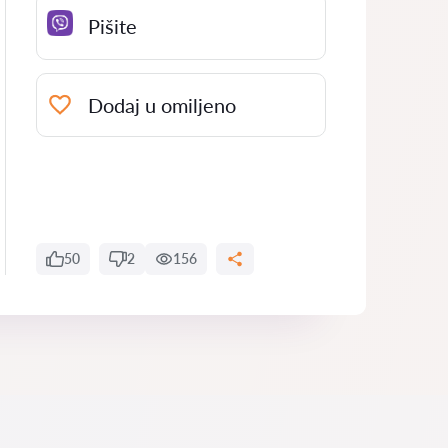
Pišite
Dodaj u omiljeno
50
2
156