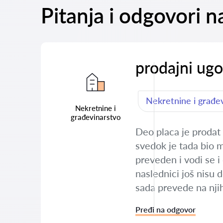
Pitanja i odgovori
prodajni ug
Nekretnine i građe
Nekretnine i
građevinarstvo
Deo placa je prodat 
svedok je tada bio m
preveden i vodi se i
naslednici još nisu d
sada prevede na nji
Pređi na odgovor