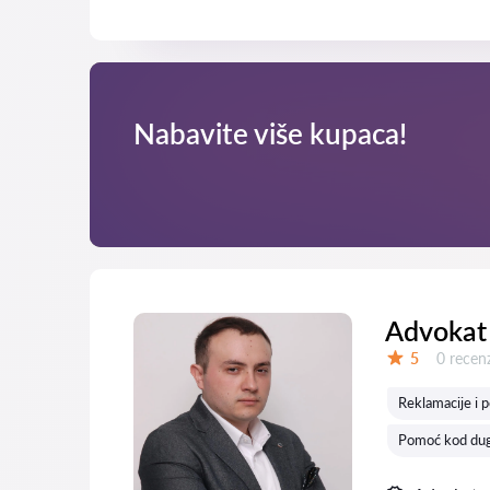
Nabavite više kupaca!
Advokat 
Recenzij
5
0 recenz
Ocena:
Reklamacije i 
Pomoć kod dug