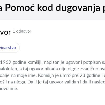
 na Pomoć kod dugovanja 
ovor
1 odgovor
vinarstvo
1969 godine komšiji, napisan je ugovor i potpisan sa 
aloletan, a taj ugovor nikada nije nigde zvanično ov
 dalje na moje ime. Komšija je umro pre 23 godine i
ošli na njega. Da li je taj ugovor validan i da li nasl
hovo ime.