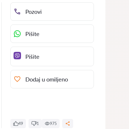
Pozovi
Pišite
Pišite
Dodaj u omiljeno
49
1
975