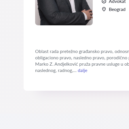
Advokat
Beograd
Oblast rada pretežno građansko pravo, odnosn
obligaciono pravo, nasledno pravo, porodično 
Marko Z. Andjelković pruža pravne usluge u o
naslednog, radnog,...
dalje