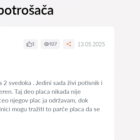
potrošača
13.05.2025
1
927
2 svedoka . Jedini sada živi potisnik i
eren. Taj deo placa nikada nije
 ceo njegov plac ja održavam, dok
ednici mogu tražiti to parče placa da se