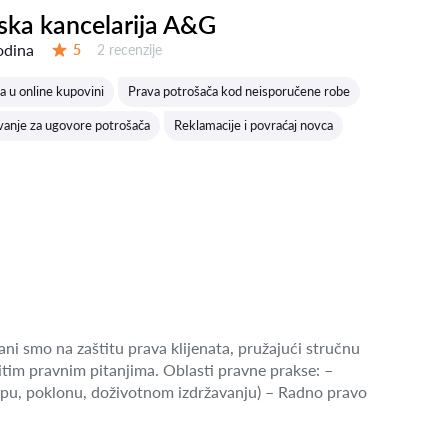
ka kancelarija A&G
odina
Recenzija:
5
2 recenzije
Ocena:
a u online kupovini
Prava potrošača kod neisporučene robe
anje za ugovore potrošača
Reklamacije i povraćaj novca
ni smo na zaštitu prava klijenata, pružajući stručnu
tim pravnim pitanjima. Oblasti pravne prakse: –
pu, poklonu, doživotnom izdržavanju) – Radno pravo