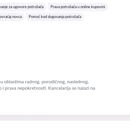
anje za ugovore potrošača
Prava potrošača u online kupovini
povraćaj novca
Pomoć kod dugovanja potrošača
u oblastima radnog, porodičnog, naslednog,
o i prava nepokretnosti. Kancelarija se nalazi na