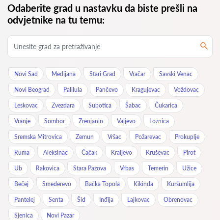
Odaberite grad u nastavku da biste prešli na
odvjetnike na tu temu:
Novi Sad
Medijana
Stari Grad
Vračar
Savski Venac
Novi Beograd
Palilula
Pančevo
Kragujevac
Voždovac
Leskovac
Zvezdara
Subotica
Šabac
Čukarica
Vranje
Sombor
Zrenjanin
Valjevo
Loznica
Sremska Mitrovica
Zemun
Vršac
Požarevac
Prokuplje
Ruma
Aleksinac
Čačak
Kraljevo
Kruševac
Pirot
Ub
Rakovica
Stara Pazova
Vrbas
Temerin
Užice
Bečej
Smederevo
Bačka Topola
Kikinda
Kuršumlija
Pantelej
Senta
Šid
Inđija
Lajkovac
Obrenovac
Sjenica
Novi Pazar