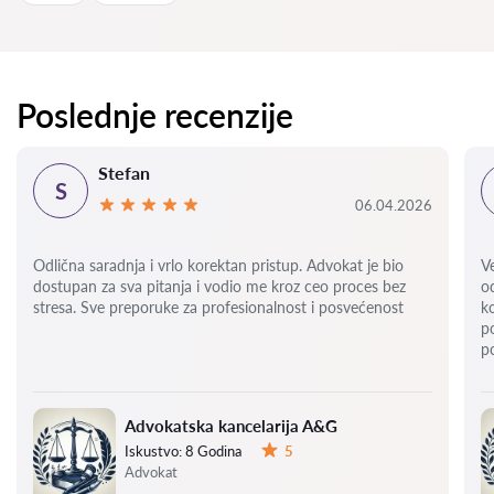
Poslednje recenzije
Stefan
S
06.04.2026
Odlična saradnja i vrlo korektan pristup. Advokat je bio
V
dostupan za sva pitanja i vodio me kroz ceo proces bez
o
stresa. Sve preporuke za profesionalnost i posvećenost
k
p
p
Advokatska kancelarija A&G
Iskustvo:
8 Godina
5
Ocena:
Advokat