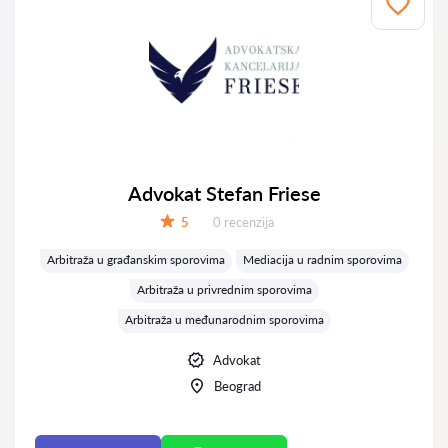
Advokat Stefan Friese
Recenzija:
5
0 recenzija
Ocena:
Arbitraža u građanskim sporovima
Mediacija u radnim sporovima
Arbitraža u privrednim sporovima
Arbitraža u međunarodnim sporovima
Advokat
Beograd