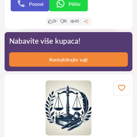
Pozovi
Pišite
Pišite
39
0
40
Nabavite više kupaca!
Kontaktirajte sajt