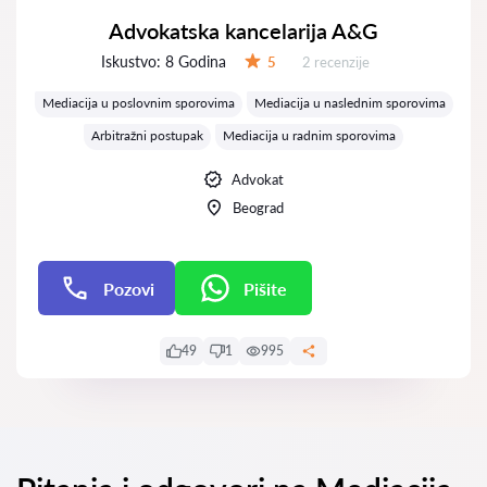
Advokatska kancelarija A&G
Iskustvo:
8 Godina
Recenzija:
5
2 recenzije
Ocena:
Mediacija u poslovnim sporovima
Mediacija u naslednim sporovima
Arbitražni postupak
Mediacija u radnim sporovima
Advokat
Beograd
Pozovi
Pišite
Pišite
49
1
995