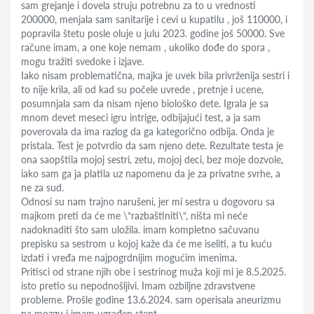
sam grejanje i dovela struju potrebnu za to u vrednosti
200000, menjala sam sanitarije i cevi u kupatilu , još 110000, i
popravila štetu posle oluje u julu 2023. godine još 50000. Sve
račune imam, a one koje nemam , ukoliko dođe do spora ,
mogu tražiti svedoke i izjave.
Iako nisam problematična, majka je uvek bila privrženija sestri i
to nije krila, ali od kad su počele uvrede , pretnje i ucene,
posumnjala sam da nisam njeno biološko dete. Igrala je sa
mnom devet meseci igru intrige, odbijajući test, a ja sam
poverovala da ima razlog da ga kategorično odbija. Onda je
pristala. Test je potvrdio da sam njeno dete. Rezultate testa je
ona saopštila mojoj sestri, zetu, mojoj deci, bez moje dozvole,
iako sam ga ja platila uz napomenu da je za privatne svrhe, a
ne za sud.
Odnosi su nam trajno narušeni, jer mi sestra u dogovoru sa
majkom preti da će me \“razbaštiniti\“, ništa mi neće
nadoknaditi što sam uložila. imam kompletno sačuvanu
prepisku sa sestrom u kojoj kaže da će me iseliti, a tu kuću
izdati i vređa me najpogrdnijim mogućim imenima.
Pritisci od strane njih obe i sestrinog muža koji mi je 8.5.2025.
isto pretio su nepodnošljivi. Imam ozbiljne zdravstvene
probleme. Prošle godine 13.6.2024. sam operisala aneurizmu
na mozgu i imam ugrađen stent.