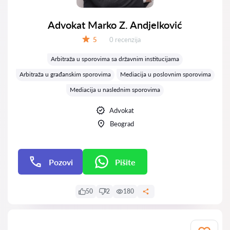
Advokat Marko Z. Andjelković
Recenzija:
5
0 recenzija
Ocena:
Arbitraža u sporovima sa državnim institucijama
Arbitraža u građanskim sporovima
Mediacija u poslovnim sporovima
Mediacija u naslednim sporovima
Advokat
Beograd
Pozovi
Pišite
Pišite
50
2
180