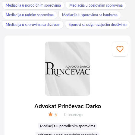
Mediacija u porodičnim sporovima
Mediacija u poslovnim sporovima
Mediacija u radnim sporovima
Mediacija u sporovima sa bankama
Mediacija u sporovima sa državom
Sporovi sa osiguravajućim društvima
Advokat Prinčevac Darko
Recenzija:
5
0 recenzija
Ocena:
Mediacija u porodičnim sporovima
Arbitraža u međunarodnim sporovima