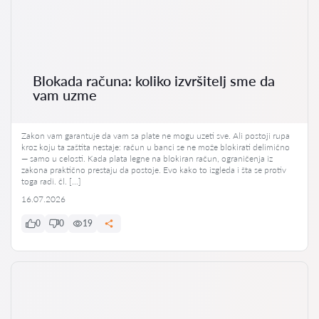
Blokada računa: koliko izvršitelj sme da
vam uzme
Zakon vam garantuje da vam sa plate ne mogu uzeti sve. Ali postoji rupa
kroz koju ta zaštita nestaje: račun u banci se ne može blokirati delimično
— samo u celosti. Kada plata legne na blokiran račun, ograničenja iz
zakona praktično prestaju da postoje. Evo kako to izgleda i šta se protiv
toga radi. čl. […]
16.07.2026
0
0
19