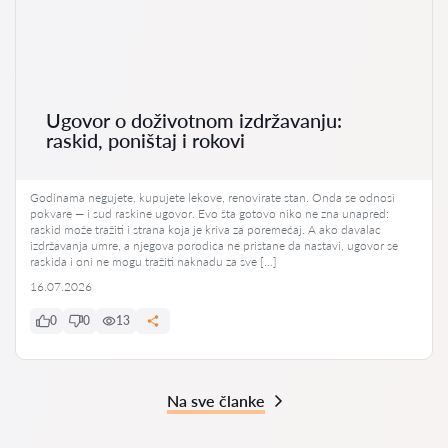
Ugovor o doživotnom izdržavanju:
raskid, poništaj i rokovi
Godinama negujete, kupujete lekove, renovirate stan. Onda se odnosi
pokvare — i sud raskine ugovor. Evo šta gotovo niko ne zna unapred:
raskid može tražiti i strana koja je kriva za poremećaj. A ako davalac
izdržavanja umre, a njegova porodica ne pristane da nastavi, ugovor se
raskida i oni ne mogu tražiti naknadu za sve […]
16.07.2026
0
0
13
Na sve članke