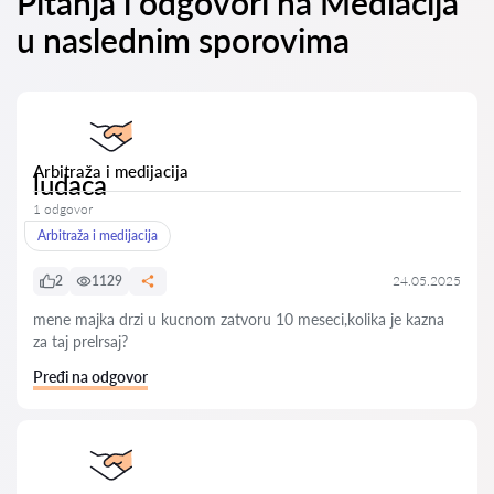
Pitanja i odgovori na Mediacija
u naslednim sporovima
Arbitraža i medijacija
ludaca
1 odgovor
Arbitraža i medijacija
2
1129
24.05.2025
mene majka drzi u kucnom zatvoru 10 meseci,kolika je kazna
za taj prelrsaj?
Pređi na odgovor