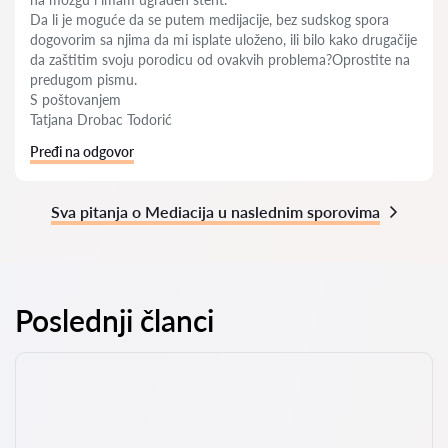
Da li je moguće da se putem medijacije, bez sudskog spora
dogovorim sa njima da mi isplate uloženo, ili bilo kako drugačije
da zaštitim svoju porodicu od ovakvih problema?Oprostite na
predugom pismu.
S poštovanjem
Tatjana Drobac Todorić
Pređi na odgovor
Sva pitanja o Mediacija u naslednim sporovima
Poslednji članci