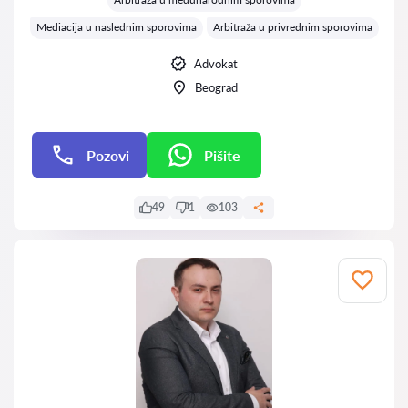
Mediacija u naslednim sporovima
Arbitraža u privrednim sporovima
Advokat
Beograd
Pozovi
Pišite
Pišite
49
1
103