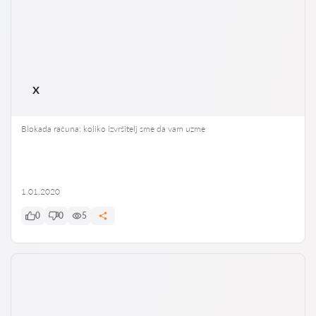
x
Blokada računa: koliko izvršitelj sme da vam uzme
1.01.2020
0
0
5