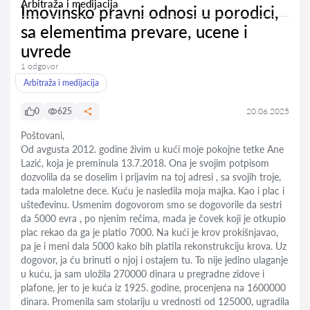
Arbitraža i medijacija
Imovinsko pravni odnosi u porodici,
sa elementima prevare, ucene i
uvrede
1 odgovor
Arbitraža i medijacija
0
625
20.06.2025
Poštovani,
Od avgusta 2012. godine živim u kući moje pokojne tetke Ane
Lazić, koja je preminula 13.7.2018. Ona je svojim potpisom
dozvolila da se doselim i prijavim na toj adresi , sa svojih troje,
tada maloletne dece. Kuću je nasledila moja majka. Kao i plac i
ušteđevinu. Usmenim dogovorom smo se dogovorile da sestri
da 5000 evra , po njenim rečima, mada je čovek koji je otkupio
plac rekao da ga je platio 7000. Na kući je krov prokišnjavao,
pa je i meni dala 5000 kako bih platila rekonstrukciju krova. Uz
dogovor, ja ću brinuti o njoj i ostajem tu. To nije jedino ulaganje
u kuću, ja sam uložila 270000 dinara u pregradne zidove i
plafone, jer to je kuća iz 1925. godine, procenjena na 1600000
dinara. Promenila sam stolariju u vrednosti od 125000, ugradila