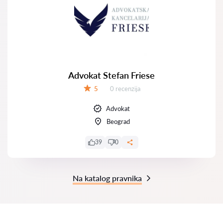
Advokat Stefan Friese
Recenzija:
5
0 recenzija
Ocena:
Advokat
Beograd
39
0
Na katalog pravnika