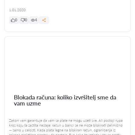
1.01.2020
0
0
4
Blokada računa: koliko izvršitelj sme da
vam uzme
Zakon vam garantuje da vam sa plate ne mogu uzeti sve. Ali postoji rupa
kroz koju ta zaštita nestaje: račun u banci se ne može blokirati delimično
— samo u celosti. Kada plata legne na blokiran račun, ograničenja iz
zakona praktično prestaju da postoje. Evo kako to izgleda i šta se protiv