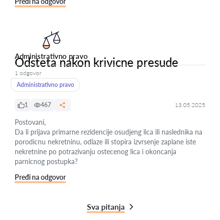
Pređi na odgovor
Administrativno pravo
Odsteta nakon krivicne presude
1 odgovor
Administrativno pravo
1
467
13.05.2025
Postovani,
Da li prijava primarne rezidencije osudjeng lica ili naslednika na
porodicnu nekretninu, odlaze ili stopira izvrsenje zaplane iste
nekretnine po potrazivanju ostecenog lica i okoncanja
parnicnog postupka?
Pređi na odgovor
Sva pitanja