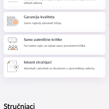
oblasti zakona.
Garancija kvaliteta
Samo najbolji advokati Srbije.
Samo autentične kritike
Na našem sajtu se nalaze samo proverene kritike.
Iskusni stručnjaci
Advokati i advokati sa iskustvom u sprovođenju zakona.
Stručnjaci