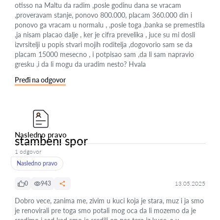
otisso na Maltu da radim ,posle godinu dana se vracam
,proveravam stanje, ponovo 800.000, placam 360.000 din i
ponovo ga vracam u normalu , ,posle toga ,banka se premestila
,ja nisam placao dalje , ker je cifra prevelika , juce su mi dosli
izvrsitelji u popis stvari mojih roditelja ,dogovorio sam se da
placam 15000 mesecno , i potpisao sam ,da li sam napravio
gresku ,i da li mogu da uradim nesto? Hvala
Pređi na odgovor
Nasledno pravo
stambeni spor
1 odgovor
Nasledno pravo
0
943
13.05.2025
Dobro vece, zanima me, zivim u kuci koja je stara, muz i ja smo
je renovirali pre toga smo potali mog oca da li mozemo da je