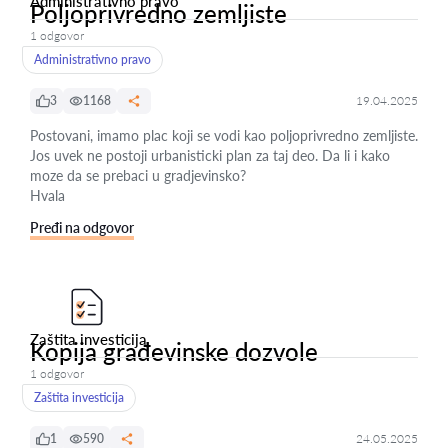
Administrativno pravo
Poljoprivredno zemljiste
1 odgovor
Administrativno pravo
3
1168
19.04.2025
Postovani, imamo plac koji se vodi kao poljoprivredno zemljiste.
Jos uvek ne postoji urbanisticki plan za taj deo. Da li i kako
moze da se prebaci u gradjevinsko?
Hvala
Pređi na odgovor
Zaštita investicija
Kopija građevinske dozvole
1 odgovor
Zaštita investicija
1
590
24.05.2025