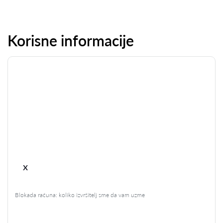
Korisne informacije
x
Blokada računa: koliko izvršitelj sme da vam uzme