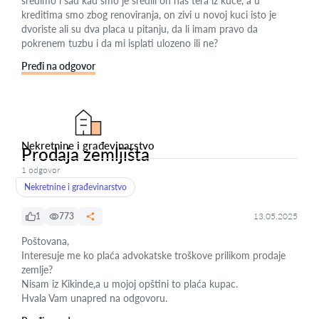
sredimo i sad kad smo je sredili on nas tera iz kuce, a u
kreditima smo zbog renoviranja, on zivi u novoj kuci isto je
dvoriste ali su dva placa u pitanju, da li imam pravo da
pokrenem tuzbu i da mi isplati ulozeno ili ne?
Pređi na odgovor
Nekretnine i građevinarstvo
Prodaja zemljišta
1 odgovor
Nekretnine i građevinarstvo
1
773
13.05.2025
Poštovana,
Interesuje me ko plaća advokatske troškove prilikom prodaje
zemlje?
Nisam iz Kikinde,a u mojoj opštini to plaća kupac.
Hvala Vam unapred na odgovoru.