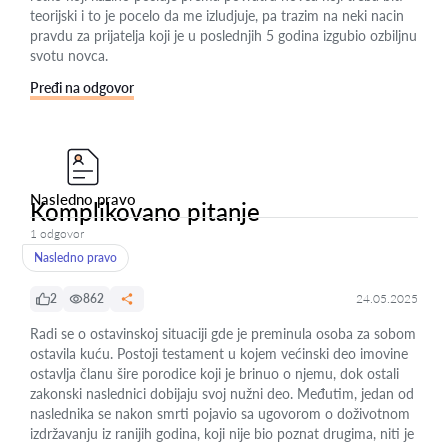
teorijski i to je pocelo da me izludjuje, pa trazim na neki nacin
pravdu za prijatelja koji je u poslednjih 5 godina izgubio ozbiljnu
svotu novca.
Pređi na odgovor
Nasledno pravo
Komplikovano pitanje
1 odgovor
Nasledno pravo
2
862
24.05.2025
Radi se o ostavinskoj situaciji gde je preminula osoba za sobom
ostavila kuću. Postoji testament u kojem većinski deo imovine
ostavlja članu šire porodice koji je brinuo o njemu, dok ostali
zakonski naslednici dobijaju svoj nužni deo. Međutim, jedan od
naslednika se nakon smrti pojavio sa ugovorom o doživotnom
izdržavanju iz ranijih godina, koji nije bio poznat drugima, niti je