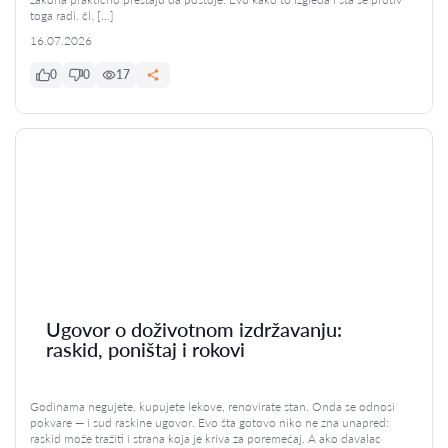
toga radi. čl. […]
16.07.2026
0
0
17
Ugovor o doživotnom izdržavanju:
raskid, poništaj i rokovi
Godinama negujete, kupujete lekove, renovirate stan. Onda se odnosi
pokvare — i sud raskine ugovor. Evo šta gotovo niko ne zna unapred:
raskid može tražiti i strana koja je kriva za poremećaj. A ako davalac