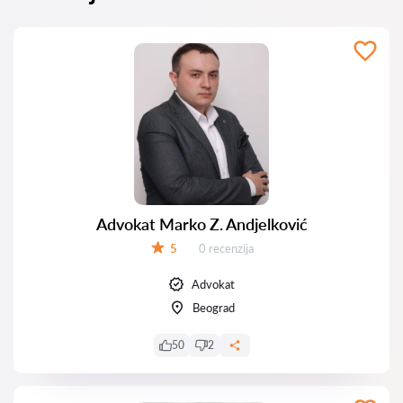
Advokat Marko Z. Andjelković
Recenzija:
5
0 recenzija
Ocena:
Advokat
Beograd
50
2