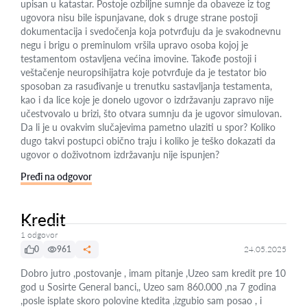
upisan u katastar. Postoje ozbiljne sumnje da obaveze iz tog
ugovora nisu bile ispunjavane, dok s druge strane postoji
dokumentacija i svedočenja koja potvrđuju da je svakodnevnu
negu i brigu o preminulom vršila upravo osoba kojoj je
testamentom ostavljena većina imovine. Takođe postoji i
veštačenje neuropsihijatra koje potvrđuje da je testator bio
sposoban za rasuđivanje u trenutku sastavljanja testamenta,
kao i da lice koje je donelo ugovor o izdržavanju zapravo nije
učestvovalo u brizi, što otvara sumnju da je ugovor simulovan.
Da li je u ovakvim slučajevima pametno ulaziti u spor? Koliko
dugo takvi postupci obično traju i koliko je teško dokazati da
ugovor o doživotnom izdržavanju nije ispunjen?
Pređi na odgovor
Kredit
1 odgovor
0
961
24.05.2025
Dobro jutro ,postovanje , imam pitanje ,Uzeo sam kredit pre 10
god u Sosirte General banci,, Uzeo sam 860.000 ,na 7 godina
,posle isplate skoro polovine ktedita ,izgubio sam posao , i