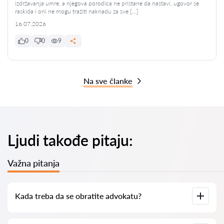
izdržavanja umre, a njegova porodica ne pristane da nastavi, ugovor se
raskida i oni ne mogu tražiti naknadu za sve […]
16.07.2026
0
0
9
Na sve članke
Ljudi takođe pitaju:
Važna pitanja
Kada treba da se obratite advokatu?
Kada je potrebno kontaktirati advokata? Ljudi donose odluku