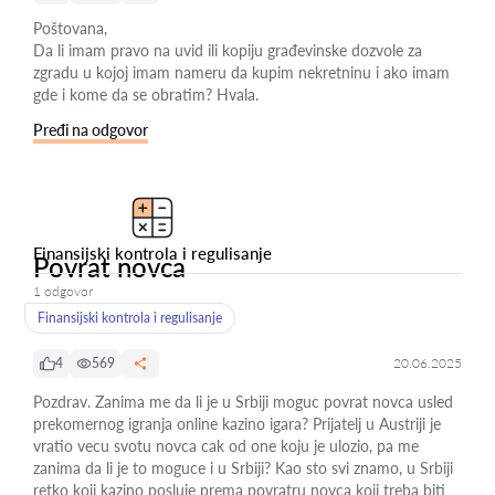
Poštovana,
Da li imam pravo na uvid ili kopiju građevinske dozvole za
zgradu u kojoj imam nameru da kupim nekretninu i ako imam
gde i kome da se obratim? Hvala.
Pređi na odgovor
Finansijski kontrola i regulisanje
Povrat novca
1 odgovor
Finansijski kontrola i regulisanje
4
569
20.06.2025
Pozdrav. Zanima me da li je u Srbiji moguc povrat novca usled
prekomernog igranja online kazino igara? Prijatelj u Austriji je
vratio vecu svotu novca cak od one koju je ulozio, pa me
zanima da li je to moguce i u Srbiji? Kao sto svi znamo, u Srbiji
retko koji kazino posluje prema povratru novca koji treba biti