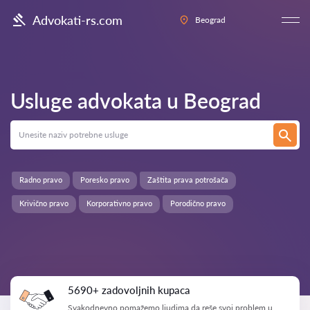
Advokati-rs.com
Beograd
Usluge advokata u
Beograd
Radno pravo
Poresko pravo
Zaštita prava potrošača
Krivično pravo
Korporativno pravo
Porodično pravo
5690+ zadovoljnih kupaca
Svakodnevno pomažemo ljudima da reše svoj problem u