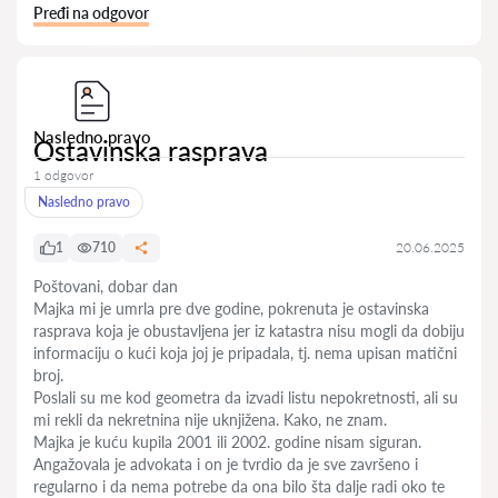
Pređi na odgovor
Nasledno pravo
Ostavinska rasprava
1 odgovor
Nasledno pravo
1
710
20.06.2025
Poštovani, dobar dan
Majka mi je umrla pre dve godine, pokrenuta je ostavinska
rasprava koja je obustavljena jer iz katastra nisu mogli da dobiju
informaciju o kući koja joj je pripadala, tj. nema upisan matični
broj.
Poslali su me kod geometra da izvadi listu nepokretnosti, ali su
mi rekli da nekretnina nije uknjižena. Kako, ne znam.
Majka je kuću kupila 2001 ili 2002. godine nisam siguran.
Angažovala je advokata i on je tvrdio da je sve završeno i
regularno i da nema potrebe da ona bilo šta dalje radi oko te