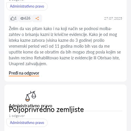
Administrativno pravo
1
626
27.07.2025
Želim da vas pitam kako i na koji način se podnosi molba-
zahtev o brisanju kazni iz krivične evidencije. Kako je od mog
isteka kazne zatvora (visina kazne do 3 godine) prošlo
vremenski period veći od 11 godina molio bih vas da me
uputite kome da se obratim da bih mogao zbog posla kojim se
bavim recimo Rehabilitovao kazne iz evidencije ili Obrisao iste,
Unapred zahvaljujem.
Pređi na odgovor
Administrativno pravo
Poljoprivredno zemljiste
1 odgovor
Administrativno pravo