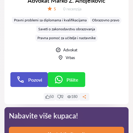
Advokat Marko Z. Andjelković
Recenzija:
5
0 recenzija
Ocena:
Pravni problemi sa diplomama i kvalifikacijama
Obrazovno pravo
Saveti o zakonodavstvu obrazovanja
Pravna pomoć za učitelje i nastavnike
Advokat
Vrbas
Pozovi
Pišite
Pišite
50
2
180
Nabavite više kupaca!