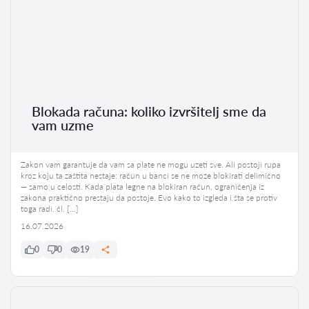
Blokada računa: koliko izvršitelj sme da
vam uzme
Zakon vam garantuje da vam sa plate ne mogu uzeti sve. Ali postoji rupa
kroz koju ta zaštita nestaje: račun u banci se ne može blokirati delimično
— samo u celosti. Kada plata legne na blokiran račun, ograničenja iz
zakona praktično prestaju da postoje. Evo kako to izgleda i šta se protiv
toga radi. čl. […]
16.07.2026
0
0
19