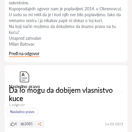
nekretnine.
Kupoprodajnih ugovor nam je poplavljen( 2014. u Obrenovcu).
U sudu su mi rekli da je i kod njih sve bilo poplavljeno, tako da
nemamo sestra i ja nikakav papir ni dokaz o toj kući.
Na koji način možemo da dokažemo da imamo pravo na tu
kuću?
Unapred zahvalan
Milan Batovac
Pređi na odgovor
Nasledno pravo
Da lo mogu da dobijem vlasnistvo
kuce
1 odgovor
Nasledno pravo
4
2085
24.03.2025