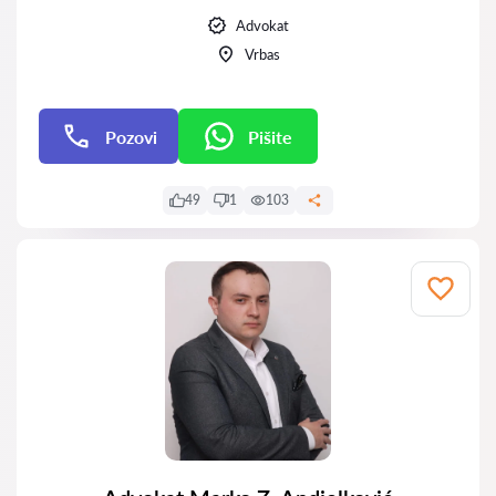
Advokat
Vrbas
Pozovi
Pišite
Pišite
49
1
103