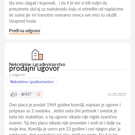
šta smo ulagali i kupovali. . i da li bi ste vi bili voljni da
preuzmete slučaj uz nadoknadu koju vi odredite od naplaćene
im sume jer mi trenutno nemamo novca sve smo tu uložili .
Unapred hvala
Pređi na odgovor
Nekretnine i građevinarstvo
prodajni ugovor
1 odgovor
Nekretnine i građevinarstvo
1
927
13.05.2025
Deo placa je prodat 1969 godine komšiji, napisan je ugovor i
potpisan sa 2 svedoka . Jedini sada živi potisnik i svedok je
tada bio maloletan, a taj ugovor nikada nije nigde zvanično
overen. Taj deo placa nikada nije preveden i vodi se i dalje na
moje ime. Komšija je umro pre 23 godine i ceo njegov plac ja
održavam, dok naslednici još nisu došli na njega. Da li je taj