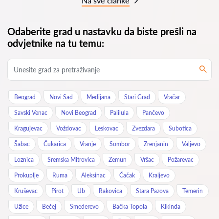
Na sve članke
Odaberite grad u nastavku da biste prešli na
odvjetnike na tu temu:
Beograd
Novi Sad
Medijana
Stari Grad
Vračar
Savski Venac
Novi Beograd
Palilula
Pančevo
Kragujevac
Voždovac
Leskovac
Zvezdara
Subotica
Šabac
Čukarica
Vranje
Sombor
Zrenjanin
Valjevo
Loznica
Sremska Mitrovica
Zemun
Vršac
Požarevac
Prokuplje
Ruma
Aleksinac
Čačak
Kraljevo
Kruševac
Pirot
Ub
Rakovica
Stara Pazova
Temerin
Užice
Bečej
Smederevo
Bačka Topola
Kikinda