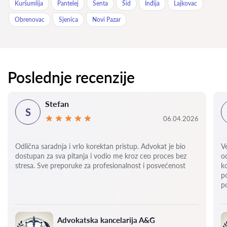
Kuršumlija
Pantelej
Senta
Šid
Inđija
Lajkovac
Obrenovac
Sjenica
Novi Pazar
Poslednje recenzije
Stefan
S
06.04.2026
Odlična saradnja i vrlo korektan pristup. Advokat je bio
V
dostupan za sva pitanja i vodio me kroz ceo proces bez
o
stresa. Sve preporuke za profesionalnost i posvećenost
k
p
p
Advokatska kancelarija A&G