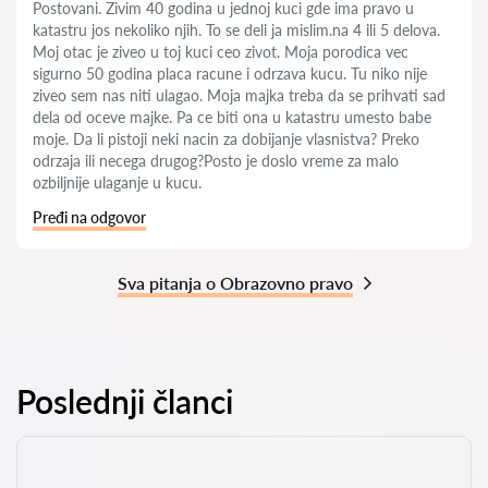
Postovani. Zivim 40 godina u jednoj kuci gde ima pravo u
katastru jos nekoliko njih. To se deli ja mislim.na 4 ili 5 delova.
Moj otac je ziveo u toj kuci ceo zivot. Moja porodica vec
sigurno 50 godina placa racune i odrzava kucu. Tu niko nije
ziveo sem nas niti ulagao. Moja majka treba da se prihvati sad
dela od oceve majke. Pa ce biti ona u katastru umesto babe
moje. Da li pistoji neki nacin za dobijanje vlasnistva? Preko
odrzaja ili necega drugog?Posto je doslo vreme za malo
ozbiljnije ulaganje u kucu.
Pređi na odgovor
Sva pitanja o Obrazovno pravo
Poslednji članci