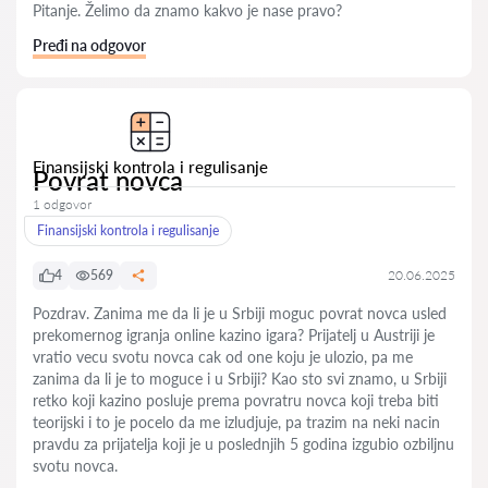
Pitanje. Želimo da znamo kakvo je nase pravo?
Pređi na odgovor
Finansijski kontrola i regulisanje
Povrat novca
1 odgovor
Finansijski kontrola i regulisanje
4
569
20.06.2025
Pozdrav. Zanima me da li je u Srbiji moguc povrat novca usled
prekomernog igranja online kazino igara? Prijatelj u Austriji je
vratio vecu svotu novca cak od one koju je ulozio, pa me
zanima da li je to moguce i u Srbiji? Kao sto svi znamo, u Srbiji
retko koji kazino posluje prema povratru novca koji treba biti
teorijski i to je pocelo da me izludjuje, pa trazim na neki nacin
pravdu za prijatelja koji je u poslednjih 5 godina izgubio ozbiljnu
svotu novca.