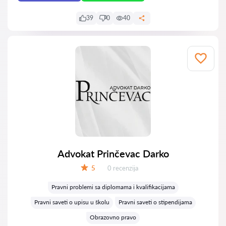
39
0
40
Advokat Prinčevac Darko
Recenzija:
5
0 recenzija
Ocena:
Pravni problemi sa diplomama i kvalifikacijama
Pravni saveti o upisu u školu
Pravni saveti o stipendijama
Obrazovno pravo