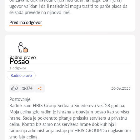
ugovor validan i da li naslednici mogu tražiti to parče placa da
se sada prevede na njihovo ime.
Pređi na odgovor
Radno pravo
Posao
1 odgovor
Radno pravo
0
374
20.06.2025
Postovanje
Radnik sam HBIS Group Serbia u Smederevu već 28 godina.
Moja celina gde radim je Ishrana a obavljam posao kao serviser
hrane. Sada je pokrenuto pitanje prelaska servisera u privatnu
celinu Kontra biz samo nas servisera hrane dok kuhinja i
tamosnja administracija ostaje pri HBIS GROUP.Da naglasim mi
smo ista celina.