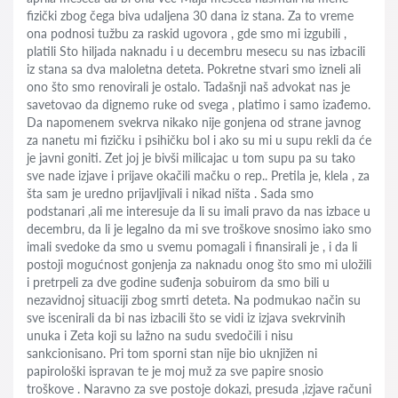
fizički zbog čega biva udaljena 30 dana iz stana. Za to vreme
ona podnosi tužbu za raskid ugovora , gde smo mi izgubili ,
platili Sto hiljada naknadu i u decembru mesecu su nas izbacili
iz stana sa dva maloletna deteta. Pokretne stvari smo izneli ali
ono što smo renovirali je ostalo. Tadašnji naš advokat nas je
savetovao da dignemo ruke od svega , platimo i samo izađemo.
Da napomenem svekrva nikako nije gonjena od strane javnog
za nanetu mi fizičku i psihičku bol i ako su mi u supu rekli da će
je javni goniti. Zet joj je bivši milicajac u tom supu pa su tako
sve nade izjave i prijave okačili mačku o rep.. Pretila je, klela , za
šta sam je uredno prijavljivali i nikad ništa . Sada smo
podstanari ,ali me interesuje da li su imali pravo da nas izbace u
decembru, da li je legalno da mi sve troškove snosimo iako smo
imali svedoke da smo u svemu pomagali i finansirali je , i da li
postoji mogućnost gonjenja za naknadu onog što smo mi uložili
i pretrpeli za dve godine suđenja sobuirom da smo bili u
nezavidnoj situaciji zbog smrti deteta. Na podmukao način su
sve iscenirali da bi nas izbacili što se vidi iz izjava svekrvinih
unuka i Zeta koji su lažno na sudu svedočili i nisu
sankcionisano. Pri tom sporni stan nije bio uknjižen ni
papirološki ispravan te je moj muž za sve papire snosio
troškove . Naravno za sve postoje dokazi, presuda ,izjave računi