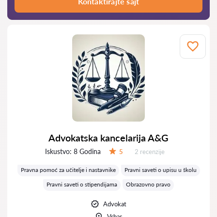
Kontaktirajte sajt
Advokatska kancelarija A&G
Iskustvo:
8 Godina
Recenzija:
5
2 recenzije
Ocena:
Pravna pomoć za učitelje i nastavnike
Pravni saveti o upisu u školu
Pravni saveti o stipendijama
Obrazovno pravo
Advokat
Vrbas