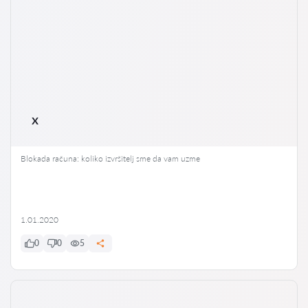
x
Blokada računa: koliko izvršitelj sme da vam uzme
1.01.2020
0
0
5