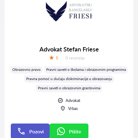
Advokat Stefan Friese
Recenzija:
5
0 recenzija
Ocena:
Obrazovno pravo
Pravni saveti o školama i obrazovnim programima
Pravna pomoć u slučaju diskriminacije u obrazovanju
Pravni saveti o obrazovnim grantovima
Advokat
Vrbas
Pozovi
Pišite
Pišite