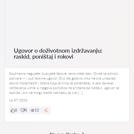
Ugovor o doživotnom izdržavanju:
raskid, poništaj i rokovi
Godinama negujete, kupujete lekove, renovirate stan. Onda se odnosi
pokvare — i sud raskine ugovor. Evo šta gotovo niko ne zna unapred:
raskid može tražiti i strana koja je kriva za poremećaj. A ako davalac
izdržavanja umre, a njegova porodica ne pristane da nastavi, ugovor se
raskida i oni ne mogu tražiti naknadu za sve […]
16.07.2026
0
0
13