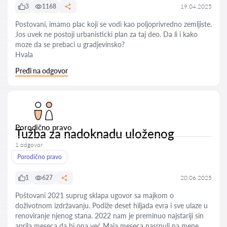
3
1168
19.04.2025
Postovani, imamo plac koji se vodi kao poljoprivredno zemljiste.
Jos uvek ne postoji urbanisticki plan za taj deo. Da li i kako
moze da se prebaci u gradjevinsko?
Hvala
Pređi na odgovor
Porodično pravo
Tužba za nadoknadu uloženog
1 odgovor
Porodično pravo
1
627
20.06.2025
Poštovani 2021 suprug sklapa ugovor sa majkom o
doživotnom izdržavanju. Podiže deset hiljada evra i sve ulaze u
renoviranje njenog stana. 2022 nam je preminuo najstariji sin
aprila meseca da bi ona već Maja meseca nasrnuli na mene