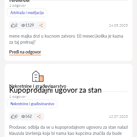
1 odgovor
Arbitraža i medijacija
2
1129
24.05.2025
mene majka drzi u kucnom zatvoru 10 meseci,kolika je kazna
za taj prelrsaj?
Pređi na odgovor
Nekretnine i građevinarstvo
Kupoprodajni ugovor za stan
1 odgovor
Nekretnine i građevinarstvo
0
562
12.07.2025
Prodavac odbija da se u kupoprodajnom ugovoru za stan nalazi
klauzula izvršenja koja bi nama kao kupcima značila da bude