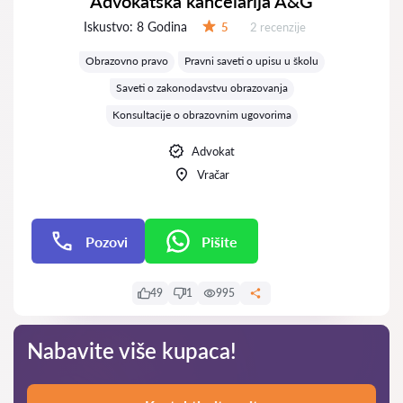
Advokatska kancelarija A&G
Iskustvo:
8 Godina
Recenzija:
5
2 recenzije
Ocena:
Obrazovno pravo
Pravni saveti o upisu u školu
Saveti o zakonodavstvu obrazovanja
Konsultacije o obrazovnim ugovorima
Advokat
Vračar
Pozovi
Pišite
Pišite
49
1
995
Nabavite više kupaca!