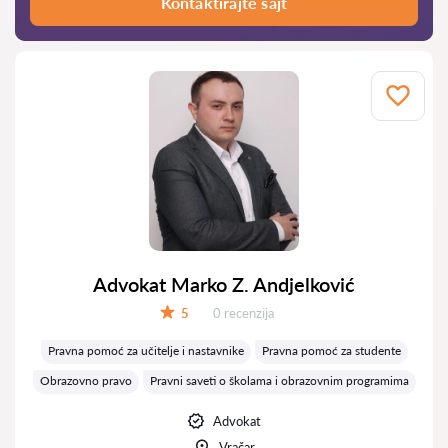
Kontaktirajte sajt
Advokat Marko Z. Andjelković
Recenzija:
5
0 recenzija
Ocena:
Pravna pomoć za učitelje i nastavnike
Pravna pomoć za studente
Obrazovno pravo
Pravni saveti o školama i obrazovnim programima
Advokat
Vračar