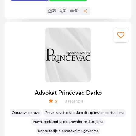
39
0
40
Advokat Prinčevac Darko
Recenzija:
5
0 recenzija
Ocena:
Obrazovno pravo
Pravni saveti o školskim disciplinskim postupcima
Pravni problemi sa obrazovnim institucijama
Konsultacije o obrazovnim ugovorima