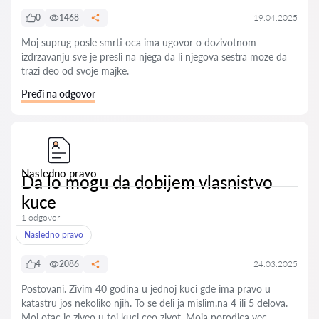
0
1468
19.04.2025
Moj suprug posle smrti oca ima ugovor o dozivotnom
izdrzavanju sve je presli na njega da li njegova sestra moze da
trazi deo od svoje majke.
Pređi na odgovor
Nasledno pravo
Da lo mogu da dobijem vlasnistvo
kuce
1 odgovor
Nasledno pravo
4
2086
24.03.2025
Postovani. Zivim 40 godina u jednoj kuci gde ima pravo u
katastru jos nekoliko njih. To se deli ja mislim.na 4 ili 5 delova.
Moj otac je ziveo u toj kuci ceo zivot. Moja porodica vec