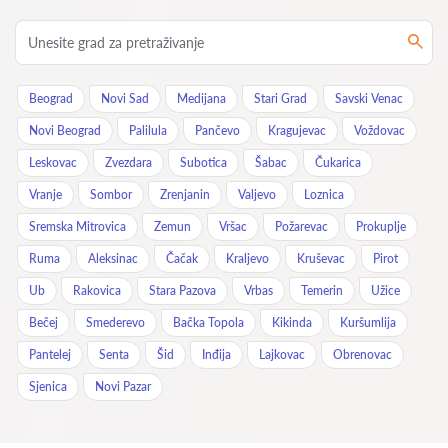
Beograd
Novi Sad
Medijana
Stari Grad
Savski Venac
Novi Beograd
Palilula
Pančevo
Kragujevac
Voždovac
Leskovac
Zvezdara
Subotica
Šabac
Čukarica
Vranje
Sombor
Zrenjanin
Valjevo
Loznica
Sremska Mitrovica
Zemun
Vršac
Požarevac
Prokuplje
Ruma
Aleksinac
Čačak
Kraljevo
Kruševac
Pirot
Ub
Rakovica
Stara Pazova
Vrbas
Temerin
Užice
Bečej
Smederevo
Bačka Topola
Kikinda
Kuršumlija
Pantelej
Senta
Šid
Inđija
Lajkovac
Obrenovac
Sjenica
Novi Pazar