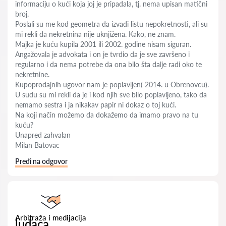
informaciju o kući koja joj je pripadala, tj. nema upisan matični
broj.
Poslali su me kod geometra da izvadi listu nepokretnosti, ali su
mi rekli da nekretnina nije uknjižena. Kako, ne znam.
Majka je kuću kupila 2001 ili 2002. godine nisam siguran.
Angažovala je advokata i on je tvrdio da je sve završeno i
regularno i da nema potrebe da ona bilo šta dalje radi oko te
nekretnine.
Kupoprodajnih ugovor nam je poplavljen( 2014. u Obrenovcu).
U sudu su mi rekli da je i kod njih sve bilo poplavljeno, tako da
nemamo sestra i ja nikakav papir ni dokaz o toj kući.
Na koji način možemo da dokažemo da imamo pravo na tu
kuću?
Unapred zahvalan
Milan Batovac
Pređi na odgovor
Arbitraža i medijacija
ludaca