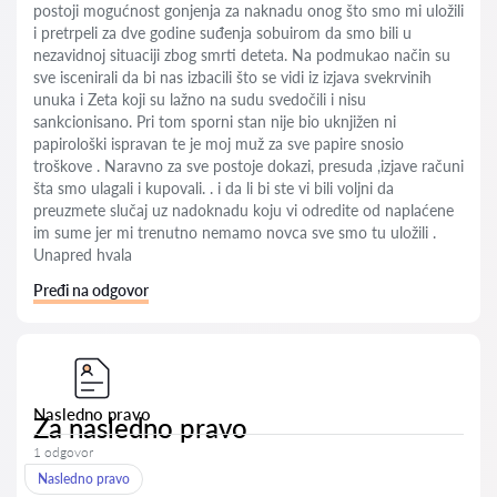
postoji mogućnost gonjenja za naknadu onog što smo mi uložili
i pretrpeli za dve godine suđenja sobuirom da smo bili u
nezavidnoj situaciji zbog smrti deteta. Na podmukao način su
sve iscenirali da bi nas izbacili što se vidi iz izjava svekrvinih
unuka i Zeta koji su lažno na sudu svedočili i nisu
sankcionisano. Pri tom sporni stan nije bio uknjižen ni
papirološki ispravan te je moj muž za sve papire snosio
troškove . Naravno za sve postoje dokazi, presuda ,izjave računi
šta smo ulagali i kupovali. . i da li bi ste vi bili voljni da
preuzmete slučaj uz nadoknadu koju vi odredite od naplaćene
im sume jer mi trenutno nemamo novca sve smo tu uložili .
Unapred hvala
Pređi na odgovor
Nasledno pravo
Za nasledno pravo
1 odgovor
Nasledno pravo