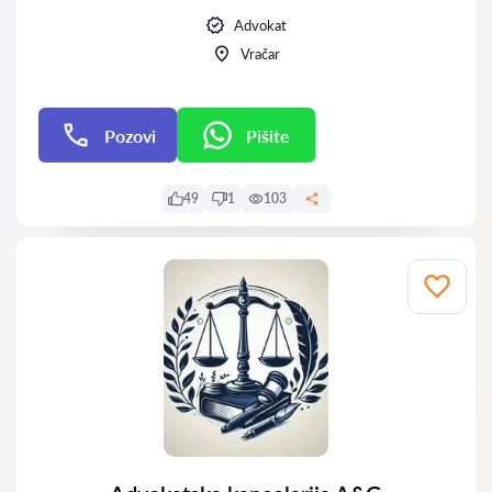
Advokat
Vračar
Pozovi
Pišite
Pišite
49
1
103