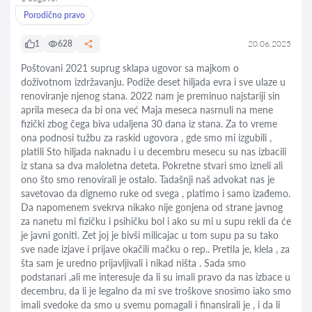
Porodično pravo
1
628
20.06.2025
Poštovani 2021 suprug sklapa ugovor sa majkom o
doživotnom izdržavanju. Podiže deset hiljada evra i sve ulaze u
renoviranje njenog stana. 2022 nam je preminuo najstariji sin
aprila meseca da bi ona već Maja meseca nasrnuli na mene
fizički zbog čega biva udaljena 30 dana iz stana. Za to vreme
ona podnosi tužbu za raskid ugovora , gde smo mi izgubili ,
platili Sto hiljada naknadu i u decembru mesecu su nas izbacili
iz stana sa dva maloletna deteta. Pokretne stvari smo izneli ali
ono što smo renovirali je ostalo. Tadašnji naš advokat nas je
savetovao da dignemo ruke od svega , platimo i samo izađemo.
Da napomenem svekrva nikako nije gonjena od strane javnog
za nanetu mi fizičku i psihičku bol i ako su mi u supu rekli da će
je javni goniti. Zet joj je bivši milicajac u tom supu pa su tako
sve nade izjave i prijave okačili mačku o rep.. Pretila je, klela , za
šta sam je uredno prijavljivali i nikad ništa . Sada smo
podstanari ,ali me interesuje da li su imali pravo da nas izbace u
decembru, da li je legalno da mi sve troškove snosimo iako smo
imali svedoke da smo u svemu pomagali i finansirali je , i da li