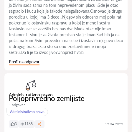
ja živim sada sama na tom neprevedenom placu .Gde je otac
sagradio i kuću koja je takođe nelegalizovana.Osnovao je drugu
porodicu u kojoj ima 3 dece ..Njegov sin odnosno moj polu rat
pokrenuo je ostavinsku raspravu u kojoj je mene i sestru
izostavio sve se završilo bez nas dve.Mada otac nije imao
testament ..sinu je za života prepisao sta je imao.Sad bih ja da
polac na kom živim prevedem na sebe i izostavim njegovu decu
iz drugog braka ..kao što su onu izostavili mene i moju
sestru.Da li je to izvodljivo?Unapred hvala
Pređi na odgovor
Administrativno pravo
Poljoprivredno zemljiste
1 odgovor
Administrativno pravo
3
1168
19.04.2025