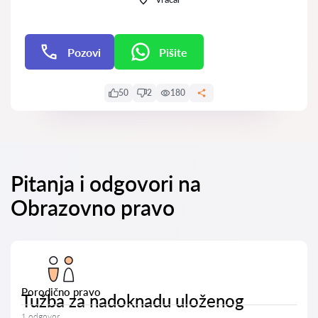
Pozovi
Pišite
Pišite
50
2
180
Pitanja i odgovori na
Obrazovno pravo
Porodično pravo
Tužba za nadoknadu uloženog
1 odgovor