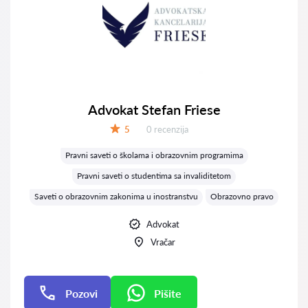
Advokat Stefan Friese
Recenzija:
5
0 recenzija
Ocena:
Pravni saveti o školama i obrazovnim programima
Pravni saveti o studentima sa invaliditetom
Saveti o obrazovnim zakonima u inostranstvu
Obrazovno pravo
Advokat
Vračar
Pozovi
Pišite
Pišite