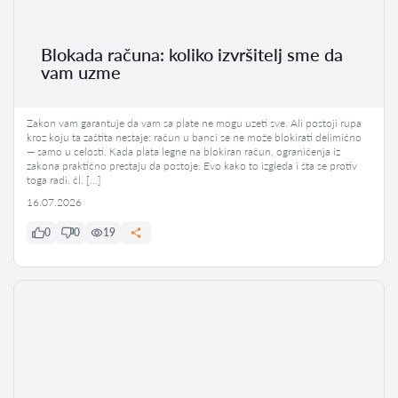
Blokada računa: koliko izvršitelj sme da
vam uzme
Zakon vam garantuje da vam sa plate ne mogu uzeti sve. Ali postoji rupa
kroz koju ta zaštita nestaje: račun u banci se ne može blokirati delimično
— samo u celosti. Kada plata legne na blokiran račun, ograničenja iz
zakona praktično prestaju da postoje. Evo kako to izgleda i šta se protiv
toga radi. čl. […]
16.07.2026
0
0
19