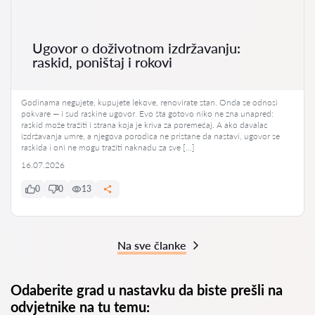
Ugovor o doživotnom izdržavanju:
raskid, poništaj i rokovi
Godinama negujete, kupujete lekove, renovirate stan. Onda se odnosi
pokvare — i sud raskine ugovor. Evo šta gotovo niko ne zna unapred:
raskid može tražiti i strana koja je kriva za poremećaj. A ako davalac
izdržavanja umre, a njegova porodica ne pristane da nastavi, ugovor se
raskida i oni ne mogu tražiti naknadu za sve […]
16.07.2026
0
0
13
Na sve članke
Odaberite grad u nastavku da biste prešli na
odvjetnike na tu temu: