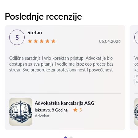
Poslednje recenzije
Stefan
S
06.04.2026
Odlična saradnja i vrlo korektan pristup. Advokat je bio
V
dostupan za sva pitanja i vodio me kroz ceo proces bez
o
stresa. Sve preporuke za profesionalnost i posvećenost
k
p
p
Advokatska kancelarija A&G
Iskustvo:
8 Godina
5
Ocena:
Advokat