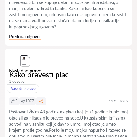
navedena. Stan se kupuje delom iz sopstvenih sredstava, a
manjim delom iz kredita banke. Kako mi kao kupci da se
zaštitimo ugovorom, odnosno kako nas ugovor može da zaštiti
da se nama vrati novac u slučaju da ne dodje do realizacije
kupoprodajnog ugovora?
Pređi na odgovor
Nasledno pravo
Kako prevesti plac
1 odgovor
Nasledno pravo
5
1077
13.05.2025
Poštovani!Živim 48 godina na placu koji je 71 godine kupio moj
otac ali ga nikada nije preveo na sebe.U katastarskim knjigama
se vodi na vlasniku koji je davno umro.I moj otac je umro
krajem prošle godine.Posto je moju majku napustio i razveo se
dok smo ja i sestra bile male.Ja majka i sestra živele smo tu gde