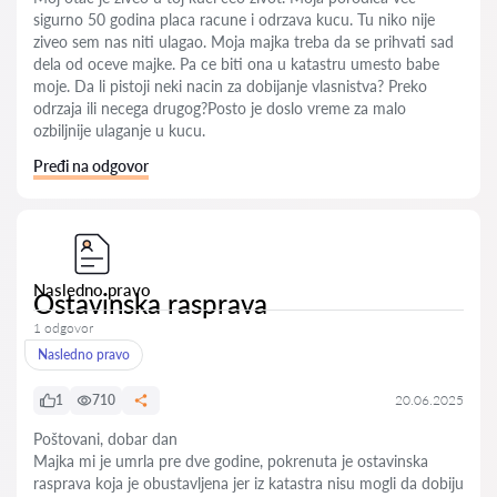
sigurno 50 godina placa racune i odrzava kucu. Tu niko nije
ziveo sem nas niti ulagao. Moja majka treba da se prihvati sad
dela od oceve majke. Pa ce biti ona u katastru umesto babe
moje. Da li pistoji neki nacin za dobijanje vlasnistva? Preko
odrzaja ili necega drugog?Posto je doslo vreme za malo
ozbiljnije ulaganje u kucu.
Pređi na odgovor
Nasledno pravo
Ostavinska rasprava
1 odgovor
Nasledno pravo
1
710
20.06.2025
Poštovani, dobar dan
Majka mi je umrla pre dve godine, pokrenuta je ostavinska
rasprava koja je obustavljena jer iz katastra nisu mogli da dobiju