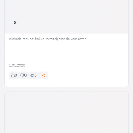
x
Blokada računa: koliko izvršitelj sme da vam uzme
1.01.2020
0
0
5