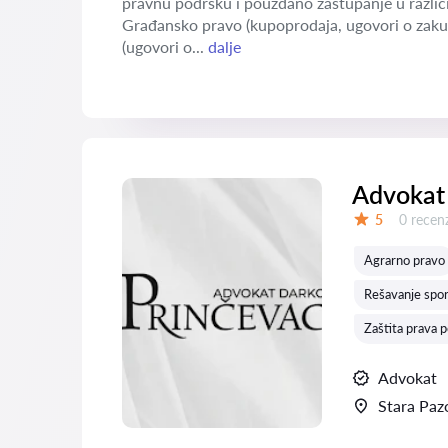
pravnu podršku i pouzdano zastupanje u različi
Građansko pravo (kupoprodaja, ugovori o zaku
(ugovori o...
dalje
Advokat
Recenzij
5
0 recenz
Ocena:
Agrarno pravo
Rešavanje spo
Zaštita prava 
Advokat
Stara Paz