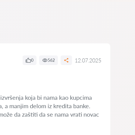
12.07.2025
0
562
 izvršenja koja bi nama kao kupcima
, a manjim delom iz kredita banke.
ože da zaštiti da se nama vrati novac