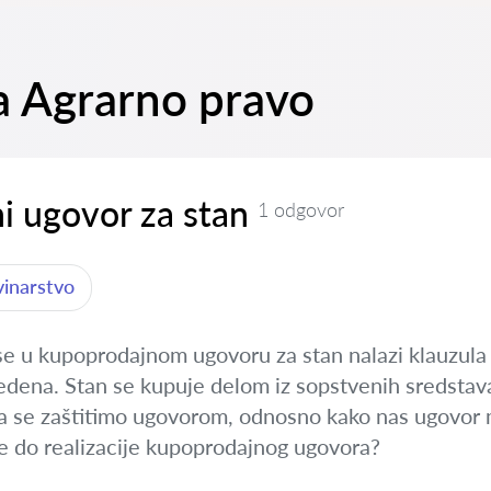
na Agrarno pravo
i ugovor za stan
1 odgovor
vinarstvo
se u kupoprodajnom ugovoru za stan nalazi klauzula
edena. Stan se kupuje delom iz sopstvenih sredstava
a se zaštitimo ugovorom, odnosno kako nas ugovor m
je do realizacije kupoprodajnog ugovora?