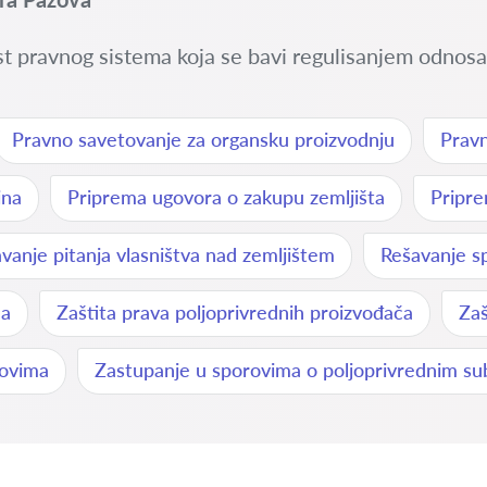
t pravnog sistema koja se bavi regulisanjem odnosa u
Pravno savetovanje za organsku proizvodnju
Pravn
ina
Priprema ugovora o zakupu zemljišta
Pripre
vanje pitanja vlasništva nad zemljištem
Rešavanje s
ma
Zaštita prava poljoprivrednih proizvođača
Zaš
rovima
Zastupanje u sporovima o poljoprivrednim s