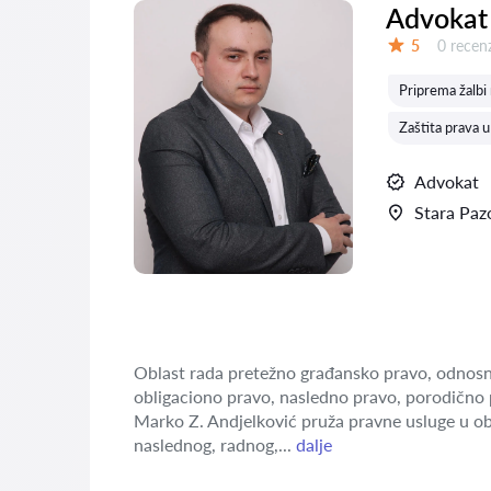
Advokat 
Recenzij
5
0 recenz
Ocena:
Priprema žalbi
Zaštita prava u
Advokat
Stara Paz
Oblast rada pretežno građansko pravo, odnosn
obligaciono pravo, nasledno pravo, porodično 
Marko Z. Andjelković pruža pravne usluge u o
naslednog, radnog,...
dalje