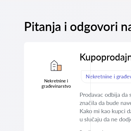
Pitanja i odgovori 
Kupoprodajn
Nekretnine i građe
Nekretnine i
građevinarstvo
Prodavac odbija da 
značila da bude nav
Kako mi kao kupci d
u slučaju da ne dod