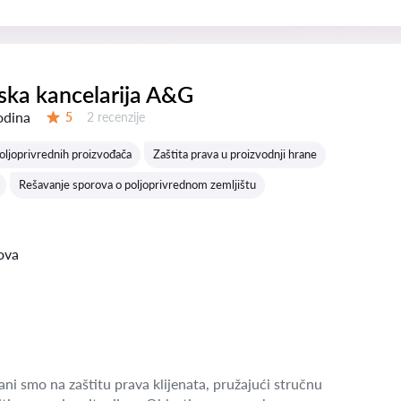
ka kancelarija A&G
odina
Recenzija:
5
2 recenzije
Ocena:
poljoprivrednih proizvođača
Zaštita prava u proizvodnji hrane
Rešavanje sporova o poljoprivrednom zemljištu
ova
ni smo na zaštitu prava klijenata, pružajući stručnu