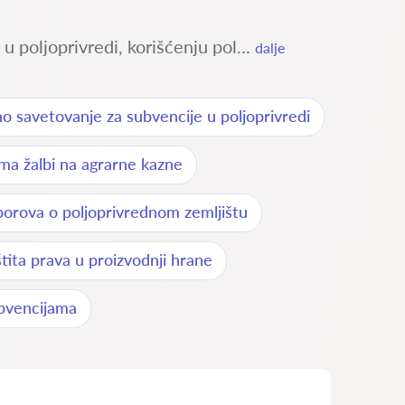
 poljoprivredi, korišćenju pol...
dalje
o savetovanje za subvencije u poljoprivredi
ma žalbi na agrarne kazne
porova o poljoprivrednom zemljištu
tita prava u proizvodnji hrane
ubvencijama