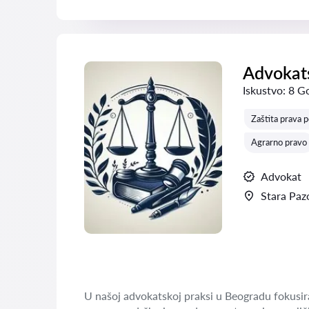
Advokats
Iskustvo:
8 G
Zaštita prava 
Agrarno pravo
Advokat
Stara Paz
U našoj advokatskoj praksi u Beogradu fokusira