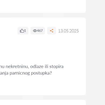
13.05.2025
1
467
nu nekretninu, odlaze ili stopira
ncanja parnicnog postupka?