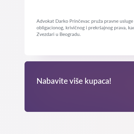
Advokat Darko Prinčevac pruža pravne usluge 
obligacionog, krivičnog i prekršajnog prava, ka
Zvezdari u Beogradu.
Nabavite više kupaca!