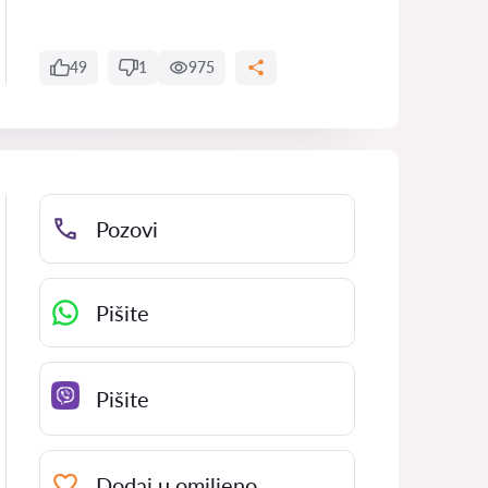
49
1
975
Pozovi
Pišite
Pišite
Dodaj u omiljeno