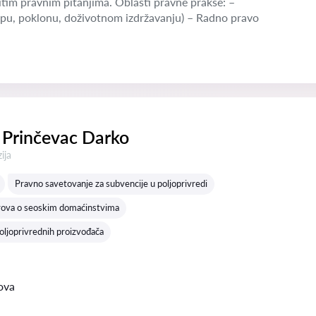
tim pravnim pitanjima. Oblasti pravne prakse: –
pu, poklonu, doživotnom izdržavanju) – Radno pravo
 Prinčevac Darko
a:
ija
Pravno savetovanje za subvencije u poljoprivredi
rova o seoskim domaćinstvima
poljoprivrednih proizvođača
ova