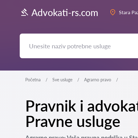
Advokati-rs.com
Stara Pa
Početna
Sve usluge
Agrarno pravo
Pravnik i advoka
Pravne usluge
Agrarno pravo: Vaša pravna podrška u St