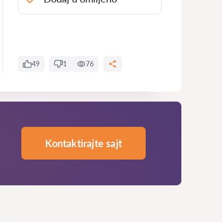
49
1
76
Kontaktirajte sajt