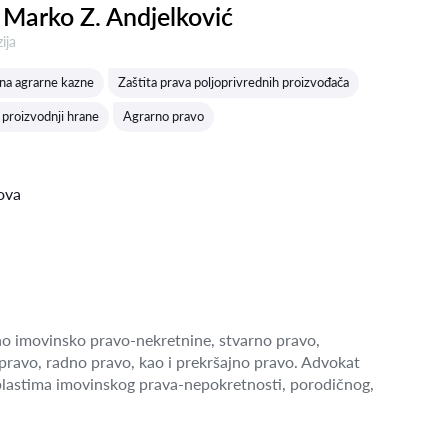
Marko Z. Andjelković
a:
ija
 na agrarne kazne
Zaštita prava poljoprivrednih proizvođača
 proizvodnji hrane
Agrarno pravo
ova
o imovinsko pravo-nekretnine, stvarno pravo,
pravo, radno pravo, kao i prekršajno pravo. Advokat
blastima imovinskog prava-nepokretnosti, porodičnog,