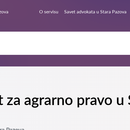
zova
O servisu
Savet advokata u Stara Pazova
t za agrarno pravo u
ara Pazova