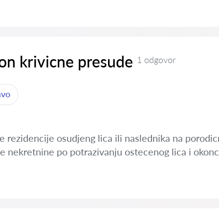
on krivicne presude
1 odgovor
avo
e rezidencije osudjeng lica ili naslednika na porodic
ste nekretnine po potrazivanju ostecenog lica i oko