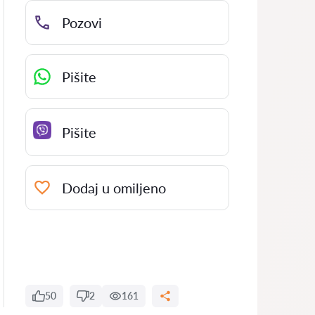
Pozovi
Pišite
Pišite
Dodaj u omiljeno
50
2
161