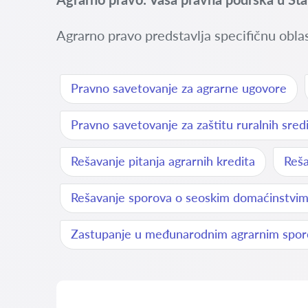
Agrarno pravo predstavlja specifičnu oblas
Pravno savetovanje za agrarne ugovore
Pravno savetovanje za zaštitu ruralnih sred
Rešavanje pitanja agrarnih kredita
Reša
Rešavanje sporova o seoskim domaćinstvi
Zastupanje u međunarodnim agrarnim spo