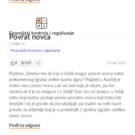
Finansijski kontrola i regulisanje
Povrat novca
1 odgovor
Finansijski kontrola i regulisanje
4
569
20.06.2025
Pozdrav. Zanima me da li je u Srbiji moguc povrat novca usled
prekomernog igranja online kazino igara? Prijatelj u Austriji je
vratio vecu svotu novca cak od one koju je ulozio, pa me
zanima da li je to moguce i u Srbiji? Kao sto svi znamo, u Srbiji
retko koji kazino posluje prema povratru novca koji treba biti
teorijski i to je pocelo da me izludjuje, pa trazim na neki nacin
pravdu za prijatelja koji je u poslednjih 5 godina izgubio ozbiljnu
svotu novca.
Pređi na odgovor