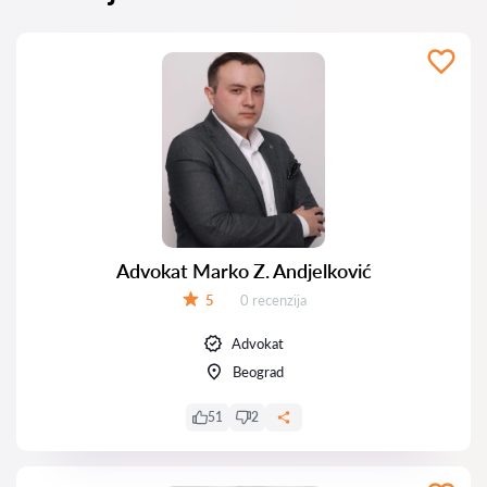
Advokat Marko Z. Andjelković
Recenzija:
5
0 recenzija
Ocena:
Advokat
Beograd
51
2