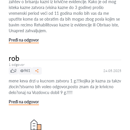
zahtev o brisanju kazni iz krivične evidencije. Kako je od mog
isteka kazne zatvora (visina kazne do 3 godine) prošlo
vremenski period veći od 11 godina molio bih vas da me
uputite kome da se obratim da bih mogao zbog posla kojim se
bavim recimo Rehabilitovao kazne iz evidencije ili Obrisao iste,
Unapred zahvaljujem.
Pređi na odgovor
rob
1 odgovor
2
961
24.05.2025
mene keva drzi u kucnom zatvoru 1 g.!!!kojika je kazna za takzv
zlocin?stvarno bih voleo odgovor,posto znam da je krivicno
delo?onaj na Vozdovcu dobil 9 g.!!!!!
Pređi na odgovor