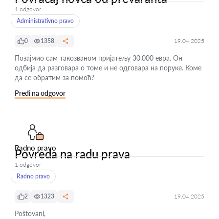
1 odgovor
Administrativno pravo
0
1358
19.04.2025
Позајмио сам такозваном пријатељу 30.000 евра. Он
одбија да разговара о томе и не одговара на поруке. Коме
да се обратим за помоћ?
Pređi na odgovor
Radno pravo
Povreda na radu prava
1 odgovor
Radno pravo
2
1323
19.04.2025
Poštovani,