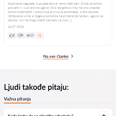
Godinama negujete, kupujete lekove, renovirate stan. Onda se odnosi
pokvare — i sud raskine ugovor. Evo šta gotovo niko ne zna unapred:
raskid može tražiti i strana koja je kriva za poremećaj. A ako davalac
izdržavanja umre, a njegova porodica ne pristane da nastavi, ugovor se
raskida i oni ne mogu tražiti naknadu za sve […]
16.07.2026
0
0
13
Na sve članke
Ljudi takođe pitaju:
Važna pitanja
Kada treba da se obratite advokatu?