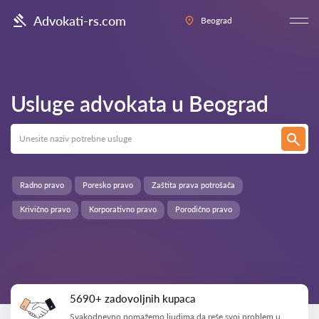
Advokati-rs.com
Beograd
Usluge advokata u
Beograd
Radno pravo
Poresko pravo
Zaštita prava potrošača
Krivično pravo
Korporativno pravo
Porodično pravo
5690+ zadovoljnih kupaca
Svakodnevno pomažemo ljudima da reše svoj problem u