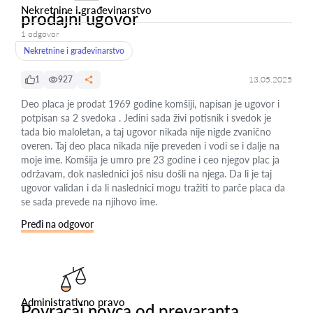
Nekretnine i građevinarstvo
prodajni ugovor
1 odgovor
Nekretnine i građevinarstvo
1
927
13.05.2025
Deo placa je prodat 1969 godine komšiji, napisan je ugovor i
potpisan sa 2 svedoka . Jedini sada živi potisnik i svedok je
tada bio maloletan, a taj ugovor nikada nije nigde zvanično
overen. Taj deo placa nikada nije preveden i vodi se i dalje na
moje ime. Komšija je umro pre 23 godine i ceo njegov plac ja
održavam, dok naslednici još nisu došli na njega. Da li je taj
ugovor validan i da li naslednici mogu tražiti to parče placa da
se sada prevede na njihovo ime.
Pređi na odgovor
Administrativno pravo
Povracaj novca od prevaranta