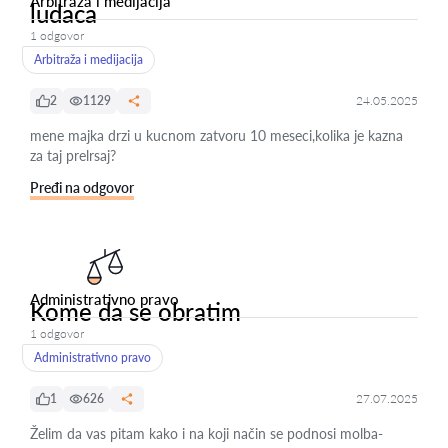
Arbitraža i medijacija
ludaca
1 odgovor
Arbitraža i medijacija
2
1129
24.05.2025
mene majka drzi u kucnom zatvoru 10 meseci,kolika je kazna
za taj prelrsaj?
Pređi na odgovor
Administrativno pravo
Kome da se obratim
1 odgovor
Administrativno pravo
1
626
27.07.2025
Želim da vas pitam kako i na koji način se podnosi molba-