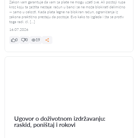
Zakon vam garantuje da vam sa plate ne mogu uzeti sve. Ali postoji rupa
kroz koju ta zaštita nestaje: račun u banci se ne može blokirati delimično
— samo u celosti. Kada plata legne na blokiran račun, ograničenja iz
zakona praktično prestaju da postoje. Evo kako to izgleda i šta se protiv
toga radi. čl. […]
16.07.2026
0
0
19
Ugovor o doživotnom izdržavanju:
raskid, poništaj i rokovi