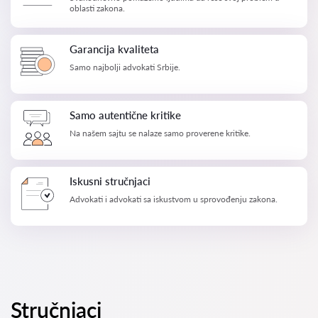
oblasti zakona.
Garancija kvaliteta
Samo najbolji advokati Srbije.
Samo autentične kritike
Na našem sajtu se nalaze samo proverene kritike.
Iskusni stručnjaci
Advokati i advokati sa iskustvom u sprovođenju zakona.
Stručnjaci