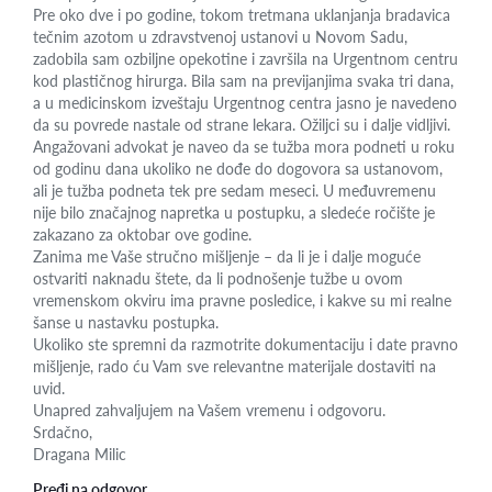
Pre oko dve i po godine, tokom tretmana uklanjanja bradavica
tečnim azotom u zdravstvenoj ustanovi u Novom Sadu,
zadobila sam ozbiljne opekotine i završila na Urgentnom centru
kod plastičnog hirurga. Bila sam na previjanjima svaka tri dana,
a u medicinskom izveštaju Urgentnog centra jasno je navedeno
da su povrede nastale od strane lekara. Ožiljci su i dalje vidljivi.
Angažovani advokat je naveo da se tužba mora podneti u roku
od godinu dana ukoliko ne dođe do dogovora sa ustanovom,
ali je tužba podneta tek pre sedam meseci. U međuvremenu
nije bilo značajnog napretka u postupku, a sledeće ročište je
zakazano za oktobar ove godine.
Zanima me Vaše stručno mišljenje – da li je i dalje moguće
ostvariti naknadu štete, da li podnošenje tužbe u ovom
vremenskom okviru ima pravne posledice, i kakve su mi realne
šanse u nastavku postupka.
Ukoliko ste spremni da razmotrite dokumentaciju i date pravno
mišljenje, rado ću Vam sve relevantne materijale dostaviti na
uvid.
Unapred zahvaljujem na Vašem vremenu i odgovoru.
Srdačno,
Dragana Milic
Pređi na odgovor