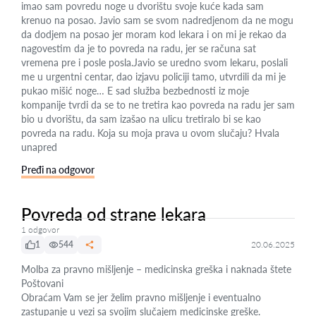
imao sam povredu noge u dvorištu svoje kuće kada sam
krenuo na posao. Javio sam se svom nadredjenom da ne mogu
da dodjem na posao jer moram kod lekara i on mi je rekao da
nagovestim da je to povreda na radu, jer se računa sat
vremena pre i posle posla.Javio se uredno svom lekaru, poslali
me u urgentni centar, dao izjavu policiji tamo, utvrdili da mi je
pukao mišić noge… E sad služba bezbednosti iz moje
kompanije tvrdi da se to ne tretira kao povreda na radu jer sam
bio u dvorištu, da sam izašao na ulicu tretiralo bi se kao
povreda na radu. Koja su moja prava u ovom slučaju? Hvala
unapred
Pređi na odgovor
Povreda od strane lekara
1 odgovor
1
544
20.06.2025
Molba za pravno mišljenje – medicinska greška i naknada štete
Poštovani
Obraćam Vam se jer želim pravno mišljenje i eventualno
zastupanje u vezi sa svojim slučajem medicinske greške.