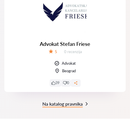
Advokat Stefan Friese
Recenzija:
5
0 recenzija
Ocena:
Advokat
Beograd
39
0
Na katalog pravnika