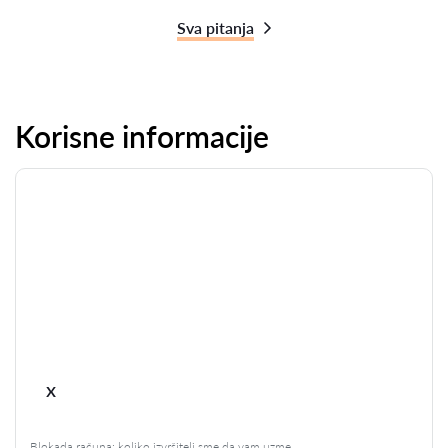
Sva pitanja
Korisne informacije
x
Blokada računa: koliko izvršitelj sme da vam uzme