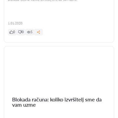
1.01.2020
0
0
5
Blokada računa: koliko izvršitelj sme da
vam uzme