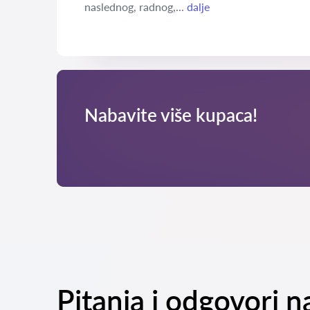
naslednog, radnog,...
dalje
Nabavite više kupaca!
Pitanja i odgovori