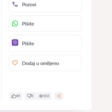
Pozovi
Pišite
Pišite
Dodaj u omiljeno
49
1
103