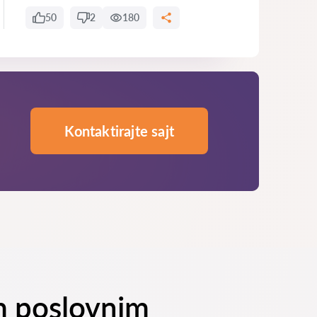
50
2
180
Kontaktirajte sajt
m poslovnim