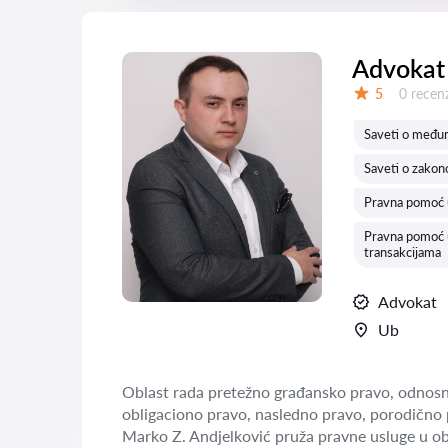
Advokat 
Recenzij
5
0 recenz
Ocena:
Saveti o među
Saveti o zakon
Pravna pomoć 
Pravna pomoć u
transakcijama
Advokat
Ub
Oblast rada pretežno građansko pravo, odnosn
obligaciono pravo, nasledno pravo, porodično 
Marko Z. Andjelković pruža pravne usluge u o