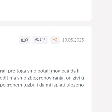
13.05.2025
0
943
rali pre toga smo potali mog oca da li
reditima smo zbog renoviranja, on zivi u
a pokrenem tuzbu i da mi isplati ulozeno