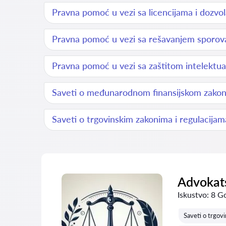
Pravna pomoć u vezi sa licencijama i doz
Pravna pomoć u vezi sa rešavanjem sporo
Pravna pomoć u vezi sa zaštitom intelektu
Saveti o međunarodnom finansijskom zako
Saveti o trgovinskim zakonima i regulacijam
Advokats
Iskustvo:
8 G
Saveti o trgov