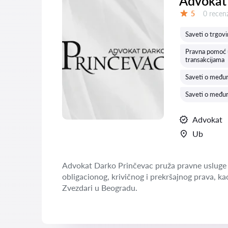
Advokat
Recenzij
5
0 recenz
Ocena:
Saveti o trgov
Pravna pomoć u
transakcijama
Saveti o među
Saveti o među
Advokat
Ub
Advokat Darko Prinčevac pruža pravne usluge 
obligacionog, krivičnog i prekršajnog prava, ka
Zvezdari u Beogradu.