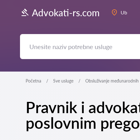
Advokati-rs.com
Ub
Početna
Sve usluge
Obsluživanje međunarodnih 
Pravnik i advok
poslovnim prego