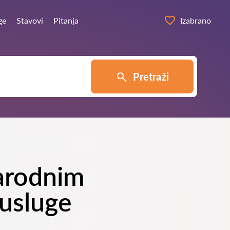
ge
Stavovi
Pitanja
Izabrano
Pretraži
narodnim
usluge