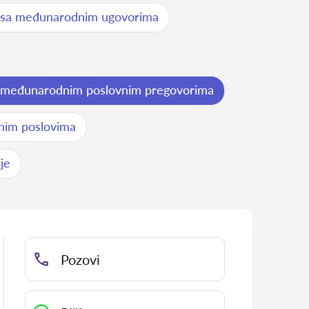
 sa međunarodnim ugovorima
o međunarodnim poslovnim pregovorima
nim poslovima
je
Pozovi