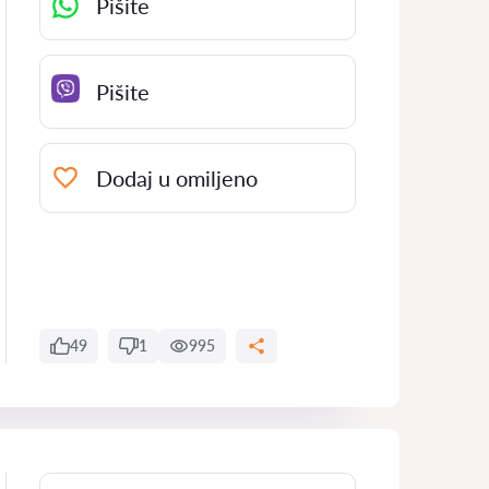
Pišite
Pišite
Dodaj u omiljeno
49
1
995