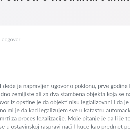
 odgovor
dede je napravljen ugovor o poklonu, prve godine ka
redno zemljiste ali za dva stambena objekta koja se n
or iz opstine je da objekti nisu leglalizovani I da je
o mi je da kad legalizujem sve u katastru automacki
rti za proces legalizacije. Moje pitanje je da li je 
 se u ostavinskoj raspravi naći I kuce kao predmet p