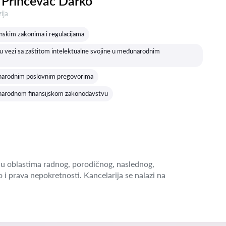
 Prinčevac Darko
a:
ija
inskim zakonima i regulacijama
 vezi sa zaštitom intelektualne svojine u međunarodnim
narodnim poslovnim pregovorima
narodnom finansijskom zakonodavstvu
u oblastima radnog, porodičnog, naslednog,
o i prava nepokretnosti. Kancelarija se nalazi na