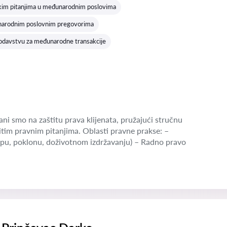
skim pitanjima u međunarodnim poslovima
narodnim poslovnim pregovorima
odavstvu za međunarodne transakcije
ni smo na zaštitu prava klijenata, pružajući stručnu
tim pravnim pitanjima. Oblasti pravne prakse: –
pu, poklonu, doživotnom izdržavanju) – Radno pravo