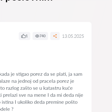
13.05.2025
1
740
da je stigao porez da se plati, ja sam
alaze na jednoj od pracela porez je
 to razlog zašto se u katastru kuće
 prelazi sve na mene I da mi deda nije
to istina I ukoliko deda premine pošto
odele ?