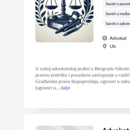
Saveti o pore
Saveti o među
Saveti o zakon
Advokat
Ub
U našoj advokatskoj praksi u Beogradu fokusira
pravnu podršku i pouzdano zastupanje u različi
Građansko pravo (kupoprodaja, ugovori o zaku
(ugovori o...
dalje