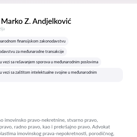
Marko Z. Andjelković
a:
ija
narodnom finansijskom zakonodavstvu
odavstvu za međunarodne transakcije
u vezi sa rešavanjem sporova u međunarodnim poslovima
 vezi sa zaštitom intelektualne svojine u međunarodnim
o imovinsko pravo-nekretnine, stvarno pravo,
pravo, radno pravo, kao i prekršajno pravo. Advokat
blastima imovinskog prava-nepokretnosti, porodičnog,