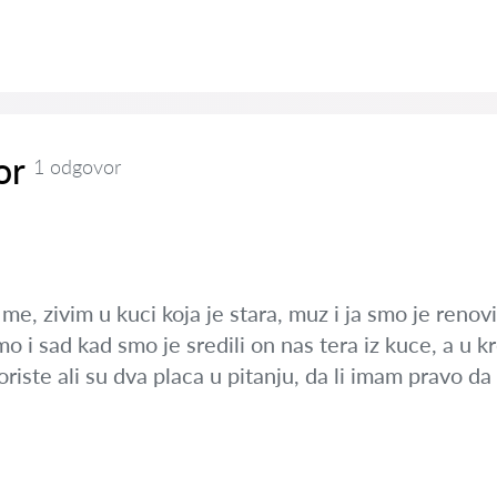
or
1 odgovor
e, zivim u kuci koja je stara, muz i ja smo je renovi
 i sad kad smo je sredili on nas tera iz kuce, a u k
voriste ali su dva placa u pitanju, da li imam pravo d