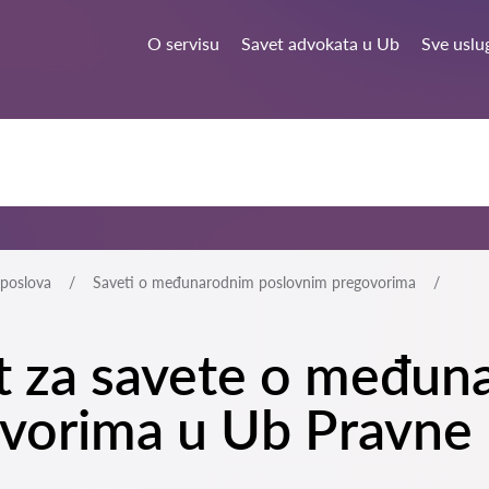
O servisu
Savet advokata u Ub
Sve uslu
poslova
Saveti o međunarodnim poslovnim pregovorima
at za savete o među
vorima u Ub Pravne 