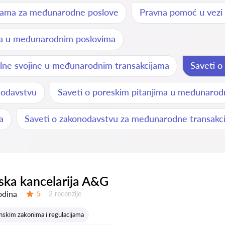
volama za međunarodne poslove
Pravna pomoć u vezi
va u međunarodnim poslovima
alne svojine u međunarodnim transakcijama
Saveti 
nodavstvu
Saveti o poreskim pitanjima u međunarod
a
Saveti o zakonodavstvu za međunarodne transakci
ka kancelarija A&G
odina
Recenzija:
5
2 recenzije
Ocena:
inskim zakonima i regulacijama