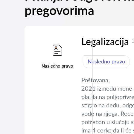
pregovorima
Legalizacija
1
Nasledno pravo
Nasledno pravo
Poštovana,
2021 između mene I 
platila na poljopriv
stigao na dedu, odgov
vode na njega. Recen
potreban u slučaju sm
ima 4 cerke da li će