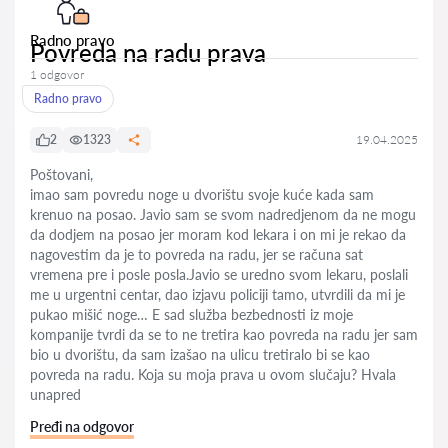
Radno pravo
Povreda na radu prava
1 odgovor
Radno pravo
2
1323
19.04.2025
Poštovani,
imao sam povredu noge u dvorištu svoje kuće kada sam
krenuo na posao. Javio sam se svom nadredjenom da ne mogu
da dodjem na posao jer moram kod lekara i on mi je rekao da
nagovestim da je to povreda na radu, jer se računa sat
vremena pre i posle posla.Javio se uredno svom lekaru, poslali
me u urgentni centar, dao izjavu policiji tamo, utvrdili da mi je
pukao mišić noge… E sad služba bezbednosti iz moje
kompanije tvrdi da se to ne tretira kao povreda na radu jer sam
bio u dvorištu, da sam izašao na ulicu tretiralo bi se kao
povreda na radu. Koja su moja prava u ovom slučaju? Hvala
unapred
Pređi na odgovor