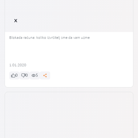
x
Blokada računa: koliko izvršitelj sme da vam uzme
1.01.2020
0
0
5