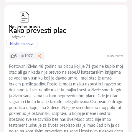
Nasledno pravo
Kako prevesti plac
1 odgovor
Nasledno pravo
5
1077
13.05.2025
Poštovani!Živim 48 godina na placu koji je 71 godine kupio moj
otac ali ga nikada nije preveo na sebe.U katastarskim knjigama
se vodi na vlasniku koji je davno umro.I moj otac je umro
krajem prošle godine.Posto je moju majku napustio i razveo se
dok smo ja i sestra bile male.Ja majka i sestra živele smo tu gde
ja živim sada sama na tom neprevedenom placu .Gde je otac
sagradio i kuću koja je takođe nelegalizovana.Osnovao je drugu
porodicu u kojoj ima 3 dece ..Njegov sin odnosno moj polu rat
pokrenuo je ostavinsku raspravu u kojoj je mene i sestru
izostavio sve se završilo bez nas dve.Mada otac nije imao
testament ..sinu je za života prepisao sta je imao.Sad bih ja da
polac na kom živim prevedem na sebe i izostavim njegovu decu