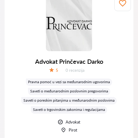
Advokat Prinčevac Darko
Recenzija:
5
0 recenzija
Ocena:
Pravna pomoć u vezi sa međunarodnim ugovorima
Saveti o međunarodnim poslovnim pregovorima
Saveti o poreskim pitanjima u međunarodnim poslovima
Saveti o trgovinskim zakonima i regulacijama
Advokat
Pirot