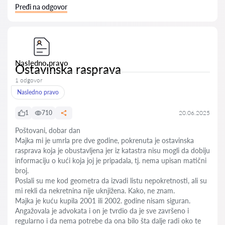
Pređi na odgovor
Nasledno pravo
Ostavinska rasprava
1 odgovor
Nasledno pravo
1
710
20.06.2025
Poštovani, dobar dan
Majka mi je umrla pre dve godine, pokrenuta je ostavinska
rasprava koja je obustavljena jer iz katastra nisu mogli da dobiju
informaciju o kući koja joj je pripadala, tj. nema upisan matični
broj.
Poslali su me kod geometra da izvadi listu nepokretnosti, ali su
mi rekli da nekretnina nije uknjižena. Kako, ne znam.
Majka je kuću kupila 2001 ili 2002. godine nisam siguran.
Angažovala je advokata i on je tvrdio da je sve završeno i
regularno i da nema potrebe da ona bilo šta dalje radi oko te