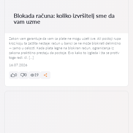
Blokada računa: koliko izvršitelj sme da
vam uzme
Zakon vam garantuje da vam sa plate ne mogu uzeti sve. Ali postoji rupa
kroz koju ta zaštita nestaje: račun u banci se ne može blokirati delimično
— samo u celosti. Kada plata legne na blokiran račun, ograničenja iz
zakona praktično prestaju da postoje. Evo kako to izgleda i šta se protiv
toga radi. čl. […]
16.07.2026
0
0
19