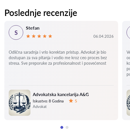
Poslednje recenzije
Stefan
S
06.04.2026
Odlična saradnja i vrlo korektan pristup. Advokat je bio
V
dostupan za sva pitanja i vodio me kroz ceo proces bez
o
stresa. Sve preporuke za profesionalnost i posvećenost
k
p
p
Advokatska kancelarija A&G
Iskustvo:
8 Godina
5
Ocena:
Advokat