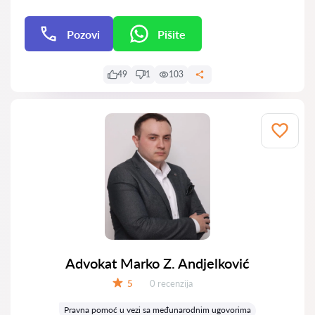
Pozovi
Pišite
Pišite
49
1
103
Advokat Marko Z. Andjelković
Recenzija:
5
0 recenzija
Ocena:
Pravna pomoć u vezi sa međunarodnim ugovorima