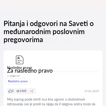
Pitanja i odgovori na Saveti o
međunarodnim poslovnim
pregovorima
Nasledno pravo
Za nasledno pravo
1 odgovor
Nasledno pravo
0
1468
19.04.2025
Moj suprug posle smrti oca ima ugovor o dozivotnom
izdrzavanju sve je presli na njega da li njegova sestra moze da