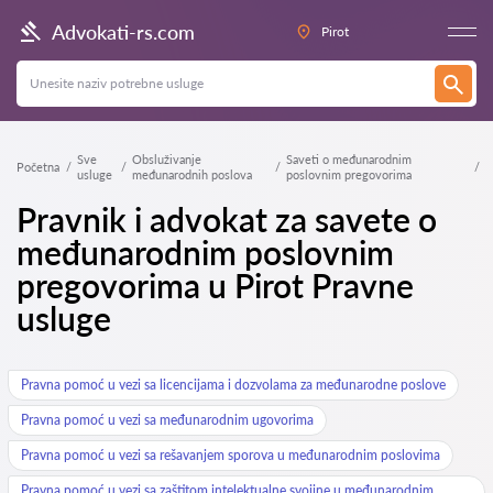
Advokati-rs.com
Pirot
Sve
Obsluživanje
Saveti o međunarodnim
Početna
usluge
međunarodnih poslova
poslovnim pregovorima
Pravnik i advokat za savete o
međunarodnim poslovnim
pregovorima u Pirot Pravne
usluge
Pravna pomoć u vezi sa licencijama i dozvolama za međunarodne poslove
Pravna pomoć u vezi sa međunarodnim ugovorima
Pravna pomoć u vezi sa rešavanjem sporova u međunarodnim poslovima
Pravna pomoć u vezi sa zaštitom intelektualne svojine u međunarodnim