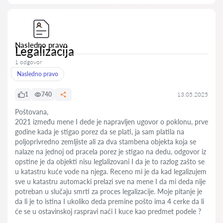
Nasledno pravo
Legalizacija
1 odgovor
Nasledno pravo
1
740
13.05.2025
Poštovana,
2021 između mene I dede je napravljen ugovor o poklonu, prve
godine kada je stigao porez da se plati, ja sam platila na
poljoprivredno zemljiste ali za dva stambena objekta koja se
nalaze na jednoj od pracela porez je stigao na dedu, odgovor iz
opstine je da objekti nisu leglalizovani I da je to razlog zašto se
u katastru kuće vode na njega. Receno mi je da kad legalizujem
sve u katastru automacki prelazi sve na mene I da mi deda nije
potreban u slučaju smrti za proces legalizacije. Moje pitanje je
da li je to istina I ukoliko deda premine pošto ima 4 cerke da li
će se u ostavinskoj raspravi naći I kuce kao predmet podele ?