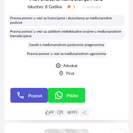
Iskustvo:
8 Godina
Recenzija:
5
2 recenzije
Ocena:
Pravna pomoć u vezi sa licencijama i dozvolama za međunarodne
poslove
Pravna pomoć u vezi sa zaštitom intelektualne svojine u međunarodnim
transakcijama
Saveti o međunarodnim poslovnim pregovorima
Pravna pomoć u vezi sa međunarodnim ugovorima
Advokat
Pirot
Pozovi
Pišite
Pišite
49
1
995