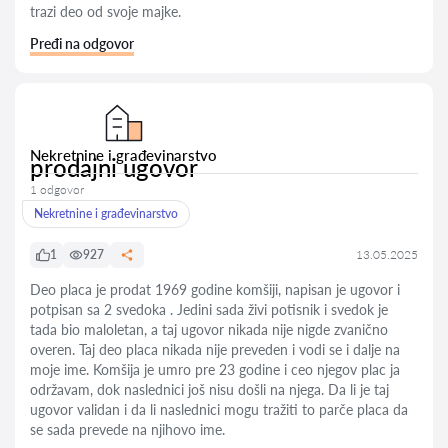
trazi deo od svoje majke.
Pređi na odgovor
Nekretnine i građevinarstvo
prodajni ugovor
1 odgovor
Nekretnine i građevinarstvo
1
927
13.05.2025
Deo placa je prodat 1969 godine komšiji, napisan je ugovor i
potpisan sa 2 svedoka . Jedini sada živi potisnik i svedok je
tada bio maloletan, a taj ugovor nikada nije nigde zvanično
overen. Taj deo placa nikada nije preveden i vodi se i dalje na
moje ime. Komšija je umro pre 23 godine i ceo njegov plac ja
održavam, dok naslednici još nisu došli na njega. Da li je taj
ugovor validan i da li naslednici mogu tražiti to parče placa da
se sada prevede na njihovo ime.