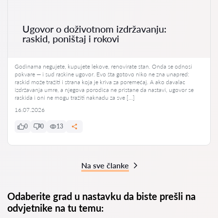
Ugovor o doživotnom izdržavanju:
raskid, poništaj i rokovi
Godinama negujete, kupujete lekove, renovirate stan. Onda se odnosi
pokvare — i sud raskine ugovor. Evo šta gotovo niko ne zna unapred:
raskid može tražiti i strana koja je kriva za poremećaj. A ako davalac
izdržavanja umre, a njegova porodica ne pristane da nastavi, ugovor se
raskida i oni ne mogu tražiti naknadu za sve […]
16.07.2026
0
0
13
Na sve članke
Odaberite grad u nastavku da biste prešli na
odvjetnike na tu temu: