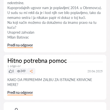
nekretnine.
Kupoprodajnih ugovor nam je poplavljen( 2014. u Obrenovcu).
U sudu su mi rekli da je i kod njih sve bilo poplavljeno, tako da
nemamo sestra i ja nikakav papir ni dokaz o toj kući.
Na koji način možemo da dokažemo da imamo pravo na tu
kuću?
Unapred zahvalan
Milan Batovac
Pređi na odgovor
Hitno potrebna pomoc
1 odgovor
1
349
20.06.2025
KAKO DA PRIPREMIM ZALBU ZA ISTRAZNE KRIVICNE
MERE?
Pređi na odgovor