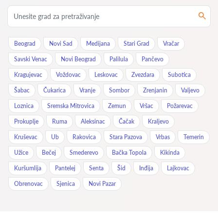
Beograd
Novi Sad
Medijana
Stari Grad
Vračar
Savski Venac
Novi Beograd
Palilula
Pančevo
Kragujevac
Voždovac
Leskovac
Zvezdara
Subotica
Šabac
Čukarica
Vranje
Sombor
Zrenjanin
Valjevo
Loznica
Sremska Mitrovica
Zemun
Vršac
Požarevac
Prokuplje
Ruma
Aleksinac
Čačak
Kraljevo
Kruševac
Ub
Rakovica
Stara Pazova
Vrbas
Temerin
Užice
Bečej
Smederevo
Bačka Topola
Kikinda
Kuršumlija
Pantelej
Senta
Šid
Inđija
Lajkovac
Obrenovac
Sjenica
Novi Pazar