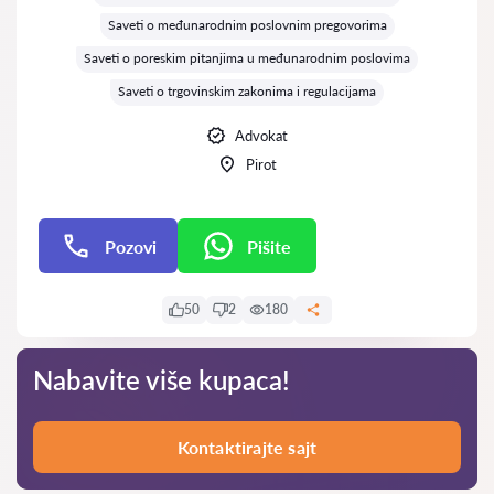
Saveti o međunarodnim poslovnim pregovorima
Saveti o poreskim pitanjima u međunarodnim poslovima
Saveti o trgovinskim zakonima i regulacijama
Advokat
Pirot
Pozovi
Pišite
Pišite
50
2
180
Nabavite više kupaca!
Kontaktirajte sajt