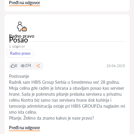
Pređi na odgovor
Radno pravo
Posao
1 odgovor
Radno pravo
0
374
20.06.2025
Postovanje
Radnik sam HBIS Group Serbia u Smederevu već 28 godina.
Moja celina gde radim je Ishrana a obavljam posao kao serviser
hrane. Sada je pokrenuto pitanje prelaska servisera u privatnu
celinu Kontra biz samo nas servisera hrane dok kuhinja i
tamosnja administracija ostaje pri HBIS GROUP.Da naglasim mi
smo ista celina.
Pitanje. Želimo da znamo kakvo je nase pravo?
Pređi na odgovor