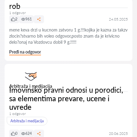
rob
1 odgovor
2
961
24.05.2025
mene keva drzi u kucnom zatvoru 1 g.!!!kojika je kazna za takzv
zlocin?stvarno bih voleo odgovor,posto znam da je krivicno
delo?onaj na Vozdovcu dobil 9 g.!!!!!
Pređi na odgovor
Arbitraža i medijacija
Imovinsko pravni odnosi u porodici,
sa elementima prevare, ucene i
uvrede
1 odgovor
Arbitraža i medijacija
0
624
20.06.2025