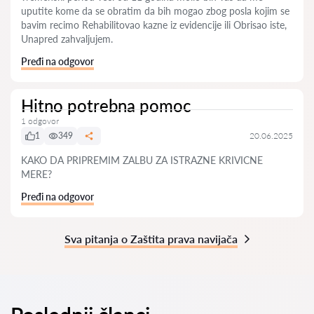
uputite kome da se obratim da bih mogao zbog posla kojim se
bavim recimo Rehabilitovao kazne iz evidencije ili Obrisao iste,
Unapred zahvaljujem.
Pređi na odgovor
Hitno potrebna pomoc
1 odgovor
1
349
20.06.2025
KAKO DA PRIPREMIM ZALBU ZA ISTRAZNE KRIVICNE
MERE?
Pređi na odgovor
Sva pitanja o Zaštita prava navijača