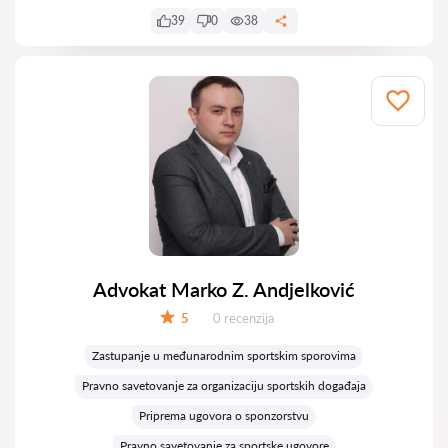
39
0
38
Advokat Marko Z. Andjelković
Recenzija:
5
0 recenzija
Ocena:
Zastupanje u međunarodnim sportskim sporovima
Pravno savetovanje za organizaciju sportskih događaja
Priprema ugovora o sponzorstvu
Pravno savetovanje za sportske ugovore