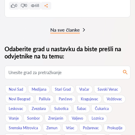
0
0
68
Na sve članke
Odaberite grad u nastavku da biste prešli na
odvjetnike na tu temu:
Novi Sad
Medijana
Stari Grad
Vračar
Savski Venac
Novi Beograd
Palilula
Pančevo
Kragujevac
Voždovac
Leskovac
Zvezdara
Subotica
Šabac
Čukarica
Vranje
Sombor
Zrenjanin
Valjevo
Loznica
Sremska Mitrovica
Zemun
Vršac
Požarevac
Prokuplje