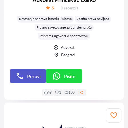
Recenzija:
5
0 recenzija
Ocena:
Rešavanje sporova između klubova
Zaštita prava navijača
Pravno savetovanje za transfer igrača
Priprema ugovora o sponzorstvu
Advokat
Beograd
Pozovi
Pišite
Pišite
49
1
100