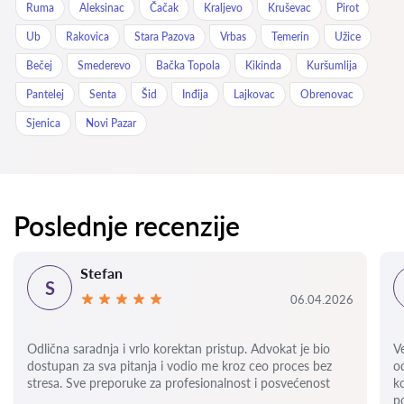
Ruma
Aleksinac
Čačak
Kraljevo
Kruševac
Pirot
Ub
Rakovica
Stara Pazova
Vrbas
Temerin
Užice
Bečej
Smederevo
Bačka Topola
Kikinda
Kuršumlija
Pantelej
Senta
Šid
Inđija
Lajkovac
Obrenovac
Sjenica
Novi Pazar
Poslednje recenzije
Stefan
S
06.04.2026
Odlična saradnja i vrlo korektan pristup. Advokat je bio
V
dostupan za sva pitanja i vodio me kroz ceo proces bez
o
stresa. Sve preporuke za profesionalnost i posvećenost
k
p