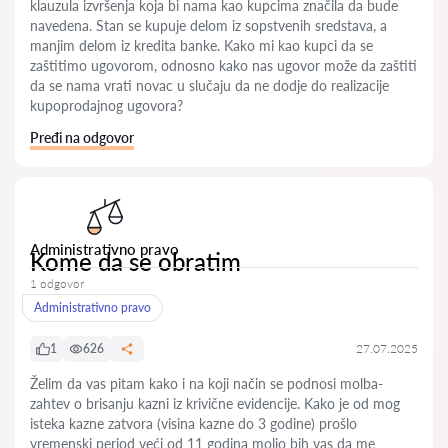
klauzula izvršenja koja bi nama kao kupcima značila da bude
navedena. Stan se kupuje delom iz sopstvenih sredstava, a
manjim delom iz kredita banke. Kako mi kao kupci da se
zaštitimo ugovorom, odnosno kako nas ugovor može da zaštiti
da se nama vrati novac u slučaju da ne dodje do realizacije
kupoprodajnog ugovora?
Pređi na odgovor
Administrativno pravo
Kome da se obratim
1 odgovor
Administrativno pravo
1
626
27.07.2025
Želim da vas pitam kako i na koji način se podnosi molba-
zahtev o brisanju kazni iz krivične evidencije. Kako je od mog
isteka kazne zatvora (visina kazne do 3 godine) prošlo
vremenski period veći od 11 godina molio bih vas da me