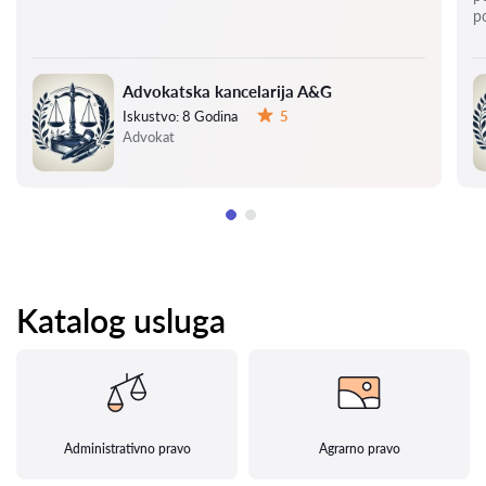
p
Advokatska kancelarija A&G
Iskustvo:
8 Godina
5
Ocena:
Advokat
Katalog usluga
Administrativno pravo
Agrarno pravo