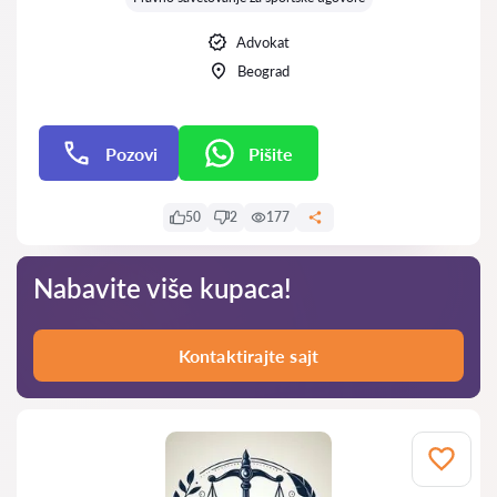
Advokat
Beograd
Pozovi
Pišite
Pišite
50
2
177
Nabavite više kupaca!
Kontaktirajte sajt