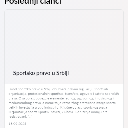
Poslednji članci
Sportsko pravo u Srbiji
Uvod Sportsko pravo u Srbiji obuhvata pravnu regulaciju sportskih
organizacija, profesionalnih sportista, transfera, ugovora i zaštite sportskih
prava. Ova oblast povezuje elemente radnog, ugovornog, imovinskog i
međunarodnog prava, a naročito je važna zbog profesionalizacije sporta i
velikih investicija u ovu industriju. Ključne oblasti sportskog prava
Organizacija sporta Sportski savezi, klubovi i udruženja moraju biti
registrovani. […]
18.09.2025