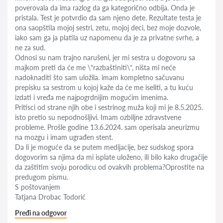
poverovala da ima razlog da ga kategorično odbija. Onda je
pristala. Test je potvrdio da sam njeno dete. Rezultate testa je
ona saopštila mojoj sestri, zetu, mojoj deci, bez moje dozvole,
iako sam ga ja platila uz napomenu da je za privatne svrhe, a
ne za sud.
Odnosi su nam trajno narušeni, jer mi sestra u dogovoru sa
majkom preti da će me \“razbaštiniti\“, ništa mi neće
nadoknaditi što sam uložila. imam kompletno sačuvanu
prepisku sa sestrom u kojoj kaže da će me iseliti, a tu kuću
izdati i vređa me najpogrdnijim mogućim imenima.
Pritisci od strane njih obe i sestrinog muža koji mi je 8.5.2025.
isto pretio su nepodnošljivi. Imam ozbiljne zdravstvene
probleme. Prošle godine 13.6.2024. sam operisala aneurizmu
na mozgu i imam ugrađen stent.
Da li je moguće da se putem medijacije, bez sudskog spora
dogovorim sa njima da mi isplate uloženo, ili bilo kako drugačije
da zaštitim svoju porodicu od ovakvih problema?Oprostite na
predugom pismu.
S poštovanjem
Tatjana Drobac Todorić
Pređi na odgovor