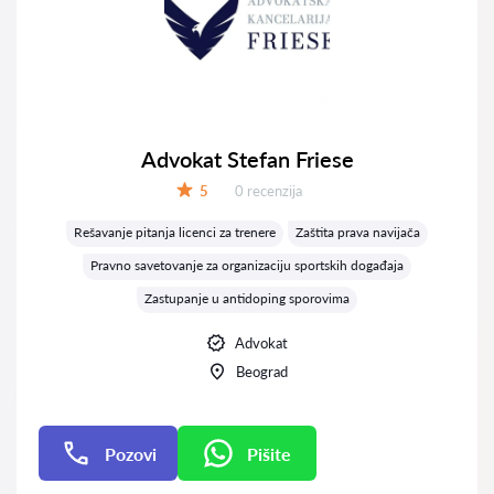
Advokat Stefan Friese
Recenzija:
5
0 recenzija
Ocena:
Rešavanje pitanja licenci za trenere
Zaštita prava navijača
Pravno savetovanje za organizaciju sportskih događaja
Zastupanje u antidoping sporovima
Advokat
Beograd
Pozovi
Pišite
Pišite