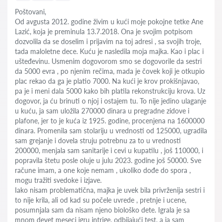
Poštovani,
Od avgusta 2012. godine živim u kući moje pokojne tetke Ane
Lazić, koja je preminula 13.7.2018. Ona je svojim potpisom
dozvolila da se doselim i prijavim na toj adresi , sa svojih troje,
tada maloletne dece. Kuću je nasledila moja majka. Kao i plac i
ušteđevinu. Usmenim dogovorom smo se dogovorile da sestri
da 5000 evra , po njenim rečima, mada je čovek koji je otkupio
plac rekao da ga je platio 7000. Na kući je krov prokišnjavao,
pa je i meni dala 5000 kako bih platila rekonstrukciju krova. Uz
dogovor, ja ću brinuti o njoj i ostajem tu. To nije jedino ulaganje
u kuću, ja sam uložila 270000 dinara u pregradne zidove i
plafone, jer to je kuća iz 1925. godine, procenjena na 1600000
dinara. Promenila sam stolariju u vrednosti od 125000, ugradila
sam grejanje i dovela struju potrebnu za to u vrednosti
200000, menjala sam sanitarije i cevi u kupatilu , još 110000, i
popravila štetu posle oluje u julu 2023. godine još 50000. Sve
račune imam, a one koje nemam , ukoliko dođe do spora ,
mogu tražiti svedoke i izjave.
Iako nisam problematična, majka je uvek bila privrženija sestri i
to nije krila, ali od kad su počele uvrede , pretnje i ucene,
posumnjala sam da nisam njeno biološko dete. Igrala je sa
mnom devet meseci igru intrige, odbijajući test, a ja sam