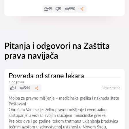
49
1
990
Pitanja i odgovori na Zaštita
prava navijača
Povreda od strane lekara
1 odgovor
1
544
20.06.2025
Molba za pravno mišljenje – medicinska greška i naknada štete
Poštovani
Obraćam Vam se jer želim pravno mišljenje i eventualno
zastupanje u vezi sa svojim slučajem medicinske greške.
Pre oko dve i po godine, tokom tretmana uklanjanja bradavica
tečnim azotom u zdravstvenoj ustanovi u Novom Sadu,