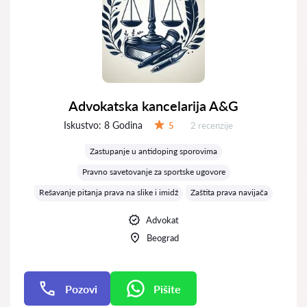
Advokatska kancelarija A&G
Iskustvo:
8 Godina
Recenzija:
5
2 recenzije
Ocena:
Zastupanje u antidoping sporovima
Pravno savetovanje za sportske ugovore
Rešavanje pitanja prava na slike i imidž
Zaštita prava navijača
Advokat
Beograd
Pozovi
Pišite
Pišite