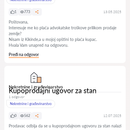
1
773
13.05.2025
Poštovana,
Interesuje me ko plaća advokatske troškove prilikom prodaje
zemlje?
Nisam iz Kikinde,a u mojoj opštini to plaća kupac.
Hvala Vam unapred na odgovoru.
Pređi na odgovor
Nekretnine i građevinarstvo
Kupoprodajni ugovor za stan
1 odgovor
Nekretnine i građevinarstvo
0
562
12.07.2025
Prodavac odbija da se u kupoprodajnom ugovoru za stan nalazi