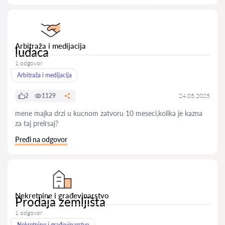
Arbitraža i medijacija
ludaca
1 odgovor
Arbitraža i medijacija
2
1129
24.05.2025
mene majka drzi u kucnom zatvoru 10 meseci,kolika je kazna
za taj prelrsaj?
Pređi na odgovor
Nekretnine i građevinarstvo
Prodaja zemljišta
1 odgovor
Nekretnine i građevinarstvo