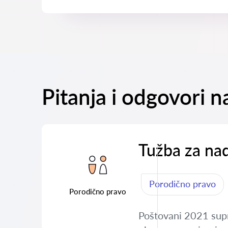
Pitanja i odgovori n
Tužba za na
Porodično pravo
Porodično pravo
Poštovani 2021 supr