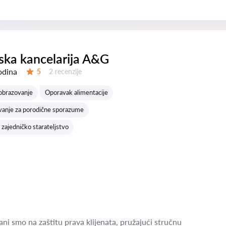
ka kancelarija A&G
odina
Recenzija:
5
2 recenzije
Ocena:
obrazovanje
Oporavak alimentacije
vanje za porodične sporazume
 zajedničko starateljstvo
ni smo na zaštitu prava klijenata, pružajući stručnu