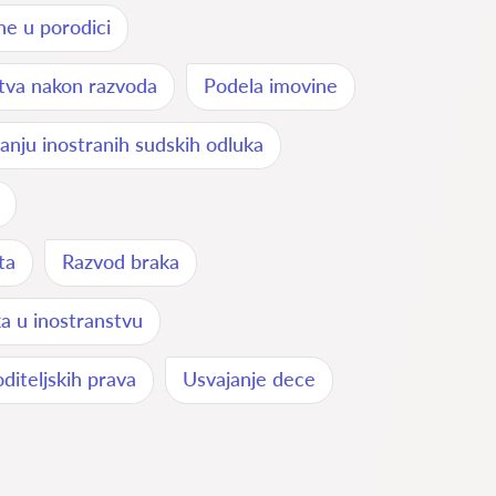
ne u porodici
stva nakon razvoda
Podela imovine
nju inostranih sudskih odluka
ta
Razvod braka
a u inostranstvu
diteljskih prava
Usvajanje dece