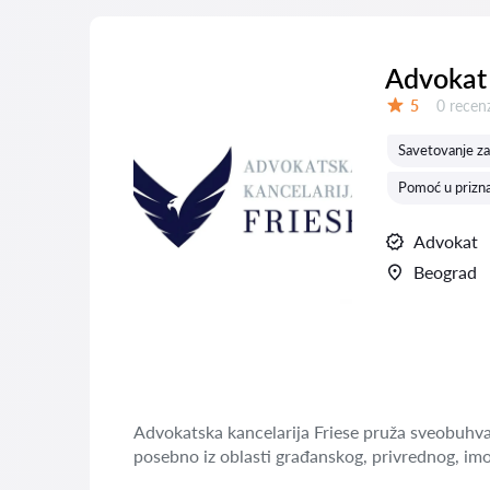
Advokat 
Recenzij
5
0 recenz
Ocena:
Savetovanje za
Pomoć u prizna
Advokat
Beograd
Advokatska kancelarija Friese pruža sveobuhvat
posebno iz oblasti građanskog, privrednog, imo