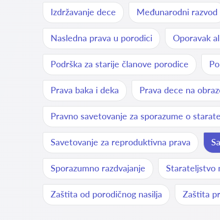
Izdržavanje dece
Međunarodni razvod
Nasledna prava u porodici
Oporavak al
Podrška za starije članove porodice
Po
Prava baka i deka
Prava dece na obraz
Pravno savetovanje za sporazume o starate
Savetovanje za reproduktivna prava
Sa
Sporazumno razdvajanje
Starateljstvo
Zaštita od porodičnog nasilja
Zaštita p