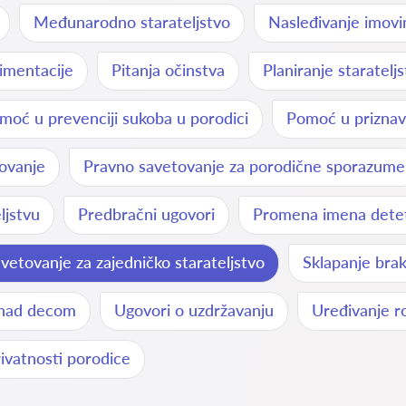
Međunarodno starateljstvo
Nasleđivanje imovi
imentacije
Pitanja očinstva
Planiranje staratelj
moć u prevenciji sukoba u porodici
Pomoć u priznava
ovanje
Pravno savetovanje za porodične sporazume
ljstvu
Predbračni ugovori
Promena imena dete
vetovanje za zajedničko starateljstvo
Sklapanje brak
 nad decom
Ugovori o uzdržavanju
Uređivanje ro
rivatnosti porodice