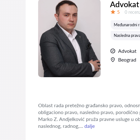
Advokat 
Recenzij
5
0 recenz
Ocena:
Međunarodni r
Nasledna prava
Advokat
Beograd
Oblast rada pretežno građansko pravo, odnosn
obligaciono pravo, nasledno pravo, porodično 
Marko Z. Andjelković pruža pravne usluge u o
naslednog, radnog,...
dalje