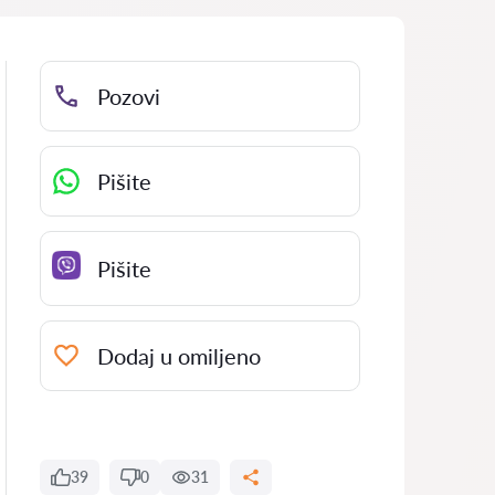
Pozovi
Pišite
Pišite
Dodaj u omiljeno
39
0
31