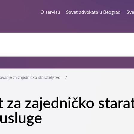
O servisu
Savet advokata u Beograd
Sve
ovanje za zajedničko starateljstvo
 za zajedničko starat
usluge