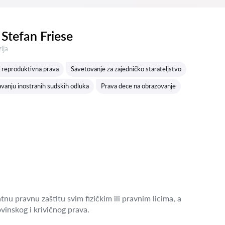
Stefan Friese
a:
ija
 reproduktivna prava
Savetovanje za zajedničko starateljstvo
vanju inostranih sudskih odluka
Prava dece na obrazovanje
nu pravnu zaštitu svim fizičkim ili pravnim licima, a
vinskog i krivičnog prava.