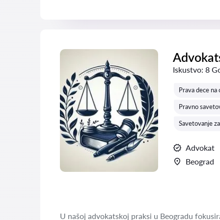
Advokats
Iskustvo:
8 G
Prava dece na 
Pravno saveto
Savetovanje za
Advokat
Beograd
U našoj advokatskoj praksi u Beogradu fokusira