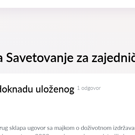
a Savetovanje za zajednič
doknadu uloženog
1 odgovor
ug sklapa ugovor sa majkom o doživotnom izdržavanj