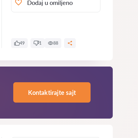
Dodaj u omiljeno
49
1
88
Kontaktirajte sajt