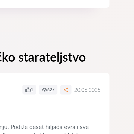
ko starateljstvo
20.06.2025
1
627
u. Podiže deset hiljada evra i sve