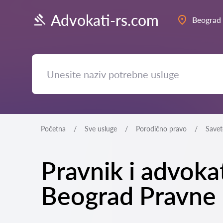
Advokati-rs.com
Beograd
Početna
Sve usluge
Porodično pravo
Savet
Pravnik i advokat
Beograd Pravne 