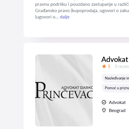
pravnu podršku i pouzdano zastupanje u različi
Građansko pravo (kupoprodaja, ugovori o zaku
(ugovori o...
dalje
Advokat
Recenzij
5
0 recenz
Ocena:
Nasleđivanje i
Pomoć u prizna
Advokat
Beograd