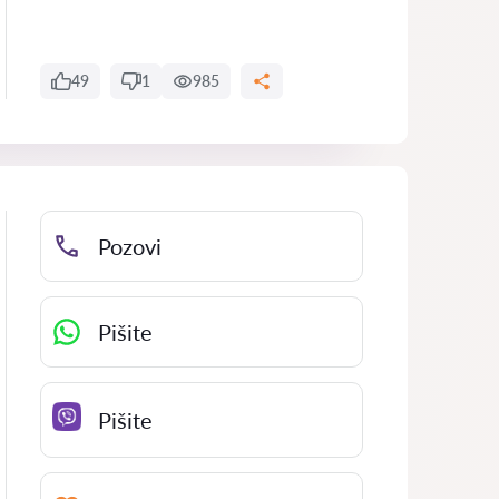
49
1
985
Pozovi
Pišite
Pišite