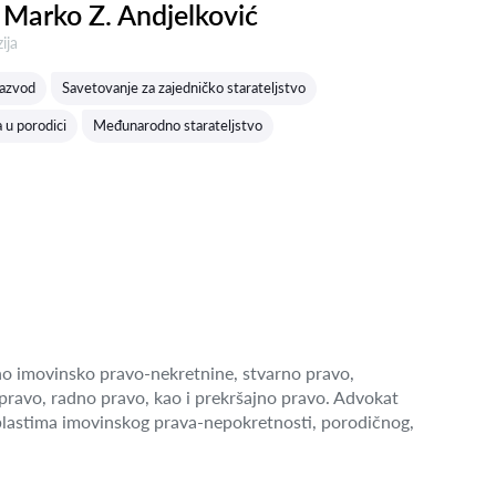
Marko Z. Andjelković
a:
ija
azvod
Savetovanje za zajedničko starateljstvo
 u porodici
Međunarodno starateljstvo
o imovinsko pravo-nekretnine, stvarno pravo,
pravo, radno pravo, kao i prekršajno pravo. Advokat
blastima imovinskog prava-nepokretnosti, porodičnog,