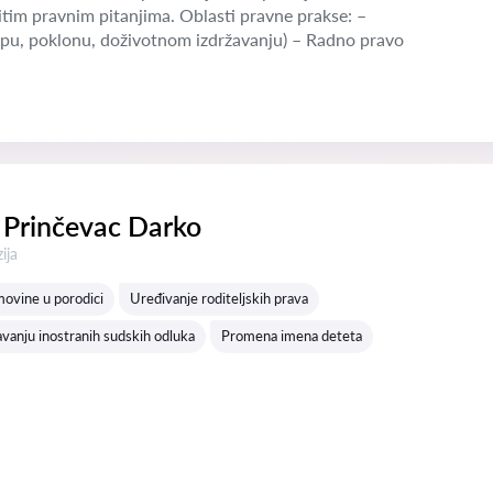
tim pravnim pitanjima. Oblasti pravne prakse: –
pu, poklonu, doživotnom izdržavanju) – Radno pravo
 Prinčevac Darko
a:
ija
movine u porodici
Uređivanje roditeljskih prava
vanju inostranih sudskih odluka
Promena imena deteta