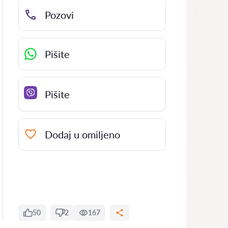
Pozovi
Pišite
Pišite
Dodaj u omiljeno
50
2
167