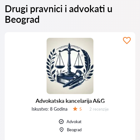
Drugi pravnici i advokati u
Beograd
Advokatska kancelarija A&G
Iskustvo:
8 Godina
Recenzija:
5
2 recenzije
Ocena:
Advokat
Beograd