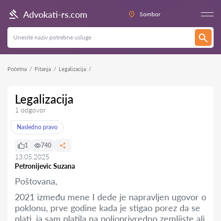
Advokati-rs.com
Sombor
Početna
Pitanja
Legalizacija
Legalizacija
1 odgovor
Nasledno pravo
1
740
13.05.2025
Petronijevic Suzana
Poštovana,
2021 između mene I dede je napravljen ugovor o
poklonu, prve godine kada je stigao porez da se
plati, ja sam platila na poljoprivredno zemljiste ali