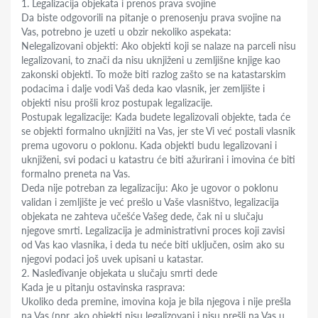
1. Legalizacija objekata i prenos prava svojine
Da biste odgovorili na pitanje o prenosenju prava svojine na
Vas, potrebno je uzeti u obzir nekoliko aspekata:
Nelegalizovani objekti: Ako objekti koji se nalaze na parceli nisu
legalizovani, to znači da nisu uknjiženi u zemljišne knjige kao
zakonski objekti. To može biti razlog zašto se na katastarskim
podacima i dalje vodi Vaš deda kao vlasnik, jer zemljište i
objekti nisu prošli kroz postupak legalizacije.
Postupak legalizacije: Kada budete legalizovali objekte, tada će
se objekti formalno uknjižiti na Vas, jer ste Vi već postali vlasnik
prema ugovoru o poklonu. Kada objekti budu legalizovani i
uknjiženi, svi podaci u katastru će biti ažurirani i imovina će biti
formalno preneta na Vas.
Deda nije potreban za legalizaciju: Ako je ugovor o poklonu
validan i zemljište je već prešlo u Vaše vlasništvo, legalizacija
objekata ne zahteva učešće Vašeg dede, čak ni u slučaju
njegove smrti. Legalizacija je administrativni proces koji zavisi
od Vas kao vlasnika, i deda tu neće biti uključen, osim ako su
njegovi podaci još uvek upisani u katastar.
2. Nasleđivanje objekata u slučaju smrti dede
Kada je u pitanju ostavinska rasprava:
Ukoliko deda premine, imovina koja je bila njegova i nije prešla
na Vas (npr. ako objekti nisu legalizovani i nisu prešli na Vas u