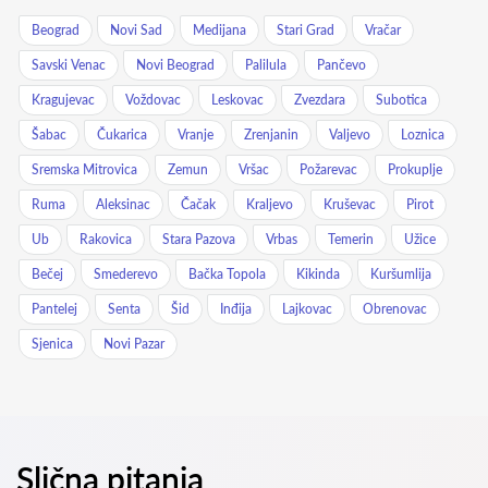
Beograd
Novi Sad
Medijana
Stari Grad
Vračar
Savski Venac
Novi Beograd
Palilula
Pančevo
Kragujevac
Voždovac
Leskovac
Zvezdara
Subotica
Šabac
Čukarica
Vranje
Zrenjanin
Valjevo
Loznica
Sremska Mitrovica
Zemun
Vršac
Požarevac
Prokuplje
Ruma
Aleksinac
Čačak
Kraljevo
Kruševac
Pirot
Ub
Rakovica
Stara Pazova
Vrbas
Temerin
Užice
Bečej
Smederevo
Bačka Topola
Kikinda
Kuršumlija
Pantelej
Senta
Šid
Inđija
Lajkovac
Obrenovac
Sjenica
Novi Pazar
Slična pitanja