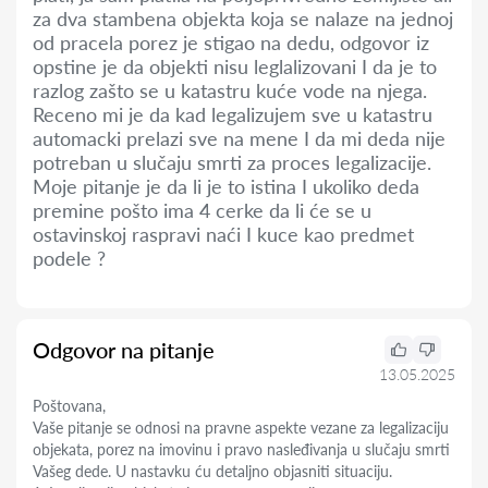
za dva stambena objekta koja se nalaze na jednoj
od pracela porez je stigao na dedu, odgovor iz
opstine je da objekti nisu leglalizovani I da je to
razlog zašto se u katastru kuće vode na njega.
Receno mi je da kad legalizujem sve u katastru
automacki prelazi sve na mene I da mi deda nije
potreban u slučaju smrti za proces legalizacije.
Moje pitanje je da li je to istina I ukoliko deda
premine pošto ima 4 cerke da li će se u
ostavinskoj raspravi naći I kuce kao predmet
podele ?
Odgovor na pitanje
13.05.2025
Poštovana,
Vaše pitanje se odnosi na pravne aspekte vezane za legalizaciju
objekata, porez na imovinu i pravo nasleđivanja u slučaju smrti
Vašeg dede. U nastavku ću detaljno objasniti situaciju.