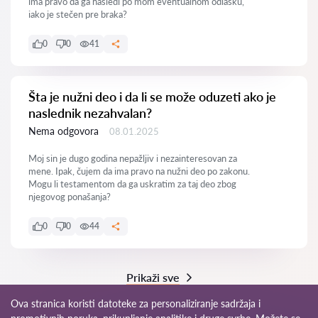
ima pravo da ga nasledi po mom eventualnom odlasku,
iako je stečen pre braka?
0
0
41
Šta je nužni deo i da li se može oduzeti ako je
naslednik nezahvalan?
Nema odgovora
08.01.2025
Moj sin je dugo godina nepažljiv i nezainteresovan za
mene. Ipak, čujem da ima pravo na nužni deo po zakonu.
Mogu li testamentom da ga uskratim za taj deo zbog
njegovog ponašanja?
0
0
44
Prikaži sve
Ova stranica koristi datoteke za personaliziranje sadržaja i