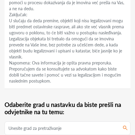
pomoći u procesu dokazivanja da je imovina već prešla na Vas,
a ne na dedu.
Zaključak:
U slučaju da deda premine, objekti koji nisu legalizovani mogu
biti predmet ostavinske rasprave, ali ako ste već vlasnik prema
ugovoru o poklonu, to će biti važno u postupku nasleđivanja.
Legalizacija objekata bi trebalo da omogući da se imovina
prevede na Vaše ime, bez potrebe za učešćem dede, a kada
objekti budu legalizovani i upisani u katastar, biće jasnije ko je
vlasnik.
Napomena: Ova informacija je opšta pravna preporuka.
Preporučujem da se konsultujete sa advokatom kako biste
dobili tačne savete i pomoć u vezi sa legalizacijom i mogućim
naslednim postupkom.
Odaberite grad u nastavku da biste prešli na
odvjetnike na tu temu: