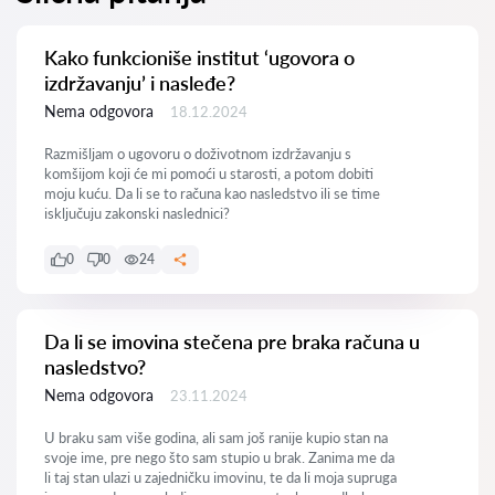
Kako funkcioniše institut ‘ugovora o
izdržavanju’ i nasleđe?
Nema odgovora
18.12.2024
Razmišljam o ugovoru o doživotnom izdržavanju s
komšijom koji će mi pomoći u starosti, a potom dobiti
moju kuću. Da li se to računa kao nasledstvo ili se time
isključuju zakonski naslednici?
0
0
24
Da li se imovina stečena pre braka računa u
nasledstvo?
Nema odgovora
23.11.2024
U braku sam više godina, ali sam još ranije kupio stan na
svoje ime, pre nego što sam stupio u brak. Zanima me da
li taj stan ulazi u zajedničku imovinu, te da li moja supruga