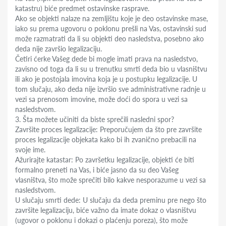
katastru) biće predmet ostavinske rasprave.
Ako se objekti nalaze na zemljištu koje je deo ostavinske mase,
iako su prema ugovoru o poklonu prešli na Vas, ostavinski sud
može razmatrati da li su objekti deo nasledstva, posebno ako
deda nije završio legalizaciju.
Četiri ćerke Vašeg dede bi mogle imati prava na nasledstvo,
zavisno od toga da li su u trenutku smrti deda bio u vlasništvu
ili ako je postojala imovina koja je u postupku legalizacije. U
tom slučaju, ako deda nije izvršio sve administrativne radnje u
vezi sa prenosom imovine, može doći do spora u vezi sa
nasledstvom.
3. Šta možete učiniti da biste sprečili nasledni spor?
Završite proces legalizacije: Preporučujem da što pre završite
proces legalizacije objekata kako bi ih zvanično prebacili na
svoje ime.
Ažurirajte katastar: Po završetku legalizacije, objekti će biti
formalno preneti na Vas, i biće jasno da su deo Vašeg
vlasništva, što može sprečiti bilo kakve nesporazume u vezi sa
nasledstvom.
U slučaju smrti dede: U slučaju da deda preminu pre nego što
završite legalizaciju, biće važno da imate dokaz o vlasništvu
(ugovor o poklonu i dokazi o plaćenju poreza), što može