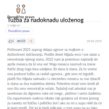
Porodično pravo
Tužba za nadoknadu uloženog
1 odgovor
Porodično pravo
1
628
20.06.2025
Poštovani 2021 suprug sklapa ugovor sa majkom o
doživotnom izdržavanju. Podiže deset hiljada evra i sve ulaze u
renoviranje njenog stana. 2022 nam je preminuo najstariji sin
aprila meseca da bi ona već Maja meseca nasrnuli na mene
fizički zbog čega biva udaljena 30 dana iz stana. Za to vreme
ona podnosi tužbu za raskid ugovora , gde smo mi izgubili ,
platili Sto hiljada naknadu i u decembru mesecu su nas izbacili
iz stana sa dva maloletna deteta. Pokretne stvari smo izneli ali
ono što smo renovirali je ostalo. Tadašnji naš advokat nas je
savetovao da dignemo ruke od svega , platimo i samo izađemo.
Da napomenem svekrva nikako nije gonjena od strane javnog
za nanetu mi fizičku i psihičku bol i ako su mi u supu rekli da će
je javni goniti. Zet joj je bivši milicajac u tom supu pa su tako