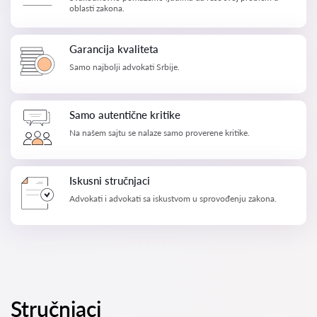
oblasti zakona.
Garancija kvaliteta
Samo najbolji advokati Srbije.
Samo autentične kritike
Na našem sajtu se nalaze samo proverene kritike.
Iskusni stručnjaci
Advokati i advokati sa iskustvom u sprovođenju zakona.
Stručnjaci