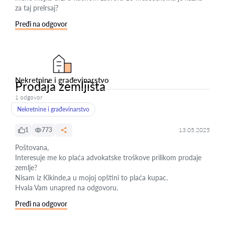
za taj prelrsaj?
Pređi na odgovor
Nekretnine i građevinarstvo
Prodaja zemljišta
1 odgovor
Nekretnine i građevinarstvo
1
773
13.05.2025
Poštovana,
Interesuje me ko plaća advokatske troškove prilikom prodaje
zemlje?
Nisam iz Kikinde,a u mojoj opštini to plaća kupac.
Hvala Vam unapred na odgovoru.
Pređi na odgovor