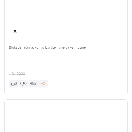
x
Blokada računa: koliko izvršitelj sme da vam uzme
1.01.2020
0
0
5