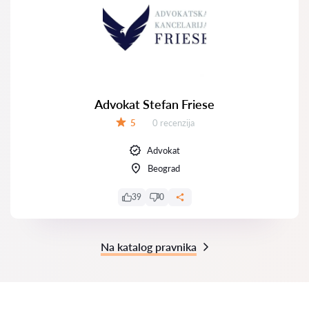
Advokat Stefan Friese
Recenzija:
5
0 recenzija
Ocena:
Advokat
Beograd
39
0
Na katalog pravnika