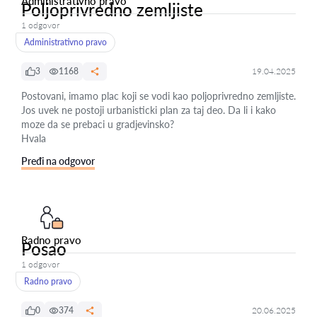
Administrativno pravo
Poljoprivredno zemljiste
1 odgovor
Administrativno pravo
3
1168
19.04.2025
Postovani, imamo plac koji se vodi kao poljoprivredno zemljiste.
Jos uvek ne postoji urbanisticki plan za taj deo. Da li i kako
moze da se prebaci u gradjevinsko?
Hvala
Pređi na odgovor
Radno pravo
Posao
1 odgovor
Radno pravo
0
374
20.06.2025