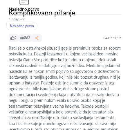
Nasledno pravo
Komplikovano pitanje
1 odgovor
Nasledno pravo
2
862
24.05.2025
Radi se o ostavinskoj situaciji gde je preminula osoba za sobom
ostavila kuću. Postoji testament u kojem većinski deo imovine
ostavlja članu šire porodice koji je brinuo o njemu, dok ostali
zakonski naslednici dobijaju svoj nužni deo. Međutim, jedan od
naslednika se nakon smrti pojavio sa ugovorom o doživotnom
izdržavanju iz ranijih godina, koji nije bio poznat drugima, niti je
upisan u katastar. Postoje ozbiljne sumnje da obaveze iz tog
ugovora nisu bile ispunjavane, dok s druge strane postoji
dokumentacija i svedočenja koja potvrđuju da je svakodnevnu
negu i brigu o preminulom vršila upravo osoba kojoj je
testamentom ostavljena većina imovine. Takođe postoji i
veštačenje neuropsihijatra koje potvrđuje da je testator bio
sposoban za rasuđivanje u trenutku sastavljanja testamenta,
kao i da lice koje je donelo ugovor o izdržavanju zapravo nije
učestvovalo u brizi, što otvara sumnju da je ugovor simulovan.