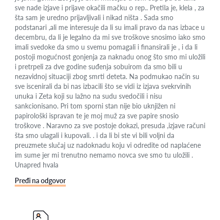
sve nade izjave i prijave okačili mačku o rep.. Pretila je, klela , za
šta sam je uredno prijavljivali i nikad ništa . Sada smo
podstanari ,ali me interesuje da li su imali pravo da nas izbace u
decembru, da li je legalno da mi sve troškove snosimo iako smo
imali svedoke da smo u svemu pomagali i finansirali je , i da li
postoji mogućnost gonjenja za naknadu onog što smo mi uložili
i pretrpeli za dve godine suđenja sobuirom da smo bili u
nezavidnoj situaciji zbog smrti deteta. Na podmukao način su
sve iscenirali da bi nas izbacili što se vidi iz izjava svekrvinih
unuka i Zeta koji su lažno na sudu svedočili i nisu
sankcionisano. Pri tom sporni stan nije bio uknjižen ni
papirološki ispravan te je moj muž za sve papire snosio
troškove . Naravno za sve postoje dokazi, presuda ,izjave računi
šta smo ulagali i kupovali. . i da li bi ste vi bili voljni da
preuzmete slučaj uz nadoknadu koju vi odredite od naplaćene
im sume jer mi trenutno nemamo novca sve smo tu uložili .
Unapred hvala
Pređi na odgovor