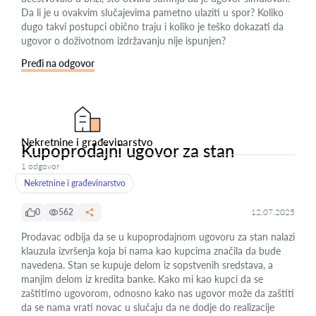
Da li je u ovakvim slučajevima pametno ulaziti u spor? Koliko
dugo takvi postupci obično traju i koliko je teško dokazati da
ugovor o doživotnom izdržavanju nije ispunjen?
Pređi na odgovor
Nekretnine i građevinarstvo
Kupoprodajni ugovor za stan
1 odgovor
Nekretnine i građevinarstvo
0
562
12.07.2025
Prodavac odbija da se u kupoprodajnom ugovoru za stan nalazi
klauzula izvršenja koja bi nama kao kupcima značila da bude
navedena. Stan se kupuje delom iz sopstvenih sredstava, a
manjim delom iz kredita banke. Kako mi kao kupci da se
zaštitimo ugovorom, odnosno kako nas ugovor može da zaštiti
da se nama vrati novac u slučaju da ne dodje do realizacije