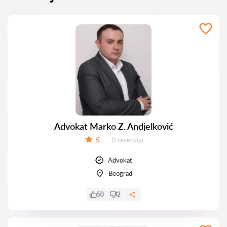
Advokat Marko Z. Andjelković
Recenzija:
5
0 recenzija
Ocena:
Advokat
Beograd
50
2