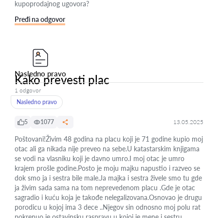
kupoprodajnog ugovora?
Pređi na odgovor
Nasledno pravo
Kako prevesti plac
1 odgovor
Nasledno pravo
5
1077
13.05.2025
Poštovani!Živim 48 godina na placu koji je 71 godine kupio moj
otac ali ga nikada nije preveo na sebe.U katastarskim knjigama
se vodi na vlasniku koji je davno umro.I moj otac je umro
krajem prošle godine.Posto je moju majku napustio i razveo se
dok smo ja i sestra bile male.Ja majka i sestra živele smo tu gde
ja živim sada sama na tom neprevedenom placu .Gde je otac
sagradio i kuću koja je takođe nelegalizovana.Osnovao je drugu
porodicu u kojoj ima 3 dece ..Njegov sin odnosno moj polu rat
pokrenuo je ostavinsku raspravu u kojoj je mene i sestru