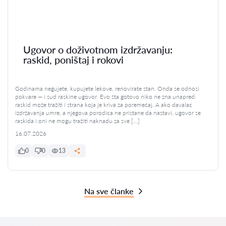
Ugovor o doživotnom izdržavanju:
raskid, poništaj i rokovi
Godinama negujete, kupujete lekove, renovirate stan. Onda se odnosi
pokvare — i sud raskine ugovor. Evo šta gotovo niko ne zna unapred:
raskid može tražiti i strana koja je kriva za poremećaj. A ako davalac
izdržavanja umre, a njegova porodica ne pristane da nastavi, ugovor se
raskida i oni ne mogu tražiti naknadu za sve […]
16.07.2026
0
0
13
Na sve članke