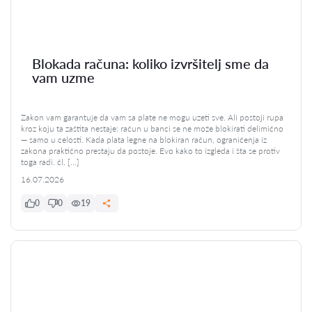
Blokada računa: koliko izvršitelj sme da
vam uzme
Zakon vam garantuje da vam sa plate ne mogu uzeti sve. Ali postoji rupa
kroz koju ta zaštita nestaje: račun u banci se ne može blokirati delimično
— samo u celosti. Kada plata legne na blokiran račun, ograničenja iz
zakona praktično prestaju da postoje. Evo kako to izgleda i šta se protiv
toga radi. čl. […]
16.07.2026
0
0
19