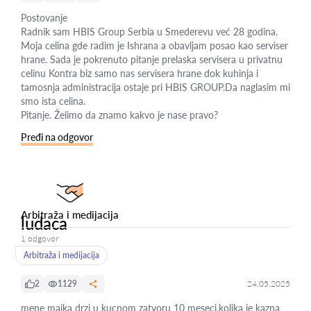
Postovanje
Radnik sam HBIS Group Serbia u Smederevu već 28 godina.
Moja celina gde radim je Ishrana a obavljam posao kao serviser
hrane. Sada je pokrenuto pitanje prelaska servisera u privatnu
celinu Kontra biz samo nas servisera hrane dok kuhinja i
tamosnja administracija ostaje pri HBIS GROUP.Da naglasim mi
smo ista celina.
Pitanje. Želimo da znamo kakvo je nase pravo?
Pređi na odgovor
Arbitraža i medijacija
ludaca
1 odgovor
Arbitraža i medijacija
2
1129
24.05.2025
mene majka drzi u kucnom zatvoru 10 meseci,kolika je kazna