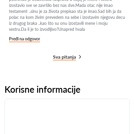
izostavio sve se završilo bez nas dve.Mada otac nije imao
testament ..sinu je za života prepisao sta je imao.Sad bih ja da
polac na kom živim prevedem na sebe i izostavim njegovu decu
iz drugog braka ..kao što su onu izostavili mene i moju
sestru.Da li je to izvodljivo?Unapred hvala
Pređi na odgovor
Sva pitanja
Korisne informacije