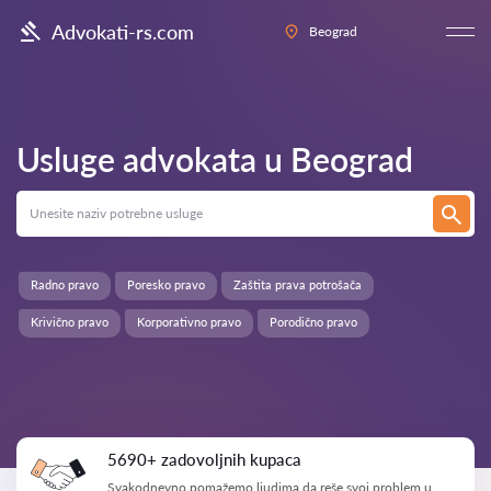
Advokati-rs.com
Beograd
Usluge advokata u
Beograd
Radno pravo
Poresko pravo
Zaštita prava potrošača
Krivično pravo
Korporativno pravo
Porodično pravo
5690+ zadovoljnih kupaca
Svakodnevno pomažemo ljudima da reše svoj problem u