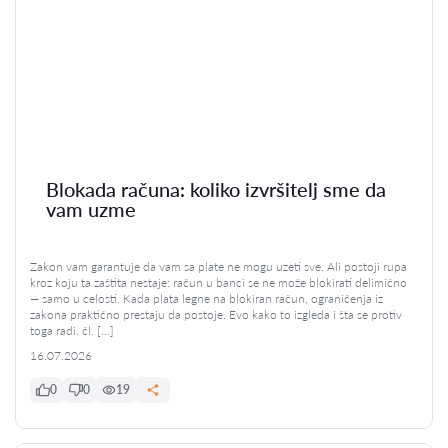
Blokada računa: koliko izvršitelj sme da
vam uzme
Zakon vam garantuje da vam sa plate ne mogu uzeti sve. Ali postoji rupa
kroz koju ta zaštita nestaje: račun u banci se ne može blokirati delimično
— samo u celosti. Kada plata legne na blokiran račun, ograničenja iz
zakona praktično prestaju da postoje. Evo kako to izgleda i šta se protiv
toga radi. čl. […]
16.07.2026
0
0
19