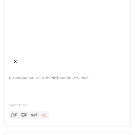
x
Blokada računa: koliko izvršitelj sme da vam uzme
1.01.2020
0
0
4