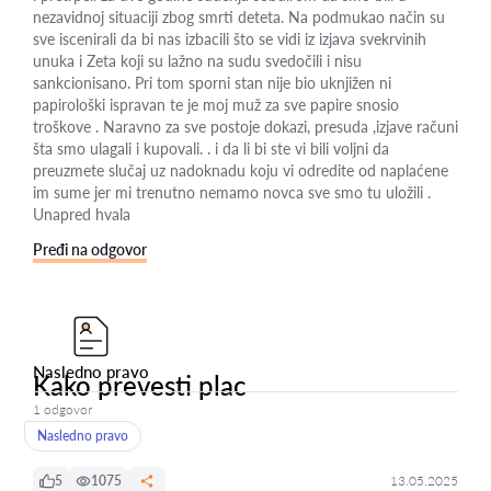
nezavidnoj situaciji zbog smrti deteta. Na podmukao način su
sve iscenirali da bi nas izbacili što se vidi iz izjava svekrvinih
unuka i Zeta koji su lažno na sudu svedočili i nisu
sankcionisano. Pri tom sporni stan nije bio uknjižen ni
papirološki ispravan te je moj muž za sve papire snosio
troškove . Naravno za sve postoje dokazi, presuda ,izjave računi
šta smo ulagali i kupovali. . i da li bi ste vi bili voljni da
preuzmete slučaj uz nadoknadu koju vi odredite od naplaćene
im sume jer mi trenutno nemamo novca sve smo tu uložili .
Unapred hvala
Pređi na odgovor
Nasledno pravo
Kako prevesti plac
1 odgovor
Nasledno pravo
5
1075
13.05.2025