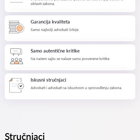
oblasti zakona.
Garancija kvaliteta
Samo najbolji advokati Srbije.
Samo autentične kritike
Na našem sajtu se nalaze samo proverene kritike.
Iskusni stručnjaci
Advokati i advokati sa iskustvom u sprovođenju zakona.
Stručnjaci