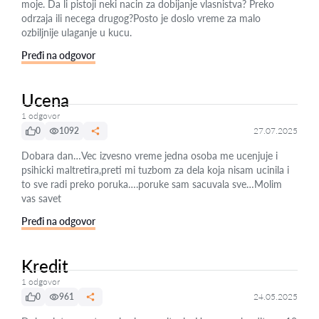
moje. Da li pistoji neki nacin za dobijanje vlasnistva? Preko
odrzaja ili necega drugog?Posto je doslo vreme za malo
ozbiljnije ulaganje u kucu.
Pređi na odgovor
Ucena
1 odgovor
0
1092
27.07.2025
Dobara dan…Vec izvesno vreme jedna osoba me ucenjuje i
psihicki maltretira,preti mi tuzbom za dela koja nisam ucinila i
to sve radi preko poruka….poruke sam sacuvala sve…Molim
vas savet
Pređi na odgovor
Kredit
1 odgovor
0
961
24.05.2025