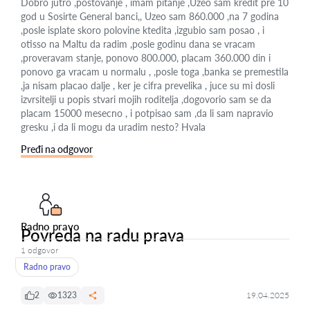
Dobro jutro ,postovanje , imam pitanje ,Uzeo sam kredit pre 10
god u Sosirte General banci,, Uzeo sam 860.000 ,na 7 godina
,posle isplate skoro polovine ktedita ,izgubio sam posao , i
otisso na Maltu da radim ,posle godinu dana se vracam
,proveravam stanje, ponovo 800.000, placam 360.000 din i
ponovo ga vracam u normalu , ,posle toga ,banka se premestila
,ja nisam placao dalje , ker je cifra prevelika , juce su mi dosli
izvrsitelji u popis stvari mojih roditelja ,dogovorio sam se da
placam 15000 mesecno , i potpisao sam ,da li sam napravio
gresku ,i da li mogu da uradim nesto? Hvala
Pređi na odgovor
Radno pravo
Povreda na radu prava
1 odgovor
Radno pravo
2
1323
19.04.2025