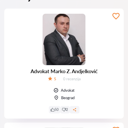
Advokat Marko Z. Andjelković
Recenzija:
5
0 recenzija
Ocena:
Advokat
Beograd
50
2