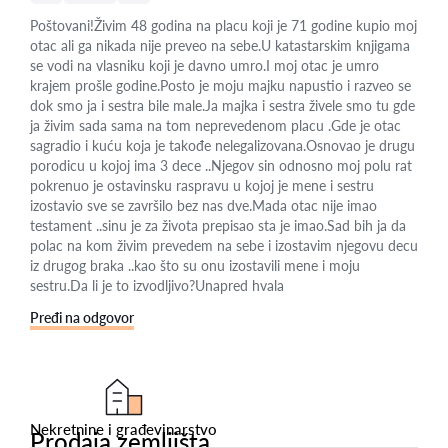
Poštovani!Živim 48 godina na placu koji je 71 godine kupio moj
otac ali ga nikada nije preveo na sebe.U katastarskim knjigama
se vodi na vlasniku koji je davno umro.I moj otac je umro
krajem prošle godine.Posto je moju majku napustio i razveo se
dok smo ja i sestra bile male.Ja majka i sestra živele smo tu gde
ja živim sada sama na tom neprevedenom placu .Gde je otac
sagradio i kuću koja je takođe nelegalizovana.Osnovao je drugu
porodicu u kojoj ima 3 dece ..Njegov sin odnosno moj polu rat
pokrenuo je ostavinsku raspravu u kojoj je mene i sestru
izostavio sve se završilo bez nas dve.Mada otac nije imao
testament ..sinu je za života prepisao sta je imao.Sad bih ja da
polac na kom živim prevedem na sebe i izostavim njegovu decu
iz drugog braka ..kao što su onu izostavili mene i moju
sestru.Da li je to izvodljivo?Unapred hvala
Pređi na odgovor
Nekretnine i građevinarstvo
Prodaja zemljišta