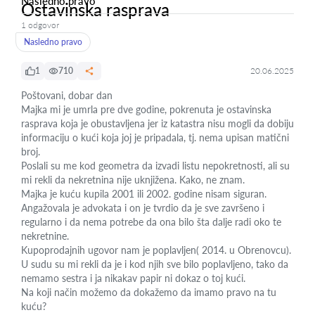
Nasledno pravo
Ostavinska rasprava
1 odgovor
Nasledno pravo
1
710
20.06.2025
Poštovani, dobar dan
Majka mi je umrla pre dve godine, pokrenuta je ostavinska
rasprava koja je obustavljena jer iz katastra nisu mogli da dobiju
informaciju o kući koja joj je pripadala, tj. nema upisan matični
broj.
Poslali su me kod geometra da izvadi listu nepokretnosti, ali su
mi rekli da nekretnina nije uknjižena. Kako, ne znam.
Majka je kuću kupila 2001 ili 2002. godine nisam siguran.
Angažovala je advokata i on je tvrdio da je sve završeno i
regularno i da nema potrebe da ona bilo šta dalje radi oko te
nekretnine.
Kupoprodajnih ugovor nam je poplavljen( 2014. u Obrenovcu).
U sudu su mi rekli da je i kod njih sve bilo poplavljeno, tako da
nemamo sestra i ja nikakav papir ni dokaz o toj kući.
Na koji način možemo da dokažemo da imamo pravo na tu
kuću?