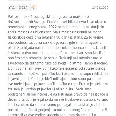
1
627
20.06.2025
Poštovani 2021 suprug sklapa ugovor sa majkom o
doživotnom izdržavanju. Podiže deset hiljada evra i sve ulaze u
renoviranje njenog stana. 2022 nam je preminuo najstariji sin
aprila meseca da bi ona već Maja meseca nasrnuli na mene
fizički zbog čega biva udaljena 30 dana iz stana. Za to vreme
ona podnosi tužbu za raskid ugovora , gde smo mi izgubili ,
platili Sto hiljada naknadu i u decembru mesecu su nas izbacili
iz stana sa dva maloletna deteta. Pokretne stvari smo izneli ali
ono što smo renovirali je ostalo. Tadašnji naš advokat nas je
savetovao da dignemo ruke od svega , platimo i samo izađemo.
Da napomenem svekrva nikako nije gonjena od strane javnog
za nanetu mi fizičku i psihičku bol i ako su mi u supu rekli da će
je javni goniti. Zet joj je bivši milicajac u tom supu pa su tako
sve nade izjave i prijave okačili mačku o rep.. Pretila je, klela , za
šta sam je uredno prijavljivali i nikad ništa . Sada smo
podstanari ,ali me interesuje da li su imali pravo da nas izbace u
decembru, da li je legalno da mi sve troškove snosimo iako smo
imali svedoke da smo u svemu pomagali i finansirali je , i da li
postoji mogućnost gonjenja za naknadu onog što smo mi uložili
i pretrpeli za dve godine suđenja sobuirom da smo bili u