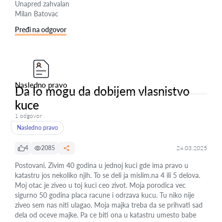
Unapred zahvalan
Milan Batovac
Pređi na odgovor
Nasledno pravo
Da lo mogu da dobijem vlasnistvo
kuce
1 odgovor
Nasledno pravo
4
2085
24.03.2025
Postovani. Zivim 40 godina u jednoj kuci gde ima pravo u
katastru jos nekoliko njih. To se deli ja mislim.na 4 ili 5 delova.
Moj otac je ziveo u toj kuci ceo zivot. Moja porodica vec
sigurno 50 godina placa racune i odrzava kucu. Tu niko nije
ziveo sem nas niti ulagao. Moja majka treba da se prihvati sad
dela od oceve majke. Pa ce biti ona u katastru umesto babe