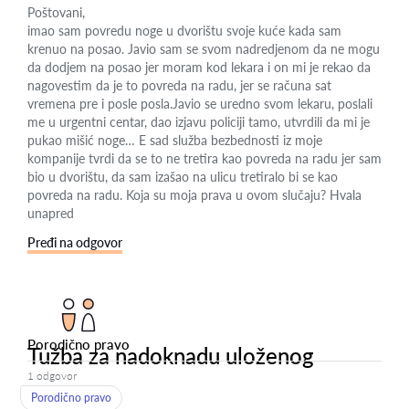
Poštovani,
imao sam povredu noge u dvorištu svoje kuće kada sam
krenuo na posao. Javio sam se svom nadredjenom da ne mogu
da dodjem na posao jer moram kod lekara i on mi je rekao da
nagovestim da je to povreda na radu, jer se računa sat
vremena pre i posle posla.Javio se uredno svom lekaru, poslali
me u urgentni centar, dao izjavu policiji tamo, utvrdili da mi je
pukao mišić noge… E sad služba bezbednosti iz moje
kompanije tvrdi da se to ne tretira kao povreda na radu jer sam
bio u dvorištu, da sam izašao na ulicu tretiralo bi se kao
povreda na radu. Koja su moja prava u ovom slučaju? Hvala
unapred
Pređi na odgovor
Porodično pravo
Tužba za nadoknadu uloženog
1 odgovor
Porodično pravo