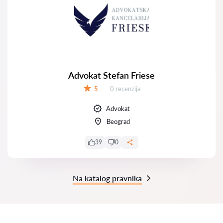
Advokat Stefan Friese
Recenzija:
5
0 recenzija
Ocena:
Advokat
Beograd
39
0
Na katalog pravnika