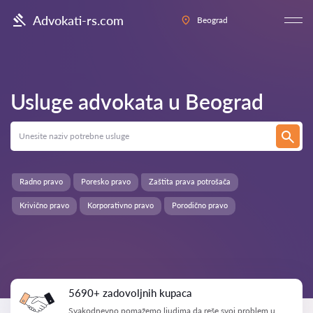
Advokati-rs.com
Beograd
Usluge advokata u
Beograd
Radno pravo
Poresko pravo
Zaštita prava potrošača
Krivično pravo
Korporativno pravo
Porodično pravo
5690+ zadovoljnih kupaca
Svakodnevno pomažemo ljudima da reše svoj problem u