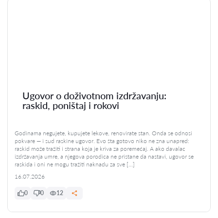
Ugovor o doživotnom izdržavanju:
raskid, poništaj i rokovi
Godinama negujete, kupujete lekove, renovirate stan. Onda se odnosi
pokvare — i sud raskine ugovor. Evo šta gotovo niko ne zna unapred:
raskid može tražiti i strana koja je kriva za poremećaj. A ako davalac
izdržavanja umre, a njegova porodica ne pristane da nastavi, ugovor se
raskida i oni ne mogu tražiti naknadu za sve […]
16.07.2026
0
0
12