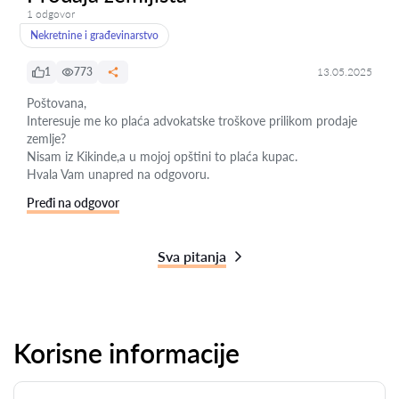
1 odgovor
Nekretnine i građevinarstvo
1
773
13.05.2025
Poštovana,
Interesuje me ko plaća advokatske troškove prilikom prodaje
zemlje?
Nisam iz Kikinde,a u mojoj opštini to plaća kupac.
Hvala Vam unapred na odgovoru.
Pređi na odgovor
Sva pitanja
Korisne informacije