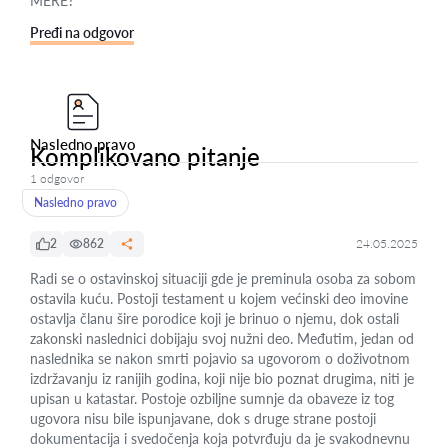
MERE?
Pređi na odgovor
Nasledno pravo
Komplikovano pitanje
1 odgovor
Nasledno pravo
2
862
24.05.2025
Radi se o ostavinskoj situaciji gde je preminula osoba za sobom
ostavila kuću. Postoji testament u kojem većinski deo imovine
ostavlja članu šire porodice koji je brinuo o njemu, dok ostali
zakonski naslednici dobijaju svoj nužni deo. Međutim, jedan od
naslednika se nakon smrti pojavio sa ugovorom o doživotnom
izdržavanju iz ranijih godina, koji nije bio poznat drugima, niti je
upisan u katastar. Postoje ozbiljne sumnje da obaveze iz tog
ugovora nisu bile ispunjavane, dok s druge strane postoji
dokumentacija i svedočenja koja potvrđuju da je svakodnevnu