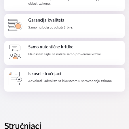
oblasti zakona.
Garancija kvaliteta
Samo najbolji advokati Srbije.
Samo autentične kritike
Na našem sajtu se nalaze samo proverene kritike.
Iskusni stručnjaci
Advokati i advokati sa iskustvom u sprovođenju zakona.
Stručnjaci