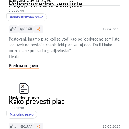
Administrativno pravo
Poljoprivredno zemljiste
1 odgovor
Administrativno pravo
3
1168
19.04.2025
Postovani, imamo plac koji se vodi kao poljoprivredno zemljiste.
Jos uvek ne postoji urbanisticki plan za taj deo. Da li i kako
moze da se prebaci u gradjevinsko?
Hvala
Pređi na odgovor
Nasledno pravo
Kako prevesti plac
1 odgovor
Nasledno pravo
5
1077
13.05.2025