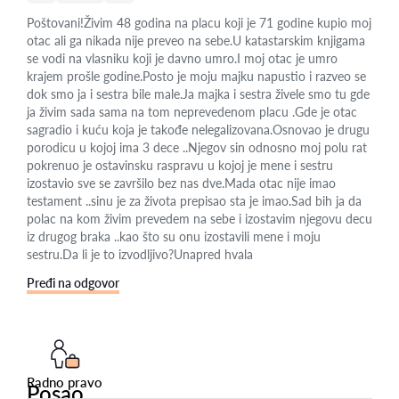
Poštovani!Živim 48 godina na placu koji je 71 godine kupio moj
otac ali ga nikada nije preveo na sebe.U katastarskim knjigama
se vodi na vlasniku koji je davno umro.I moj otac je umro
krajem prošle godine.Posto je moju majku napustio i razveo se
dok smo ja i sestra bile male.Ja majka i sestra živele smo tu gde
ja živim sada sama na tom neprevedenom placu .Gde je otac
sagradio i kuću koja je takođe nelegalizovana.Osnovao je drugu
porodicu u kojoj ima 3 dece ..Njegov sin odnosno moj polu rat
pokrenuo je ostavinsku raspravu u kojoj je mene i sestru
izostavio sve se završilo bez nas dve.Mada otac nije imao
testament ..sinu je za života prepisao sta je imao.Sad bih ja da
polac na kom živim prevedem na sebe i izostavim njegovu decu
iz drugog braka ..kao što su onu izostavili mene i moju
sestru.Da li je to izvodljivo?Unapred hvala
Pređi na odgovor
Radno pravo
Posao