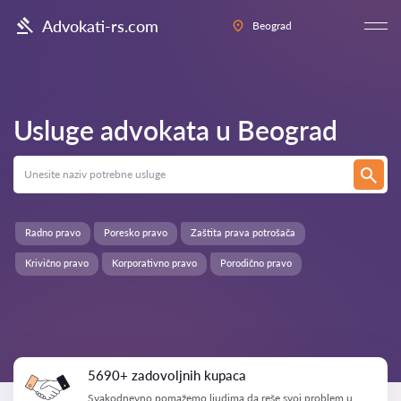
Advokati-rs.com
Beograd
Usluge advokata u
Beograd
Radno pravo
Poresko pravo
Zaštita prava potrošača
Krivično pravo
Korporativno pravo
Porodično pravo
5690+ zadovoljnih kupaca
Svakodnevno pomažemo ljudima da reše svoj problem u