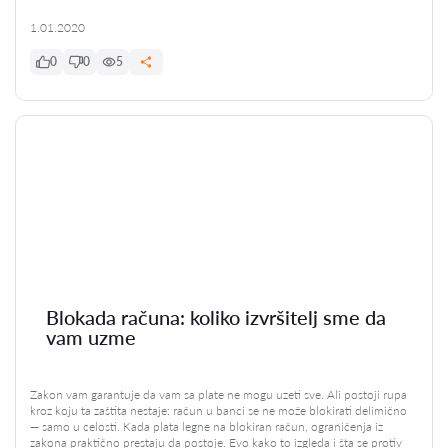
1.01.2020
0
0
5
Blokada računa: koliko izvršitelj sme da
vam uzme
Zakon vam garantuje da vam sa plate ne mogu uzeti sve. Ali postoji rupa
kroz koju ta zaštita nestaje: račun u banci se ne može blokirati delimično
— samo u celosti. Kada plata legne na blokiran račun, ograničenja iz
zakona praktično prestaju da postoje. Evo kako to izgleda i šta se protiv