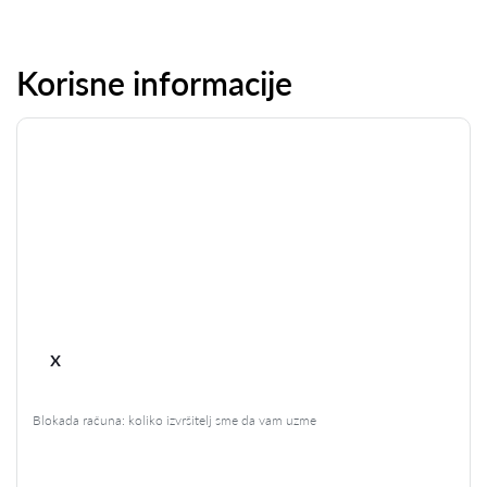
Korisne informacije
x
Blokada računa: koliko izvršitelj sme da vam uzme