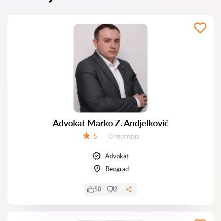
Advokat Marko Z. Andjelković
Recenzija:
5
0 recenzija
Ocena:
Advokat
Beograd
50
2