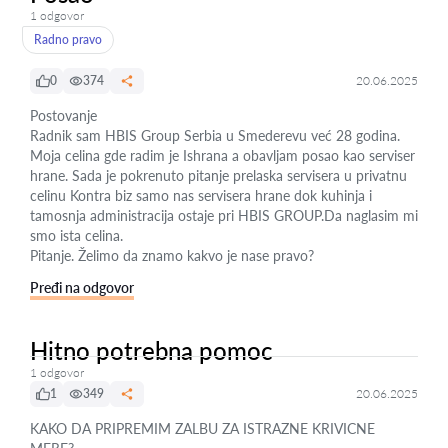
1 odgovor
Radno pravo
0
374
20.06.2025
Postovanje
Radnik sam HBIS Group Serbia u Smederevu već 28 godina.
Moja celina gde radim je Ishrana a obavljam posao kao serviser
hrane. Sada je pokrenuto pitanje prelaska servisera u privatnu
celinu Kontra biz samo nas servisera hrane dok kuhinja i
tamosnja administracija ostaje pri HBIS GROUP.Da naglasim mi
smo ista celina.
Pitanje. Želimo da znamo kakvo je nase pravo?
Pređi na odgovor
Hitno potrebna pomoc
1 odgovor
1
349
20.06.2025
KAKO DA PRIPREMIM ZALBU ZA ISTRAZNE KRIVICNE