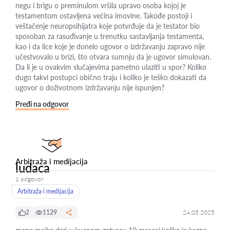
negu i brigu o preminulom vršila upravo osoba kojoj je
testamentom ostavljena većina imovine. Takođe postoji i
veštačenje neuropsihijatra koje potvrđuje da je testator bio
sposoban za rasuđivanje u trenutku sastavljanja testamenta,
kao i da lice koje je donelo ugovor o izdržavanju zapravo nije
učestvovalo u brizi, što otvara sumnju da je ugovor simulovan.
Da li je u ovakvim slučajevima pametno ulaziti u spor? Koliko
dugo takvi postupci obično traju i koliko je teško dokazati da
ugovor o doživotnom izdržavanju nije ispunjen?
Pređi na odgovor
Arbitraža i medijacija
ludaca
1 odgovor
Arbitraža i medijacija
2
1129
24.05.2025