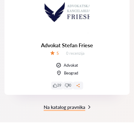
Advokat Stefan Friese
Recenzija:
5
0 recenzija
Ocena:
Advokat
Beograd
39
0
Na katalog pravnika