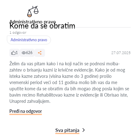
Administrativno pravo
Kome da se obratim
1 odgovor
Administrativno pravo
1
626
27.07.2025
Želim da vas pitam kako i na koji način se podnosi molba-
zahtev o brisanju kazni iz krivične evidencije. Kako je od mog
isteka kazne zatvora (visina kazne do 3 godine) prošlo
vremenski period veći od 11 godina molio bih vas da me
uputite kome da se obratim da bih mogao zbog posla kojim se
bavim recimo Rehabilitovao kazne iz evidencije ili Obrisao iste,
Unapred zahvaljujem.
Pređi na odgovor
Sva pitanja