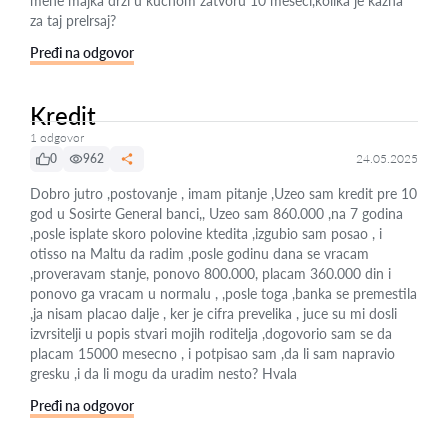
mene majka drzi u kucnom zatvoru 10 meseci,kolika je kazna
za taj prelrsaj?
Pređi na odgovor
Kredit
1 odgovor
0
962
24.05.2025
Dobro jutro ,postovanje , imam pitanje ,Uzeo sam kredit pre 10
god u Sosirte General banci,, Uzeo sam 860.000 ,na 7 godina
,posle isplate skoro polovine ktedita ,izgubio sam posao , i
otisso na Maltu da radim ,posle godinu dana se vracam
,proveravam stanje, ponovo 800.000, placam 360.000 din i
ponovo ga vracam u normalu , ,posle toga ,banka se premestila
,ja nisam placao dalje , ker je cifra prevelika , juce su mi dosli
izvrsitelji u popis stvari mojih roditelja ,dogovorio sam se da
placam 15000 mesecno , i potpisao sam ,da li sam napravio
gresku ,i da li mogu da uradim nesto? Hvala
Pređi na odgovor