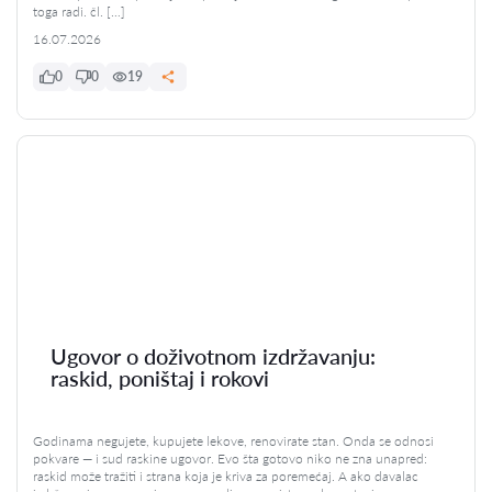
toga radi. čl. […]
16.07.2026
0
0
19
Ugovor o doživotnom izdržavanju:
raskid, poništaj i rokovi
Godinama negujete, kupujete lekove, renovirate stan. Onda se odnosi
pokvare — i sud raskine ugovor. Evo šta gotovo niko ne zna unapred:
raskid može tražiti i strana koja je kriva za poremećaj. A ako davalac