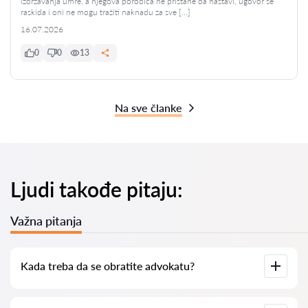
izdržavanja umre, a njegova porodica ne pristane da nastavi, ugovor se
raskida i oni ne mogu tražiti naknadu za sve […]
16.07.2026
0
0
13
Na sve članke
Ljudi takođe pitaju:
Važna pitanja
Kada treba da se obratite advokatu?
Kada je potrebno kontaktirati advokata? Ljudi donose odluku