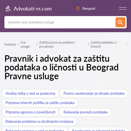
Advokati-rs.com
Beograd
Sve
Zaštita prava na podatke i
Zaštita podataka o
Početna
usluge
privatnost
ličnosti
Pravnik i advokat za zaštitu
podataka o ličnosti u Beograd
Pravne usluge
Analiza rizika u vezi sa podacima
Pravno savetovanje za obradu podataka
Priprema internih politika za zaštitu podataka
Priprema ugovora o poverljivosti
Rešavanje povreda podataka
Rešavanje problema sa društvenim mrežama
Rešavanje sporova u vezi sa podacima
Savetovanje za sigurnost podataka