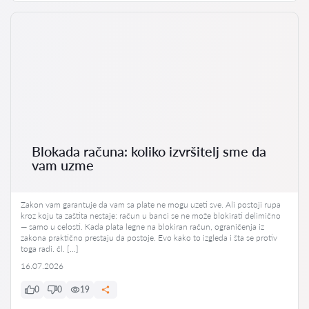
Blokada računa: koliko izvršitelj sme da
vam uzme
Zakon vam garantuje da vam sa plate ne mogu uzeti sve. Ali postoji rupa
kroz koju ta zaštita nestaje: račun u banci se ne može blokirati delimično
— samo u celosti. Kada plata legne na blokiran račun, ograničenja iz
zakona praktično prestaju da postoje. Evo kako to izgleda i šta se protiv
toga radi. čl. […]
16.07.2026
0
0
19