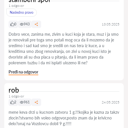
1 odgovor
Nasledno pravo
0
943
13.05.2025
Dobro vece, zanima me, zivim u kuci koja je stara, muz i ja smo
je renovirali pre toga smo potali mog oca da li mozemo da je
sredimo i sad kad smo je sredili on nas tera iz kuce, a u
kreditima smo zbog renoviranja, on zivi u novoj kuci isto je
dvoriste ali su dva placa u pitanju, da li imam pravo da
pokrenem tuzbu i da mi isplati ulozeno ili ne?
Pređi na odgovor
rob
1 odgovor
2
961
24.05.2025
mene keva drzi u kucnom zatvoru 1 g.!!!kojika je kazna za takzv
zlocin?stvarno bih voleo odgovor,posto znam da je krivicno
delo?onaj na Vozdovcu dobil 9 g.!!!!!