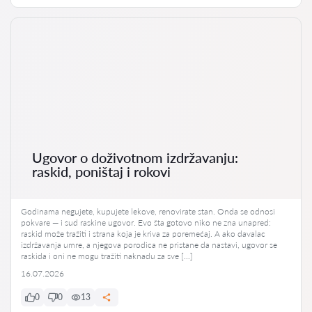
Ugovor o doživotnom izdržavanju:
raskid, poništaj i rokovi
Godinama negujete, kupujete lekove, renovirate stan. Onda se odnosi
pokvare — i sud raskine ugovor. Evo šta gotovo niko ne zna unapred:
raskid može tražiti i strana koja je kriva za poremećaj. A ako davalac
izdržavanja umre, a njegova porodica ne pristane da nastavi, ugovor se
raskida i oni ne mogu tražiti naknadu za sve […]
16.07.2026
0
0
13