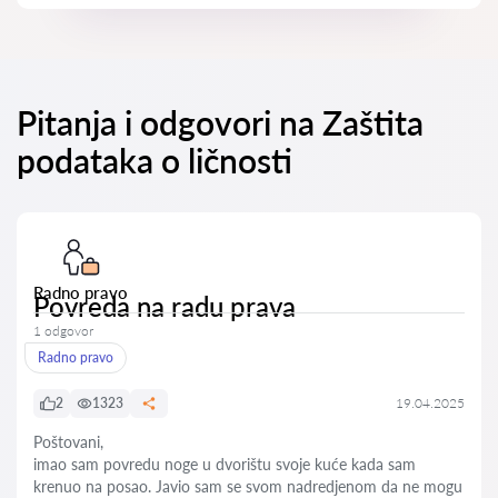
Pitanja i odgovori na Zaštita
podataka o ličnosti
Radno pravo
Povreda na radu prava
1 odgovor
Radno pravo
2
1323
19.04.2025
Poštovani,
imao sam povredu noge u dvorištu svoje kuće kada sam
krenuo na posao. Javio sam se svom nadredjenom da ne mogu