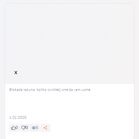
x
Blokada računa: koliko izvršitelj sme da vam uzme
1.01.2020
0
0
5