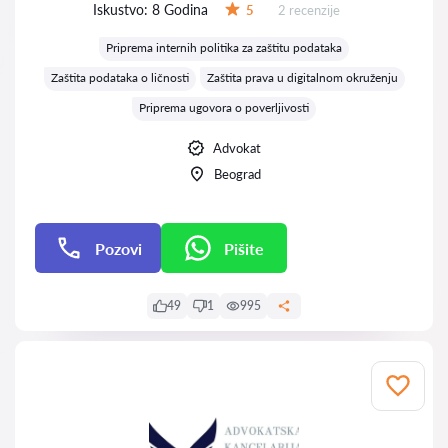
Iskustvo:
8 Godina
Recenzija:
5
2 recenzije
Ocena:
Priprema internih politika za zaštitu podataka
Zaštita podataka o ličnosti
Zaštita prava u digitalnom okruženju
Priprema ugovora o poverljivosti
Advokat
Beograd
Pozovi
Pišite
Pišite
49
1
995