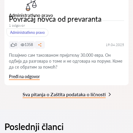
Administrativno pravo
Povracaj novca od prevaranta
1 odgovor
Administrativno pravo
0
1358
19.04.2025
Позајмио сам такозваном пријатељу 30.000 евра. Он
одбија да разговара о томе и не одговара на поруке. Коме
да се обратим за помоћ?
Pređi na odgovor
Sva pitanja o Zaštita podataka o ličnosti
Poslednji članci