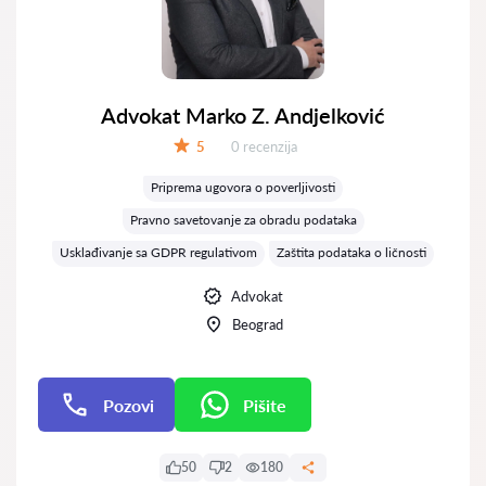
Advokat Marko Z. Andjelković
Recenzija:
5
0 recenzija
Ocena:
Priprema ugovora o poverljivosti
Pravno savetovanje za obradu podataka
Usklađivanje sa GDPR regulativom
Zaštita podataka o ličnosti
Advokat
Beograd
Pozovi
Pišite
Pišite
50
2
180