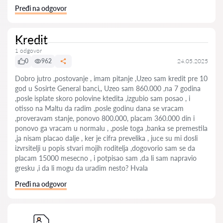
Pređi na odgovor
Kredit
1 odgovor
0
962
24.05.2025
Dobro jutro ,postovanje , imam pitanje ,Uzeo sam kredit pre 10
god u Sosirte General banci,, Uzeo sam 860.000 ,na 7 godina
,posle isplate skoro polovine ktedita ,izgubio sam posao , i
otisso na Maltu da radim ,posle godinu dana se vracam
,proveravam stanje, ponovo 800.000, placam 360.000 din i
ponovo ga vracam u normalu , ,posle toga ,banka se premestila
,ja nisam placao dalje , ker je cifra prevelika , juce su mi dosli
izvrsitelji u popis stvari mojih roditelja ,dogovorio sam se da
placam 15000 mesecno , i potpisao sam ,da li sam napravio
gresku ,i da li mogu da uradim nesto? Hvala
Pređi na odgovor