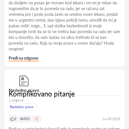
da dodjem na posao jer moram kod lekara i on mi je rekao da
nagovestim da je to povreda na radu, jer se računa sat
vremena pre i posle posla.Javio se uredno svom lekaru, poslali
me u urgentni centar, dao izjavu policiji tamo, utvrdili da mi je
pukao mišić noge… E sad služba bezbednosti iz moje
kompanije tvrdi da se to ne tretira kao povreda na radu jer sam
bio u dvorištu, da sam izašao na ulicu tretiralo bi se kao
povreda na radu. Koja su moja prava u ovom slučaju? Hvala
unapred
Pređi na odgovor
Nasledno pravo
Komplikovano pitanje
1 odgovor
Nasledno pravo
2
862
24.05.2025
Radi se o ostavinskoj situaciji gde je preminula osoba za sobom