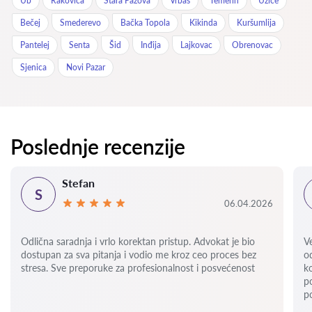
Ub
Rakovica
Stara Pazova
Vrbas
Temerin
Užice
Bečej
Smederevo
Bačka Topola
Kikinda
Kuršumlija
Pantelej
Senta
Šid
Inđija
Lajkovac
Obrenovac
Sjenica
Novi Pazar
Poslednje recenzije
Stefan
S
06.04.2026
Odlična saradnja i vrlo korektan pristup. Advokat je bio
V
dostupan za sva pitanja i vodio me kroz ceo proces bez
o
stresa. Sve preporuke za profesionalnost i posvećenost
k
p
p