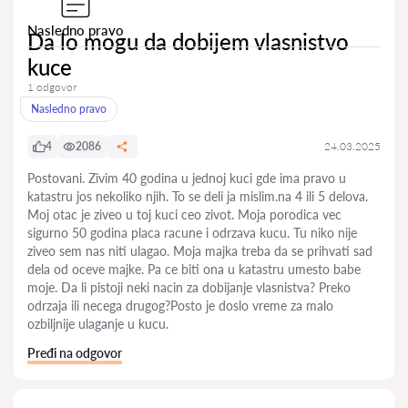
Nasledno pravo
Da lo mogu da dobijem vlasnistvo
kuce
1 odgovor
Nasledno pravo
4
2086
24.03.2025
Postovani. Zivim 40 godina u jednoj kuci gde ima pravo u
katastru jos nekoliko njih. To se deli ja mislim.na 4 ili 5 delova.
Moj otac je ziveo u toj kuci ceo zivot. Moja porodica vec
sigurno 50 godina placa racune i odrzava kucu. Tu niko nije
ziveo sem nas niti ulagao. Moja majka treba da se prihvati sad
dela od oceve majke. Pa ce biti ona u katastru umesto babe
moje. Da li pistoji neki nacin za dobijanje vlasnistva? Preko
odrzaja ili necega drugog?Posto je doslo vreme za malo
ozbiljnije ulaganje u kucu.
Pređi na odgovor