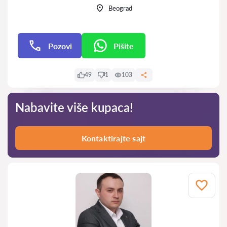
Beograd
Pozovi
Pišite
Pišite
49
1
103
Nabavite više kupaca!
Kontaktirajte sajt