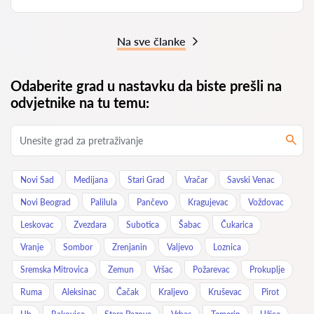
Na sve članke
Odaberite grad u nastavku da biste prešli na
odvjetnike na tu temu:
Novi Sad
Medijana
Stari Grad
Vračar
Savski Venac
Novi Beograd
Palilula
Pančevo
Kragujevac
Voždovac
Leskovac
Zvezdara
Subotica
Šabac
Čukarica
Vranje
Sombor
Zrenjanin
Valjevo
Loznica
Sremska Mitrovica
Zemun
Vršac
Požarevac
Prokuplje
Ruma
Aleksinac
Čačak
Kraljevo
Kruševac
Pirot