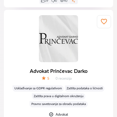
39
0
40
Advokat Prinčevac Darko
Recenzija:
5
0 recenzija
Ocena:
Usklađivanje sa GDPR regulativom
Zaštita podataka o ličnosti
Zaštita prava u digitalnom okruženju
Pravno savetovanje za obradu podataka
Advokat