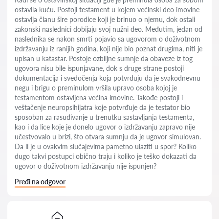
ostavila kuću. Postoji testament u kojem većinski deo imovine
ostavlja članu šire porodice koji je brinuo o njemu, dok ostali
zakonski naslednici dobijaju svoj nužni deo. Međutim, jedan od
naslednika se nakon smrti pojavio sa ugovorom o doživotnom
izdržavanju iz ranijih godina, koji nije bio poznat drugima, niti je
upisan u katastar. Postoje ozbiljne sumnje da obaveze iz tog
ugovora nisu bile ispunjavane, dok s druge strane postoji
dokumentacija i svedočenja koja potvrđuju da je svakodnevnu
negu i brigu o preminulom vršila upravo osoba kojoj je
testamentom ostavljena većina imovine. Takođe postoji i
veštačenje neuropsihijatra koje potvrđuje da je testator bio
sposoban za rasuđivanje u trenutku sastavljanja testamenta,
kao i da lice koje je donelo ugovor o izdržavanju zapravo nije
učestvovalo u brizi, što otvara sumnju da je ugovor simulovan.
Da li je u ovakvim slučajevima pametno ulaziti u spor? Koliko
dugo takvi postupci obično traju i koliko je teško dokazati da
ugovor o doživotnom izdržavanju nije ispunjen?
Pređi na odgovor