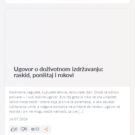
Ugovor o doživotnom izdržavanju:
raskid, poništaj i rokovi
Godinama negujete, kupujete lekove, renovirate stan. Onda se odnosi
pokvare — i sud raskine ugovor. Evo šta gotovo niko ne zna unapred:
raskid može tražiti i strana koja je kriva za poremećaj. A ako davalac
izdržavanja umre, a njegova porodica ne pristane da nastavi, ugovor se
raskida i oni ne mogu tražiti naknadu za sve […]
16.07.2026
0
0
13