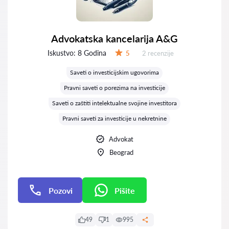
Advokatska kancelarija A&G
Iskustvo:
8 Godina
Recenzija:
5
2 recenzije
Ocena:
Saveti o investicijskim ugovorima
Pravni saveti o porezima na investicije
Saveti o zaštiti intelektualne svojine investitora
Pravni saveti za investicije u nekretnine
Advokat
Beograd
Pozovi
Pišite
Pišite
49
1
995