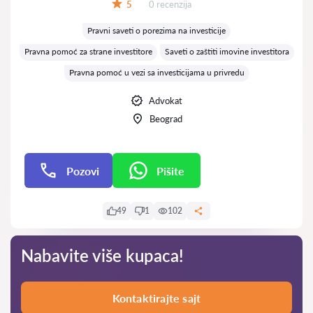
Recenzija:
5
0 recenzija
Ocena:
Pravni saveti o porezima na investicije
Pravna pomoć za strane investitore
Saveti o zaštiti imovine investitora
Pravna pomoć u vezi sa investicijama u privredu
Advokat
Beograd
Pozovi
Pišite
Pišite
49
1
102
Nabavite više kupaca!
Kontaktirajte sajt