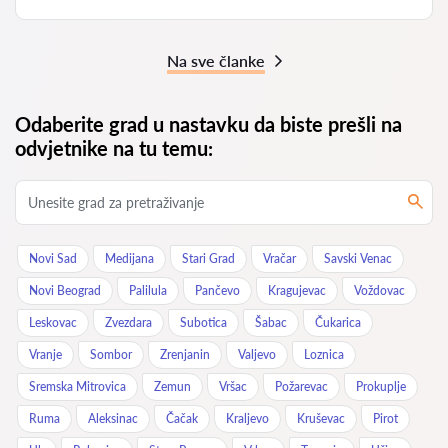
Na sve članke
Odaberite grad u nastavku da biste prešli na
odvjetnike na tu temu:
Novi Sad
Medijana
Stari Grad
Vračar
Savski Venac
Novi Beograd
Palilula
Pančevo
Kragujevac
Voždovac
Leskovac
Zvezdara
Subotica
Šabac
Čukarica
Vranje
Sombor
Zrenjanin
Valjevo
Loznica
Sremska Mitrovica
Zemun
Vršac
Požarevac
Prokuplje
Ruma
Aleksinac
Čačak
Kraljevo
Kruševac
Pirot