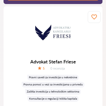
Advokat Stefan Friese
Recenzija:
5
0 recenzija
Ocena:
Pravni saveti za investicije u nekretnine
Pravna pomoć u vezi sa investicijama u privredu
Zaštita investicija u tehnološkim sektorima
Konsultacije o regulaciji tržišta kapitala