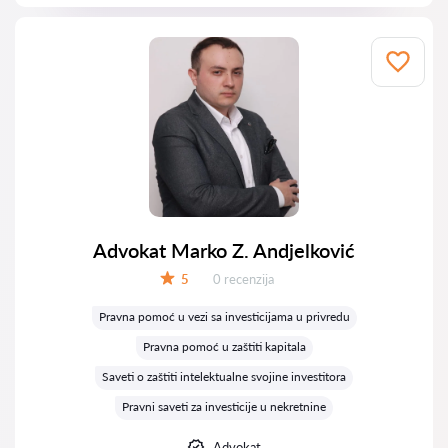
Advokat Marko Z. Andjelković
Recenzija:
5
0 recenzija
Ocena:
Pravna pomoć u vezi sa investicijama u privredu
Pravna pomoć u zaštiti kapitala
Saveti o zaštiti intelektualne svojine investitora
Pravni saveti za investicije u nekretnine
Advokat