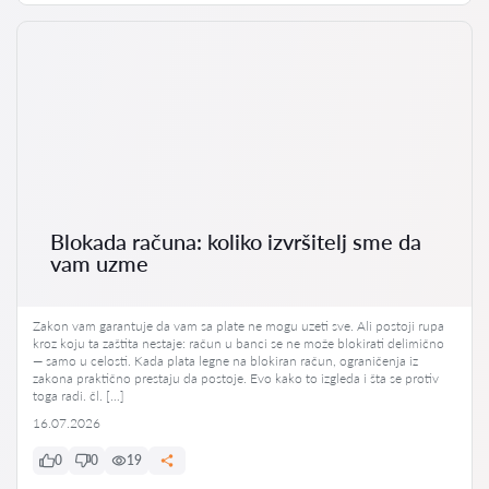
Blokada računa: koliko izvršitelj sme da
vam uzme
Zakon vam garantuje da vam sa plate ne mogu uzeti sve. Ali postoji rupa
kroz koju ta zaštita nestaje: račun u banci se ne može blokirati delimično
— samo u celosti. Kada plata legne na blokiran račun, ograničenja iz
zakona praktično prestaju da postoje. Evo kako to izgleda i šta se protiv
toga radi. čl. […]
16.07.2026
0
0
19