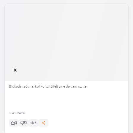
x
Blokada računa: koliko izvršitelj sme da vam uzme
1.01.2020
0
0
5