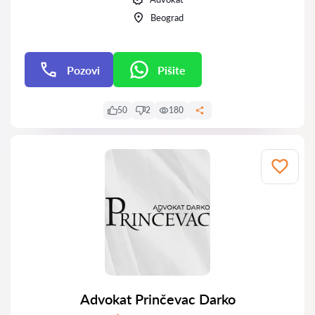
Beograd
Pozovi
Pišite
Pišite
50
2
180
Advokat Prinčevac Darko