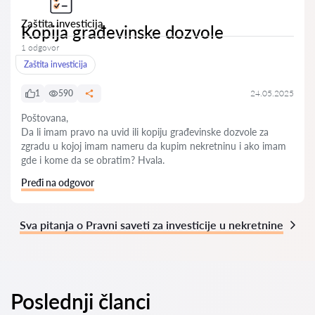
Zaštita investicija
Kopija građevinske dozvole
1 odgovor
Zaštita investicija
1
590
24.05.2025
Poštovana,
Da li imam pravo na uvid ili kopiju građevinske dozvole za
zgradu u kojoj imam nameru da kupim nekretninu i ako imam
gde i kome da se obratim? Hvala.
Pređi na odgovor
Sva pitanja o Pravni saveti za investicije u nekretnine
Poslednji članci