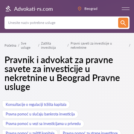
Advokati-rs.com
Beograd
Sve
Zaštita
Pravni saveti za investicije u
Početna
usluge
investicija
nekretnine
Pravnik i advokat za pravne
savete za investicije u
nekretnine u Beograd Pravne
usluge
Konsultacije o regulaciji tržišta kapitala
Pravna pomoć u slučaju bankrota investicija
Pravna pomoć u vezi sa investicijama u privredu
Pravna pomoć u zaštiti kapitala
Pravna pomoć za strane investitore