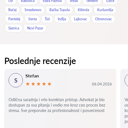
Ub
Rakovica
Stara Pazova
Vrbas
Temerin
Užice
Bečej
Smederevo
Bačka Topola
Kikinda
Kuršumlija
Pantelej
Senta
Šid
Inđija
Lajkovac
Obrenovac
Sjenica
Novi Pazar
Poslednje recenzije
Stefan
S
06.04.2026
Odlična saradnja i vrlo korektan pristup. Advokat je bio
V
dostupan za sva pitanja i vodio me kroz ceo proces bez
o
stresa. Sve preporuke za profesionalnost i posvećenost
k
p
p