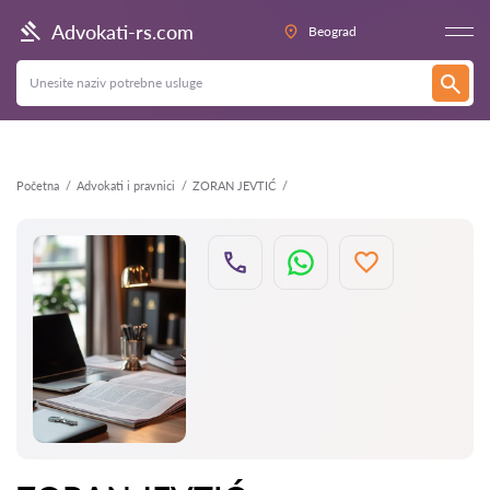
Nazad
Advokati-rs.com
Beograd
Početna
Advokati i pravnici
ZORAN JEVTIĆ