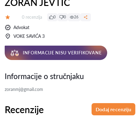
ZORAN JEVTIĆ
Recenzija:
0 recenzija
0
0
26
Ocena:
Advokat
VOKE SAVIĆA 3
INFORMACIJE NISU VERIFIKOVANE
Informacije o stručnjaku
zoranmj@gmail.com
Recenzije
Dodaj recenziju