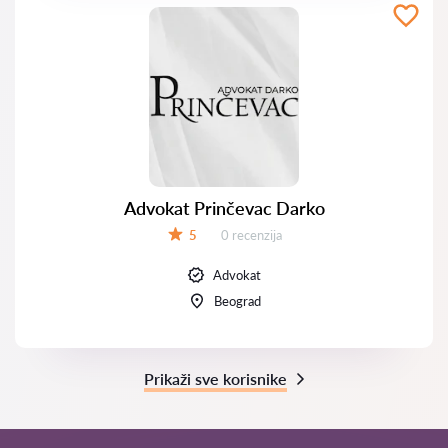
Advokat Prinčevac Darko
Recenzija:
5
0 recenzija
Ocena:
Advokat
Beograd
Prikaži sve korisnike