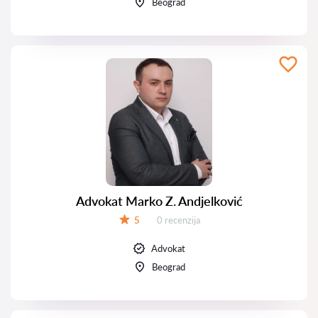
Beograd
Advokat Marko Z. Andjelković
Recenzija:
5
0 recenzija
Ocena:
Advokat
Beograd