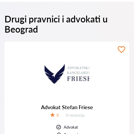
Drugi pravnici i advokati u
Beograd
Advokat Stefan Friese
Recenzija:
5
0 recenzija
Ocena:
Advokat