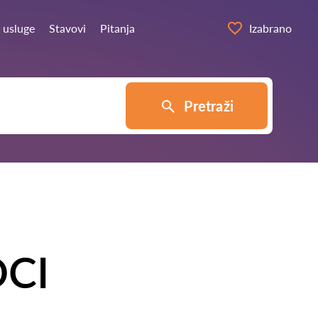
 usluge
Stavovi
Pitanja
Izabrano
Pretraži
CI