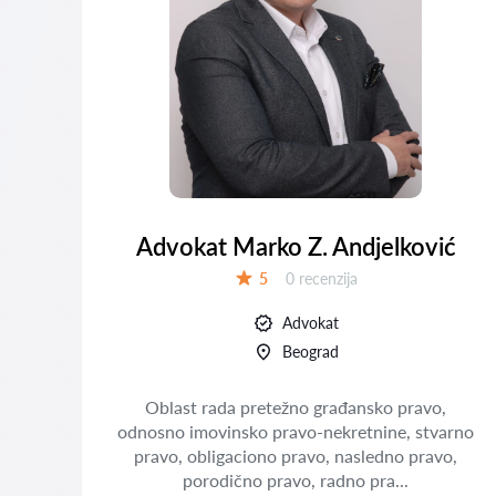
Advokat Marko Z. Andjelković
Recenzija:
5
0 recenzija
Ocena:
Advokat
Beograd
Oblast rada pretežno građansko pravo,
odnosno imovinsko pravo-nekretnine, stvarno
,
pravo, obligaciono pravo, nasledno pravo,
ano
porodično pravo, radno pra...