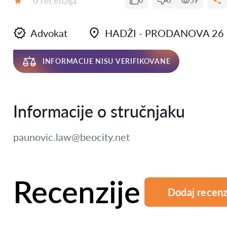
0 recenzija
0
0
59
Ocena:
Advokat
HADŽI - PRODANOVA 26
INFORMACIJE NISU VERIFIKOVANE
Informacije o stručnjaku
paunovic.law@beocity.net
Recenzije
Dodaj recenz