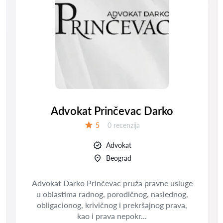
Advokat Prinčevac Darko
Recenzija:
5
0 recenzija
Ocena:
Advokat
Beograd
Advokat Darko Prinčevac pruža pravne usluge
u oblastima radnog, porodičnog, naslednog,
obligacionog, krivičnog i prekršajnog prava,
kao i prava nepokr...