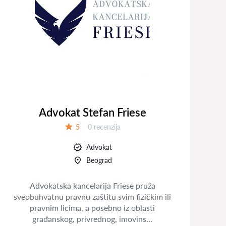
Advokat Stefan Friese
Recenzija:
5
0 recenzija
Ocena:
Advokat
Beograd
Advokatska kancelarija Friese pruža
sveobuhvatnu pravnu zaštitu svim fizičkim ili
pravnim licima, a posebno iz oblasti
pr
građanskog, privrednog, imovins...