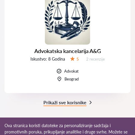
Advokatska kancelarija A&G
Iskustvo:
8 Godina
Recenzija:
5
2 recenzije
Ocena:
Advokat
Beograd
Prikaži sve korisnike
Ova stranica koristi datoteke za personaliziranje sadržaja i
promotivnih poruka, prikupljanje analitike i druge svrhe. Možete se