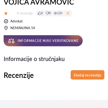
VOJICA AVRAMOVIĆ
Recenzija:
0 recenzija
0
0
120
Ocena:
Advokat
NEMANJINA 54
INFORMACIJE NISU VERIFIKOVANE
Informacije o stručnjaku
Recenzije
Dodaj recenziju