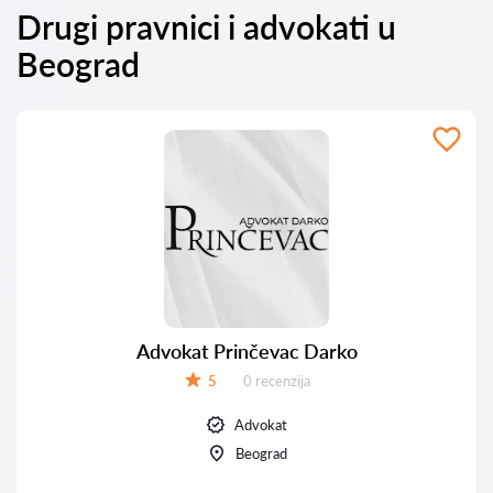
Drugi pravnici i advokati u
Beograd
Advokat Prinčevac Darko
Recenzija:
5
0 recenzija
Ocena:
Advokat
Beograd