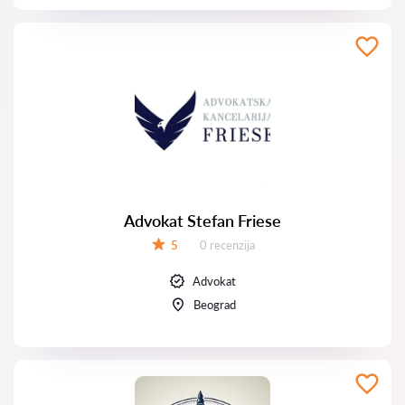
Advokat Stefan Friese
Recenzija:
5
0 recenzija
Ocena:
Advokat
Beograd