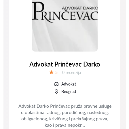
Advokat Prinčevac Darko
Recenzija:
5
0 recenzija
Ocena:
Advokat
Beograd
Advokat Darko Prinčevac pruža pravne usluge
u oblastima radnog, porodičnog, naslednog,
obligacionog, krivičnog i prekršajnog prava,
kao i prava nepokr...