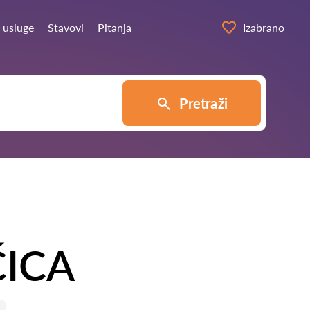
 usluge
Stavovi
Pitanja
Izabrano
Pretraži
ĆICA