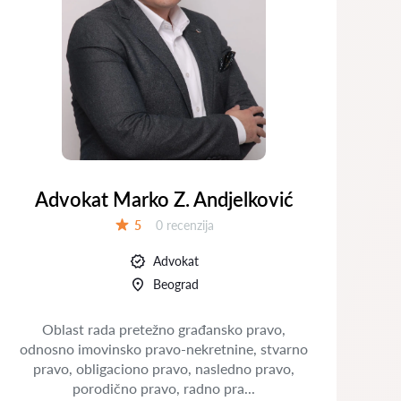
Advokat Marko Z. Andjelković
Recenzija:
5
0 recenzija
Ocena:
Advokat
Beograd
Oblast rada pretežno građansko pravo,
odnosno imovinsko pravo-nekretnine, stvarno
pravo, obligaciono pravo, nasledno pravo,
pr
porodično pravo, radno pra...