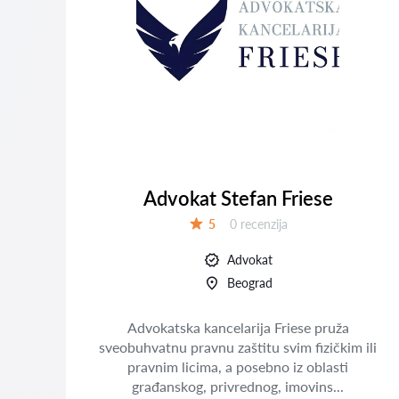
Advokat Stefan Friese
Recenzija:
5
0 recenzija
Ocena:
Advokat
Beograd
Advokatska kancelarija Friese pruža
sveobuhvatnu pravnu zaštitu svim fizičkim ili
,
pravnim licima, a posebno iz oblasti
ano
građanskog, privrednog, imovins...