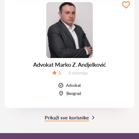
Advokat Marko Z. Andjelković
Recenzija:
5
0 recenzija
Ocena:
Advokat
Beograd
Prikaži sve korisnike