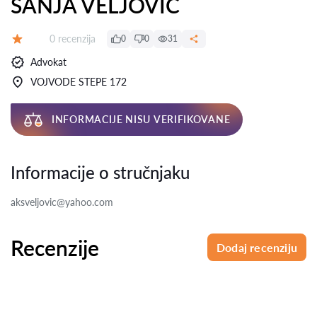
SANJA VELJOVIĆ
Recenzija:
0 recenzija
0
0
31
Ocena:
Advokat
VOJVODE STEPE 172
INFORMACIJE NISU VERIFIKOVANE
Informacije o stručnjaku
aksveljovic@yahoo.com
Recenzije
Dodaj recenziju