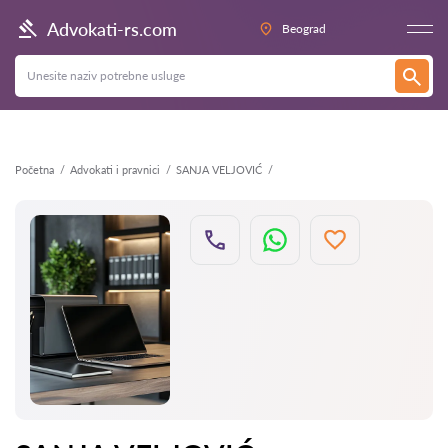
Nazad
Advokati-rs.com
Beograd
Početna
Advokati i pravnici
SANJA VELJOVIĆ