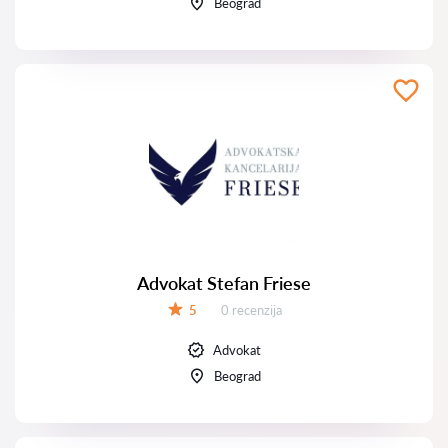
Beograd
Advokat Stefan Friese
Recenzija:
5
0 recenzija
Ocena:
Advokat
Beograd