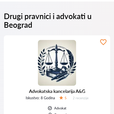
Drugi pravnici i advokati u
Beograd
Advokatska kancelarija A&G
Iskustvo:
8 Godina
Recenzija:
5
2 recenzije
Ocena:
Advokat