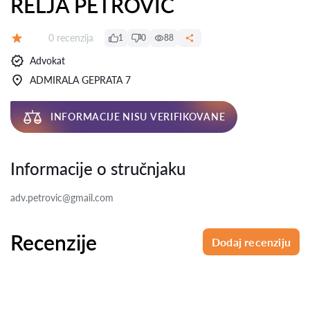
RELJA PETROVIĆ
Recenzija:
0 recenzija
1
0
88
Ocena:
Advokat
ADMIRALA GEPRATA 7
INFORMACIJE NISU VERIFIKOVANE
Informacije o stručnjaku
adv.petrovic@gmail.com
Recenzije
Dodaj recenziju