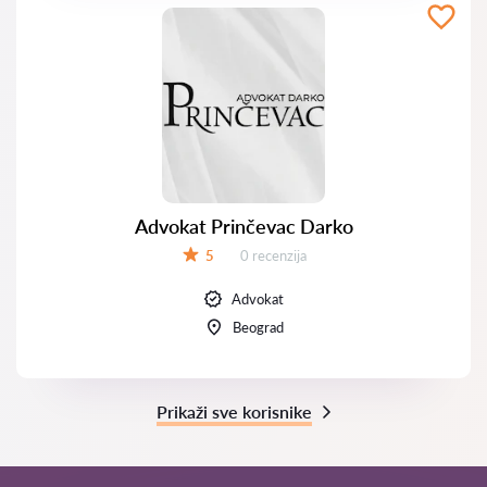
Advokat Prinčevac Darko
Recenzija:
5
0 recenzija
Ocena:
Advokat
Beograd
Prikaži sve korisnike