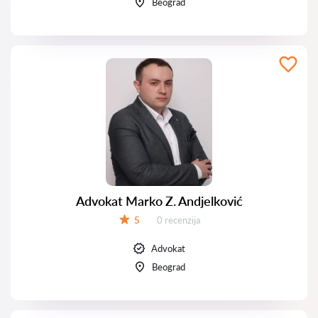
Beograd
Advokat Marko Z. Andjelković
Recenzija:
5
0 recenzija
Ocena:
Advokat
Beograd