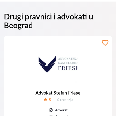
Drugi pravnici i advokati u
Beograd
Advokat Stefan Friese
Recenzija:
5
0 recenzija
Ocena:
Advokat