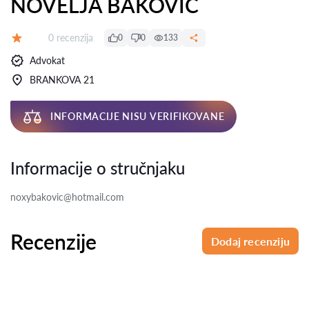
NOVELJA BAKOVIĆ
Recenzija:
0 recenzija
0
0
133
Ocena:
Advokat
BRANKOVA 21
INFORMACIJE NISU VERIFIKOVANE
Informacije o stručnjaku
noxybakovic@hotmail.com
Recenzije
Dodaj recenziju