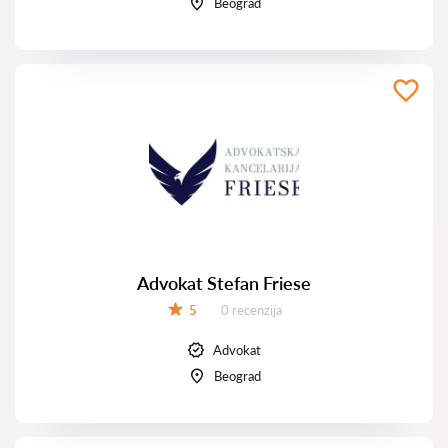
Beograd
Advokat Stefan Friese
Recenzija:
5
0 recenzija
Ocena:
Advokat
Beograd