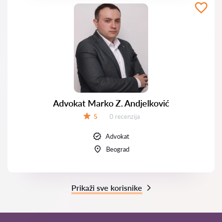
Advokat Marko Z. Andjelković
Recenzija:
5
0 recenzija
Ocena:
Advokat
Beograd
Prikaži sve korisnike