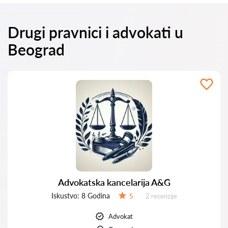
Drugi pravnici i advokati u
Beograd
Advokatska kancelarija A&G
Iskustvo:
8 Godina
Recenzija:
5
2 recenzije
Ocena:
Advokat