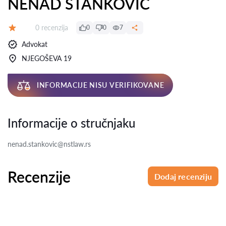
NENAD STANKOVIĆ
Recenzija:
0 recenzija
0
0
7
Ocena:
Advokat
NJEGOŠEVA 19
INFORMACIJE NISU VERIFIKOVANE
Informacije o stručnjaku
nenad.stankovic@nstlaw.rs
Recenzije
Dodaj recenziju