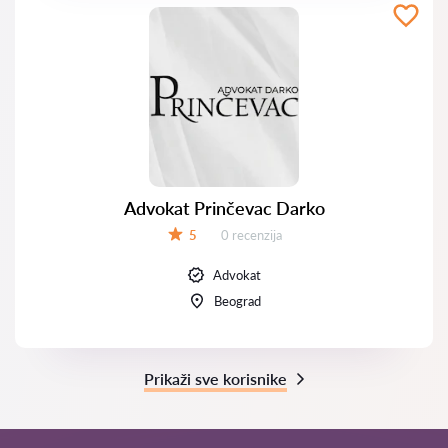
Advokat Prinčevac Darko
Recenzija:
5
0 recenzija
Ocena:
Advokat
Beograd
Prikaži sve korisnike