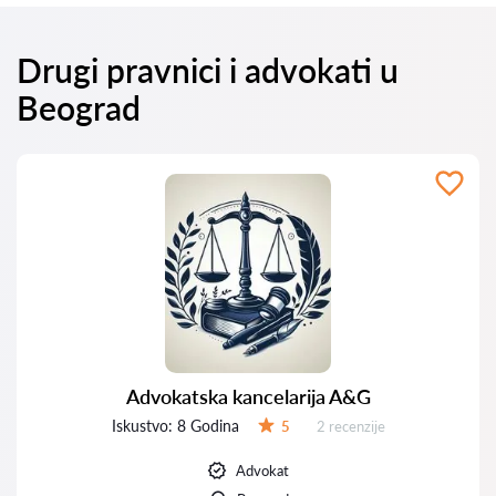
Drugi pravnici i advokati u
Beograd
Advokatska kancelarija A&G
Iskustvo:
8 Godina
Recenzija:
5
2 recenzije
Ocena:
Advokat