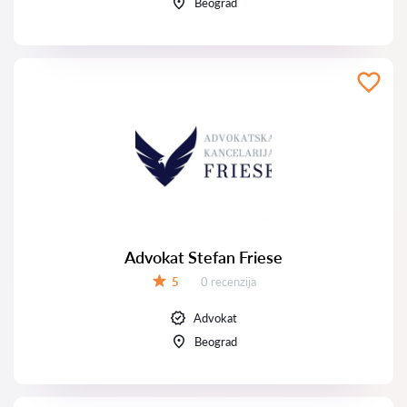
Beograd
Advokat Stefan Friese
Recenzija:
5
0 recenzija
Ocena:
Advokat
Beograd